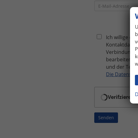
U
b
Ich willige e
v
Kontaktdaten
P
Verbindung z
k
bearbeiten un
w
und der Tele
Die Datensch
D
Verifziere …
Senden