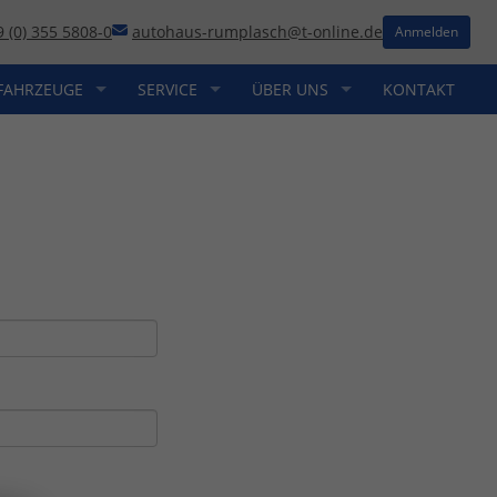
9 (0) 355 5808-0
autohaus-rumplasch@t-online.de
Anmelden
FAHRZEUGE
SERVICE
ÜBER UNS
KONTAKT