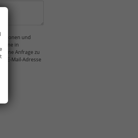
d
rmationen und
nahme in
e
meine Anfrage zu
t
der E-Mail-Adresse