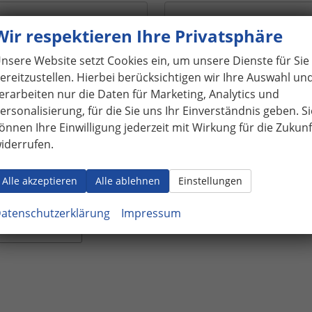
Wir respektieren Ihre Privatsphäre
nsere Website setzt Cookies ein, um unsere Dienste für Sie
ereitzustellen. Hierbei berücksichtigen wir Ihre Auswahl un
in, dass Autohaus Rumplasch die von mir übermittelten Info
erarbeiten nur die Daten für Marketing, Analytics und
 dazu verwendet, um mit mir anlässlich meiner Kontaktauf
ersonalisierung, für die Sie uns Ihr Einverständnis geben. Si
u treten, in diesem Zusammenhang zu kommunizieren und 
önnen Ihre Einwilligung jederzeit mit Wirkung für die Zukunf
d abzuwickeln. Dies gilt insbesondere für die Verwendung 
iderrufen.
fonnummer zu den vorgenannten Zwecken.
utzerklärung kann hier eingesehen werden.
Alle akzeptieren
Alle ablehnen
Einstellungen
atenschutzerklärung
Impressum