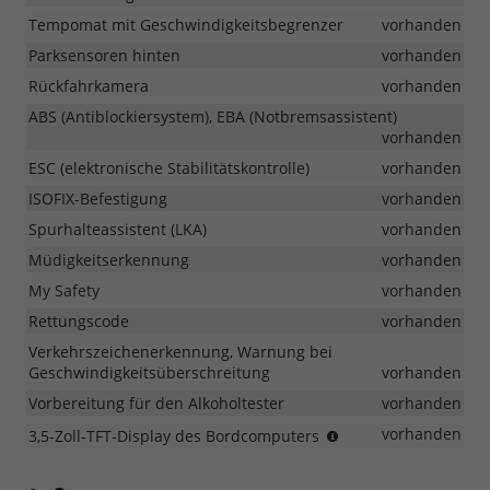
Tempomat mit Geschwindigkeitsbegrenzer
vorhanden
Parksensoren hinten
vorhanden
Rückfahrkamera
vorhanden
ABS (Antiblockiersystem), EBA (Notbremsassistent)
vorhanden
ESC (elektronische Stabilitätskontrolle)
vorhanden
ISOFIX-Befestigung
vorhanden
Spurhalteassistent (LKA)
vorhanden
Müdigkeitserkennung
vorhanden
My Safety
vorhanden
Rettungscode
vorhanden
Verkehrszeichenerkennung, Warnung bei
Geschwindigkeitsüberschreitung
vorhanden
Vorbereitung für den Alkoholtester
vorhanden
nur
vorhanden
3,5-Zoll-TFT-Display des Bordcomputers
i.V.m.
Expression