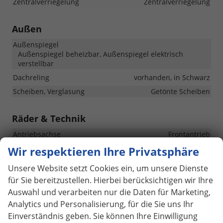
Zentralverriegelung
Zentralverriegelung
Außen
Außenspiegel
Außenspiegel beheizbar, Außenspiegel elektrisch
verstellbar
Dachreling
vorhanden, in Schwarz
Scheiben, Verglasung
Getönte Scheiben
Räder & Technik
Antriebsachse
Frontantrieb
Fahrwerk- und Regelungssysteme
Wir respektieren Ihre Privatsphäre
Antiblockiersystem (ABS), Reifendruckkontrolle
Unsere Website setzt Cookies ein, um unsere Dienste
Felgengröße
16 Zoll
für Sie bereitzustellen. Hierbei berücksichtigen wir Ihre
Felgentyp
Stahlfelge
Auswahl und verarbeiten nur die Daten für Marketing,
Analytics und Personalisierung, für die Sie uns Ihr
Sonstiges
Einverständnis geben. Sie können Ihre Einwilligung