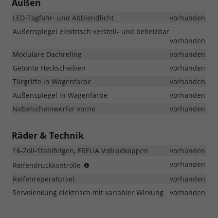
Außen
Tce
110
LED-Tagfahr- und Abblendlicht
vorhanden
und
Eco-
Außenspiegel elektrisch verstell- und beheizbar
G
vorhanden
120
Modulare Dachreling
vorhanden
Getönte Heckscheiben
vorhanden
Türgriffe in Wagenfarbe
vorhanden
Außenspiegel in Wagenfarbe
vorhanden
Nebelscheinwerfer vorne
vorhanden
Räder & Technik
16-Zoll-Stahlfelgen, ERELIA Vollradkappen
vorhanden
indirekte
vorhanden
Reifendruckkontrolle
Messung
Reifenreperaturset
vorhanden
Servolenkung elektrisch mit variabler Wirkung
vorhanden