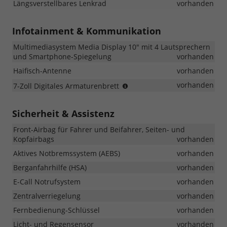
Längsverstellbares Lenkrad
vorhanden
Infotainment & Kommunikation
Multimediasystem Media Display 10" mit 4 Lautsprechern
und Smartphone-Spiegelung
vorhanden
Haifisch-Antenne
vorhanden
nicht
vorhanden
7-Zoll Digitales Armaturenbrett
i.V.m.
Expression
Sicherheit & Assistenz
Tce
110
Front-Airbag für Fahrer und Beifahrer, Seiten- und
und
Kopfairbags
vorhanden
Eco-
G
Aktives Notbremssystem (AEBS)
vorhanden
120
Berganfahrhilfe (HSA)
vorhanden
E-Call Notrufsystem
vorhanden
Zentralverriegelung
vorhanden
Fernbedienung-Schlüssel
vorhanden
Licht- und Regensensor
vorhanden