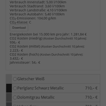
Verbrauch Innenstadt:
5,00 l/100km
Verbrauch Stadtrand:
3,60 l/100km
Verbrauch Landstraße:
4,10 l/100km
Verbrauch Autobahn:
5,40 l/100km
CO
-Emissionen:
104,00 g/km
2
CO
-Klasse:
C
2
Download
Energiekosten bei 15.000 km pro Jahr:
1.281,84 €
CO2 Kosten (niedrig)
:
(Kosten Durchschnitt 10 Jahre)
936,- €
CO2 Kosten (mittel)
:
(Kosten Durchschnitt 10 Jahre)
2.223,- €
CO2 Kosten (hoch)
:
(Kosten Durchschnitt 10 Jahre)
3.432,- €
Jahressteuer:
54,- €
Gletscher Weiß
Perlglanz Schwarz Metallic
710,– €
Dolomitgrau Metallic
710,– €