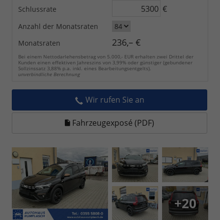
€
Schlussrate
Anzahl der Monatsraten
236,– €
Monatsraten
Bei einem Nettodarlehensbetrag von 5.000,- EUR erhalten zwei Drittel der
Kunden einen effektiven Jahreszins von 3,99% oder günstiger (gebundener
Sollzinssatz 3,88% p.a. inkl. eines Bearbeitungsentgelts).
unverbindliche Berechnung
Wir rufen Sie an
Fahrzeugexposé (PDF)
+20