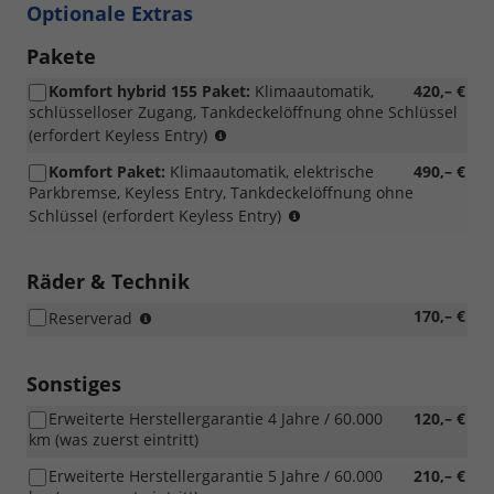
Optionale Extras
Pakete
Komfort hybrid 155 Paket:
Klimaautomatik,
420,– €
schlüsselloser Zugang, Tankdeckelöffnung ohne Schlüssel
nur
(erfordert Keyless Entry)
i.V.m.
Komfort Paket:
Klimaautomatik, elektrische
490,– €
Expression
Parkbremse, Keyless Entry, Tankdeckelöffnung ohne
hybrid
nur
Schlüssel (erfordert Keyless Entry)
155
i.V.m.
Expression
Tce
Räder & Technik
110
nicht
170,– €
Reserverad
und
i.V.m.
Eco-
Eco-
G
G
Sonstiges
120
120
Erweiterte Herstellergarantie 4 Jahre / 60.000
120,– €
und
km (was zuerst eintritt)
hybrid
155
Erweiterte Herstellergarantie 5 Jahre / 60.000
210,– €