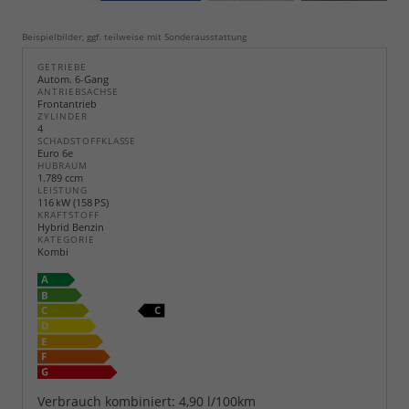
Beispielbilder, ggf. teilweise mit Sonderausstattung
GETRIEBE
Autom. 6-Gang
ANTRIEBSACHSE
Frontantrieb
ZYLINDER
4
SCHADSTOFFKLASSE
Euro 6e
HUBRAUM
1.789 ccm
LEISTUNG
116 kW (158 PS)
KRAFTSTOFF
Hybrid Benzin
KATEGORIE
Kombi
Verbrauch kombiniert:
4,90 l/100km