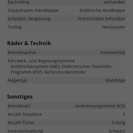
Dachreling
vorhanden
Gepäckraum-/Heckklappe
Elektrische Heckklappe
Scheiben, Verglasung
Frontscheibe beheizbar
Tuning
Heckspoiler
Räder & Technik
Antriebsachse
Frontantrieb
Fahrwerk- und Regelungssysteme
Antiblockiersystem (ABS), Elektronisches Stabilitäts-
Programm (ESP), Reifendruckkontrolle
Felgentyp
Stahlfelge
Sonstiges
Antriebsart
Verbrennungsmotor (ICE)
Anzahl Sitzplätze
5
Anzahl Türen
5-türig
Innenausstattung
Schwarz