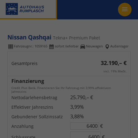
Nissan Qashqai
Tekna+ Premium Paket
Fahrzeugnr.:
1059165
sofort lieferbar
Neuwagen
Außenlager
32.190,– €
Gesamtpreis
incl. 19% MwSt.
Finanzierung
Credit Plus Bank. Finanzieren Sie Ihr Fahrzeug mit 3,99% effektivem
Jahreszins
25.790,– €
Nettodarlehensbetrag
3,99%
Effektiver Jahreszins
3,88%
Gebundener Sollzinssatz
€
Anzahlung
€
Schlussrate