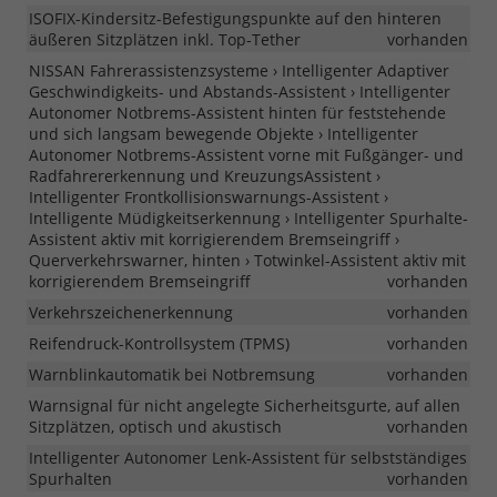
ISOFIX-Kindersitz-Befestigungspunkte auf den hinteren
äußeren Sitzplätzen inkl. Top-Tether
vorhanden
NISSAN Fahrerassistenzsysteme › Intelligenter Adaptiver
Geschwindigkeits- und Abstands-Assistent › Intelligenter
Autonomer Notbrems-Assistent hinten für feststehende
und sich langsam bewegende Objekte › Intelligenter
Autonomer Notbrems-Assistent vorne mit Fußgänger- und
Radfahrererkennung und KreuzungsAssistent ›
Intelligenter Frontkollisionswarnungs-Assistent ›
Intelligente Müdigkeitserkennung › Intelligenter Spurhalte-
Assistent aktiv mit korrigierendem Bremseingriff ›
Querverkehrswarner, hinten › Totwinkel-Assistent aktiv mit
korrigierendem Bremseingriff
vorhanden
Verkehrszeichenerkennung
vorhanden
Reifendruck-Kontrollsystem (TPMS)
vorhanden
Warnblinkautomatik bei Notbremsung
vorhanden
Warnsignal für nicht angelegte Sicherheitsgurte, auf allen
Sitzplätzen, optisch und akustisch
vorhanden
Intelligenter Autonomer Lenk-Assistent für selbstständiges
Spurhalten
vorhanden