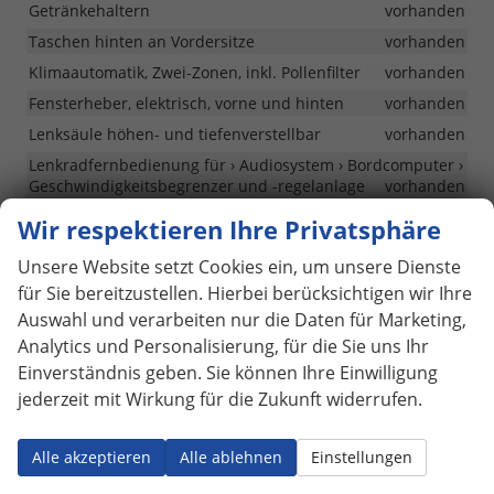
Getränkehaltern
vorhanden
Taschen hinten an Vordersitze
vorhanden
Klimaautomatik, Zwei-Zonen, inkl. Pollenfilter
vorhanden
Fensterheber, elektrisch, vorne und hinten
vorhanden
Lenksäule höhen- und tiefenverstellbar
vorhanden
Lenkradfernbedienung für › Audiosystem › Bordcomputer ›
Geschwindigkeitsbegrenzer und -regelanlage
vorhanden
Lenkrad Heizung
vorhanden
Wir respektieren Ihre Privatsphäre
Schaltwippen (nur mit Xtronic Automatikgetriebe)
Unsere Website setzt Cookies ein, um unsere Dienste
vorhanden
für Sie bereitzustellen. Hierbei berücksichtigen wir Ihre
Flexi-Board: modulares Verstausystem im Kofferraum
Auswahl und verarbeiten nur die Daten für Marketing,
vorhanden
Analytics und Personalisierung, für die Sie uns Ihr
Steckdosen, 12-Volt, vorne und im Kofferraum
vorhanden
Einverständnis geben. Sie können Ihre Einwilligung
Beheizbare Frontscheibe ThermaClear®
vorhanden
jederzeit mit Wirkung für die Zukunft widerrufen.
Regensensor
vorhanden
Automatisch abblendender Rückspiegel
vorhanden
Alle akzeptieren
Alle ablehnen
Einstellungen
Fahrersitz mit 4-fach elektrischer Lordosenstütze