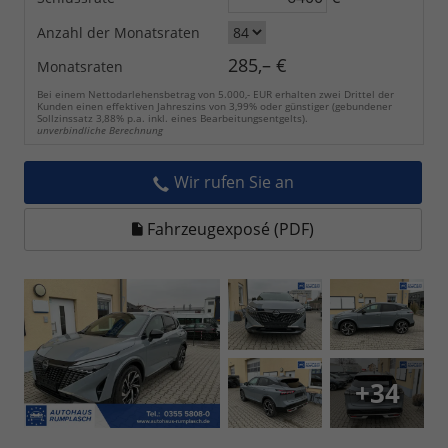
Anzahl der Monatsraten
285,– €
Monatsraten
Bei einem Nettodarlehensbetrag von 5.000,- EUR erhalten zwei Drittel der
Kunden einen effektiven Jahreszins von 3,99% oder günstiger (gebundener
Sollzinssatz 3,88% p.a. inkl. eines Bearbeitungsentgelts).
unverbindliche Berechnung
Wir rufen Sie an
Fahrzeugexposé (PDF)
+34