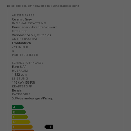
Beispielbilder, ggf. teilweise mit Sonderausstattung
AUSSENFARBE
Ceramic Grey
INNENAUSSTATTUNG
Kunstleder / Alcantra Schwarz
GETRIEBE
Variomatic/CVT, stufenlos
ANTRIEBSACHSE
Frontantrieb
ZYLINDER
4
PARTIKELFILTER
1
SCHADSTOFFKLASSE
Euro 6 AP
HUBRAUM
1.332 ccm
LEISTUNG
116 kW (158 PS)
KRAFTSTOFF
Benzin
KATEGORIE
SUV/Geländewagen/Pickup