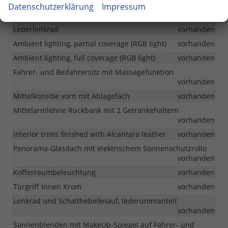
vorhanden
Datenschutzerklärung
Impressum
Fahrersitz mit memory
vorhanden
Lederlenkrad
vorhanden
Ambient lighting, partial coverage (RGB light)
vorhanden
Ambient lighting, full coverage (RGB light)
vorhanden
Fahrer- und Beifahrersitz mit Massagefunktion
vorhanden
Mittelkonsole vorn mit Ablagefach
vorhanden
Mittelarmlehne Rückbank mit 2 Getränkehaltern
vorhanden
Interior trims finished with Alcantara leather
vorhanden
Panorama-Glasdach mit elektrischem Sonnenschutzrollo
vorhanden
Kofferraumbeleuchtung
vorhanden
Türgriff innen Krom
vorhanden
Lenkrad und Schalthebelknauf, lederummantelt
vorhanden
Sonnenblenden mit MakeUp-Spiegel auf Fahrer- und