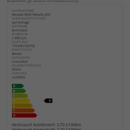
Beispielbilder, ggf. teilweise mit Sonderausstattung
AUSSENFARBE
Nevada Weiß Metallic (2Y)
INNENAUSSTATTUNG
auf Anfrage
GETRIEBE
Automatik
HUBRAUM
1.498 ccm
LEISTUNG
110 kW (150 PS)
KRAFTSTOFF
Benzin
KATEGORIE
Limousine
KILOMETERSTAND
20 km
ZUSTAND
unfallfrei
Verbrauch kombiniert:
5,70 l/100km
Verbrauch Innenstadt:
7,40 l/100km