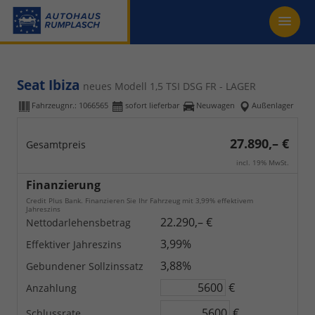
Seat Ibiza
neues Modell 1,5 TSI DSG FR - LAGER
Fahrzeugnr.:
1066565
sofort lieferbar
Neuwagen
Außenlager
27.890,– €
Gesamtpreis
incl. 19% MwSt.
Finanzierung
Credit Plus Bank. Finanzieren Sie Ihr Fahrzeug mit 3,99% effektivem
Jahreszins
22.290,– €
Nettodarlehensbetrag
3,99%
Effektiver Jahreszins
3,88%
Gebundener Sollzinssatz
€
Anzahlung
€
Schlussrate