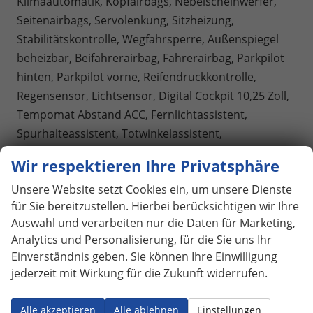
Klimaautomatik, Kopfairbags, Nebelscheinwerfer,
Seitenairbags, Servolenkung, Sitzheizung,
Stabilitätskontrolle, Wegfahrsperre, Außenspiegel
beheizbar, Beifahrerairbag, Fahrerairbag, Parkpilot
hinten, Parkpilot vorne, Reifendruckkontrolle,
Regensensor, Lichtsensor, Digital Cockpit 10,25 Zoll,
Tempomat Abstand ACC, Fernlichtassistent,
Spurhalteassistent, Totwinkelassistent,
Verkehrszeichenerkennung, Full LED-Scheinwerfer,
Wir respektieren Ihre Privatsphäre
Tagfahrlicht, Rückfahrkamera, Panoramadach,
Unsere Website setzt Cookies ein, um unsere Dienste
KeylessEntry, StartStopSystem, Berganfahrassistent,
für Sie bereitzustellen. Hierbei berücksichtigen wir Ihre
Müdigkeitswarnsystem, Notrufsystem, Schaltwippen,
Auswahl und verarbeiten nur die Daten für Marketing,
Geschwindigkeitsbegrenzer, Android Auto, Apple
Analytics und Personalisierung, für die Sie uns Ihr
Carplay, Freisprecheinrichtung,
Einverständnis geben. Sie können Ihre Einwilligung
Induktionsladestation, Sprachsteuerung, USB, Radio
jederzeit mit Wirkung für die Zukunft widerrufen.
DAB, Bluetooth, Bordcomputer, Radio-
Navigationssystem, Seat Soundsystem,
Alle akzeptieren
Alle ablehnen
Einstellungen