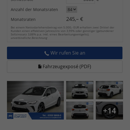
Anzahl der Monatsraten
245,– €
Monatsraten
Bei einem Nettodarlehensbetrag von 5.000,- EUR erhalten zwei Drittel der
Kunden einen effektiven Jahreszins von 3,99% oder günstiger (gebundener
Sollzinssatz 3,88% p.a. inkl. eines Bearbeitungsentgelts).
unverbindliche Berechnung
Wir rufen Sie an
Fahrzeugexposé (PDF)
+14