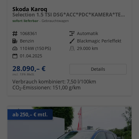
Skoda Karoq
Selection 1.5 TSI DSG*ACC*PDC*KAMERA*TEMPOMAT*LED*SMARTLINK*KLIMA*RADIO*17-ZOLL
sofort lieferbar
Gebrauchtwagen
Fahrzeugnr.
1068361
Getriebe
Automatik
Kraftstoff
Benzin
Außenfarbe
Blackmagic Perleffekt
Leistung
110 kW (150 PS)
Kilometerstand
29.000 km
01.04.2025
28.090,– €
Details
incl. 19% MwSt.
Verbrauch kombiniert:
7,50 l/100km
CO
-Emissionen:
151,00 g/km
2
ab 250,– € mtl.