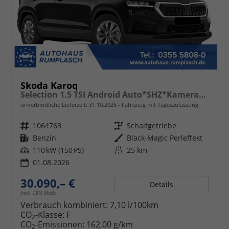
Skoda Karoq
Selection 1.5 TSI Android Auto*SHZ*Kamera*PDC v/h*Klimaauto*SUNSET*LED
unverbindliche Lieferzeit:
31.10.2026
Fahrzeug mit Tageszulassung
Fahrzeugnr.
1064763
Getriebe
Schaltgetriebe
Kraftstoff
Benzin
Außenfarbe
Black-Magic Perleffekt
Leistung
110 kW (150 PS)
Kilometerstand
25 km
01.08.2026
30.090,– €
Details
incl. 19% MwSt.
Verbrauch kombiniert:
7,10 l/100km
CO
-Klasse:
F
2
CO
-Emissionen:
162,00 g/km
2