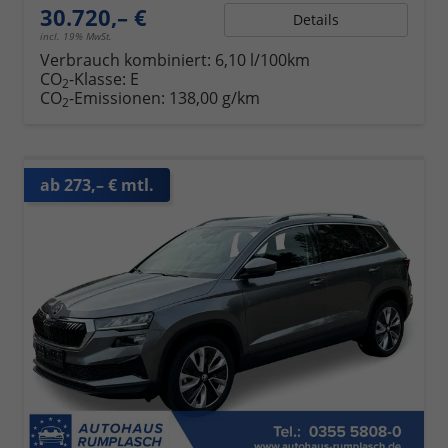
30.720,– €
Details
incl. 19% MwSt.
Verbrauch kombiniert:
6,10 l/100km
CO
-Klasse:
E
2
CO
-Emissionen:
138,00 g/km
2
ab 273,– € mtl.