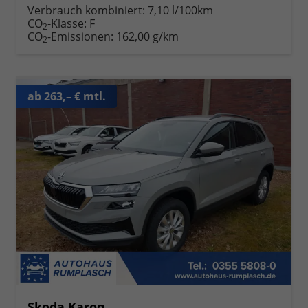
Verbrauch kombiniert:
7,10 l/100km
CO
-Klasse:
F
2
CO
-Emissionen:
162,00 g/km
2
ab 263,– € mtl.
Skoda Karoq