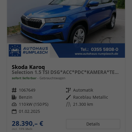
Skoda Karoq
Selection 1.5 TSI DSG*ACC*PDC*KAMERA*TEMPOMAT*LED*SMARTLINK*KLIMA*RADIO*17-ZOLL
sofort lieferbar
Gebrauchtwagen
Fahrzeugnr.
1067649
Getriebe
Automatik
Kraftstoff
Benzin
Außenfarbe
Raceblau Metallic
Leistung
110 kW (150 PS)
Kilometerstand
21.300 km
01.02.2025
28.390,– €
Details
incl. 19% MwSt.