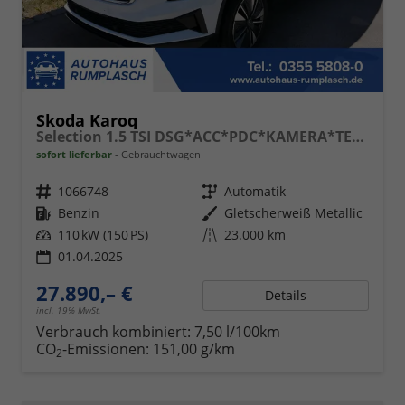
Skoda Karoq
Selection 1.5 TSI DSG*ACC*PDC*KAMERA*TEMPOMAT*LED*SMARTLINK*KLIMA*RADIO*17-ZOLL
sofort lieferbar
Gebrauchtwagen
Fahrzeugnr.
1066748
Getriebe
Automatik
Kraftstoff
Benzin
Außenfarbe
Gletscherweiß Metallic
Leistung
110 kW (150 PS)
Kilometerstand
23.000 km
01.04.2025
27.890,– €
Details
incl. 19% MwSt.
Verbrauch kombiniert:
7,50 l/100km
CO
-Emissionen:
151,00 g/km
2