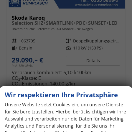
Skoda Karoq
Selection SHZ+SMARTLINK+PDC+SUNSET+LED
unverbindliche Lieferzeit: ca. 3-4 Monate
Neuwagen
Fahrzeugnr.
1063795
Getriebe
Doppelkupplungsgetriebe (DSG)
Kraftstoff
Benzin
Leistung
110 kW (150 PS)
29.090,– €
Details
incl. 19% MwSt.
Verbrauch kombiniert:
6,10 l/100km
CO
-Klasse:
E
2
CO
-Emissionen:
140,00 g/km
2
Wir respektieren Ihre Privatsphäre
Unsere Website setzt Cookies ein, um unsere Dienste
ab 260,– € mtl.
für Sie bereitzustellen. Hierbei berücksichtigen wir Ihre
Auswahl und verarbeiten nur die Daten für Marketing,
Analytics und Personalisierung, für die Sie uns Ihr