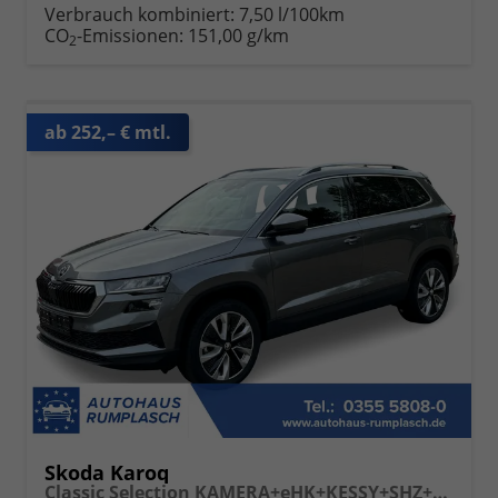
Verbrauch kombiniert:
7,50 l/100km
CO
-Emissionen:
151,00 g/km
2
ab 252,– € mtl.
Skoda Karoq
Classic Selection KAMERA+eHK+KESSY+SHZ+SMARTLINK+LED+16" ALU