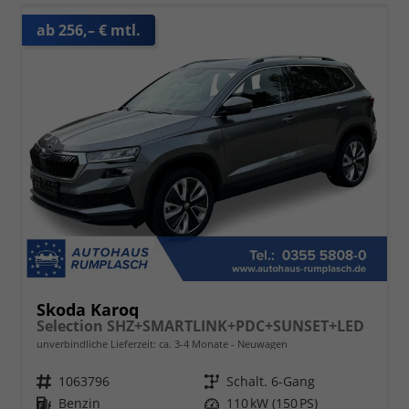
ab 256,– € mtl.
Skoda Karoq
Selection SHZ+SMARTLINK+PDC+SUNSET+LED
unverbindliche Lieferzeit: ca. 3-4 Monate
Neuwagen
Fahrzeugnr.
1063796
Getriebe
Schalt. 6-Gang
Kraftstoff
Benzin
Leistung
110 kW (150 PS)