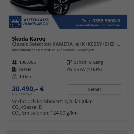
Skoda Karoq
Classic Selection KAMERA+eHK+KESSY+SHZ+SMARTLINK+LED+16" ALU
unverbindliche Lieferzeit: ca. 6-7 Monate
Neuwagen
Fahrzeugnr.
1060085
Getriebe
Schalt. 6-Gang
Kraftstoff
Diesel
Leistung
85 kW (116 PS)
Kilometerstand
10 km
30.490,– €
Details
incl. 19% MwSt.
Verbrauch kombiniert:
4,70 l/100km
CO
-Klasse:
D
2
CO
-Emissionen:
124,00 g/km
2