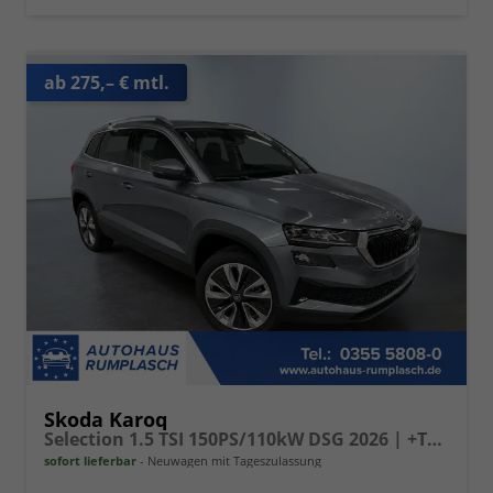
ab 275,– € mtl.
Skoda Karoq
Selection 1.5 TSI 150PS/110kW DSG 2026 | +TravelAssist +RFK & Parksensoren +Var. Gepäckraumboden
sofort lieferbar
Neuwagen mit Tageszulassung