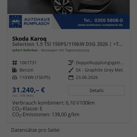
Skoda Karoq
Selection 1.5 TSI 150PS/110kW DSG 2026 | +TravelAssist +RFK & Parksensoren +Var. Gepäckraumboden
sofort lieferbar
Neuwagen mit Tageszulassung
Fahrzeugnr.
1067731
Getriebe
Doppelkupplungsgetriebe (DSG)
Kraftstoff
Benzin
Außenfarbe
5X - Graphite Grey Met.
Leistung
110 kW (150 PS)
23.06.2026
31.240,– €
Details
incl. 19% MwSt.
Verbrauch kombiniert:
6,10 l/100km
CO
-Klasse:
E
2
CO
-Emissionen:
138,00 g/km
2
Datensätze pro Seite: