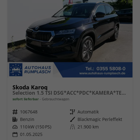
Skoda Karoq
Selection 1.5 TSI DSG*ACC*PDC*KAMERA*TEMPOMAT*LED*SMARTLINK*KLIMA*RADIO*17-ZOLL
sofort lieferbar
Gebrauchtwagen
Fahrzeugnr.
1067648
Getriebe
Automatik
Kraftstoff
Benzin
Außenfarbe
Blackmagic Perleffekt
Leistung
110 kW (150 PS)
Kilometerstand
21.900 km
01.05.2025