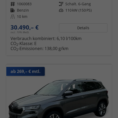
Fahrzeugnr.
1060083
Getriebe
Schalt. 6-Gang
Kraftstoff
Benzin
Leistung
110 kW (150 PS)
Kilometerstand
10 km
30.490,– €
Details
incl. 19% MwSt.
Verbrauch kombiniert:
6,10 l/100km
CO
-Klasse:
E
2
CO
-Emissionen:
138,00 g/km
2
ab 269,– € mtl.