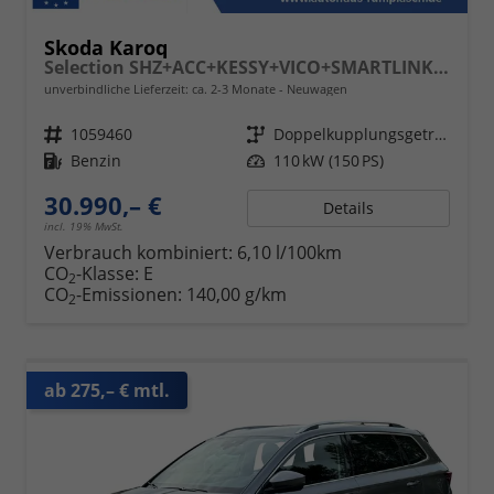
Skoda Karoq
Selection SHZ+ACC+KESSY+VICO+SMARTLINK+18'' ALU
unverbindliche Lieferzeit: ca. 2-3 Monate
Neuwagen
Fahrzeugnr.
1059460
Getriebe
Doppelkupplungsgetriebe (DSG)
Kraftstoff
Benzin
Leistung
110 kW (150 PS)
30.990,– €
Details
incl. 19% MwSt.
Verbrauch kombiniert:
6,10 l/100km
CO
-Klasse:
E
2
CO
-Emissionen:
140,00 g/km
2
ab 275,– € mtl.