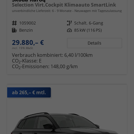
Selection Virt.Cockpit Klimaauto SmartLink
unverbindliche Lieferzeit: 6 - 9 Monate
Neuwagen mit Tageszulassung
Fahrzeugnr.
1059002
Getriebe
Schalt. 6-Gang
Kraftstoff
Benzin
Leistung
85 kW (116 PS)
29.880,– €
Details
incl. 19% MwSt.
Verbrauch kombiniert:
6,40 l/100km
CO
-Klasse:
E
2
CO
-Emissionen:
148,00 g/km
2
ab 265,– € mtl.