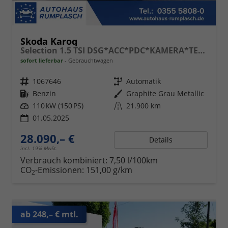
Skoda Karoq
Selection 1.5 TSI DSG*ACC*PDC*KAMERA*TEMPOMAT*LED*SMARTLINK*KLIMA*RADIO*17-ZOLL
sofort lieferbar
Gebrauchtwagen
Fahrzeugnr.
1067646
Getriebe
Automatik
Kraftstoff
Benzin
Außenfarbe
Graphite Grau Metallic
Leistung
110 kW (150 PS)
Kilometerstand
21.900 km
01.05.2025
28.090,– €
Details
incl. 19% MwSt.
Verbrauch kombiniert:
7,50 l/100km
CO
-Emissionen:
151,00 g/km
2
ab 248,– € mtl.