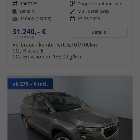
Fahrzeugnr.
1067729
Getriebe
Doppelkupplungsgetriebe (DSG)
Kraftstoff
Benzin
Außenfarbe
M3 - Steel Grey
Leistung
110 kW (150 PS)
23.06.2026
31.240,– €
Details
incl. 19% MwSt.
Verbrauch kombiniert:
6,10 l/100km
CO
-Klasse:
E
2
CO
-Emissionen:
138,00 g/km
2
ab 275,– € mtl.