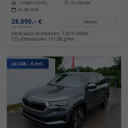
Leistung
110 kW (150 PS)
Kilometerstand
27.200 km
01.04.2025
28.090,– €
Details
incl. 19% MwSt.
Verbrauch kombiniert:
7,50 l/100km
CO
-Emissionen:
151,00 g/km
2
ab 248,– € mtl.