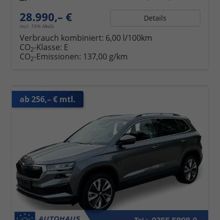
28.990,– €
Details
incl. 19% MwSt.
Verbrauch kombiniert:
6,00 l/100km
CO
-Klasse:
E
2
CO
-Emissionen:
137,00 g/km
2
ab 256,– € mtl.