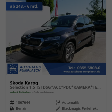
ab 248,– € mtl.
Skoda Karoq
Selection 1.5 TSI DSG*ACC*PDC*KAMERA*TEMPOMAT*LED*SMARTLINK*KLIMA*RADIO*17-ZOLL
sofort lieferbar
Gebrauchtwagen
Fahrzeugnr.
1067644
Getriebe
Automatik
Kraftstoff
Benzin
Außenfarbe
Blackmagic Perleffekt