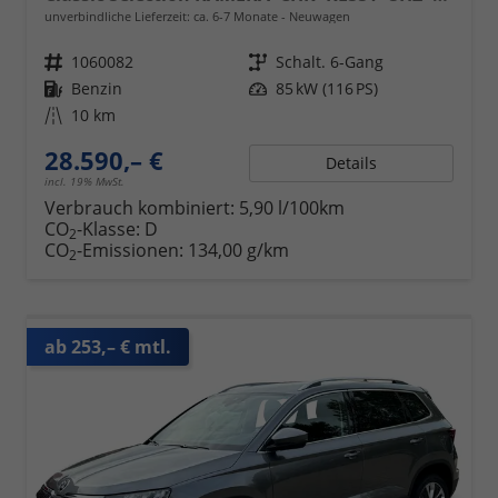
unverbindliche Lieferzeit: ca. 6-7 Monate
Neuwagen
Fahrzeugnr.
1060082
Getriebe
Schalt. 6-Gang
Kraftstoff
Benzin
Leistung
85 kW (116 PS)
Kilometerstand
10 km
28.590,– €
Details
incl. 19% MwSt.
Verbrauch kombiniert:
5,90 l/100km
CO
-Klasse:
D
2
CO
-Emissionen:
134,00 g/km
2
ab 253,– € mtl.