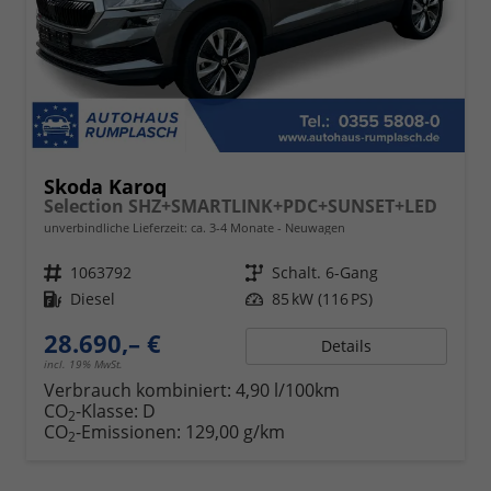
Skoda Karoq
Selection SHZ+SMARTLINK+PDC+SUNSET+LED
unverbindliche Lieferzeit: ca. 3-4 Monate
Neuwagen
Fahrzeugnr.
1063792
Getriebe
Schalt. 6-Gang
Kraftstoff
Diesel
Leistung
85 kW (116 PS)
28.690,– €
Details
incl. 19% MwSt.
Verbrauch kombiniert:
4,90 l/100km
CO
-Klasse:
D
2
CO
-Emissionen:
129,00 g/km
2