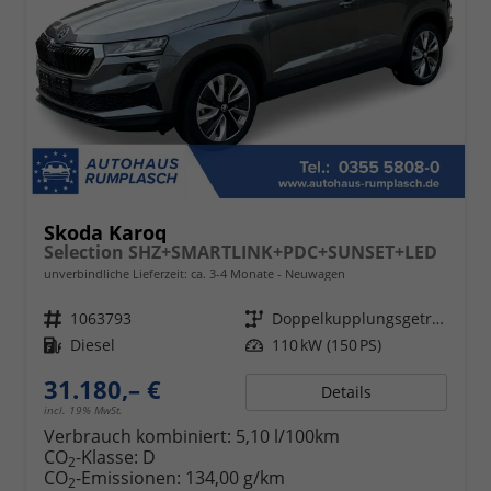
Skoda Karoq
Selection SHZ+SMARTLINK+PDC+SUNSET+LED
unverbindliche Lieferzeit: ca. 3-4 Monate
Neuwagen
Fahrzeugnr.
1063793
Getriebe
Doppelkupplungsgetriebe (DSG)
Kraftstoff
Diesel
Leistung
110 kW (150 PS)
31.180,– €
Details
incl. 19% MwSt.
Verbrauch kombiniert:
5,10 l/100km
CO
-Klasse:
D
2
CO
-Emissionen:
134,00 g/km
2