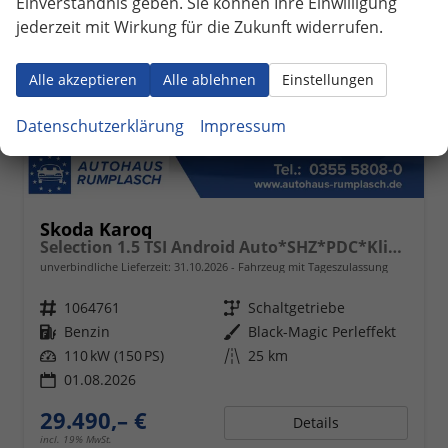
Einverständnis geben. Sie können Ihre Einwilligung
jederzeit mit Wirkung für die Zukunft widerrufen.
Alle akzeptieren
Alle ablehnen
Einstellungen
Datenschutzerklärung
Impressum
Skoda Karoq
Selection 1.5 TSI Android Auto*SHZ*PDC*Klimaauto*SUNSET*LED
unverbindliche Lieferzeit:
31.10.2026
Fahrzeug mit Tageszulassung
Fahrzeugnr.
1064761
Getriebe
Schaltgetriebe
Kraftstoff
Benzin
Außenfarbe
Black-Magic Perleffekt
Leistung
110 kW (150 PS)
Kilometerstand
25 km
01.08.2026
29.490,– €
Details
incl. 19% MwSt.