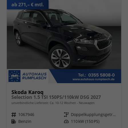
ab 271,– € mtl.
Skoda Karoq
Selection 1.5 TSI 150PS/110kW DSG 2027
unverbindliche Lieferzeit: Ca. 10-12 Wochen
Neuwagen
Fahrzeugnr.
1067946
Getriebe
Doppelkupplungsgetriebe (DSG)
Kraftstoff
Benzin
Leistung
110 kW (150 PS)