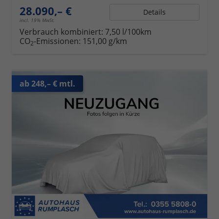
28.090,– €
Details
incl. 19% MwSt.
Verbrauch kombiniert:
7,50 l/100km
CO
-Emissionen:
151,00 g/km
2
ab 248,– € mtl.