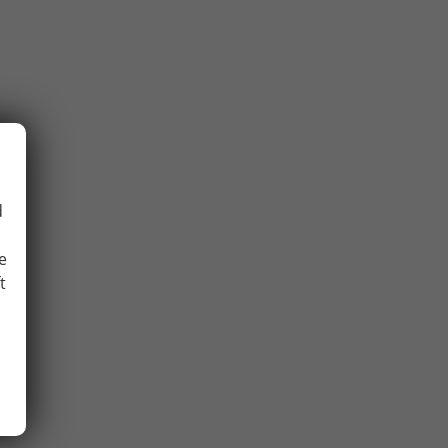
d
e
t