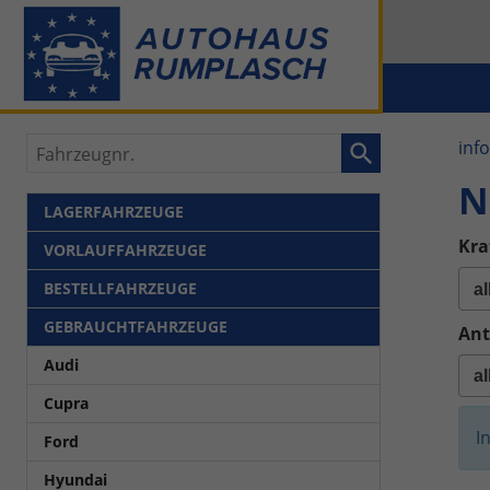
Fahrzeugnr.
inf
N
LAGERFAHRZEUGE
Kra
VORLAUFFAHRZEUGE
BESTELLFAHRZEUGE
GEBRAUCHTFAHRZEUGE
Ant
Audi
Cupra
I
Ford
Hyundai