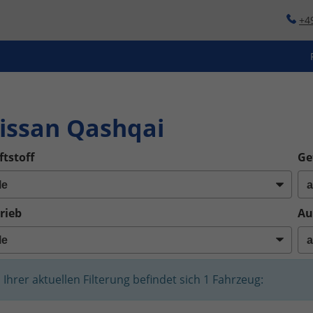
+4
o
issan Qashqai
ftstoff
Ge
rieb
Au
n Ihrer aktuellen Filterung befindet sich
1
Fahrzeug: