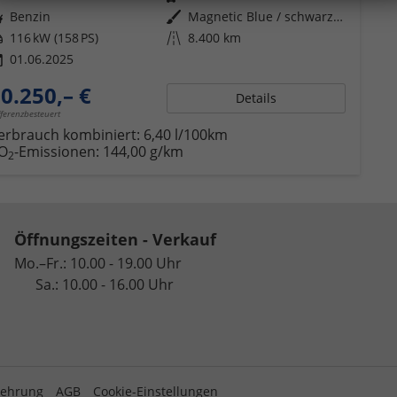
ftstoff
Benzin
Außenfarbe
Magnetic Blue / schwarzes Dach
tung
116 kW (158 PS)
Kilometerstand
8.400 km
01.06.2025
0.250,– €
Details
fferenzbesteuert
erbrauch kombiniert:
6,40 l/100km
O
-Emissionen:
144,00 g/km
2
Öffnungszeiten - Verkauf
Mo.–Fr.: 10.00 - 19.00 Uhr
Sa.: 10.00 - 16.00 Uhr
lehrung
AGB
Cookie-Einstellungen