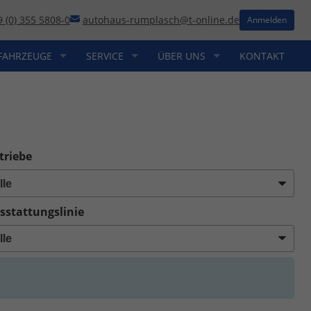
9 (0) 355 5808-0
autohaus-rumplasch@t-online.de
Anmelden
FAHRZEUGE
SERVICE
ÜBER UNS
KONTAKT
triebe
sstattungslinie