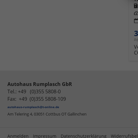
Kra
Leis
3
Di
V
C
Autohaus Rumplasch GbR
Tel.: +49 (0)355 5808-0
Fax: +49 (0)355 5808-109
autohaus-rumplasch@t-online.de
Am Telering 4,
03051 Cottbus OT Gallinchen
Anmelden
Impressum
Datenschutzerklärung
Widerrufsbe