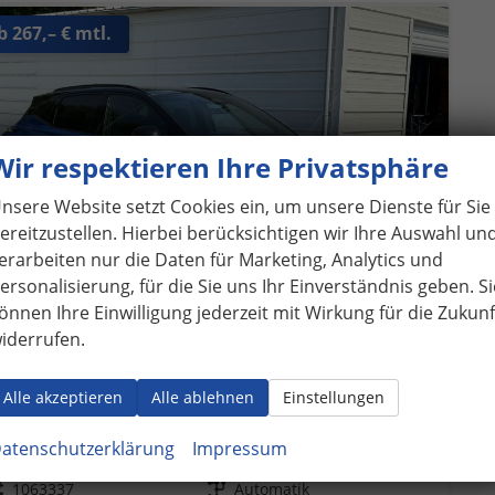
b 267,– € mtl.
Wir respektieren Ihre Privatsphäre
nsere Website setzt Cookies ein, um unsere Dienste für Sie
ereitzustellen. Hierbei berücksichtigen wir Ihre Auswahl un
erarbeiten nur die Daten für Marketing, Analytics und
ersonalisierung, für die Sie uns Ihr Einverständnis geben. Si
önnen Ihre Einwilligung jederzeit mit Wirkung für die Zukunf
iderrufen.
Alle akzeptieren
Alle ablehnen
Einstellungen
issan Qashqai
N-DESIGN 1.3 mHEV AT Pano*20"*NAVI*SHZ*I-Key*
fort lieferbar
Fahrzeug mit Tageszulassung
atenschutzerklärung
Impressum
eugnr.
1063337
Getriebe
Automatik