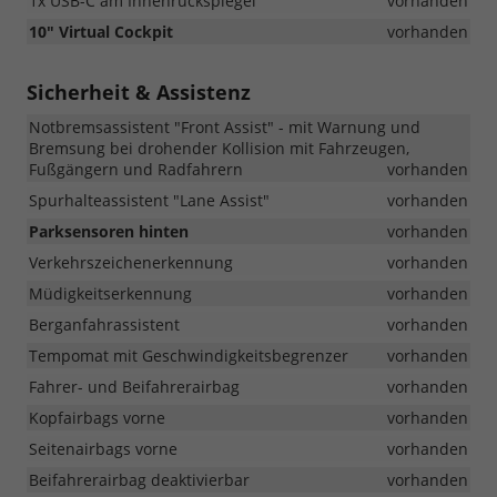
1x USB-C am Innenrückspiegel
vorhanden
10" Virtual Cockpit
vorhanden
Sicherheit & Assistenz
Notbremsassistent "Front Assist" - mit Warnung und
Bremsung bei drohender Kollision mit Fahrzeugen,
Fußgängern und Radfahrern
vorhanden
Spurhalteassistent "Lane Assist"
vorhanden
Parksensoren hinten
vorhanden
Verkehrszeichenerkennung
vorhanden
Müdigkeitserkennung
vorhanden
Berganfahrassistent
vorhanden
Tempomat mit Geschwindigkeitsbegrenzer
vorhanden
Fahrer- und Beifahrerairbag
vorhanden
Kopfairbags vorne
vorhanden
Seitenairbags vorne
vorhanden
Beifahrerairbag deaktivierbar
vorhanden