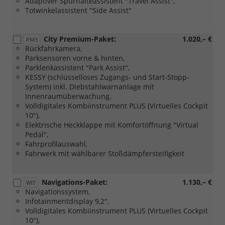
Adaptiver Spurhalteassistent "Travel Assist",
Totwinkelassistent "Side Assist"
City Premium-Paket:
1.020,– €
PM3
Rückfahrkamera,
Parksensoren vorne & hinten,
Parklenkassistent "Park Assist",
KESSY (schlüsselloses Zugangs- und Start-Stopp-
System) inkl. Diebstahlwarnanlage mit
Innenraumüberwachung,
Volldigitales Kombiinstrument PLUS (Virtuelles Cockpit
10"),
Elektrische Heckklappe mit Komfortöffnung "Virtual
Pedal",
Fahrprofilauswahl,
Fahrwerk mit wählbarer Stoßdämpfersteifigkeit
Navigations-Paket:
1.130,– €
WIT
Navigationssystem,
Infotainmentdisplay 9,2",
Volldigitales Kombiinstrument PLUS (Virtuelles Cockpit
10"),