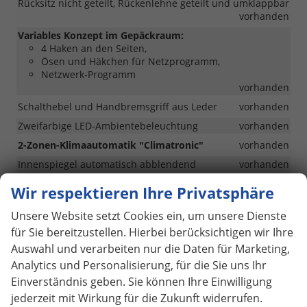
Rücksitz nicht geteilt, Rückenlehne geteilt und umklappbar
vorhanden
Variables Konzept im Gepäckraum:
4 Haken an den Seiten,
Ösen und Häkchen für Netzprogramm,
Netzwerk-Programm
vorhanden
Schalthebel und Handbremsgriff aus Leder
vorhanden
Zweifarbige LED-Ambientebeleuchtung
vorhanden
2-Zonen-Klimaautomatik "Climatronic"
vorhanden
Innenspiegel automatisch abblendend
vorhanden
Textilfußmatten vorne und hinten
vorhanden
Wir respektieren Ihre Privatsphäre
Mittelarmlehne hinten
vorhanden
Unsere Website setzt Cookies ein, um unsere Dienste
Monte Carlo Interieur
vorhanden
für Sie bereitzustellen. Hierbei berücksichtigen wir Ihre
Schwarzer Dachhimmel
vorhanden
Auswahl und verarbeiten nur die Daten für Marketing,
Carbon Dekor mit roten Zierleisten
vorhanden
Analytics und Personalisierung, für die Sie uns Ihr
Sportsitze mit Stoffpolsterung in Schwarz mit roten
Einverständnis geben. Sie können Ihre Einwilligung
Zierleisten
vorhanden
jederzeit mit Wirkung für die Zukunft widerrufen.