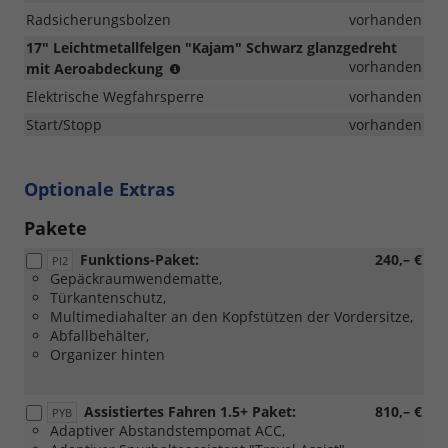
Radsicherungsbolzen
vorhanden
17" Leichtmetallfelgen "Kajam" Schwarz glanzgedreht
Reifen
vorhanden
mit Aeroabdeckung
205/50
Elektrische Wegfahrsperre
vorhanden
R17
Start/Stopp
vorhanden
Optionale Extras
Pakete
Funktions-Paket:
240,– €
PI2
Gepäckraumwendematte,
Türkantenschutz,
Multimediahalter an den Kopfstützen der Vordersitze,
Abfallbehälter,
Organizer hinten
Assistiertes Fahren 1.5+ Paket:
810,– €
PYB
Adaptiver Abstandstempomat ACC,