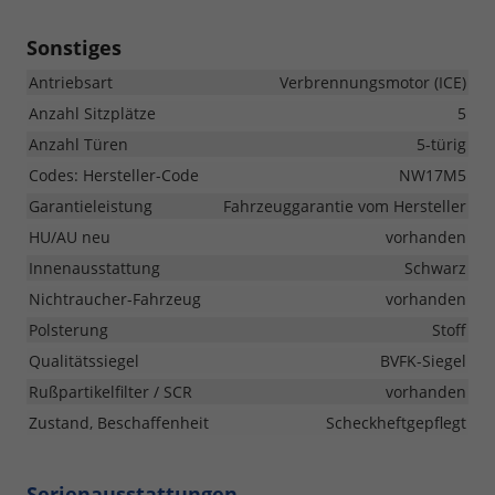
Sonstiges
Antriebsart
Verbrennungsmotor (ICE)
Anzahl Sitzplätze
5
Anzahl Türen
5-türig
Codes: Hersteller-Code
NW17M5
Garantieleistung
Fahrzeuggarantie vom Hersteller
HU/AU neu
vorhanden
Innenausstattung
Schwarz
Nichtraucher-Fahrzeug
vorhanden
Polsterung
Stoff
Qualitätssiegel
BVFK-Siegel
Rußpartikelfilter / SCR
vorhanden
Zustand, Beschaffenheit
Scheckheftgepflegt
Serienausstattungen