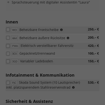
Sprachsteuerung mit digitaler Assistentin "Laura"
Innen
(Nicht
250,– €
Beheizbare Frontscheibe
WI3
in
(Nicht
200,– €
Beheizbare äußere Rücksitze
Verbindung
4A4
in
mit:
Elektrisch verstellbarer Fahrersitz
420,– €
PWA
Verbindung
[4A4]
mit:
Beheizbare
Gepäcknetztrennwand
100,– €
3CX
[WI3]
äußere
Beheizbare
Rücksitze)
Variabler Ladeboden
150,– €
3GD
Frontscheibe)
Infotainment & Kommunikation
Skoda Sound System (10 Lautsprecher)
530,– €
PJC
(Nur
inkl. platzsparendem Stahlreservenotrad
in
Verbindung
mit:
Sicherheit & Assistenz
[WIT]