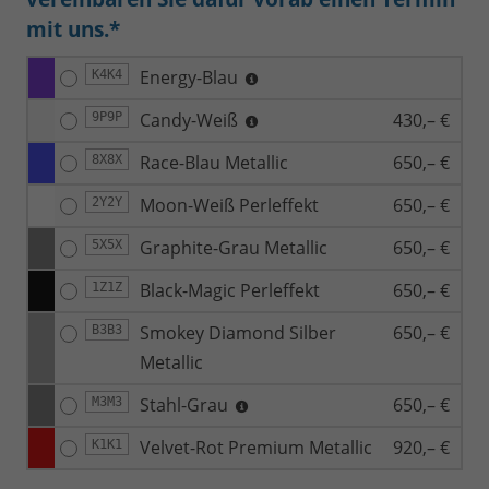
mit uns.*
Energy-Blau
K4K4
Candy-Weiß
430,– €
9P9P
Race-Blau Metallic
650,– €
8X8X
Moon-Weiß Perleffekt
650,– €
2Y2Y
Graphite-Grau Metallic
650,– €
5X5X
Black-Magic Perleffekt
650,– €
1Z1Z
Smokey Diamond Silber
650,– €
B3B3
Metallic
Stahl-Grau
650,– €
M3M3
Velvet-Rot Premium Metallic
920,– €
K1K1