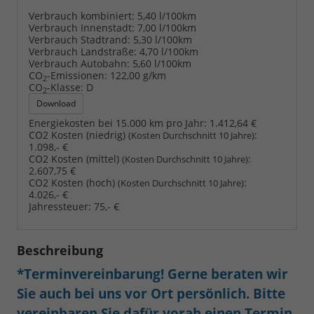
Verbrauch kombiniert:
5,40 l/100km
Verbrauch Innenstadt:
7,00 l/100km
Verbrauch Stadtrand:
5,30 l/100km
Verbrauch Landstraße:
4,70 l/100km
Verbrauch Autobahn:
5,60 l/100km
CO
-Emissionen:
122,00 g/km
2
CO
-Klasse:
D
2
Download
Energiekosten bei 15.000 km pro Jahr:
1.412,64 €
CO2 Kosten (niedrig)
:
(Kosten Durchschnitt 10 Jahre)
1.098,- €
CO2 Kosten (mittel)
:
(Kosten Durchschnitt 10 Jahre)
2.607,75 €
CO2 Kosten (hoch)
:
(Kosten Durchschnitt 10 Jahre)
4.026,- €
Jahressteuer:
75,- €
Beschreibung
*Terminvereinbarung! Gerne beraten wir
Sie auch bei uns vor Ort persönlich. Bitte
vereinbaren Sie dafür vorab einen Termin