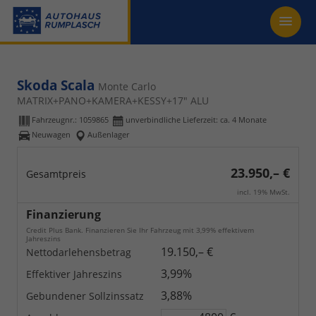
Skoda Scala
Monte Carlo
MATRIX+PANO+KAMERA+KESSY+17" ALU
Fahrzeugnr.:
1059865
unverbindliche Lieferzeit: ca. 4 Monate
Neuwagen
Außenlager
23.950,– €
Gesamtpreis
incl. 19% MwSt.
Finanzierung
Credit Plus Bank. Finanzieren Sie Ihr Fahrzeug mit 3,99% effektivem
Jahreszins
19.150,– €
Nettodarlehensbetrag
3,99%
Effektiver Jahreszins
3,88%
Gebundener Sollzinssatz