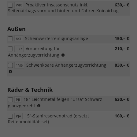
Proaktiver Insassenschutz inkl.
630,– €
Navigations-
WIX
Seitenairbags vorn und hinten und Fahrer-Knieairbag
Paket)
Außen
Scheinwerferreinigungsanlage
150,– €
8X1
Vorbereitung für
210,– €
1D7
(Nicht
Anhängerzugvorrichtung
in
Schwenkbare Anhängerzugvorrichtung
830,– €
1M6
Verbindung
(Nicht
mit:
in
[1M6]
Verbindung
Schwenkbare
mit:
Räder & Technik
Anhängerzugvorrichtung)
[1D7]
18" Leichtmetallfelgen "Ursa" Schwarz
530,– €
Vorbereitung
PJI
Reifen
glanzgedreht
für
205/45
Anhängerzugvorrichtung)
15"-Stahlreservenotrad (ersetzt
160,– €
PJA
R18
Reifenmobilitätsset)