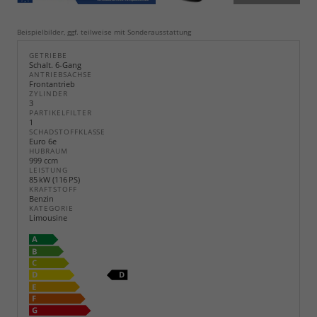
Beispielbilder, ggf. teilweise mit Sonderausstattung
GETRIEBE
Schalt. 6-Gang
ANTRIEBSACHSE
Frontantrieb
ZYLINDER
3
PARTIKELFILTER
1
SCHADSTOFFKLASSE
Euro 6e
HUBRAUM
999 ccm
LEISTUNG
85 kW (116 PS)
KRAFTSTOFF
Benzin
KATEGORIE
Limousine