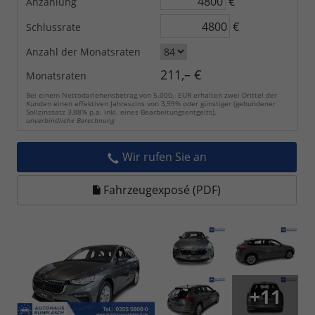
€
Anzahlung
€
Schlussrate
Anzahl der Monatsraten
211,– €
Monatsraten
Bei einem Nettodarlehensbetrag von 5.000,- EUR erhalten zwei Drittel der
Kunden einen effektiven Jahreszins von 3,99% oder günstiger (gebundener
Sollzinssatz 3,88% p.a. inkl. eines Bearbeitungsentgelts).
unverbindliche Berechnung
Wir rufen Sie an
Fahrzeugexposé (PDF)
+11