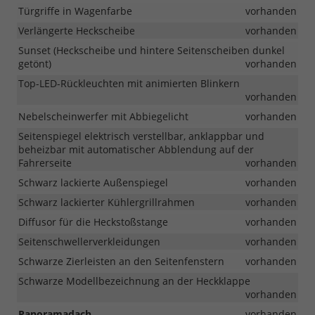
Türgriffe in Wagenfarbe
vorhanden
Verlängerte Heckscheibe
vorhanden
Sunset (Heckscheibe und hintere Seitenscheiben dunkel
getönt)
vorhanden
Top-LED-Rückleuchten mit animierten Blinkern
vorhanden
Nebelscheinwerfer mit Abbiegelicht
vorhanden
Seitenspiegel elektrisch verstellbar, anklappbar und
beheizbar mit automatischer Abblendung auf der
Fahrerseite
vorhanden
Schwarz lackierte Außenspiegel
vorhanden
Schwarz lackierter Kühlergrillrahmen
vorhanden
Diffusor für die Heckstoßstange
vorhanden
Seitenschwellerverkleidungen
vorhanden
Schwarze Zierleisten an den Seitenfenstern
vorhanden
Schwarze Modellbezeichnung an der Heckklappe
vorhanden
Panoramadach
vorhanden