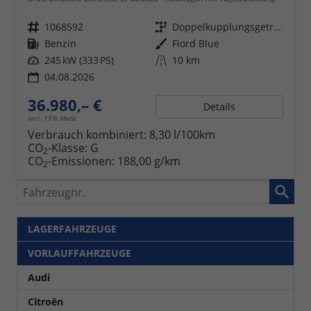
Fahrzeugnr.
1068592
Getriebe
Doppelkupplungsgetriebe (DSG)
Kraftstoff
Benzin
Außenfarbe
Fiord Blue
Leistung
245 kW (333 PS)
Kilometerstand
10 km
04.08.2026
36.980,– €
Details
incl. 19% MwSt.
Verbrauch kombiniert:
8,30 l/100km
CO
-Klasse:
G
2
CO
-Emissionen:
188,00 g/km
2
Fahrzeugnr.
LAGERFAHRZEUGE
VORLAUFFAHRZEUGE
Audi
Citroën