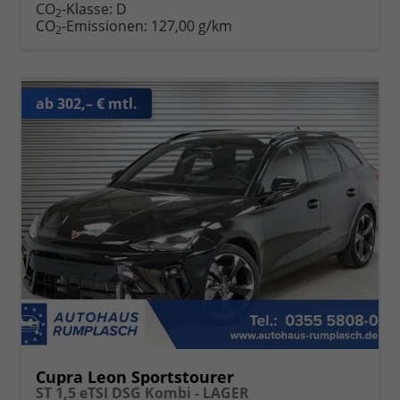
CO
-Klasse:
D
2
CO
-Emissionen:
127,00 g/km
2
ab 302,– € mtl.
Cupra Leon Sportstourer
ST 1,5 eTSI DSG Kombi - LAGER