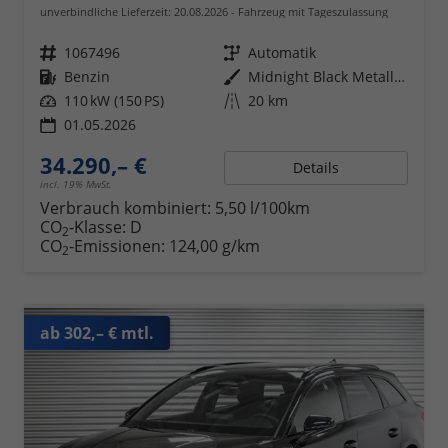
unverbindliche Lieferzeit:
20.08.2026
Fahrzeug mit Tageszulassung
Fahrzeugnr.
1067496
Getriebe
Automatik
Kraftstoff
Benzin
Außenfarbe
Midnight Black Metallic (0E)
Leistung
110 kW (150 PS)
Kilometerstand
20 km
01.05.2026
34.290,– €
Details
incl. 19% MwSt.
Verbrauch kombiniert:
5,50 l/100km
CO
-Klasse:
D
2
CO
-Emissionen:
124,00 g/km
2
ab 302,– € mtl.