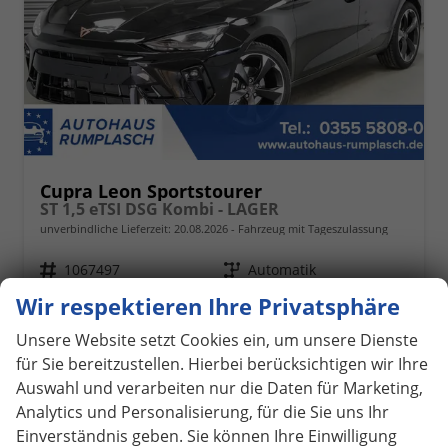
Cupra Leon Sportstourer
ST 1,5 eTSI DSG Kombi - LAGER
unverbindliche Lieferzeit:
20.08.2026
Fahrzeug mit Tageszulassung
Fahrzeugnr.
1067497
Getriebe
Automatik
Kraftstoff
Benzin
Außenfarbe
Midnight Black Metallic (0E)
Wir respektieren Ihre Privatsphäre
Leistung
110 kW (150 PS)
Kilometerstand
20 km
Unsere Website setzt Cookies ein, um unsere Dienste
01.05.2026
für Sie bereitzustellen. Hierbei berücksichtigen wir Ihre
34.290,– €
Details
Auswahl und verarbeiten nur die Daten für Marketing,
incl. 19% MwSt.
Analytics und Personalisierung, für die Sie uns Ihr
Verbrauch kombiniert:
5,50 l/100km
Einverständnis geben. Sie können Ihre Einwilligung
CO
-Klasse:
D