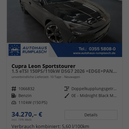
Cupra Leon Sportstourer
1.5 eTSI 150PS/110kW DSG7 2026 +EDGE+PANO+INTELLIGENT DRIVE
unverbindliche Lieferzeit:
10 Tage
Neuwagen
Fahrzeugnr.
1066832
Getriebe
Doppelkupplungsgetriebe (DSG)
Kraftstoff
Benzin
Außenfarbe
0E - Midnight Black Met.
Leistung
110 kW (150 PS)
34.270,– €
Details
incl. 19% MwSt.
Verbrauch kombiniert:
5,60 l/100km