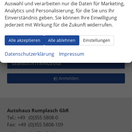
Skoda
Auswahl und verarbeiten nur die Daten für Marketing,
Analytics und Personalisierung, für die Sie uns Ihr
Suzuki
Einverständnis geben. Sie können Ihre Einwilligung
Toyota
jederzeit mit Wirkung für die Zukunft widerrufen.
Volkswagen
Alle akzeptieren
Alle ablehnen
Einstellungen
VORLAUFFAHRZEUGE
BESTELLFAHRZEUGE
Datenschutzerklärung
Impressum
GEBRAUCHTFAHRZEUGE
Anmelden
Autohaus Rumplasch GbR
Tel.: +49 (0)355 5808-0
Fax: +49 (0)355 5808-109