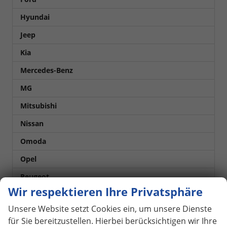
Hyundai
Jeep
Kia
Mercedes-Benz
MG
Mitsubishi
Nissan
Omoda
Opel
Peugeot
Wir respektieren Ihre Privatsphäre
Renault
Unsere Website setzt Cookies ein, um unsere Dienste
Seat
für Sie bereitzustellen. Hierbei berücksichtigen wir Ihre