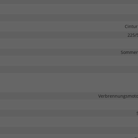
Cintur
225/
Sommerr
Verbrennungsmotor