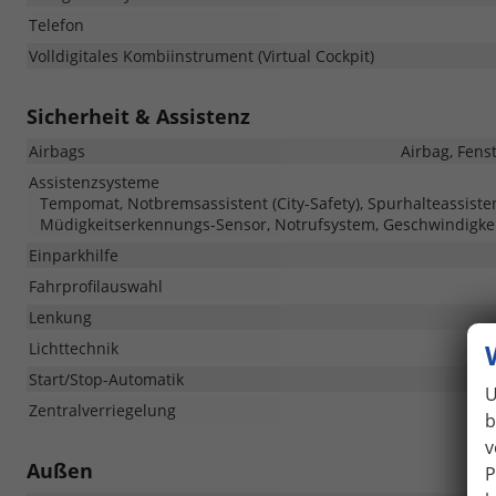
Telefon
Volldigitales Kombiinstrument (Virtual Cockpit)
Sicherheit & Assistenz
Airbags
Airbag, Fens
Assistenzsysteme
Tempomat, Notbremsassistent (City-Safety), Spurhalteassiste
Müdigkeitserkennungs-Sensor, Notrufsystem, Geschwindigkei
Einparkhilfe
Fahrprofilauswahl
Lenkung
Lichttechnik
Start/Stop-Automatik
U
Zentralverriegelung
b
v
Außen
P