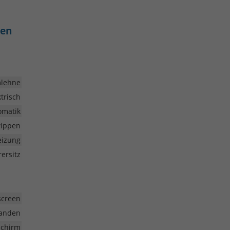
ren
mlehne
ktrisch
omatik
wippen
heizung
ersitz
screen
anden
schirm