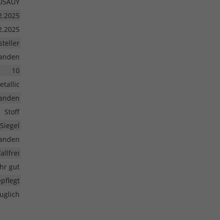
U5AUY
2.2025
2.2025
teller
anden
10
etallic
anden
Stoff
Siegel
anden
allfrei
ehr gut
pflegt
uglich