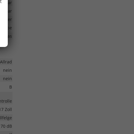
t
nkbar
ellbar
Silber
klappe
tzglas
Allrad
nein
nein
B
trolle
17 Zoll
lfelge
70 dB