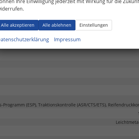
önnen Ihre Einwilligung jederzeit mit Wirkung für die Zukunf
Schwe
iderrufen.
Außenspiegel beheizbar, Außenspiegel elektrisch verst
vorhanden, in 
Alle akzeptieren
Alle ablehnen
Einstellungen
Elektrische Heck
Akustikverglasung, Wärmeschu
atenschutzerklärung
Impressum
ts-Programm (ESP), Traktionskontrolle (ASR/CTS/ETS), Reifendruckkon
Leichtmetal