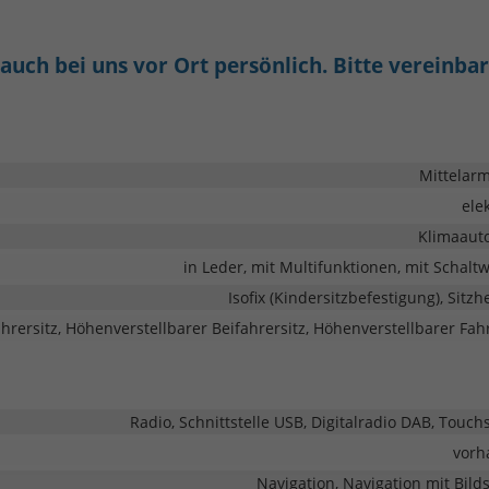
uch bei uns vor Ort persönlich. Bitte vereinba
Mittelar
ele
Klimaaut
in Leder, mit Multifunktionen, mit Schalt
Isofix (Kindersitzbefestigung), Sitz
rersitz, Höhenverstellbarer Beifahrersitz, Höhenverstellbarer Fahr
Radio, Schnittstelle USB, Digitalradio DAB, Touch
vorh
Navigation, Navigation mit Bild