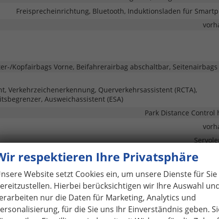
Freisprecheinrichtung, Bluetooth, Induktionsladen für Smart
vorh
ter-/Kopfairbags Vorne, Beifahrerairbag abschaltbar, Seitenairbags
nt, Verkehrzeichenerkennung, Querverkehrsassistent (RCTA),
tsbegrenzer, Ausweichassistent (ESA)
Park Distance Control 
vorh
Servol
Wir respektieren Ihre Privatsphäre
Lichtsensor, LED-Rückleuchten, LED-Scheinwerfer, LED-Tagfah
vorh
nsere Website setzt Cookies ein, um unsere Dienste für Sie
Zentralverriegelung, Zentralverriegelung mit Funkfernbed
ereitzustellen. Hierbei berücksichtigen wir Ihre Auswahl un
erarbeiten nur die Daten für Marketing, Analytics und
ersonalisierung, für die Sie uns Ihr Einverständnis geben. Si