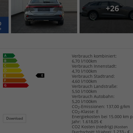
+26
Verbrauch kombiniert:
6,70 l/100km
Verbrauch Innenstadt:
4,70 l/100km
Verbrauch Stadtrand:
4,60 l/100km
Verbrauch Landstraße:
5,50 l/100km
Verbrauch Autobahn:
5,20 l/100km
CO
-Emissionen:
137,00 g/km
2
CO
-Klasse:
E
2
Energiekosten bei 15.000 km p
Download
Jahr:
1.618,05 €
CO2 Kosten (niedrig)
(Kosten
:
1.233,- €
Durchschnitt 10 Jahre)