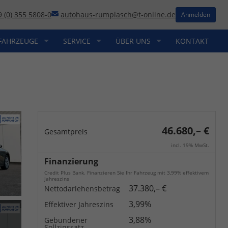
9 (0) 355 5808-0
autohaus-rumplasch@t-online.de
Anmelden
FAHRZEUGE
SERVICE
ÜBER UNS
KONTAKT
46.680,– €
Gesamtpreis
incl. 19% MwSt.
Finanzierung
Credit Plus Bank. Finanzieren Sie Ihr Fahrzeug mit 3,99% effektivem
Jahreszins
37.380,– €
Nettodarlehensbetrag
3,99%
Effektiver Jahreszins
3,88%
Gebundener
Sollzinssatz