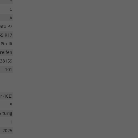
Y
C
A
ato P7
55 R17
Pirelli
eifen
38159
101
 (ICE)
5
5-türig
1
2025