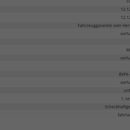
F
12.1
12.1
Fahrzeuggarantie vom Hers
vorh
M
vorh
BVFK-
vorh
unf
1, s
Scheckheftge
fahrta