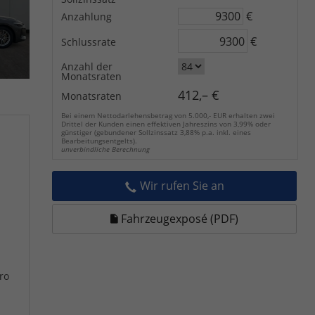
€
Anzahlung
€
Schlussrate
Anzahl der
Monatsraten
412,– €
Monatsraten
Bei einem Nettodarlehensbetrag von 5.000,- EUR erhalten zwei
Drittel der Kunden einen effektiven Jahreszins von 3,99% oder
günstiger (gebundener Sollzinssatz 3,88% p.a. inkl. eines
Bearbeitungsentgelts).
unverbindliche Berechnung
Wir rufen Sie an
Fahrzeugexposé (PDF)
ro