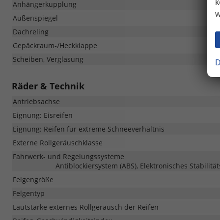
k
Anhängerkupplung
w
Außenspiegel
Dachreling
Gepäckraum-/Heckklappe
Scheiben, Verglasung
D
Räder & Technik
Antriebsachse
Eignung: Eisreifen
Eignung: Reifen für extreme Schneeverhältnis
Externe Rollgeräuschklasse
Fahrwerk- und Regelungssysteme
Antiblockiersystem (ABS), Elektronisches Stabilitä
Felgengröße
Felgentyp
Lautstärke externes Rollgeräusch der Reifen