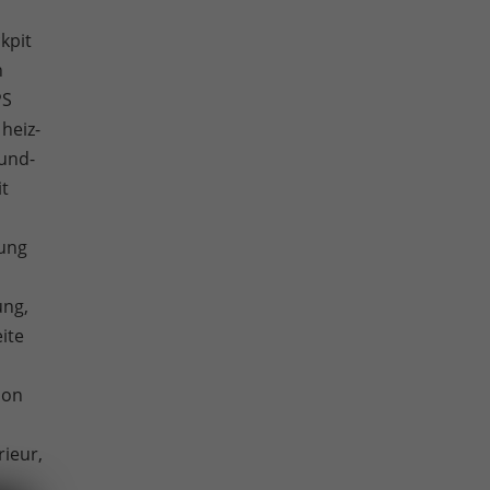
kpit
n
PS
 heiz-
und-
it
sung
ung,
ite
ion
rieur,