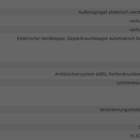
Außenspiegel elektrisch verst
vorh
vorh
Elektrische Heckklappe, Gepäckraumklappe automatisch be
Antiblockiersystem (ABS), Reifendruckkon
Leichtmetal
Verbrennungsmotor
31.0