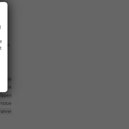
tal
d
e
ystem
t
anden
omatik
wippen
rtsitze
Fahrer