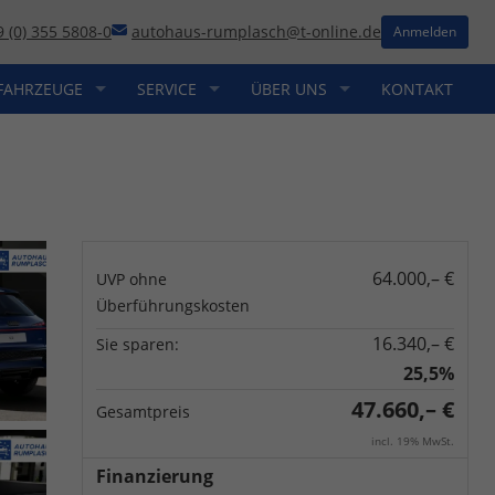
9 (0) 355 5808-0
autohaus-rumplasch@t-online.de
Anmelden
FAHRZEUGE
SERVICE
ÜBER UNS
KONTAKT
64.000,– €
UVP ohne
Überführungskosten
16.340,– €
Sie sparen:
25,5%
47.660,– €
Gesamtpreis
incl. 19% MwSt.
Finanzierung