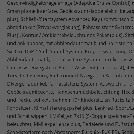
Geschwindigkeitsregelanlage (Adaptive Cruise Control) 
Smartphone Interface, Gepäckraumklappe elektr. betätigt 
plus), Schließ-/Startsystem Advanced Key (Komfortschlü
abgedunkelt (Privacyverglasung), Fahrassistenz-System: 
Plus)), Kontur / Ambientebeleuchtungs-Paket (plus), Sitzh
und anklappbar, mit Abblendautomatik und Bordsteinaut
System DSP / Audi Sound-System, Progressivlenkung, Dac
Abblendautomatik, Fahrassistenz-System: Fernlichtassist
Fahrassistenz-System: Anfahr-Assistent (hold assist), 4
Türscheiben vorn, Audi connect Navigation & Infotainm
Divergenz dunkel, Fahrassistenz-System: Ausweich- und
Gepäckraumleuchte, Handschuhfachbeleuchtung, Heckleu
und Heck), Isofix-Aufnahnem für Kindersitz an Rücksitz, 
Fondsitzen, Klimatisierungspaket plus, Lenkrad (Sport/L
und Schaltwippen, LM-Felgen 7x19 (5-Doppelspeichen-Pea
beleuchtet, MMI experience plus, Pedalerie und Fußstütze i
Schadstoffarm nach Abgasnorm Euro 6e (EU6 EB), Scheinw