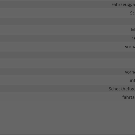
Fahrzeugga
Sc
M
1
vorh
vorh
unf
Scheckheftge
fahrta