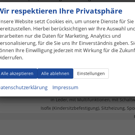
adefunktion, Komfort-Fahrwerk (Standard-Fahrwerk),
Wir respektieren Ihre Privatsphäre
eisten mit Aluminiumeinlage und Schriftzug, beleuchtet,
nsere Website setzt Cookies ein, um unsere Dienste für Sie
elstahl), Parkbremse elektro-mechanisch, Radioempfang digi
ereitzustellen. Hierbei berücksichtigen wir Ihre Auswahl un
oth, Anti-Blockier-System (ABS), Fahrassistenz-System:
erarbeiten nur die Daten für Marketing, Analytics und
adantrieb, Wegfahrsperre (elektronisch), Getriebe 7-Gang -
ersonalisierung, für die Sie uns Ihr Einverständnis geben. Si
 abschaltbar, Airbag Fahrer-/Beifahrerseite, Kopf-Airbag-S
önnen Ihre Einwilligung jederzeit mit Wirkung für die Zukunf
r (40:20:40), Seitenairbag vorn, Dachreling schwarz,
iderrufen.
em Notruf, Reifenkontroll-Anzeige, Start/Stop-Anlage
Alle akzeptieren
Alle ablehnen
Einstellungen
vorh
atenschutzerklärung
Impressum
Klimaautomatik, 3-Zonen-Klimaaut
in Leder, mit Multifunktionen, mit Schalt
Isofix (Kindersitzbefestigung), Sitzheizung, Spo