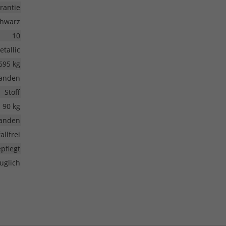
rantie
hwarz
10
etallic
695 kg
anden
Stoff
90 kg
anden
allfrei
pflegt
uglich