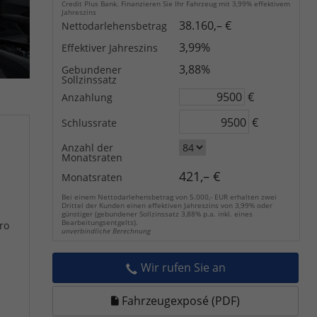
Credit Plus Bank. Finanzieren Sie Ihr Fahrzeug mit 3,99% effektivem
Jahreszins
38.160,– €
Nettodarlehensbetrag
3,99%
Effektiver Jahreszins
3,88%
Gebundener
Sollzinssatz
€
Anzahlung
€
Schlussrate
Anzahl der
Monatsraten
421,– €
Monatsraten
Bei einem Nettodarlehensbetrag von 5.000,- EUR erhalten zwei
Drittel der Kunden einen effektiven Jahreszins von 3,99% oder
günstiger (gebundener Sollzinssatz 3,88% p.a. inkl. eines
Bearbeitungsentgelts).
ro
unverbindliche Berechnung
Wir rufen Sie an
Fahrzeugexposé (PDF)