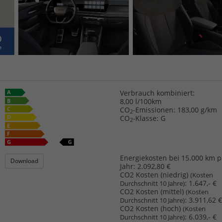
Verbrauch kombiniert:
8,00 l/100km
CO
-Emissionen:
183,00 g/km
2
CO
-Klasse:
G
2
Energiekosten bei 15.000 km p
Download
Jahr:
2.092,80 €
CO2 Kosten (niedrig)
(Kosten
:
1.647,- €
Durchschnitt 10 Jahre)
CO2 Kosten (mittel)
(Kosten
:
3.911,62 €
Durchschnitt 10 Jahre)
CO2 Kosten (hoch)
(Kosten
:
6.039,- €
Durchschnitt 10 Jahre)