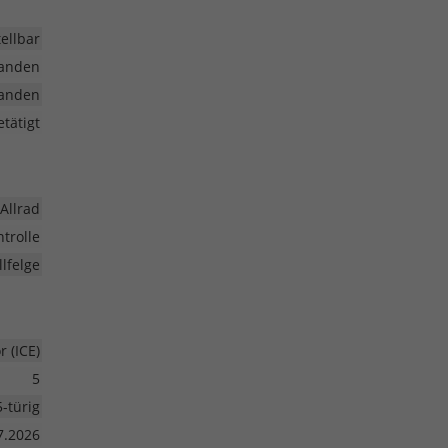
ellbar
anden
anden
tätigt
Allrad
trolle
lfelge
 (ICE)
5
5-türig
7.2026