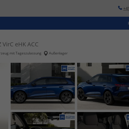
+4
Z VirC eHK ACC
rzeug mit Tageszulassung
Außenlager