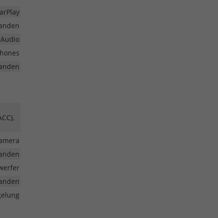
arPlay
anden
 Audio
phones
anden
ACC),
kamera
anden
nwerfer
anden
gelung