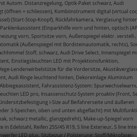
mit Autom. Distanzregelung, Optik-Paket schwarz, Audi
(öffnen + schliessen), Kombiinstrument digital (virtual coc
ssel) (Start-Stop-Knopf), Rückfahrkamera, Verglasung hinte
Parklenkassistent (Einparkhilfe vorn und hinten, optisch (A
eizung vorn, Sportsitze vorn, Außenspiegel elektr. verstell-,
omatik (Außenspiegel mit Bordsteinautomatik, rechts), So
hhimmel Stoff, schwarz, Audi Drive Select, Innenspiegel m
ent, Einstiegsleuchten LED mit Projektionsfunktion,
-Wege-Lendenwirbelstütze für die Vordersitze, Akustikvergla
ent, Audi Ringe leuchtend hinten, Dekoreinlage Aluminium
 Abbiegeassistent, Fahrassistenz-System: Spurwechselwarn
chten LED pro, Insassenschutz-System proaktiv (Front, Se
Kindersitzbefestigung i-Size auf Beifahrerseite und äußeren
eder 3-Speichen, oben und unten abgeflacht) mit Multifunkt
k, schwarz metallic, glanzgedreht), Make-up-Spiegel vorn
n Edelstahl, Reifen 255/45 R19, S line Exterieur, S line Inte
erfer LED plus, Sitzbezug / Polsterung: Stoff/Mikrofaser-