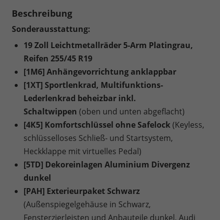
Beschreibung
Sonderausstattung:
19 Zoll Leichtmetallräder 5-Arm Platingrau,
Reifen 255/45 R19
[1M6] Anhängevorrichtung anklappbar
[1XT] Sportlenkrad, Multifunktions-
Lederlenkrad beheizbar inkl.
Schaltwippen
(oben und unten abgeflacht)
[4K5] Komfortschlüssel ohne Safelock
(Keyless,
schlüsselloses Schließ- und Startsystem,
Heckklappe mit virtuelles Pedal)
[5TD] Dekoreinlagen Aluminium Divergenz
dunkel
[PAH] Exterieurpaket Schwarz
(Außenspiegelgehäuse in Schwarz,
Fensterzierleisten und Anbauteile dunkel, Audi