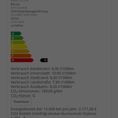
KRAFTSTOFF
Benzin
KATEGORIE
SUV/Geländewagen/Pickup
KILOMETERSTAND
20 km
ZUSTAND
unfallfrei
Verbrauch kombiniert:
8,30 l/100km
Verbrauch Innenstadt:
10,90 l/100km
Verbrauch Stadtrand:
8,30 l/100km
Verbrauch Landstraße:
7,30 l/100km
Verbrauch Autobahn:
8,20 l/100km
CO
-Emissionen:
189,00 g/km
2
CO
-Klasse:
G
2
Download
Energiekosten bei 15.000 km pro Jahr:
2.171,28 €
CO2 Kosten (niedrig)
:
(Kosten Durchschnitt 10 Jahre)
1.701,- €