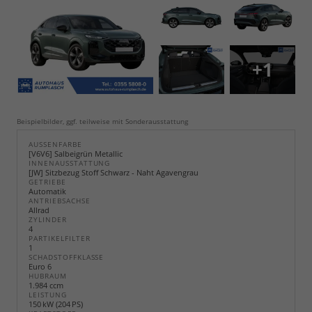
+1
Beispielbilder, ggf. teilweise mit Sonderausstattung
AUSSENFARBE
[V6V6] Salbeigrün Metallic
INNENAUSSTATTUNG
[JW] Sitzbezug Stoff Schwarz - Naht Agavengrau
GETRIEBE
Automatik
ANTRIEBSACHSE
Allrad
ZYLINDER
4
PARTIKELFILTER
1
SCHADSTOFFKLASSE
Euro 6
HUBRAUM
1.984 ccm
LEISTUNG
150 kW (204 PS)