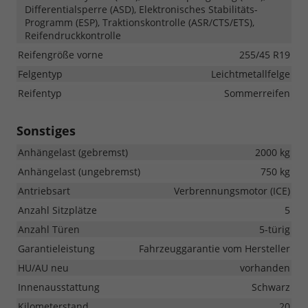
Differentialsperre (ASD), Elektronisches Stabilitäts-
Programm (ESP), Traktionskontrolle (ASR/CTS/ETS),
Reifendruckkontrolle
Reifengröße vorne
255/45 R19
Felgentyp
Leichtmetallfelge
Reifentyp
Sommerreifen
Sonstiges
Anhängelast (gebremst)
2000 kg
Anhängelast (ungebremst)
750 kg
Antriebsart
Verbrennungsmotor (ICE)
Anzahl Sitzplätze
5
Anzahl Türen
5-türig
Garantieleistung
Fahrzeuggarantie vom Hersteller
HU/AU neu
vorhanden
Innenausstattung
Schwarz
Kilometerstand
20