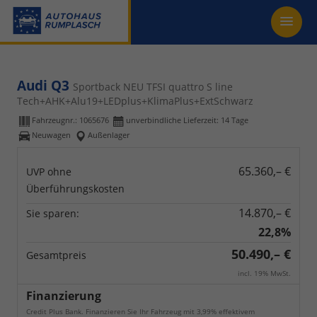
Audi Q3
Sportback NEU TFSI quattro S line
Tech+AHK+Alu19+LEDplus+KlimaPlus+ExtSchwarz
Fahrzeugnr.:
1065676
unverbindliche Lieferzeit:
14 Tage
Neuwagen
Außenlager
65.360,– €
UVP ohne
Überführungskosten
14.870,– €
Sie sparen:
22,8%
50.490,– €
Gesamtpreis
incl. 19% MwSt.
Finanzierung
Credit Plus Bank. Finanzieren Sie Ihr Fahrzeug mit 3,99% effektivem