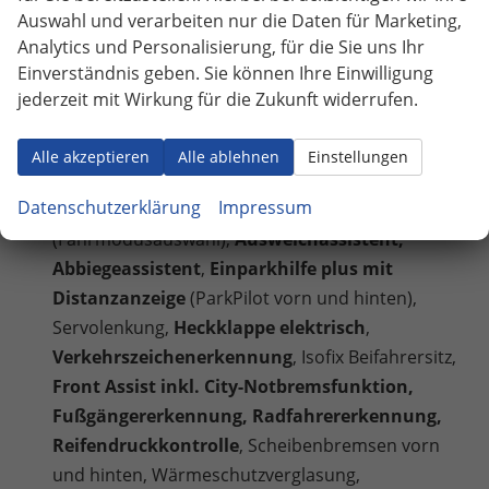
Control,
Audi virtual Cockpit plus
(11,9 Zoll
Auswahl und verarbeiten nur die Daten für Marketing,
Farbdisplay, Bordcomputer),
MMI experience
Analytics und Personalisierung, für die Sie uns Ihr
plus, Audi connect Navigation & Infotainment,
Einverständnis geben. Sie können Ihre Einwilligung
Audi Soundsystem
(10 Lautsprecher inkl.
jederzeit mit Wirkung für die Zukunft widerrufen.
Centerspeaker und Subwoofer),
Digitaler
Radioempfang DAB+, MMI Radio-
Alle akzeptieren
Alle ablehnen
Einstellungen
Navigationssystem plus mit MMI touch
Datenschutzerklärung
Impressum
(Touchscreen),
Audi drive select
(Fahrmodusauswahl),
Ausweichassistent,
Abbiegeassistent
,
Einparkhilfe plus mit
Distanzanzeige
(ParkPilot vorn und hinten),
Servolenkung,
Heckklappe elektrisch
,
Verkehrszeichenerkennung
, Isofix Beifahrersitz,
Front Assist inkl. City-Notbremsfunktion,
Fußgängererkennung, Radfahrererkennung,
Reifendruckkontrolle
, Scheibenbremsen vorn
und hinten, Wärmeschutzverglasung,