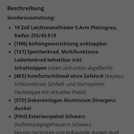
Beschreibung
Sonderausstattung:
19 Zoll Leichtmetallräder 5-Arm Platingrau,
Reifen 255/45 R19
[1M6] Anhängevorrichtung anklappbar
[1XT] Sportlenkrad, Multifunktions-
Lederlenkrad beheizbar inkl.
Schaltwippen
(oben und unten abgeflacht)
[4K5] Komfortschlüssel ohne Safelock
(Keyless,
schlüsselloses Schließ- und Startsystem,
Heckklappe mit virtuelles Pedal)
[5TD] Dekoreinlagen Aluminium Divergenz
dunkel
[PAH] Exterieurpaket Schwarz
(Außenspiegelgehäuse in Schwarz,
Fensterzierleisten und Anbauteile dunkel, Audi