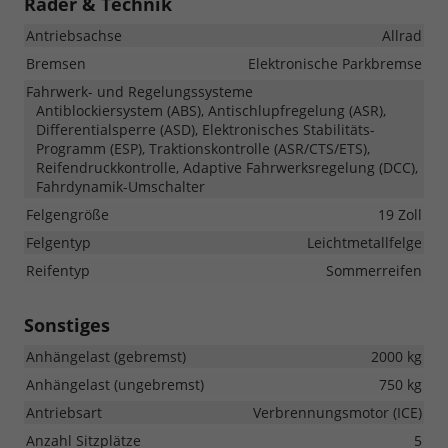
Räder & Technik
Antriebsachse
Allrad
Bremsen
Elektronische Parkbremse
Fahrwerk- und Regelungssysteme
Antiblockiersystem (ABS), Antischlupfregelung (ASR),
Differentialsperre (ASD), Elektronisches Stabilitäts-
Programm (ESP), Traktionskontrolle (ASR/CTS/ETS),
Reifendruckkontrolle, Adaptive Fahrwerksregelung (DCC),
Fahrdynamik-Umschalter
Felgengröße
19 Zoll
Felgentyp
Leichtmetallfelge
Reifentyp
Sommerreifen
Sonstiges
Anhängelast (gebremst)
2000 kg
Anhängelast (ungebremst)
750 kg
Antriebsart
Verbrennungsmotor (ICE)
Anzahl Sitzplätze
5