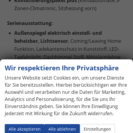
Klimatisierungspaket plus
(Klimaautomatik 3-
Zonen-Climatronic, Sitzheizung vorn)
Serienausstattung:
Außenspiegel elektrisch einstell- und
beheizbar, Lichtsensor
, Coming/Leaving Home
Funktion, Ladekantenschutz in Kunststoff, LED-
Tagfahrlicht, Dachhimmel Stoff, Mittelarmlehne
vorn, Airbag für Fahrer und Beifahrer,
Wir respektieren Ihre Privatsphäre
Seitenairbag vorn mit Kopfairbag,
Unsere Website setzt Cookies ein, um unsere Dienste
Beifahrerairbag-Deaktivierung,
Rücksitzbank
für Sie bereitzustellen. Hierbei berücksichtigen wir Ihre
plus
(die Rücksitzlehne ist im Verhältnis 40:20:40
Auswahl und verarbeiten nur die Daten für Marketing,
teilbar und vollständig umklappbar),
Vordersitze
Analytics und Personalisierung, für die Sie uns Ihr
höhenverstellbar
,
Audi Application Store und
Einverständnis geben. Sie können Ihre Einwilligung
Smartphone-Interface
(wireless App-Connect),
jederzeit mit Wirkung für die Zukunft widerrufen.
Audi connect Notruf & Service mit Audi
(Notrufsystem eCall), Audi connect Remote &
Alle akzeptieren
Alle ablehnen
Einstellungen