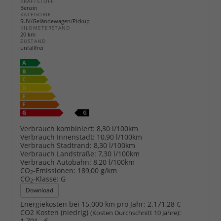
KRAFTSTOFF
Benzin
KATEGORIE
SUV/Geländewagen/Pickup
KILOMETERSTAND
20 km
ZUSTAND
unfallfrei
Verbrauch kombiniert:
8,30 l/100km
Verbrauch Innenstadt:
10,90 l/100km
Verbrauch Stadtrand:
8,30 l/100km
Verbrauch Landstraße:
7,30 l/100km
Verbrauch Autobahn:
8,20 l/100km
CO
-Emissionen:
189,00 g/km
2
CO
-Klasse:
G
2
Download
Energiekosten bei 15.000 km pro Jahr:
2.171,28 €
CO2 Kosten (niedrig)
:
(Kosten Durchschnitt 10 Jahre)
1.701,- €