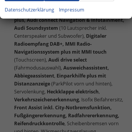
Control,
Audi virtual Cockpit plus
(11,9 Zoll
Datenschutzerklärung
Impressum
Farbdisplay, Bordcomputer),
MMI experience
plus, Audi connect Navigation & Infotainment,
Audi Soundsystem
(10 Lautsprecher inkl.
Centerspeaker und Subwoofer),
Digitaler
Radioempfang DAB+, MMI Radio-
Navigationssystem plus mit MMI touch
(Touchscreen),
Audi drive select
(Fahrmodusauswahl),
Ausweichassistent,
Abbiegeassistent
,
Einparkhilfe plus mit
Distanzanzeige
(ParkPilot vorn und hinten),
Servolenkung,
Heckklappe elektrisch
,
Verkehrszeichenerkennung
, Isofix Beifahrersitz,
Front Assist inkl. City-Notbremsfunktion,
Fußgängererkennung, Radfahrererkennung,
Reifendruckkontrolle
, Scheibenbremsen vorn
und hinten, Wärmeschutzverglasung,