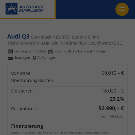
Audi Q3
Sportback NEU TFSI quattro S line
TechPro+Matrix+AHK+Alu19+KlimaPlus+ExtSchwarz+DCC
Fahrzeugnr.:
1065689
unverbindliche Lieferzeit:
14 Tage
Neuwagen
Außenlager
69.010,– €
UVP ohne
Überführungskosten
16.020,– €
Sie sparen:
23,2%
52.990,– €
Gesamtpreis
incl. 19% MwSt.
Finanzierung
Credit Plus Bank. Finanzieren Sie Ihr Fahrzeug mit 3,99% effektivem