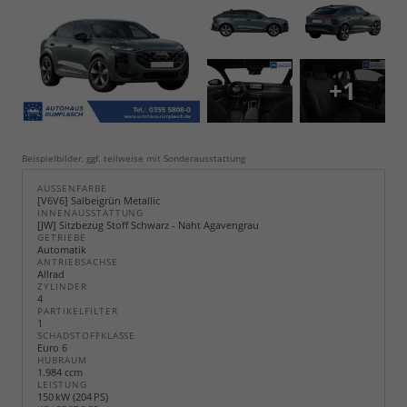
+1
Beispielbilder, ggf. teilweise mit Sonderausstattung
AUSSENFARBE
[V6V6] Salbeigrün Metallic
INNENAUSSTATTUNG
[JW] Sitzbezug Stoff Schwarz - Naht Agavengrau
GETRIEBE
Automatik
ANTRIEBSACHSE
Allrad
ZYLINDER
4
PARTIKELFILTER
1
SCHADSTOFFKLASSE
Euro 6
HUBRAUM
1.984 ccm
LEISTUNG
150 kW (204 PS)