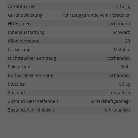
Anzahl Türen
5-türig
Garantieleistung
Fahrzeuggarantie vom Hersteller
HU/AU neu
vorhanden
Innenausstattung
Schwarz
Kilometerstand
20
Lackierung
Metallic
Nichtraucher-Fahrzeug
vorhanden
Polsterung
Stoff
Rußpartikelfilter / SCR
vorhanden
Stützlast
90 kg
Zustand
unfallfrei
Zustand, Beschaffenheit
Scheckheftgepflegt
Zustand, Fahrfähigkeit
fahrtauglich