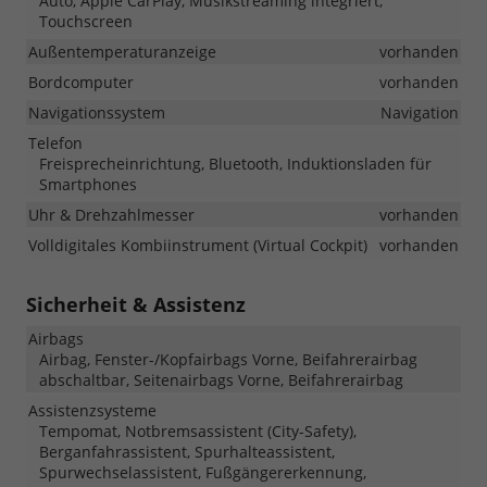
Auto, Apple CarPlay, Musikstreaming integriert,
Touchscreen
Außentemperaturanzeige
vorhanden
Bordcomputer
vorhanden
Navigationssystem
Navigation
Telefon
Freisprecheinrichtung, Bluetooth, Induktionsladen für
Smartphones
Uhr & Drehzahlmesser
vorhanden
Volldigitales Kombiinstrument (Virtual Cockpit)
vorhanden
Sicherheit & Assistenz
Airbags
Airbag, Fenster-/Kopfairbags Vorne, Beifahrerairbag
abschaltbar, Seitenairbags Vorne, Beifahrerairbag
Assistenzsysteme
Tempomat, Notbremsassistent (City-Safety),
Berganfahrassistent, Spurhalteassistent,
Spurwechselassistent, Fußgängererkennung,