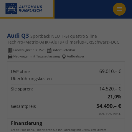
Audi Q3
Sportback NEU TFSI quattro S line
TechPro+Matrix+AHK+Alu19+KlimaPlus+ExtSchwarz+DCC
Fahrzeugnr.:
1067523
sofort lieferbar
Neuwagen mit Tageszulassung
Außenlager
69.010,– €
UVP ohne
Überführungskosten
14.520,– €
Sie sparen:
21,0%
54.490,– €
Gesamtpreis
incl. 19% MwSt.
Finanzierung
Credit Plus Bank. Finanzieren Sie Ihr Fahrzeug mit 3,99% effektivem