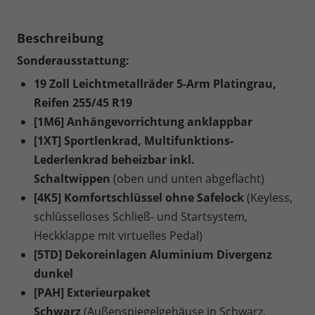
Beschreibung
Sonderausstattung:
19 Zoll Leichtmetallräder 5-Arm Platingrau,
Reifen 255/45 R19
[1M6] Anhängevorrichtung anklappbar
[1XT] Sportlenkrad, Multifunktions-
Lederlenkrad beheizbar inkl.
Schaltwippen
(oben und unten abgeflacht)
[4K5] Komfortschlüssel ohne Safelock
(Keyless,
schlüsselloses Schließ- und Startsystem,
Heckklappe mit virtuelles Pedal)
[5TD] Dekoreinlagen Aluminium Divergenz
dunkel
[PAH] Exterieurpaket
Schwarz
(Außenspiegelgehäuse in Schwarz,