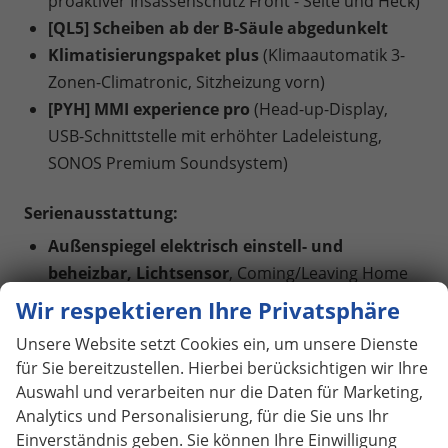
proaktiver Insassenschutz Front - Seite und Heck)
[QL5] Scheiben ab der B-Säule abgedunkelt
Klimatisierungspaket plus
(Klimaautomatik 3-
Zonen-Climatronic, Sitzheizung vorn)
[PYH] MMI experience pro
(Head-up-Display,
USB-Schnittstelle mit erhöhter Ladeleistung,
SONOS Premium Soundsystem)
Serienausstattung:
Außenspiegel elektrisch einstell- und
beheizbar, Lichtsensor
, Coming/Leaving Home
Funktion, Ladekantenschutz in Kunststoff, LED-
Wir respektieren Ihre Privatsphäre
Tagfahrlicht, Dachhimmel Stoff, Mittelarmlehne
Unsere Website setzt Cookies ein, um unsere Dienste
vorn, Airbag für Fahrer und Beifahrer,
für Sie bereitzustellen. Hierbei berücksichtigen wir Ihre
Seitenairbag vorn mit Kopfairbag,
Auswahl und verarbeiten nur die Daten für Marketing,
Beifahrerairbag-Deaktivierung,
Rücksitzbank
Analytics und Personalisierung, für die Sie uns Ihr
plus
(die Rücksitzlehne ist im Verhältnis 40:20:40
Einverständnis geben. Sie können Ihre Einwilligung