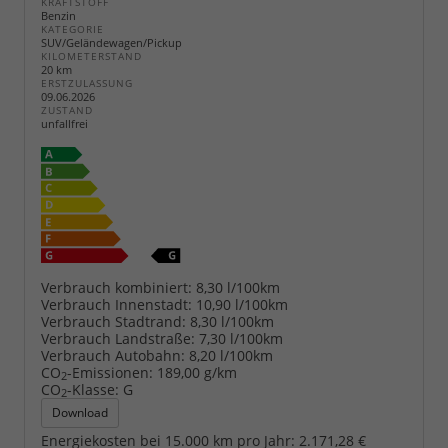
KRAFTSTOFF
Benzin
KATEGORIE
SUV/Geländewagen/Pickup
KILOMETERSTAND
20 km
ERSTZULASSUNG
09.06.2026
ZUSTAND
unfallfrei
Verbrauch kombiniert:
8,30 l/100km
Verbrauch Innenstadt:
10,90 l/100km
Verbrauch Stadtrand:
8,30 l/100km
Verbrauch Landstraße:
7,30 l/100km
Verbrauch Autobahn:
8,20 l/100km
CO
-Emissionen:
189,00 g/km
2
CO
-Klasse:
G
2
Download
Energiekosten bei 15.000 km pro Jahr:
2.171,28 €