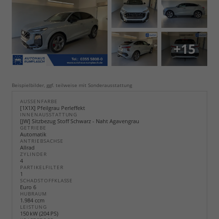
+15
Beispielbilder, ggf. teilweise mit Sonderausstattung
AUSSENFARBE
[1X1X] Pfeilgrau Perleffekt
INNENAUSSTATTUNG
[JW] Sitzbezug Stoff Schwarz - Naht Agavengrau
GETRIEBE
Automatik
ANTRIEBSACHSE
Allrad
ZYLINDER
4
PARTIKELFILTER
1
SCHADSTOFFKLASSE
Euro 6
HUBRAUM
1.984 ccm
LEISTUNG
150 kW (204 PS)