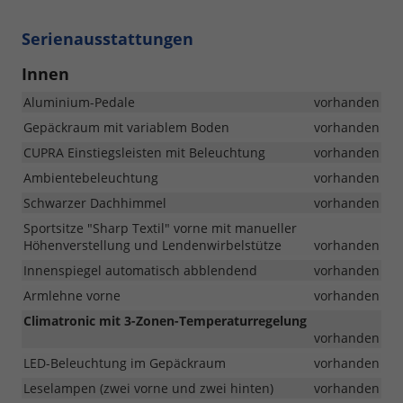
Serienausstattungen
Innen
Aluminium-Pedale
vorhanden
Gepäckraum mit variablem Boden
vorhanden
CUPRA Einstiegsleisten mit Beleuchtung
vorhanden
Ambientebeleuchtung
vorhanden
Schwarzer Dachhimmel
vorhanden
Sportsitze "Sharp Textil" vorne mit manueller
Höhenverstellung und Lendenwirbelstütze
vorhanden
Innenspiegel automatisch abblendend
vorhanden
Armlehne vorne
vorhanden
Climatronic mit 3-Zonen-Temperaturregelung
vorhanden
LED-Beleuchtung im Gepäckraum
vorhanden
Leselampen (zwei vorne und zwei hinten)
vorhanden