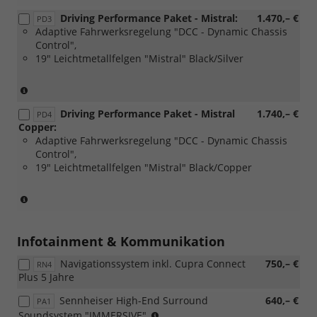
für
in
Driving Performance Paket - Mistral:
1.470,– €
den
Verbindung
PD3
Adaptive Fahrwerksregelung "DCC - Dynamic Chassis
Diesel-
mit:
Control",
Motor)
[PB1]
19" Leichtmetallfelgen "Mistral" Black/Silver
Edge
Paket,
nicht
(Nur
verfügbar
in
Driving Performance Paket - Mistral
1.740,– €
für
Verbindung
PD4
Copper:
den
mit:
Adaptive Fahrwerksregelung "DCC - Dynamic Chassis
Diesel-
[PB1]
Control",
Motor)
Edge
19" Leichtmetallfelgen "Mistral" Black/Copper
Paket,
nicht
verfügbar
(Nur
für
in
den
Verbindung
Diesel-
mit:
Infotainment & Kommunikation
Motor)
[PB1]
Navigationssystem inkl. Cupra Connect
750,– €
Edge
RN4
Plus 5 Jahre
Paket,
nicht
Sennheiser High-End Surround
640,– €
PA1
verfügbar
(Nur
Soundsystem "IMMERSIVE"