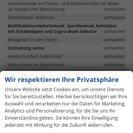
Sonnenblende auf Fahrer- und Beifahrerseite mit Make-
up-Spiegel und Beleuchtung
vorhanden
Fensterheber elektrisch
vorhanden
Multifunktionslederlenkrad, Sportlenkrad, beheizbar,
mit Schaltwippen und Cupra Mode Selector
vorhanden
Ablagefach in den Türen
vorhanden
Sitzheizung vorne
vorhanden
Handschuhfach beleuchtet
vorhanden
Verzurrösen im Gepäckraum
vorhanden
Rücksitzlehne asymmetrisch geteilt umklappbar
Wir respektieren Ihre Privatsphäre
vorhanden
Unsere Website setzt Cookies ein, um unsere Dienste
Infotainment & Kommunikation
für Sie bereitzustellen. Hierbei berücksichtigen wir Ihre
Auswahl und verarbeiten nur die Daten für Marketing,
10" Digitales Cockpit "Virtual Cockpit"
vorhanden
Analytics und Personalisierung, für die Sie uns Ihr
12,9" Infotainment-System
vorhanden
Einverständnis geben. Sie können Ihre Einwilligung
4 USB-C-Anschlüsse (2 vorne und 2 hinten)
vorhanden
jederzeit mit Wirkung für die Zukunft widerrufen.
Connectivity Box (inkl. Bluetooth, Mobiltelefonschnittstelle