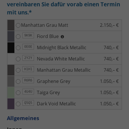
vereinbaren Sie dafür vorab einen Termin
mit uns.*
Manhattan Grau Matt
2.150,– €
Fiord Blue
9K9K
Midnight Black Metallic
740,– €
0E0E
Nevada White Metallic
740,– €
2Y2Y
Manhattan Grau Metallic
740,– €
H1H1
Graphene Grey
1.050,– €
R6R6
Taiga Grey
1.050,– €
4U4U
Dark Void Metallic
1.050,– €
Q5Q5
Allgemeines