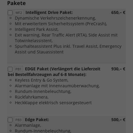
Pakete
Intelligent Drive Paket:
650,– €
WF2
Dynamische Verkehrszeichenerkennung,
Mit erweitertem Sicherheitssystem (PreCrash),
Intelligent Park Assist,
Exit warning, Rear Traffic Alert (RTA), Side Assist mit
Totwinkelassistent,
Spurhalteassistent Plus inkl. Travel Assist, Emergency
Assist und Stauassistent
EDGE Paket (Verlängert die Lieferzeit
930,– €
PB1
bei Bestellfahrzeugen auf 6-8 Monate):
Keyless Entry & Go System,
Alarmanlage mit Innenraumüberwachung,
Rundum-Innenbeleuchtung,
Rückfahrkamera,
Heckklappe elektrisch sensorgesteuert
Edge Paket:
500,– €
PB3
Alarmanlage,
Rundum-Innenbeleuchtung,