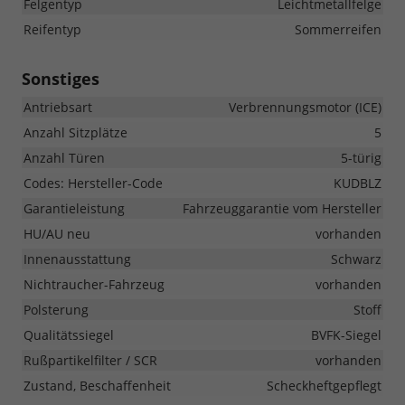
Felgentyp
Leichtmetallfelge
Reifentyp
Sommerreifen
Sonstiges
Antriebsart
Verbrennungsmotor (ICE)
Anzahl Sitzplätze
5
Anzahl Türen
5-türig
Codes: Hersteller-Code
KUDBLZ
Garantieleistung
Fahrzeuggarantie vom Hersteller
HU/AU neu
vorhanden
Innenausstattung
Schwarz
Nichtraucher-Fahrzeug
vorhanden
Polsterung
Stoff
Qualitätssiegel
BVFK-Siegel
Rußpartikelfilter / SCR
vorhanden
Zustand, Beschaffenheit
Scheckheftgepflegt