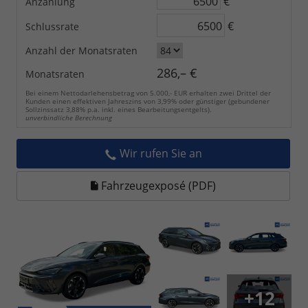
€
Anzahlung
€
Schlussrate
Anzahl der Monatsraten
286,– €
Monatsraten
Bei einem Nettodarlehensbetrag von 5.000,- EUR erhalten zwei Drittel der
Kunden einen effektiven Jahreszins von 3,99% oder günstiger (gebundener
Sollzinssatz 3,88% p.a. inkl. eines Bearbeitungsentgelts).
unverbindliche Berechnung
Wir rufen Sie an
Fahrzeugexposé (PDF)
+12