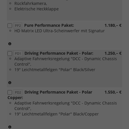
Rückfahrkamera,
Elektrische Heckklappe
Pure Performance Paket:
1.180,– €
PP2
HD Matrix LED Ultra-Scheinwerfer mit Signatur
(Nur
in
Driving Performance Paket - Polar:
1.250,– €
Verbindung
PD1
Adaptive Fahrwerksregelung "DCC - Dynamic Chassis
mit:
Control",
[PB1]
19" Leichtmetallfelgen "Polar" Black/Silver
Edge
Paket)
(Nur
in
Driving Performance Paket - Polar
1.550,– €
Verbindung
PD2
Copper:
mit:
Adaptive Fahrwerksregelung "DCC - Dynamic Chassis
[PB1]
Control",
Edge
19" Leichtmetallfelgen "Polar" Black/Copper
Paket,
nicht
verfügbar
(Nur