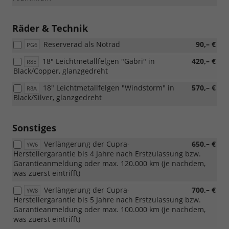
[PB1]
Edge
Räder & Technik
Paket)
Reserverad als Notrad
90,– €
PG6
18" Leichtmetallfelgen "Gabri" in
420,– €
R8E
Black/Copper, glanzgedreht
18" Leichtmetallfelgen "Windstorm" in
570,– €
R8A
Black/Silver, glanzgedreht
Sonstiges
Verlängerung der Cupra-
650,– €
YW6
Herstellergarantie bis 4 Jahre nach Erstzulassung bzw.
Garantieanmeldung oder max. 120.000 km (je nachdem,
was zuerst eintrifft)
Verlängerung der Cupra-
700,– €
YW8
Herstellergarantie bis 5 Jahre nach Erstzulassung bzw.
Garantieanmeldung oder max. 100.000 km (je nachdem,
was zuerst eintrifft)