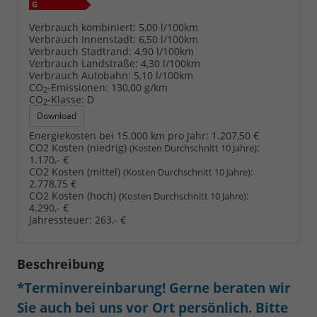
Verbrauch kombiniert:
5,00 l/100km
Verbrauch Innenstadt:
6,50 l/100km
Verbrauch Stadtrand:
4,90 l/100km
Verbrauch Landstraße:
4,30 l/100km
Verbrauch Autobahn:
5,10 l/100km
CO
-Emissionen:
130,00 g/km
2
CO
-Klasse:
D
2
Download
Energiekosten bei 15.000 km pro Jahr:
1.207,50 €
CO2 Kosten (niedrig)
:
(Kosten Durchschnitt 10 Jahre)
1.170,- €
CO2 Kosten (mittel)
:
(Kosten Durchschnitt 10 Jahre)
2.778,75 €
CO2 Kosten (hoch)
:
(Kosten Durchschnitt 10 Jahre)
4.290,- €
Jahressteuer:
263,- €
Beschreibung
*Terminvereinbarung! Gerne beraten wir
Sie auch bei uns vor Ort persönlich. Bitte