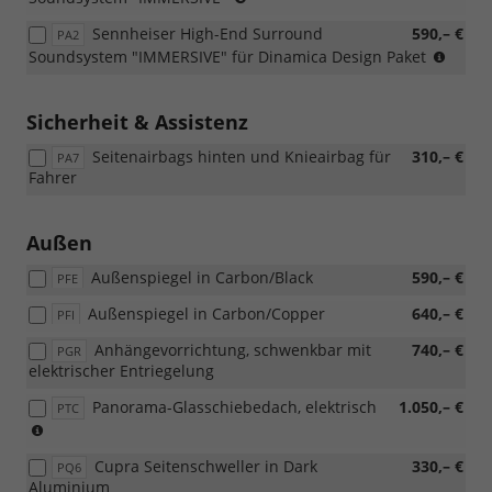
für
in
den
Sennheiser High-End Surround
590,– €
PA2
Verbindung
Diesel-
(Nur
Soundsystem "IMMERSIVE" für Dinamica Design Paket
mit:
Motor)
in
[PB1]
Verbi
Edge
mit:
Sicherheit & Assistenz
Paket
[PB1]
und
Seitenairbags hinten und Knieairbag für
310,– €
Edge
PA7
[PG6]
Fahrer
Paket
Reserverad
und
als
[PG6]
Notrad)
Außen
Reser
als
Außenspiegel in Carbon/Black
590,– €
PFE
Notra
Außenspiegel in Carbon/Copper
640,– €
PFI
Anhängevorrichtung, schwenkbar mit
740,– €
PGR
elektrischer Entriegelung
Panorama-Glasschiebedach, elektrisch
1.050,– €
PTC
(Nur
in
Cupra Seitenschweller in Dark
330,– €
Verbindung
PQ6
Aluminium
mit: