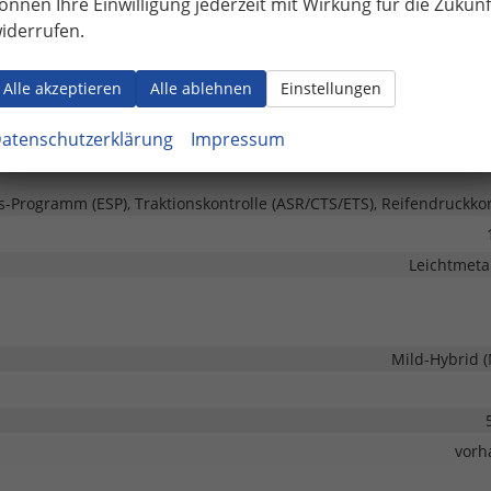
önnen Ihre Einwilligung jederzeit mit Wirkung für die Zukunf
Getönte Scheiben, Akustikverg
iderrufen.
Alle akzeptieren
Alle ablehnen
Einstellungen
Fronta
atenschutzerklärung
Impressum
Elektronische Park
ts-Programm (ESP), Traktionskontrolle (ASR/CTS/ETS), Reifendruckkon
Leichtmetal
Mild-Hybrid 
vorh