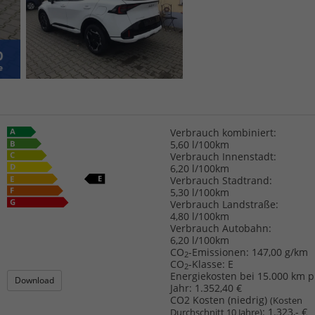
Verbrauch kombiniert:
5,60 l/100km
Verbrauch Innenstadt:
6,20 l/100km
Verbrauch Stadtrand:
5,30 l/100km
Verbrauch Landstraße:
4,80 l/100km
Verbrauch Autobahn:
6,20 l/100km
CO
-Emissionen:
147,00 g/km
2
CO
-Klasse:
E
2
Energiekosten bei 15.000 km p
Download
Jahr:
1.352,40 €
CO2 Kosten (niedrig)
(Kosten
:
1.323,- €
Durchschnitt 10 Jahre)