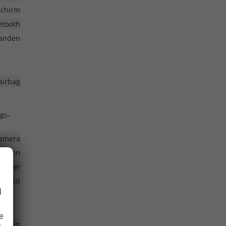
schirm
etooth
anden
airbag
,
gs-
kamera
anden
werfer
nenkit
d
e
anden