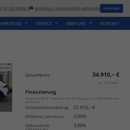
9 (0) 355 5808-0
autohaus-rumplasch@t-online.de
Anmelden
FAHRZEUGE
SERVICE
ÜBER UNS
KONTAKT
34.910,– €
Gesamtpreis
incl. 19% MwSt.
Finanzierung
Credit Plus Bank. Finanzieren Sie Ihr Fahrzeug mit 3,99% effektivem
Jahreszins
27.910,– €
Nettodarlehensbetrag
3,99%
Effektiver Jahreszins
3,88%
Gebundener
Sollzinssatz