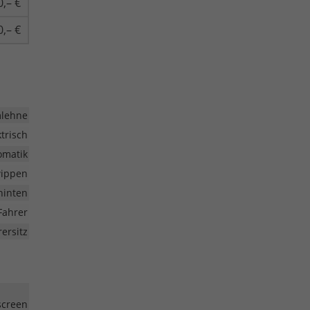
0,– €
0,– €
mlehne
ktrisch
omatik
wippen
 hinten
Fahrer
ersitz
screen