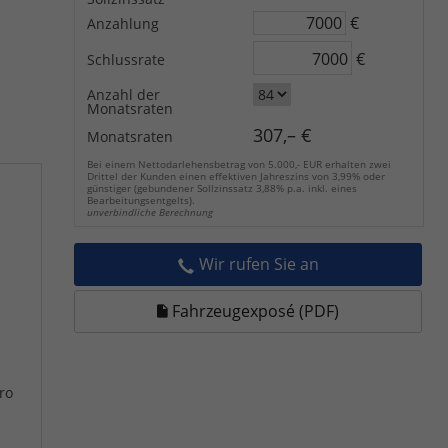
€
Anzahlung
€
Schlussrate
Anzahl der
Monatsraten
307,– €
Monatsraten
Bei einem Nettodarlehensbetrag von 5.000,- EUR erhalten zwei
Drittel der Kunden einen effektiven Jahreszins von 3,99% oder
günstiger (gebundener Sollzinssatz 3,88% p.a. inkl. eines
Bearbeitungsentgelts).
unverbindliche Berechnung
Wir rufen Sie an
Fahrzeugexposé (PDF)
ro