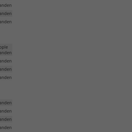
anden
anden
anden
pple
anden
anden
anden
anden
anden
anden
anden
anden