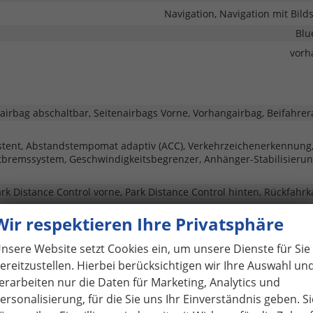
Navigation, Navigation mit Bild
Blu
vorh
rairbag abschaltbar, Seitenairbags Vorne, Vorhangairbag, Beifahrer
stent, Abstandstempomat adaptiv (ACC), Verkehrzeichenerkennung
bremssystem, Geschwindigkeitsbegrenzer, Anhänger-Stabilisierun
rk Distance Control vorne, Park Distance Control hinten, Rückfahr
vorh
Wir respektieren Ihre Privatsphäre
Scheinwerfer, Fernlichtassistent, LED-Tagfahrlicht, Voll-LED Schein
nsere Website setzt Cookies ein, um unsere Dienste für Sie
Reserverad, Pan
ereitzustellen. Hierbei berücksichtigen wir Ihre Auswahl un
erarbeiten nur die Daten für Marketing, Analytics und
ersonalisierung, für die Sie uns Ihr Einverständnis geben. Si
vorh