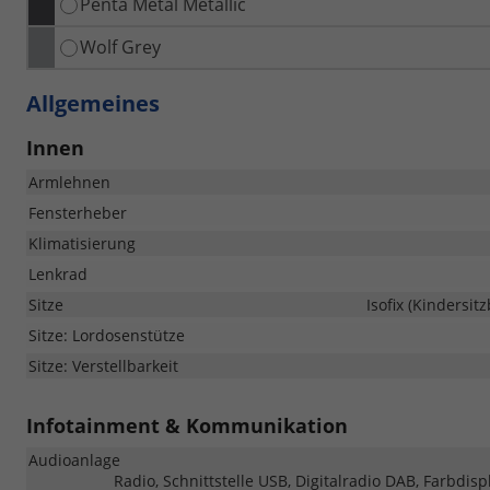
Penta Metal Metallic
Wolf Grey
Allgemeines
Innen
Armlehnen
Fensterheber
Klimatisierung
Lenkrad
Sitze
Isofix (Kindersit
Sitze: Lordosenstütze
Sitze: Verstellbarkeit
Infotainment & Kommunikation
Audioanlage
Radio, Schnittstelle USB, Digitalradio DAB, Farbdis