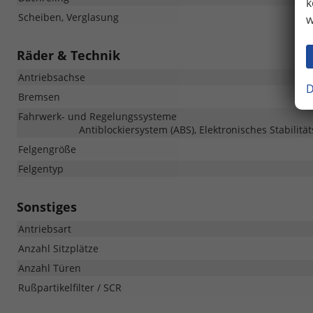
k
Scheiben, Verglasung
w
Räder & Technik
Antriebsachse
D
Bremsen
Fahrwerk- und Regelungssysteme
Antiblockiersystem (ABS), Elektronisches Stabilitä
Felgengröße
Felgentyp
Sonstiges
Antriebsart
Anzahl Sitzplätze
Anzahl Türen
Rußpartikelfilter / SCR