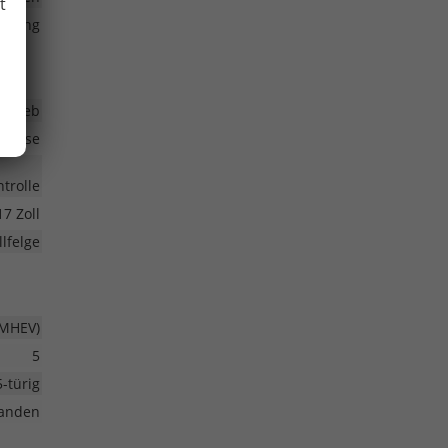
t
lasung
ntrieb
bremse
trolle
17 Zoll
lfelge
(MHEV)
5
5-türig
anden