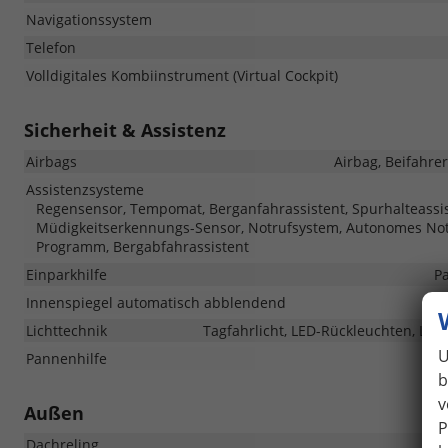
Navigationssystem
Telefon
Volldigitales Kombiinstrument (Virtual Cockpit)
Sicherheit & Assistenz
Airbags
Airbag, Beifahre
Assistenzsysteme
Regensensor, Tempomat, Berganfahrassistent, Spurhalteassi
Müdigkeitserkennungs-Sensor, Notrufsystem, Autonomes Not
Programm, Bergabfahrassistent
Einparkhilfe
Pa
Innenspiegel automatisch abblendend
Lichttechnik
Tagfahrlicht, LED-Rückleuchten, LED-
U
Pannenhilfe
b
v
Außen
P
Dachreling