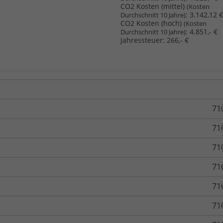
CO2 Kosten (mittel)
(Kosten
:
3.142,12 €
Durchschnitt 10 Jahre)
CO2 Kosten (hoch)
(Kosten
:
4.851,- €
Durchschnitt 10 Jahre)
Jahressteuer:
266,- €
71
71
71
71
71
71