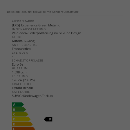
Beispielbilder, ggf. teilweise mit Sonderausstattung
AUSSENFARBE
EXG
Experience Green Metallic
INNENAUSSTATTUNG
Wildleder-/Lederpolsterung im GT-Line Design
GETRIEBE
Autom. 6-Gang
ANTRIEBSACHSE
Frontantrieb
ZYLINDER
4
SCHADSTOFFKLASSE
Euro 6e
HUBRAUM
1.598 ccm
LEISTUNG
176 kW (239 PS)
KRAFTSTOFF
Hybrid Benzin
KATEGORIE
SUV/Geländewagen/Pickup