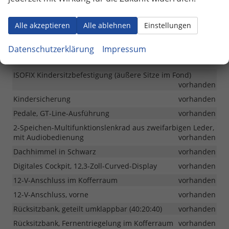
Polsterung
Teilleder
Alle akzeptieren
Alle ablehnen
Einstellungen
Serienausstattungen
Datenschutzerklärung
Impressum
Innen
ISOFIX Kindersitzbefestigung (äußere Sitze im Fond)
vorhanden
Kindersicherung
vorhanden
Pedale, GT-Line-Ausführung
vorhanden
2-Speichen-Multifunktionslenkrad aus zweifarbigen Leder,
mit Audiobedienung
vorhanden
Dachhimmel in Schwarz
vorhanden
Digitales Cockpit, 12,3-Zoll-Curved-Display
vorhanden
12-V-Anschluss im Kofferraum
vorhanden
12-V-Anschluss, vorne
vorhanden
Rücksitzbank, geteilt umklappbar (40:20:40)
vorhanden
Rücksitzbank, Fernentriegelung im Kofferraum
vorhanden