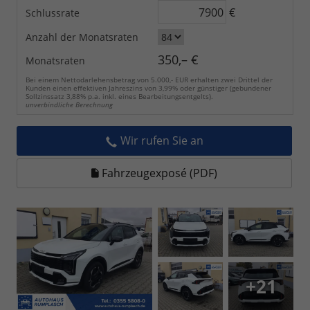
€
Schlussrate
Anzahl der Monatsraten
350,– €
Monatsraten
Bei einem Nettodarlehensbetrag von 5.000,- EUR erhalten zwei Drittel der
Kunden einen effektiven Jahreszins von 3,99% oder günstiger (gebundener
Sollzinssatz 3,88% p.a. inkl. eines Bearbeitungsentgelts).
unverbindliche Berechnung
Wir rufen Sie an
Fahrzeugexposé (PDF)
+21