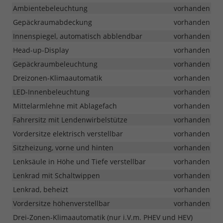
Ambientebeleuchtung
vorhanden
Gepäckraumabdeckung
vorhanden
Innenspiegel, automatisch abblendbar
vorhanden
Head-up-Display
vorhanden
Gepäckraumbeleuchtung
vorhanden
Dreizonen-Klimaautomatik
vorhanden
LED-Innenbeleuchtung
vorhanden
Mittelarmlehne mit Ablagefach
vorhanden
Fahrersitz mit Lendenwirbelstütze
vorhanden
Vordersitze elektrisch verstellbar
vorhanden
Sitzheizung, vorne und hinten
vorhanden
Lenksäule in Höhe und Tiefe verstellbar
vorhanden
Lenkrad mit Schaltwippen
vorhanden
Lenkrad, beheizt
vorhanden
Vordersitze höhenverstellbar
vorhanden
Drei-Zonen-Klimaautomatik (nur i.V.m. PHEV und HEV)