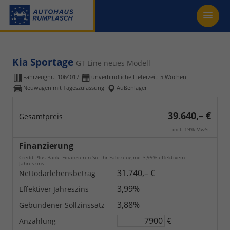
Kia Sportage
GT Line neues Modell
Fahrzeugnr.:
1064017
unverbindliche Lieferzeit:
5 Wochen
Neuwagen mit Tageszulassung
Außenlager
39.640,– €
Gesamtpreis
incl. 19% MwSt.
Finanzierung
Credit Plus Bank. Finanzieren Sie Ihr Fahrzeug mit 3,99% effektivem
Jahreszins
31.740,– €
Nettodarlehensbetrag
3,99%
Effektiver Jahreszins
3,88%
Gebundener Sollzinssatz
€
Anzahlung