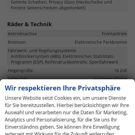
Getönte Scheiben, Privacy Glass (Heckscheibe und
hintere Seitenscheiben abgedunkelt)
Räder & Technik
Antriebsachse
Frontantrieb
Bremsen
Elektronische Parkbremse
Fahrwerk- und Regelungssysteme
Antiblockiersystem (ABS), Elektronisches Stabilitäts-
Programm (ESP), Reifendruckkontrolle, Sportfahrwerk
Felgengröße
18 Zoll
Felgentyp
Leichtmetallfelge
Wir respektieren Ihre Privatsphäre
Sonstiges
Unsere Website setzt Cookies ein, um unsere Dienste
für Sie bereitzustellen. Hierbei berücksichtigen wir Ihre
Antriebsart
Voll-Hybrid (HEV)
Auswahl und verarbeiten nur die Daten für Marketing,
Anzahl Sitzplätze
5
Analytics und Personalisierung, für die Sie uns Ihr
Anzahl Türen
5-türig
Einverständnis geben. Sie können Ihre Einwilligung
Lackierung
Metallic
jederzeit mit Wirkung für die Zukunft widerrufen.