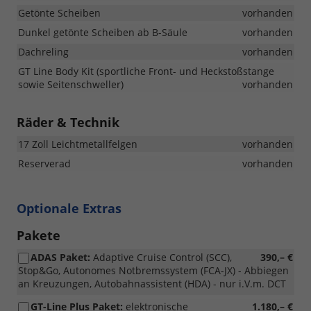
Getönte Scheiben
vorhanden
Dunkel getönte Scheiben ab B-Säule
vorhanden
Dachreling
vorhanden
GT Line Body Kit (sportliche Front- und Heckstoßstange
sowie Seitenschweller)
vorhanden
Räder & Technik
17 Zoll Leichtmetallfelgen
vorhanden
Reserverad
vorhanden
Optionale Extras
Pakete
ADAS Paket:
Adaptive Cruise Control (SCC),
390,– €
Stop&Go, Autonomes Notbremssystem (FCA-JX) - Abbiegen
an Kreuzungen, Autobahnassistent (HDA) - nur i.V.m. DCT
GT-Line Plus Paket:
elektronische
1.180,– €