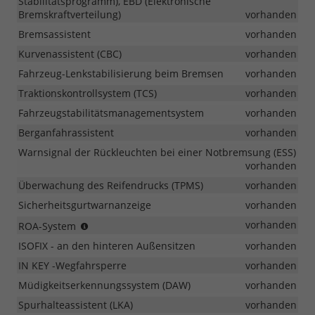
Stabilitätsprogramm), EBD (Elektronische
Bremskraftverteilung)
vorhanden
Bremsassistent
vorhanden
Kurvenassistent (CBC)
vorhanden
Fahrzeug-Lenkstabilisierung beim Bremsen
vorhanden
Traktionskontrollsystem (TCS)
vorhanden
Fahrzeugstabilitätsmanagementsystem
vorhanden
Berganfahrassistent
vorhanden
Warnsignal der Rückleuchten bei einer Notbremsung (ESS)
vorhanden
Überwachung des Reifendrucks (TPMS)
vorhanden
Sicherheitsgurtwarnanzeige
vorhanden
Warnung
vorhanden
ROA-System
vor
ISOFIX - an den hinteren Außensitzen
vorhanden
Personen
im
IN KEY -Wegfahrsperre
vorhanden
hinteren
Müdigkeitserkennungssystem (DAW)
vorhanden
Bereichen
Spurhalteassistent (LKA)
vorhanden