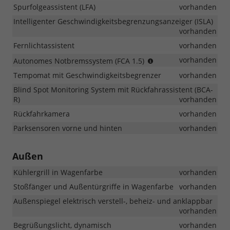
Spurfolgeassistent (LFA)
vorhanden
Intelligenter Geschwindigkeitsbegrenzungsanzeiger (ISLA)
vorhanden
Fernlichtassistent
vorhanden
Erkennung
vorhanden
Autonomes Notbremssystem (FCA 1.5)
von
Tempomat mit Geschwindigkeitsbegrenzer
vorhanden
Fahrzeugen,
Fußgängern,
Blind Spot Monitoring System mit Rückfahrassistent (BCA-
Radfahrern
R)
vorhanden
an
Rückfahrkamera
vorhanden
Kreuzungen
Parksensoren vorne und hinten
vorhanden
Außen
Kühlergrill in Wagenfarbe
vorhanden
Stoßfänger und Außentürgriffe in Wagenfarbe
vorhanden
Außenspiegel elektrisch verstell-, beheiz- und anklappbar
vorhanden
Begrüßungslicht, dynamisch
vorhanden