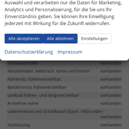
Auswahl und verarbeiten nur die Daten für Marketing,
Antriebsart
Verbrennungsmotor (ICE)
Analytics und Personalisierung, für die Sie uns Ihr
Anzahl Sitzplätze
5
Einverständnis geben. Sie können Ihre Einwilligung
jederzeit mit Wirkung für die Zukunft widerrufen.
Anzahl Türen
5-türig
Alle akzeptieren
Alle ablehnen
Einstellungen
Serienausstattungen
Datenschutzerklärung
Impressum
Innen
Klimaautomatik
vorhanden
Fensterheber, elektrisch, vorne und hinten
vorhanden
Fahrersitz höhenverstellbar
vorhanden
Beifahrersitz höhenverstellbar
vorhanden
Lenkrad höhen- und längsverstellbar
vorhanden
Armlehne vorne
vorhanden
Lederlenkrad und Schaltknauf (Sport / BIO-Leder)
vorhanden
Sitzheizung
vorhanden