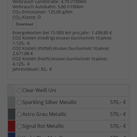
Verbrauch Landstraße:
4,70 l/100km
Verbrauch Autobahn:
5,80 l/100km
CO
-Emissionen:
125,00 g/km
2
CO
-Klasse:
D
2
Download
Energiekosten bei 15.000 km pro Jahr:
1.438,80 €
CO2 Kosten (niedrig)
:
(Kosten Durchschnitt 10 Jahre)
1.125,- €
CO2 Kosten (mittel)
:
(Kosten Durchschnitt 10 Jahre)
2.671,88 €
CO2 Kosten (hoch)
:
(Kosten Durchschnitt 10 Jahre)
4.125,- €
Jahressteuer:
82,- €
Clear Weiß Uni
Sparkling Silber Metallic
570,– €
Astro Grau Metallic
570,– €
Signal Rot Metallic
570,– €