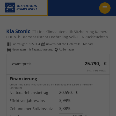
Kia Stonic
GT Line Klimaautomatik Sitzheizung Kamera
PDC v+h Bremsassistent Dachreling Voll-LED-Rückleuchten
Fahrzeugnr.:
1059304
unverbindliche Lieferzeit:
5 Monate
Neuwagen mit Tageszulassung
Außenlager
25.790,– €
Gesamtpreis
incl. 19% MwSt.
Finanzierung
Credit Plus Bank. Finanzieren Sie Ihr Fahrzeug mit 3,99% effektivem
Jahreszins
20.590,– €
Nettodarlehensbetrag
3,99%
Effektiver Jahreszins
3,88%
Gebundener Sollzinssatz