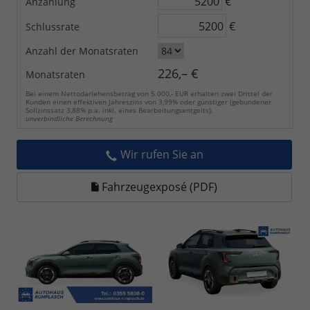
€
Anzahlung
€
Schlussrate
Anzahl der Monatsraten
226,– €
Monatsraten
Bei einem Nettodarlehensbetrag von 5.000,- EUR erhalten zwei Drittel der
Kunden einen effektiven Jahreszins von 3,99% oder günstiger (gebundener
Sollzinssatz 3,88% p.a. inkl. eines Bearbeitungsentgelts).
unverbindliche Berechnung
Wir rufen Sie an
Fahrzeugexposé (PDF)