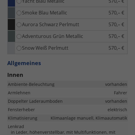
Yacht Blau Metallic
570,– €
Smoke Blau Metallic
570,– €
Aurora Schwarz Perlmutt
570,– €
Adventurous Grün Metallic
570,– €
Snow Weiß Perlmutt
570,– €
Allgemeines
Innen
Ambiente-Beleuchtung
vorhanden
Armlehnen
Fahrer
Doppelter Laderaumboden
vorhanden
Fensterheber
elektrisch
Klimatisierung
Klimaanlage manuell, Klimaautomatik
Lenkrad
in Leder, höhenverstellbar, mit Multifunktionen, mit