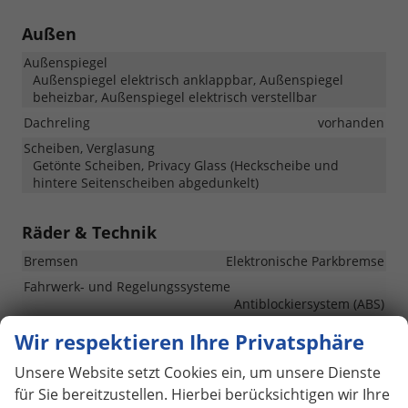
Außen
Außenspiegel
Außenspiegel elektrisch anklappbar, Außenspiegel
beheizbar, Außenspiegel elektrisch verstellbar
Dachreling
vorhanden
Scheiben, Verglasung
Getönte Scheiben, Privacy Glass (Heckscheibe und
hintere Seitenscheiben abgedunkelt)
Räder & Technik
Bremsen
Elektronische Parkbremse
Fahrwerk- und Regelungssysteme
Antiblockiersystem (ABS)
Felgengröße
17 Zoll
Wir respektieren Ihre Privatsphäre
Felgentyp
Leichtmetallfelge
Unsere Website setzt Cookies ein, um unsere Dienste
für Sie bereitzustellen. Hierbei berücksichtigen wir Ihre
Sonstiges