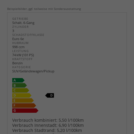
Beispielbilder, ggf. teilweise mit Sonderausstattung
GETRIEBE
Schalt. 6-Gang
ZYLINDER
3
SCHADSTOFFKLASSE
Euro 6e
HUBRAUM
998 ccm
LEISTUNG
74 kW (101 PS)
KRAFTSTOFF
Benzin
KATEGORIE
SUV/Geländewagen/Pickup
Verbrauch kombiniert:
5,50 l/100km
Verbrauch Innenstadt:
6,90 l/100km
Verbrauch Stadtrand:
5,20 l/100km