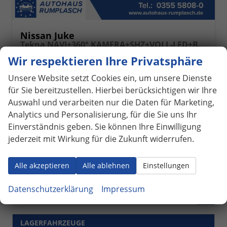
Nissan Juke
Tekna NAVI+360° KAMERA+SHZ+VOLL-LED+BOSE+PDC
unverbindliche Lieferzeit: SOFORT
Neuwagen mit Tageszulassung
Wir respektieren Ihre Privatsphäre
Fahrzeugnr.
1068176
Getriebe
Doppelkupplungsgetriebe (DSG)
Unsere Website setzt Cookies ein, um unsere Dienste
Kraftstoff
Benzin
Außenfarbe
2-Farblackierung: Karosseriefarbe: Sunset Red Metallic / Dach in Kontrastfarbe in Black Metallic
für Sie bereitzustellen. Hierbei berücksichtigen wir Ihre
Leistung
84 kW (114 PS)
Kilometerstand
10 km
Auswahl und verarbeiten nur die Daten für Marketing,
15.12.2025
Analytics und Personalisierung, für die Sie uns Ihr
Einverständnis geben. Sie können Ihre Einwilligung
24.280,– €
Details
jederzeit mit Wirkung für die Zukunft widerrufen.
incl. 19% MwSt.
Verbrauch kombiniert:
6,00 l/100km
CO
-Klasse:
E
Alle akzeptieren
Alle ablehnen
Einstellungen
2
CO
-Emissionen:
136,00 g/km
2
Datenschutzerklärung
Impressum
Fahrzeugnr.
LAGERFAHRZEUGE