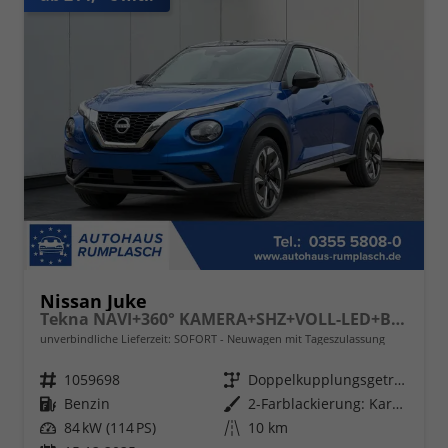
Nissan Juke
Tekna NAVI+360° KAMERA+SHZ+VOLL-LED+BOSE+PDC
unverbindliche Lieferzeit: SOFORT
Neuwagen mit Tageszulassung
Fahrzeugnr.
1059698
Getriebe
Doppelkupplungsgetriebe (DSG)
Kraftstoff
Benzin
Außenfarbe
2-Farblackierung: Karosseriefarbe: Magnetic Blue Metallic / Dach in Kontrastfarbe in Black Metallic
Leistung
84 kW (114 PS)
Kilometerstand
10 km