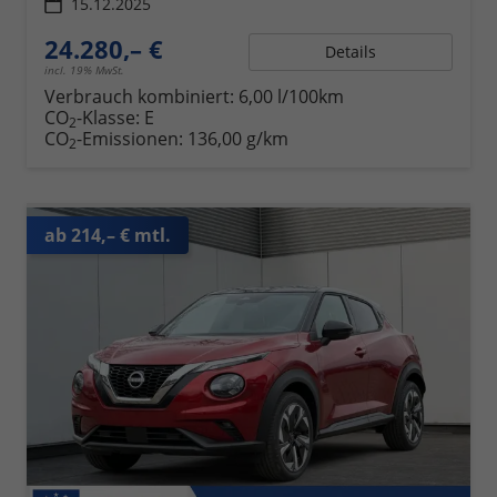
15.12.2025
24.280,– €
Details
incl. 19% MwSt.
Verbrauch kombiniert:
6,00 l/100km
CO
-Klasse:
E
2
CO
-Emissionen:
136,00 g/km
2
ab 214,– € mtl.