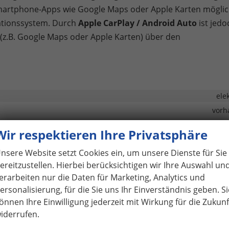
rtphone-Apps wie Google Maps oder Apple Karten möglic
gationssystem. Durch
Apple CarPlay / Android Auto
ist jedo
z.B. Google Maps oder Apple Karten) über den
ele
vorh
Klimaautomatik, 2-Zonen-Klimaaut
Wir respektieren Ihre Privatsphäre
vorh
nsere Website setzt Cookies ein, um unsere Dienste für Sie
in Leder, höhenverstellbar, mit Multifunktionen, mit Lenkradh
ereitzustellen. Hierbei berücksichtigen wir Ihre Auswahl un
zbefestigung), Rücksitzbank hinten geteilt, Sitzheizung, Isofix Beifah
erarbeiten nur die Daten für Marketing, Analytics und
Höhenverstellbarer Fahr
ersonalisierung, für die Sie uns Ihr Einverständnis geben. Si
önnen Ihre Einwilligung jederzeit mit Wirkung für die Zukunf
iderrufen.