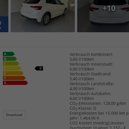
+10
Verbrauch kombiniert:
5,60 l/100km
Verbrauch Innenstadt:
6,90 l/100km
Verbrauch Stadtrand:
5,40 l/100km
Verbrauch Landstraße:
4,90 l/100km
Verbrauch Autobahn:
6,00 l/100km
CO
-Emissionen:
128,00 g/km
2
CO
-Klasse:
D
2
Energiekosten bei 15.000 km p
Download
Jahr:
1.464,96 €
CO2 Kosten (niedrig)
(Kosten
:
1.152,- €
Durchschnitt 10 Jahre)