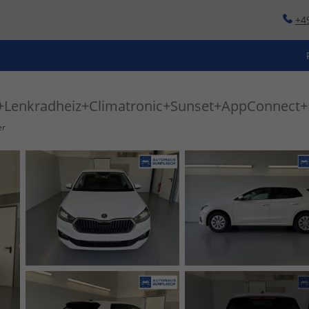
+4
iz+Lenkradheiz+Climatronic+Sunset+AppConnect
er