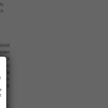
h)
ch
ktrisch
anden
omatik
anden
eizung
d
rersitz
ersitz
e
t