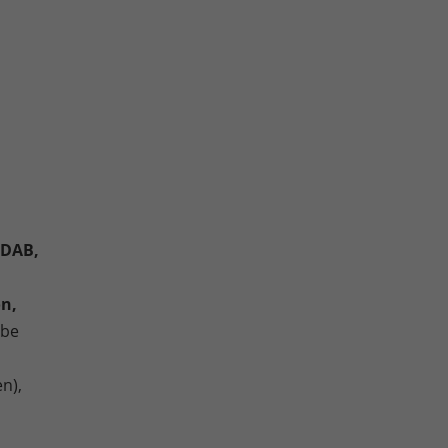
 DAB,
on,
ibe
n),