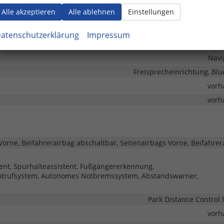
 Digitalradio DAB, Farbdisplay, Android Auto, Apple CarPlay,
Alle akzeptieren
Alle ablehnen
Einstellungen
vorh
atenschutzerklärung
Impressum
vorh
Navi
Freisprecheinrichtung, Blu
vorh
vorh
Vorne, Beifahrerairbag abschaltbar, Seitenairbags Vorne, Beifahrer
tent, Spurhalteassistent, Fußgängererkennung,
otrufsystem, Autonomes Notbremssystem, Abstandswarner,
Park Distance Control 
vorh