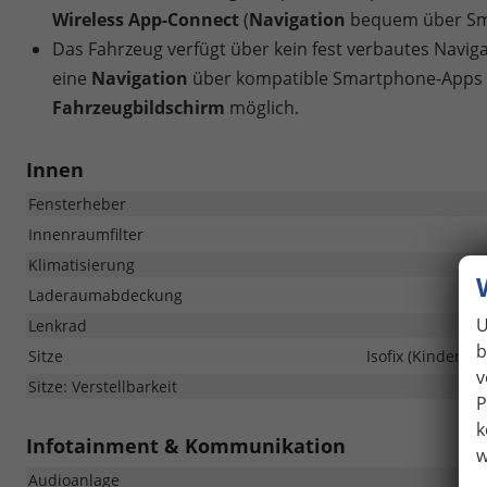
Wireless App-Connect
(
Navigation
bequem über Sma
Das Fahrzeug verfügt über kein fest verbautes Navi
eine
Navigation
über kompatible Smartphone-Apps (
Fahrzeugbildschirm
möglich.
Innen
Fensterheber
Innenraumfilter
Klimatisierung
Laderaumabdeckung
U
Lenkrad
b
Sitze
Isofix (Kindersit
v
Sitze: Verstellbarkeit
P
k
Infotainment & Kommunikation
w
Audioanlage