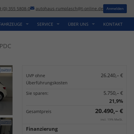
9 (0) 355 5808-0
autohaus-rumplasch@t-online.de
Anmelden
FAHRZEUGE
SERVICE
ÜBER UNS
KONTAKT
+PDC
26.240,– €
UVP ohne
Überführungskosten
5.750,– €
Sie sparen:
21,9%
20.490,– €
Gesamtpreis
incl. 19% MwSt.
Finanzierung