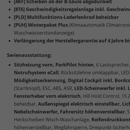
[4KF] Scheiben ab der B-Säule abgedunkelt
[8T6] Geschwindigkeitsregelanlage inkl. Geschwi
[PLD] Multifunktions-Lederlenkrad beheizbar
[PUH] Winterpaket Plus
(Klimaautomatik Climatroni
Waschwasserstandanzeige)
Verlängerung der Herstellergarantie auf 4 Jahre bi
Serienausstattung:
Sitzheizung vorn, ParkPilot hinten
, 6 Lautsprecher
Notrufsystem eCall
, Rücksitzlehne umklappbar, LED
Müdigkeitserkennung, Digital Cockpit inkl. Bord
(Startknopf), ESC, ABS, ASR,
LED-Scheinwerfer inkl. L
Fensterheber vorn elektrisch
, Hill Hold Control, 15 
beheizbar,
Außenspiegel elektrisch einstellbar, Li
Nebelscheinwerfer, Fahrersitz höhenverstellbar
, 
Heckscheiben Wisch-Waschanlage,
Reifendruckkont
höhenverstellbar, Wegfahrsperre, Dreipunkt-Sicherh