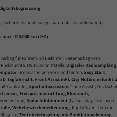
ndigkeitsbegrenzung
c, Sicherheitsinnenspiegel automatisch abblendend,
s max. 120.000 km (2+2)
, Airbag für Fahrer und Beifahrer, Seitenairbag vorn,
-Rückleuchte, USB-C Schnittstelle,
Digitaler Radioempfang
computer
, Bremsscheiben vorn und hinten,
Easy Start
ED-Tagfahrlicht, Front Assist inkl. City-Notbremsfunkti
Zoll Stahlräder,
Spurhalteassistent
"Lane Assist", Hecksche
chtsensor, Freisprecheinrichtung Bluetooth,
Servolenkung,
Radio Infotainment
(Farbdisplay, Touchscree
rolle, Verkehrszeichenerkennung
, Kopfstützen, Lenkrad
eitsgurte,
Zentralverriegelung mit Funkfernbedienung
,