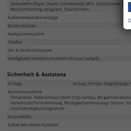
Radio/MP3-Player, Radio, Schnittstelle MP3, Schnittstelle USB,
Musikstreaming integriert, Touchscreen
Außentemperaturanzeige
D
Bordcomputer
Navigationssystem
Telefon
Uhr & Drehzahlmesser
Volldigitales Kombiinstrument (Virtual Cockpit)
Sicherheit & Assistenz
Airbags
Airbag, Fenster-/Kopfairbags 
Assistenzsysteme
Tempomat, Notbremsassistent (City-Safety), Berganfahrassis
Verkehrzeichenerkennung, Müdigkeitserkennungs-Sensor, N
Geschwindigkeitsbegrenzer
Einparkhilfe
Follow-Me-Home-Funktion