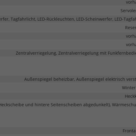
vorh
Servol
rfer, Tagfahrlicht, LED-Rückleuchten, LED-Scheinwerfer, LED-Tagfah
Rese
vorh
vorh
Zentralverriegelung, Zentralverriegelung mit Funkfernbed
Außenspiegel beheizbar, Außenspiegel elektrisch verst
Winter
Heck
 (Heckscheibe und hintere Seitenscheiben abgedunkelt), Wärmeschu
Fronta