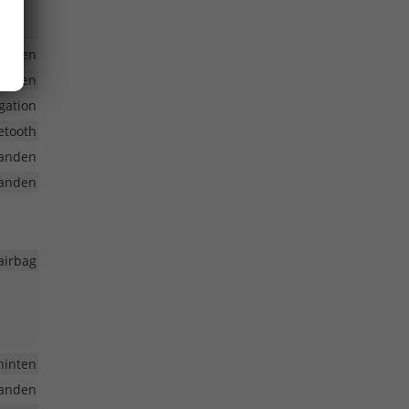
anden
anden
gation
etooth
anden
anden
airbag
hinten
anden