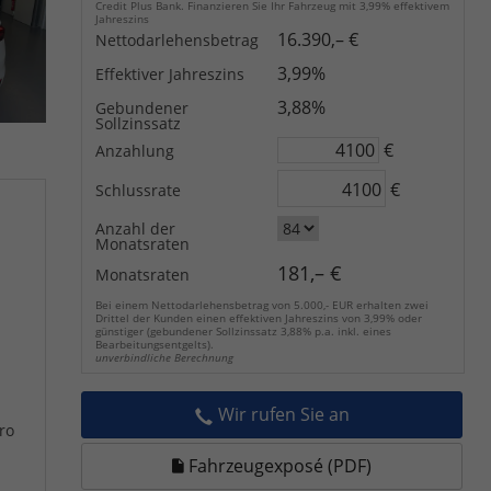
Credit Plus Bank. Finanzieren Sie Ihr Fahrzeug mit 3,99% effektivem
Jahreszins
16.390,– €
Nettodarlehensbetrag
3,99%
Effektiver Jahreszins
3,88%
Gebundener
Sollzinssatz
€
Anzahlung
€
Schlussrate
Anzahl der
Monatsraten
181,– €
Monatsraten
Bei einem Nettodarlehensbetrag von 5.000,- EUR erhalten zwei
Drittel der Kunden einen effektiven Jahreszins von 3,99% oder
günstiger (gebundener Sollzinssatz 3,88% p.a. inkl. eines
Bearbeitungsentgelts).
unverbindliche Berechnung
Wir rufen Sie an
ro
Fahrzeugexposé (PDF)