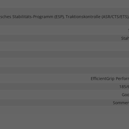
isches Stabilitäts-Programm (ESP), Traktionskontrolle (ASR/CTS/ETS)
Stah
EfficientGrip Perfo
185/
Goo
Sommerr