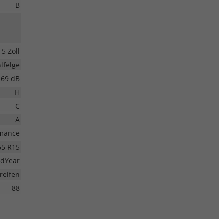
B
,
15 Zoll
lfelge
69 dB
H
C
A
rmance
65 R15
dYear
eifen
88