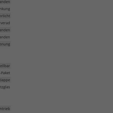
anden
enkung
rlicht
rverad
anden
anden
ienung
ellbar
-Paket
klappe
tzglas
ntrieb