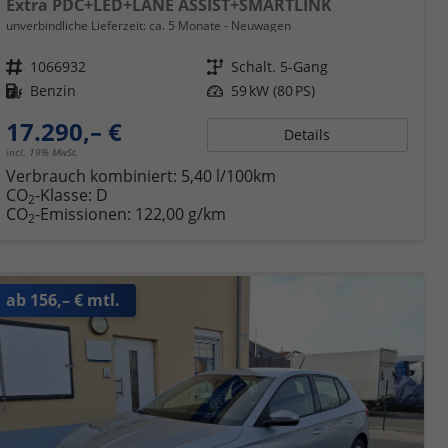
Extra PDC+LED+LANE ASSIST+SMARTLINK
unverbindliche Lieferzeit: ca. 5 Monate
Neuwagen
Fahrzeugnr.
1066932
Getriebe
Schalt. 5-Gang
Kraftstoff
Benzin
Leistung
59 kW (80 PS)
17.290,– €
Details
incl. 19% MwSt.
Verbrauch kombiniert:
5,40 l/100km
CO
-Klasse:
D
2
CO
-Emissionen:
122,00 g/km
2
ab 156,– € mtl.