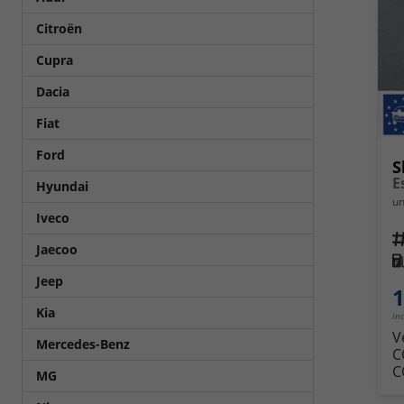
Citroën
Cupra
Dacia
Fiat
Ford
S
E
Hyundai
un
Iveco
Fahrz
Jaecoo
Kra
Jeep
1
Kia
in
V
Mercedes-Benz
C
C
MG