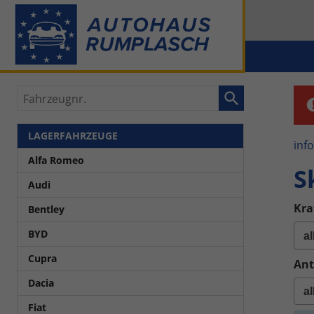
Fahrzeugnr.
LAGERFAHRZEUGE
inf
Alfa Romeo
S
Audi
Kra
Bentley
BYD
Cupra
Ant
Dacia
Fiat