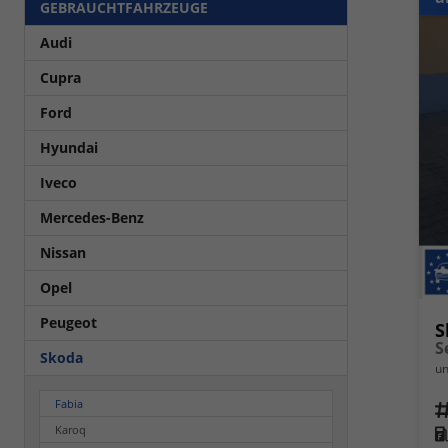
GEBRAUCHTFAHRZEUGE
Audi
Cupra
Ford
Hyundai
Iveco
Mercedes-Benz
Nissan
Opel
Peugeot
S
S
Skoda
un
Fabia
Fahrz
Karoq
Kra