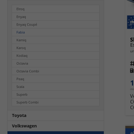
Elroq
Enyaq
Enyaq Coupé
Fabia
S
Kamiq
E
Karoq
un
Kodiaq
Fahrz
Octavia
Kra
Octavia Combi
Peaq
1
Scala
in
Superb
V
C
Superb Combi
C
Toyota
Volkswagen
a