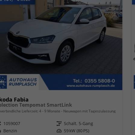
koda Fabia
election Tempomat SmartLink
verbindliche Lieferzeit: 4 - 9 Monate
Neuwagen mit Tageszulassung
eugnr.
1059007
Getriebe
Schalt. 5-Gang
ftstoff
Benzin
Leistung
59 kW (80 PS)