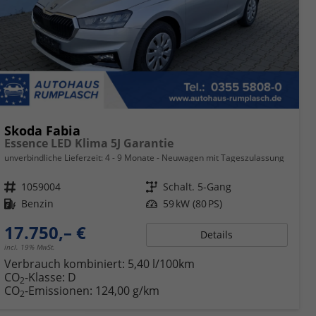
Skoda Fabia
Essence LED Klima 5J Garantie
unverbindliche Lieferzeit: 4 - 9 Monate
Neuwagen mit Tageszulassung
Fahrzeugnr.
1059004
Getriebe
Schalt. 5-Gang
Kraftstoff
Benzin
Leistung
59 kW (80 PS)
17.750,– €
Details
incl. 19% MwSt.
Verbrauch kombiniert:
5,40 l/100km
CO
-Klasse:
D
2
CO
-Emissionen:
124,00 g/km
2