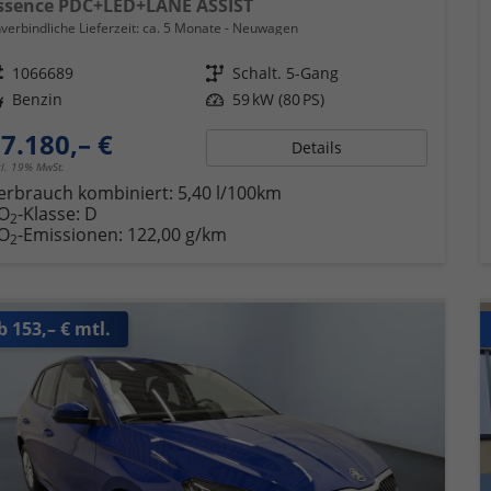
ssence PDC+LED+LANE ASSIST
verbindliche Lieferzeit: ca. 5 Monate
Neuwagen
eugnr.
1066689
Getriebe
Schalt. 5-Gang
ftstoff
Benzin
Leistung
59 kW (80 PS)
7.180,– €
Details
cl. 19% MwSt.
erbrauch kombiniert:
5,40 l/100km
O
-Klasse:
D
2
O
-Emissionen:
122,00 g/km
2
b 153,– € mtl.