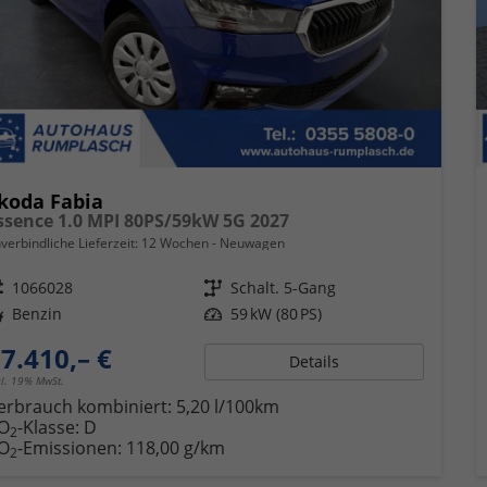
koda Fabia
ssence 1.0 MPI 80PS/59kW 5G 2027
verbindliche Lieferzeit:
12 Wochen
Neuwagen
eugnr.
1066028
Getriebe
Schalt. 5-Gang
ftstoff
Benzin
Leistung
59 kW (80 PS)
7.410,– €
Details
cl. 19% MwSt.
erbrauch kombiniert:
5,20 l/100km
O
-Klasse:
D
2
O
-Emissionen:
118,00 g/km
2