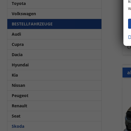
k
Toyota
Fahrz
w
Kra
Volkswagen
1
BESTELLFAHRZEUGE
in
Audi
V
D
C
Cupra
C
Dacia
Hyundai
a
Kia
Nissan
Peugeot
Renault
Seat
Skoda