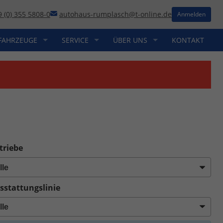
9 (0) 355 5808-0
autohaus-rumplasch@t-online.de
Anmelden
FAHRZEUGE
SERVICE
ÜBER UNS
KONTAKT
triebe
sstattungslinie