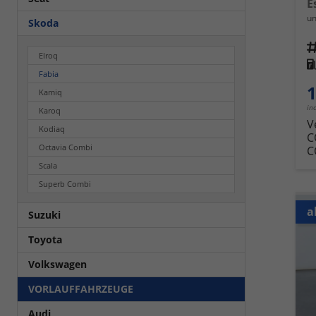
E
un
Skoda
Fahrz
Elroq
Kra
Fabia
1
Kamiq
in
Karoq
V
Kodiaq
C
Octavia Combi
C
Scala
Superb Combi
a
Suzuki
Toyota
Volkswagen
VORLAUFFAHRZEUGE
Audi