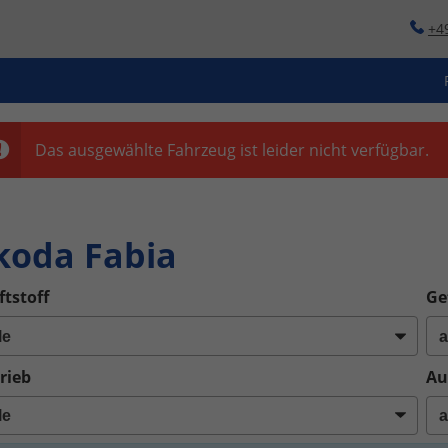
+4
Das ausgewählte Fahrzeug ist leider nicht verfügbar.
o
koda Fabia
ftstoff
Ge
rieb
Au