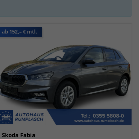
ab 152,– € mtl.
Skoda Fabia