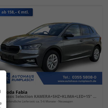
ab 158,– € mtl.
d
Skoda Fabia
Classic Selection KAMERA+SHZ+KLIMA+LED+15" LM+SMARTLINK
unverbindliche Lieferzeit: ca. 5-6 Monate
Neuwagen
e