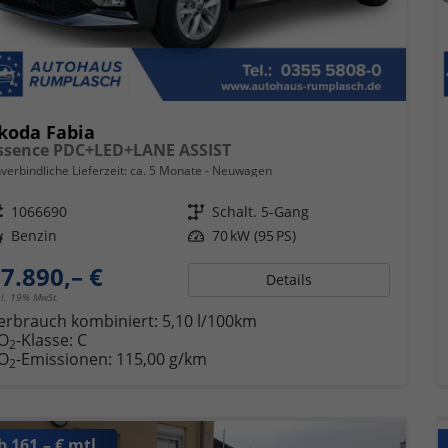
koda Fabia
ssence PDC+LED+LANE ASSIST
verbindliche Lieferzeit: ca. 5 Monate
Neuwagen
eugnr.
1066690
Getriebe
Schalt. 5-Gang
ftstoff
Benzin
Leistung
70 kW (95 PS)
7.890,– €
Details
cl. 19% MwSt.
erbrauch kombiniert:
5,10 l/100km
O
-Klasse:
C
2
O
-Emissionen:
115,00 g/km
2
b 161,– € mtl.