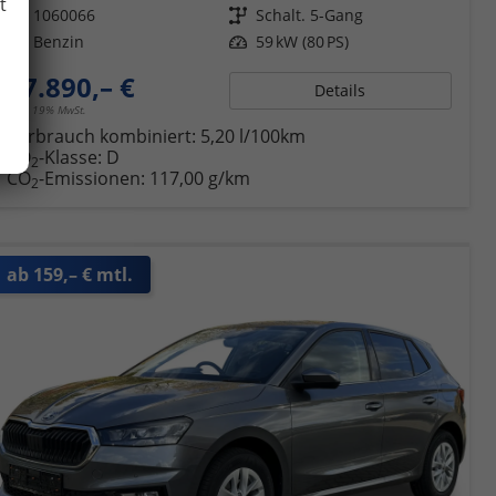
t
Fahrzeugnr.
1060066
Getriebe
Schalt. 5-Gang
Kraftstoff
Benzin
Leistung
59 kW (80 PS)
17.890,– €
Details
incl. 19% MwSt.
Verbrauch kombiniert:
5,20 l/100km
CO
-Klasse:
D
2
CO
-Emissionen:
117,00 g/km
2
ab 159,– € mtl.