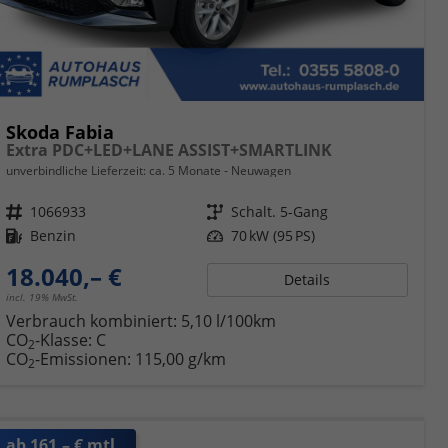
Skoda Fabia
Extra PDC+LED+LANE ASSIST+SMARTLINK
unverbindliche Lieferzeit: ca. 5 Monate
Neuwagen
Fahrzeugnr.
1066933
Getriebe
Schalt. 5-Gang
Kraftstoff
Benzin
Leistung
70 kW (95 PS)
18.040,– €
Details
incl. 19% MwSt.
Verbrauch kombiniert:
5,10 l/100km
CO
-Klasse:
C
2
CO
-Emissionen:
115,00 g/km
2
ab 161,– € mtl.