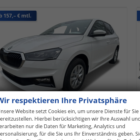
b 157,– € mtl.
Wir respektieren Ihre Privatsphäre
nsere Website setzt Cookies ein, um unsere Dienste für Sie
ereitzustellen. Hierbei berücksichtigen wir Ihre Auswahl un
koda Fabia
election PDC+LED+SMART LINK+LANE ASSIST
erarbeiten nur die Daten für Marketing, Analytics und
verbindliche Lieferzeit: ca. 5 Monate
Neuwagen
ersonalisierung, für die Sie uns Ihr Einverständnis geben. Si