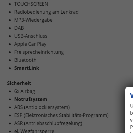
TOUCHSCREEN
Radiobedienung am Lenkrad
MP3-Wiedergabe
DAB
USB-Anschluss
Apple Car Play
Freisprecheinrichtung
Bluetooth
SmartLink
Sicherheit
6x Airbag
Notrufsystem
U
ABS (Antiblockiersystem)
b
ESP (Elektronisches Stabilitäts-Programm)
v
ASR (Antriebsschlupfregelung)
P
el. Wegfahrsperre