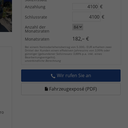
€
Anzahlung
€
Schlussrate
Anzahl der
Monatsraten
182,– €
Monatsraten
Bei einem Nettodarlehensbetrag von 5.000,- EUR erhalten zwei
Drittel der Kunden einen effektiven Jahreszins von 3,99% oder
günstiger (gebundener Sollzinssatz 3,88% p.a. inkl. eines
Bearbeitungsentgelts).
unverbindliche Berechnung
Wir rufen Sie an
Fahrzeugexposé (PDF)
ro