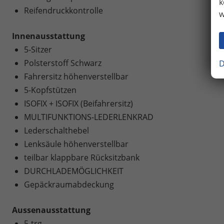
k
Reifendruckkontrolle
w
Innenausstattung
5-Sitzer
Polsterstoff Schwarz
D
Fahrersitz höhenverstellbar
5-Kopfstützen
ISOFIX + ISOFIX (Beifahrersitz)
MULTIFUNKTIONS-LEDERLENKRAD
Lederschalthebel
Lenksäule höhenverstellbar
teilbar klappbare Rücksitzbank
DURCHLADEMÖGLICHKEIT
Gepäckraumabdeckung
Aussenausstattung
5-trg.