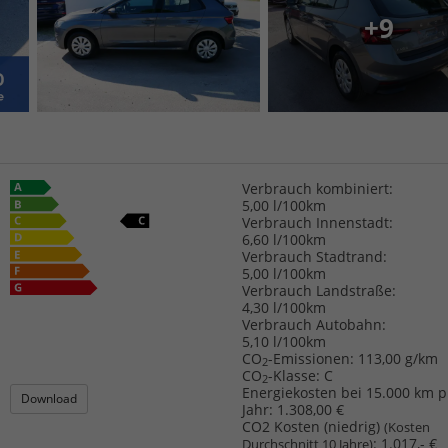
+9
Verbrauch kombiniert:
5,00 l/100km
Verbrauch Innenstadt:
6,60 l/100km
Verbrauch Stadtrand:
5,00 l/100km
Verbrauch Landstraße:
4,30 l/100km
Verbrauch Autobahn:
5,10 l/100km
CO
-Emissionen:
113,00 g/km
2
CO
-Klasse:
C
2
Energiekosten bei 15.000 km p
Download
Jahr:
1.308,00 €
CO2 Kosten (niedrig)
(Kosten
:
1.017,- €
Durchschnitt 10 Jahre)