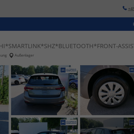
+4
DC-HI*SMARTLINK*SHZ*BLUETOOTH*FRONT-ASSIS
sung
Außenlager