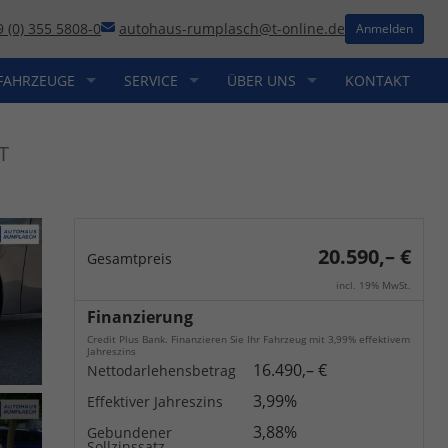
9 (0) 355 5808-0
autohaus-rumplasch@t-online.de
Anmelden
FAHRZEUGE
SERVICE
ÜBER UNS
KONTAKT
T
20.590,– €
Gesamtpreis
incl. 19% MwSt.
Finanzierung
Credit Plus Bank. Finanzieren Sie Ihr Fahrzeug mit 3,99% effektivem
Jahreszins
16.490,– €
Nettodarlehensbetrag
3,99%
Effektiver Jahreszins
3,88%
Gebundener
Sollzinssatz