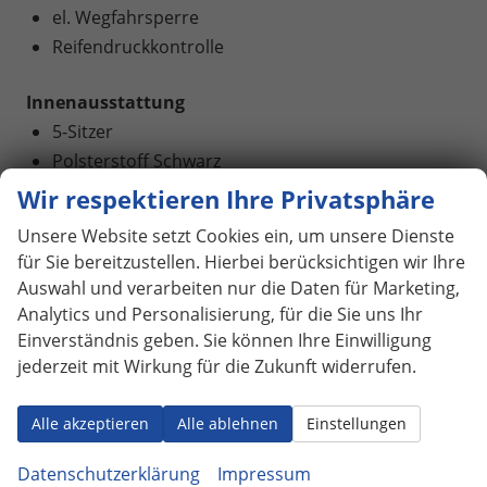
el. Wegfahrsperre
Reifendruckkontrolle
Innenausstattung
5-Sitzer
Polsterstoff Schwarz
Sitzeinstellung
Wir respektieren Ihre Privatsphäre
5-Kopfstützen
Unsere Website setzt Cookies ein, um unsere Dienste
ISOFIX + ISOFIX (Beifahrersitz)
für Sie bereitzustellen. Hierbei berücksichtigen wir Ihre
MULTIFUNKTIONS-LEDERLENKRAD
Auswahl und verarbeiten nur die Daten für Marketing,
Lederschalthebel
Analytics und Personalisierung, für die Sie uns Ihr
Lenksäule höhenverstellbar
Einverständnis geben. Sie können Ihre Einwilligung
jederzeit mit Wirkung für die Zukunft widerrufen.
teilbar klappbare Rücksitzbank
DURCHLADEMÖGLICHKEIT
Alle akzeptieren
Alle ablehnen
Einstellungen
Gepäckraumabdeckung
Datenschutzerklärung
Impressum
Aussenausstattung