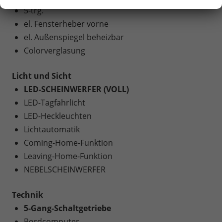
5-trg.
el. Fensterheber vorne
el. Außenspiegel beheizbar
Colorverglasung
Licht und Sicht
LED-SCHEINWERFER (VOLL)
LED-Tagfahrlicht
LED-Heckleuchten
Lichtautomatik
Coming-Home-Funktion
Leaving-Home-Funktion
NEBELSCHEINWERFER
Technik
5-Gang-Schaltgetriebe
Bordcomputer