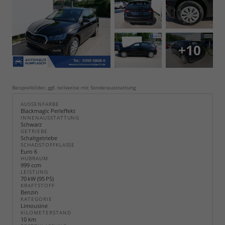
+10
Beispielbilder, ggf. teilweise mit Sonderausstattung
AUSSENFARBE
Blackmagic Perleffekt
INNENAUSSTATTUNG
Schwarz
GETRIEBE
Schaltgetriebe
SCHADSTOFFKLASSE
Euro 6
HUBRAUM
999 ccm
LEISTUNG
70 kW (95 PS)
KRAFTSTOFF
Benzin
KATEGORIE
Limousine
KILOMETERSTAND
10 km