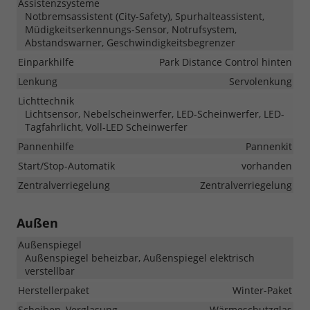
Assistenzsysteme
Notbremsassistent (City-Safety), Spurhalteassistent,
Müdigkeitserkennungs-Sensor, Notrufsystem,
Abstandswarner, Geschwindigkeitsbegrenzer
Einparkhilfe
Park Distance Control hinten
Lenkung
Servolenkung
Lichttechnik
Lichtsensor, Nebelscheinwerfer, LED-Scheinwerfer, LED-
Tagfahrlicht, Voll-LED Scheinwerfer
Pannenhilfe
Pannenkit
Start/Stop-Automatik
vorhanden
Zentralverriegelung
Zentralverriegelung
Außen
Außenspiegel
Außenspiegel beheizbar, Außenspiegel elektrisch
verstellbar
Herstellerpaket
Winter-Paket
Scheiben, Verglasung
Wärmeschutzglas