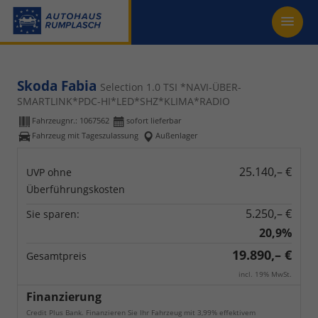
Skoda Fabia
Selection 1.0 TSI *NAVI-ÜBER-
SMARTLINK*PDC-HI*LED*SHZ*KLIMA*RADIO
Fahrzeugnr.:
1067562
sofort lieferbar
Fahrzeug mit Tageszulassung
Außenlager
25.140,– €
UVP ohne
Überführungskosten
5.250,– €
Sie sparen:
20,9%
19.890,– €
Gesamtpreis
incl. 19% MwSt.
Finanzierung
Credit Plus Bank. Finanzieren Sie Ihr Fahrzeug mit 3,99% effektivem