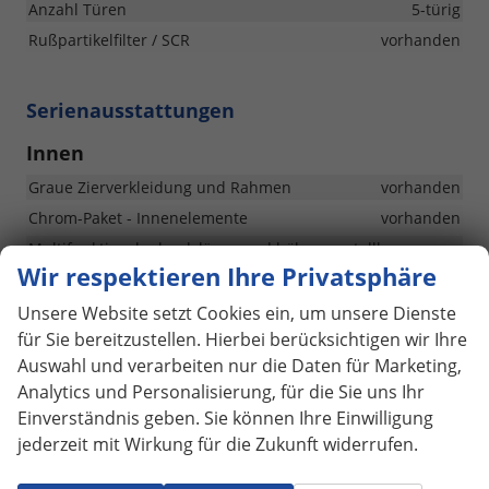
Anzahl Türen
5-türig
Rußpartikelfilter / SCR
vorhanden
Serienausstattungen
Innen
Graue Zierverkleidung und Rahmen
vorhanden
Chrom-Paket - Innenelemente
vorhanden
Multifunktionslenkrad, längs und höhenverstellbar
vorhanden
Wir respektieren Ihre Privatsphäre
Leder-Schaltknauf und -Handbremshebel (Griff)
Unsere Website setzt Cookies ein, um unsere Dienste
vorhanden
für Sie bereitzustellen. Hierbei berücksichtigen wir Ihre
Höhenverstellbarer Sitz für Fahrer und Beifahrer
Auswahl und verarbeiten nur die Daten für Marketing,
vorhanden
Analytics und Personalisierung, für die Sie uns Ihr
Sitzheizung vorne
vorhanden
Einverständnis geben. Sie können Ihre Einwilligung
Lordosenstützen an den Vordersitzen, manuell
jederzeit mit Wirkung für die Zukunft widerrufen.
vorhanden
Manuelle Klimaanlage
vorhanden