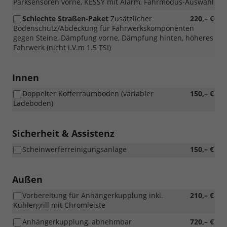
Parksensoren vorne, KESSY mit Alarm, Fahrmodus-Auswahl
Schlechte Straßen-Paket
Zusätzlicher
220,– €
Bodenschutz/Abdeckung für Fahrwerkskomponenten
gegen Steine, Dämpfung vorne, Dämpfung hinten, höheres
Fahrwerk (nicht i.V.m 1.5 TSI)
Innen
Doppelter Kofferraumboden (variabler
150,– €
Ladeboden)
Sicherheit & Assistenz
Scheinwerferreinigungsanlage
150,– €
Außen
Vorbereitung für Anhängerkupplung inkl.
210,– €
Kühlergrill mit Chromleiste
Anhängerkupplung, abnehmbar
720,– €