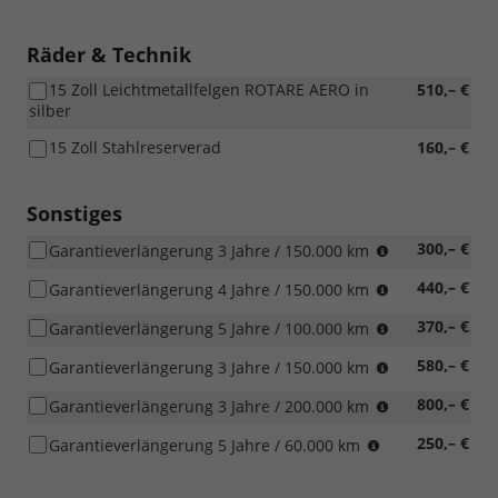
Räder & Technik
15 Zoll Leichtmetallfelgen ROTARE AERO in
510,– €
silber
15 Zoll Stahlreserverad
160,– €
Sonstiges
was
300,– €
Garantieverlängerung 3 Jahre / 150.000 km
zuerst
was
440,– €
Garantieverlängerung 4 Jahre / 150.000 km
eintritt
zuerst
was
370,– €
Garantieverlängerung 5 Jahre / 100.000 km
eintritt
zuerst
was
580,– €
Garantieverlängerung 3 Jahre / 150.000 km
eintritt
zuerst
was
800,– €
Garantieverlängerung 3 Jahre / 200.000 km
eintritt
zuerst
was
250,– €
Garantieverlängerung 5 Jahre / 60.000 km
eintritt
zuerst
eintritt