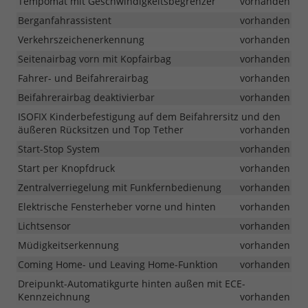
Tempomat mit Geschwindigkeitsbegrenzer
vorhanden
Berganfahrassistent
vorhanden
Verkehrszeichenerkennung
vorhanden
Seitenairbag vorn mit Kopfairbag
vorhanden
Fahrer- und Beifahrerairbag
vorhanden
Beifahrerairbag deaktivierbar
vorhanden
ISOFIX Kinderbefestigung auf dem Beifahrersitz und den
äußeren Rücksitzen und Top Tether
vorhanden
Start-Stop System
vorhanden
Start per Knopfdruck
vorhanden
Zentralverriegelung mit Funkfernbedienung
vorhanden
Elektrische Fensterheber vorne und hinten
vorhanden
Lichtsensor
vorhanden
Müdigkeitserkennung
vorhanden
Coming Home- und Leaving Home-Funktion
vorhanden
Dreipunkt-Automatikgurte hinten außen mit ECE-
Kennzeichnung
vorhanden