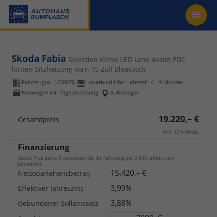
Skoda Fabia
Selection Klima LED Lane Assist PDC
hinten Sitzheizung vorn 15 Zoll Bluetooth
Fahrzeugnr.:
1058870
unverbindliche Lieferzeit: 6 - 9 Monate
Neuwagen mit Tageszulassung
Außenlager
19.220,– €
Gesamtpreis
incl. 19% MwSt.
Finanzierung
Credit Plus Bank. Finanzieren Sie Ihr Fahrzeug mit 3,99% effektivem
Jahreszins
15.420,– €
Nettodarlehensbetrag
3,99%
Effektiver Jahreszins
3,88%
Gebundener Sollzinssatz