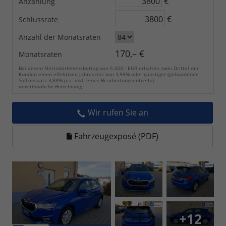
€
Anzahlung
€
Schlussrate
Anzahl der Monatsraten
170,– €
Monatsraten
Bei einem Nettodarlehensbetrag von 5.000,- EUR erhalten zwei Drittel der
Kunden einen effektiven Jahreszins von 3,99% oder günstiger (gebundener
Sollzinssatz 3,88% p.a. inkl. eines Bearbeitungsentgelts).
unverbindliche Berechnung
Wir rufen Sie an
Fahrzeugexposé (PDF)
+12