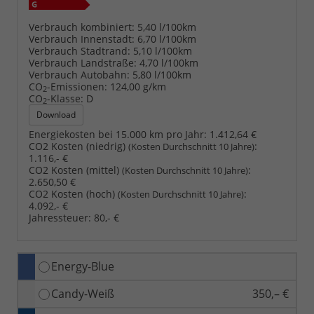
Verbrauch kombiniert:
5,40 l/100km
Verbrauch Innenstadt:
6,70 l/100km
Verbrauch Stadtrand:
5,10 l/100km
Verbrauch Landstraße:
4,70 l/100km
Verbrauch Autobahn:
5,80 l/100km
CO
-Emissionen:
124,00 g/km
2
CO
-Klasse:
D
2
Download
Energiekosten bei 15.000 km pro Jahr:
1.412,64 €
CO2 Kosten (niedrig)
:
(Kosten Durchschnitt 10 Jahre)
1.116,- €
CO2 Kosten (mittel)
:
(Kosten Durchschnitt 10 Jahre)
2.650,50 €
CO2 Kosten (hoch)
:
(Kosten Durchschnitt 10 Jahre)
4.092,- €
Jahressteuer:
80,- €
Energy-Blue
Candy-Weiß
350,– €