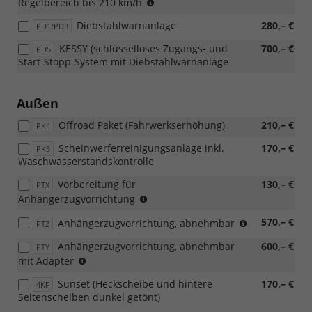
(nicht
Regelbereich bis 210 km/h
in
Diebstahlwarnanlage
280,– €
PD1/PD3
Verbindung
mit
KESSY (schlüsselloses Zugangs- und
700,– €
PD5
1.0
Start-Stopp-System mit Diebstahlwarnanlage
MPI
59
kW)
Außen
Offroad Paket (Fahrwerkserhöhung)
210,– €
PK4
Scheinwerferreinigungsanlage inkl.
170,– €
PK5
Waschwasserstandskontrolle
Vorbereitung für
130,– €
PTX
(nicht
Anhängerzugvorrichtung
in
(nicht
570,– €
Anhängerzugvorrichtung, abnehmbar
Verbindung
PTZ
in
mit
Anhängerzugvorrichtung, abnehmbar
600,– €
PTY
Verbindung
[WC2]
(nicht
mit Adapter
mit
Colour
in
[WC2]
Concept
Sunset (Heckscheibe und hintere
170,– €
4KF
Verbindung
Colour
Grey)
Seitenscheiben dunkel getönt)
mit
Concept