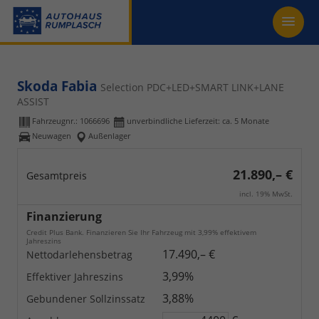
Skoda Fabia
Selection PDC+LED+SMART LINK+LANE
ASSIST
Fahrzeugnr.:
1066696
unverbindliche Lieferzeit: ca. 5 Monate
Neuwagen
Außenlager
21.890,– €
Gesamtpreis
incl. 19% MwSt.
Finanzierung
Credit Plus Bank. Finanzieren Sie Ihr Fahrzeug mit 3,99% effektivem
Jahreszins
17.490,– €
Nettodarlehensbetrag
3,99%
Effektiver Jahreszins
3,88%
Gebundener Sollzinssatz