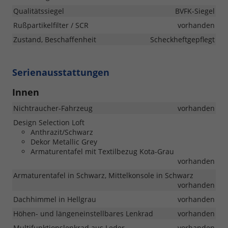
Qualitätssiegel
BVFK-Siegel
Rußpartikelfilter / SCR
vorhanden
Zustand, Beschaffenheit
Scheckheftgepflegt
Serienausstattungen
Innen
Nichtraucher-Fahrzeug
vorhanden
Design Selection Loft
Anthrazit/Schwarz
Dekor Metallic Grey
Armaturentafel mit Textilbezug Kota-Grau
vorhanden
Armaturentafel in Schwarz, Mittelkonsole in Schwarz
vorhanden
Dachhimmel in Hellgrau
vorhanden
Höhen- und längeneinstellbares Lenkrad
vorhanden
Multifunktionslenkrad aus Leder
vorhanden