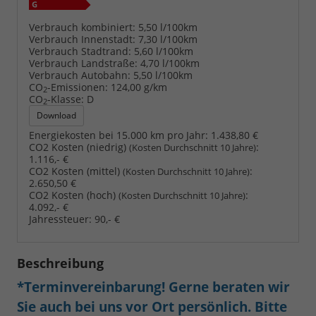
Verbrauch kombiniert:
5,50 l/100km
Verbrauch Innenstadt:
7,30 l/100km
Verbrauch Stadtrand:
5,60 l/100km
Verbrauch Landstraße:
4,70 l/100km
Verbrauch Autobahn:
5,50 l/100km
CO
-Emissionen:
124,00 g/km
2
CO
-Klasse:
D
2
Download
Energiekosten bei 15.000 km pro Jahr:
1.438,80 €
CO2 Kosten (niedrig)
:
(Kosten Durchschnitt 10 Jahre)
1.116,- €
CO2 Kosten (mittel)
:
(Kosten Durchschnitt 10 Jahre)
2.650,50 €
CO2 Kosten (hoch)
:
(Kosten Durchschnitt 10 Jahre)
4.092,- €
Jahressteuer:
90,- €
Beschreibung
*Terminvereinbarung! Gerne beraten wir
Sie auch bei uns vor Ort persönlich. Bitte