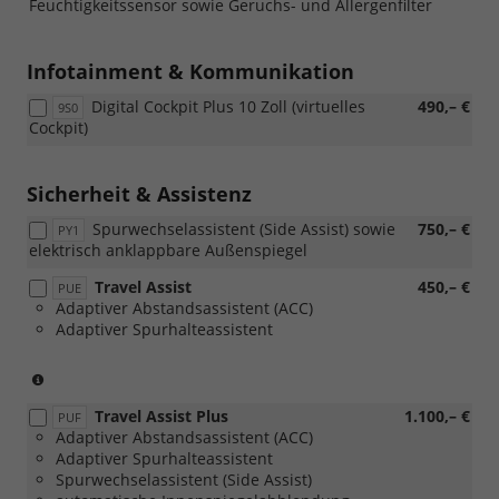
Feuchtigkeitssensor sowie Geruchs- und Allergenfilter
[PUH]
Paket
Klimaanl
Zonen)
Winter
oder
Climatro
inkl.
Plus
[PUI]
(2-
Feuchtigkeitssensor
Infotainment & Kommunikation
Paket
Winter
Zonen)
sowie
oder
Premium
inkl.
Geruchs-
Digital Cockpit Plus 10 Zoll (virtuelles
490,– €
9S0
[PUI]
Paket)
Feuchtig
und
Cockpit)
Winter
sowie
Allergenfilter
Premium
Geruchs-
oder
Paket)
und
[PUH]
Sicherheit & Assistenz
Allergenf
Winter
oder
Spurwechselassistent (Side Assist) sowie
Plus
750,– €
PY1
[PUH]
elektrisch anklappbare Außenspiegel
Paket
Winter
oder
Travel Assist
450,– €
Plus
PUE
[PUI]
Adaptiver Abstandsassistent (ACC)
Paket
Winter
Adaptiver Spurhalteassistent
oder
Premium
[PUI]
Paket)
Winter
(nicht
Premium
in
Travel Assist Plus
1.100,– €
Paket)
Verbindung
PUF
Adaptiver Abstandsassistent (ACC)
mit
Adaptiver Spurhalteassistent
1.0
Spurwechselassistent (Side Assist)
MPI