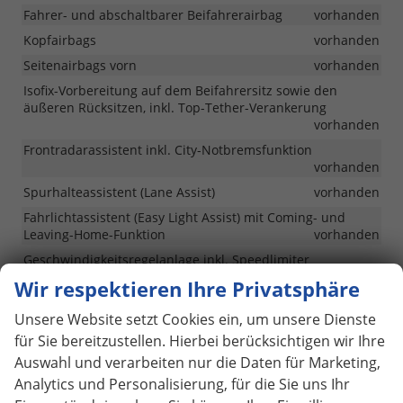
Fahrer- und abschaltbarer Beifahrerairbag
vorhanden
Kopfairbags
vorhanden
Seitenairbags vorn
vorhanden
Isofix-Vorbereitung auf dem Beifahrersitz sowie den
äußeren Rücksitzen, inkl. Top-Tether-Verankerung
vorhanden
Frontradarassistent inkl. City-Notbremsfunktion
vorhanden
Spurhalteassistent (Lane Assist)
vorhanden
Fahrlichtassistent (Easy Light Assist) mit Coming- und
Leaving-Home-Funktion
vorhanden
Geschwindigkeitsregelanlage inkl. Speedlimiter
vorhanden
Wir respektieren Ihre Privatsphäre
Parksensoren hinten
vorhanden
Unsere Website setzt Cookies ein, um unsere Dienste
Aufmerksamkeits- und Müdigkeiterkennung mit
für Sie bereitzustellen. Hierbei berücksichtigen wir Ihre
Innenraumkamera
vorhanden
Auswahl und verarbeiten nur die Daten für Marketing,
Zentralverriegelung mit Funkfernbedienung inkl. 2
Analytics und Personalisierung, für die Sie uns Ihr
Funkklappschlüsseln
vorhanden