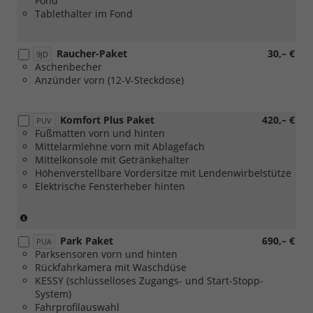
Fond
im
Tablethalter im Fond
Kofferraum)
Raucher-Paket
30,– €
9JD
Aschenbecher
Anzünder vorn (12-V-Steckdose)
Komfort Plus Paket
420,– €
PUV
Fußmatten vorn und hinten
Mittelarmlehne vorn mit Ablagefach
Mittelkonsole mit Getränkehalter
Höhenverstellbare Vordersitze mit Lendenwirbelstütze
Elektrische Fensterheber hinten
(nicht
in
Park Paket
690,– €
Verbindung
PUA
Parksensoren vorn und hinten
mit
Rückfahrkamera mit Waschdüse
[WQ3]
KESSY (schlüsselloses Zugangs- und Start-Stopp-
Design
System)
Selection
Fahrprofilauswahl
Lodge