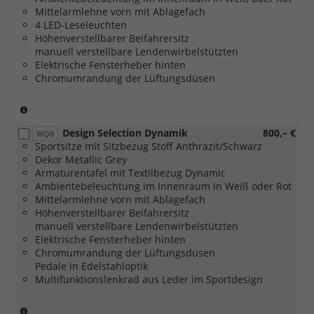
Paket)
Assist
Mittelarmlehne vorn mit Ablagefach
Plus
4 LED-Leseleuchten
oder
Höhenverstellbarer Beifahrersitz
[PU3]
manuell verstellbare Lendenwirbelstützten
Travel
Elektrische Fensterheber hinten
Assist
Chromumrandung der Lüftungsdüsen
Premium)
(nicht
in
Design Selection Dynamik
800,– €
Verbindung
WQ8
Sportsitze mit Sitzbezug Stoff Anthrazit/Schwarz
mit
Dekor Metallic Grey
[PUV]
Armaturentafel mit Textilbezug Dynamic
Komfort
Ambientebeleuchtung im Innenraum in Weiß oder Rot
Plus
Mittelarmlehne vorn mit Ablagefach
Paket
Höhenverstellbarer Beifahrersitz
oder
manuell verstellbare Lendenwirbelstützten
[WSA]
Elektrische Fensterheber hinten
Selection
Chromumrandung der Lüftungsdüsen
Plus
Pedale in Edelstahloptik
Paket))
Multifunktionslenkrad aus Leder im Sportdesign
(nicht