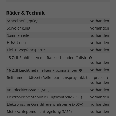
Räder & Technik
Scheckheftgepflegt
vorhanden
Servolenkung
vorhanden
Sommerreifen
vorhanden
HU/AU neu
vorhanden
Elektr. Wegfahrsperre
vorhanden
(Bereifung
15 Zoll-Stahlfelgen mit Radzierblenden Calisto
185/65
vorhanden
R15)
(Bereifung
vorhanden
16 Zoll Leichtmetallfelgen Proxima Silber
195/55
Reifenmobilitätsset (Reifenpannenspray inkl. Kompressor)
R16)
vorhanden
(nur
in
Antiblockiersystem (ABS)
vorhanden
Verbindung
Elektronische Stabilisierungskontrolle (ESC)
vorhanden
mit
Elektronische Querdifferenzialsperre (XDS+)
1.5
vorhanden
TSI
Motorschleppmomentregelung (MSR)
vorhanden
110