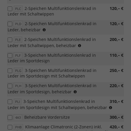
in
2-Speichen Multifunktionslenkrad in
120,– €
Verbindung
PLC
Leder mit Schaltwippen
mit
[PUV]
2-Speichen Multifunktionslenkrad in
120,– €
PLD
Komfort
(nur
Leder, beheizbar
Plus
in
Paket
2-Speichen Multifunktionslenkrad in
200,– €
PLE
Verbindung
oder
(nur
Leder mit Schaltwippen, beheizbar
mit
[WSA]
in
[PHB]
Selection
3-Speichen Multifunktionslenkrad in
110,– €
PLF
Verbindung
Klimaanlage
Plus
Leder im Sportdesign
mit
Climatronic
Paket))
[PHB]
(2-
3-Speichen Multifunktionslenkrad in
250,– €
PLG
Klimaanlage
Zonen)
Leder im Sportdesign mit Schaltwippen
Climatronic
inkl.
(2-
Feuchtigkeitssensor
3-Speichen Multifunktionslenkrad in
220,– €
PLH
Zonen)
sowie
(nur
Leder im Sportdesign, beheizbar
inkl.
Geruchs-
in
Feuchtigkeitssensor
3-Speichen Multifunktionslenkrad in
und
310,– €
PLI
Verbindung
sowie
Allergenfilter
(nur
Leder im Sportdesign mit Schaltwippen, beheizbar
mit
Geruchs-
oder
in
[PHB]
Beheizbare Vordersitze
und
300,– €
4A3
[PUH]
Verbind
Klimaanlage
Allergenfilter
Winter
mit
Climatronic
Klimaanlage Climatronic (2-Zonen) inkl.
420,– €
PHB
oder
Plus
[PHB]
(2-