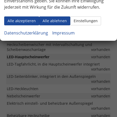
Einverständnis geben. Sie können Ihre Einwilligung
jederzeit mit Wirkung für die Zukunft widerrufen.
Außen
Stoßfänger lackiert in Wagenfarbe
vorhanden
Alle akzeptieren
Alle ablehnen
Einstellungen
Außenspiegelkappen und Türgriffe lackiert in Wagenfarbe
vorhanden
Datenschutzerklärung
Impressum
Kühlergrillrahmen in Chrom
vorhanden
Heckscheibenwischer mit Intervallschaltung und
Scheibenwaschanlage
vorhanden
LED-Hauptscheinwerfer
vorhanden
LED-Tagfahrlicht, in die Hauptscheinwerfer integriert
vorhanden
LED-Seitenblinker, integriert in den Außenspiegeln
vorhanden
LED-Heckleuchten
vorhanden
Nebelscheinwerfer
vorhanden
Elektrisch einstell- und beheizbare Außenspiegel
vorhanden
Beheizbare Heckscheibe
vorhanden