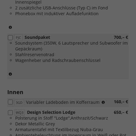
Innenspiegel
2 zusätzliche USB-Anschlüsse (Typ C) im Fond
Phonebox mit induktiver Aufladefunktion
(nur
in
Soundpaket
700,– €
Verbindung
PJC
Soundsystem (350W, 6 Lautsprecher und Subwoofer im
mit
Gepäckraum)
[PUV]
Stahlreservenotrad
Komfort
Wagenheber und Radschraubenschlüssel
Plus
Paket
oder
(Entfall
[WSA]
Reifenmobilitätsset)
Selection
(nur
Plus
in
Innen
Paket))
Verbindung
(nur
160,– €
mit
Variabler Ladeboden im Kofferraum
3GD
in
[PY1]
Design Selection Lodge
650,– €
WQ3
Verbindung
Spurwechselassistent
Polsterung in Stoff ''Lodge'',Anthrazit/Schwarz
mit
oder
Dekor Metallic Grey
[PUQ]
[PUF]
Armaturentafel mit Textilbezug Nuba-Grau
Transport
Travel
Ambientebeleuchtung im Innenraum in Weiß oder Rot