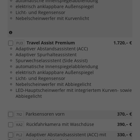
automatische Innenspiegelabblendung
59
elektrisch anklappbare Außenspiegel
kW)
Licht- und Regensensor
Nebelscheinwerfer mit Kurvenlicht
(nicht
in
Travel Assist Premium
1.720,– €
Verbindung
PU3
Adaptiver Abstandsassistent (ACC)
mit
Adaptiver Spurhalteassistent
1.0
Spurwechselassistent (Side Assist)
MPI
automatische Innenspiegelabblendung
59
elektrisch anklappbare Außenspiegel
kW)
Licht- und Regensensor
Nebelscheinwerfer mit Abbiegelicht
LED-Hauptscheinwerfer mit integriertem Kurven- sowie
Abbiegelicht
Parksensoren vorn
370,– €
7X2
Rückfahrkamera mit Waschdüse
390,– €
KA2
Adaptiver Abstandsassistent (ACC) mit
330,– €
PL2