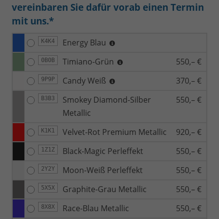
vereinbaren Sie dafür vorab einen Termin
mit uns.*
Energy Blau
K4K4
Timiano-Grün
550,– €
0B0B
Candy Weiß
370,– €
9P9P
Smokey Diamond-Silber
550,– €
B3B3
Metallic
Velvet-Rot Premium Metallic
920,– €
K1K1
Black-Magic Perleffekt
550,– €
1Z1Z
Moon-Weiß Perleffekt
550,– €
2Y2Y
Graphite-Grau Metallic
550,– €
5X5X
Race-Blau Metallic
550,– €
8X8X