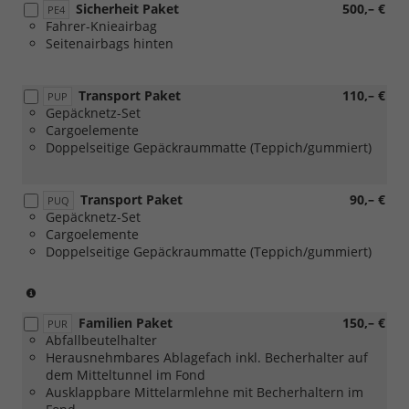
Sicherheit Paket
500,– €
PE4
Fahrer-Knieairbag
Seitenairbags hinten
Transport Paket
110,– €
PUP
Gepäcknetz-Set
Cargoelemente
Doppelseitige Gepäckraummatte (Teppich/gummiert)
Transport Paket
90,– €
PUQ
Gepäcknetz-Set
Cargoelemente
Doppelseitige Gepäckraummatte (Teppich/gummiert)
(nur
in
Familien Paket
150,– €
Verbindung
PUR
Abfallbeutelhalter
mit
Herausnehmbares Ablagefach inkl. Becherhalter auf
[3GD]
dem Mitteltunnel im Fond
Variabler
Ausklappbare Mittelarmlehne mit Becherhaltern im
Ladeboden