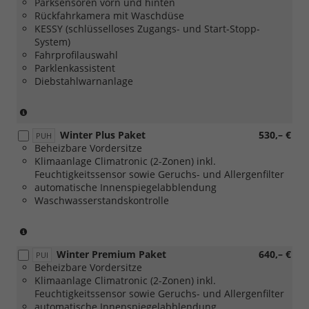
Parksensoren vorn und hinten
Rückfahrkamera mit Waschdüse
KESSY (schlüsselloses Zugangs- und Start-Stopp-
System)
Fahrprofilauswahl
Parklenkassistent
Diebstahlwarnanlage
(nicht
in
Winter Plus Paket
530,– €
Verbindung
PUH
Beheizbare Vordersitze
mit
Klimaanlage Climatronic (2-Zonen) inkl.
1.0
Feuchtigkeitssensor sowie Geruchs- und Allergenfilter
MPI
automatische Innenspiegelabblendung
59
Waschwasserstandskontrolle
kW)
(nur
mit
Winter Premium Paket
640,– €
[PLD]
PUI
Beheizbare Vordersitze
oder
Klimaanlage Climatronic (2-Zonen) inkl.
[PLE]
Feuchtigkeitssensor sowie Geruchs- und Allergenfilter
oder
automatische Innenspiegelabblendung
[PLH]