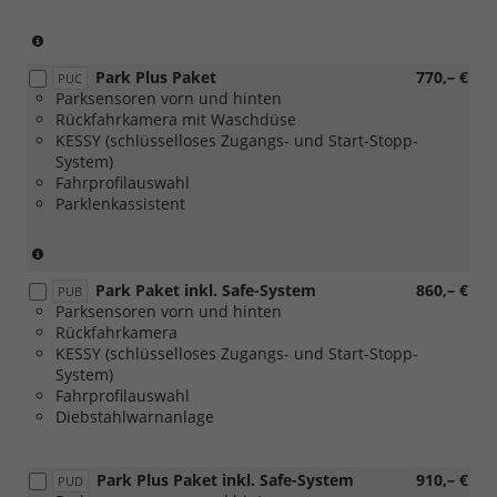
oder
[WQ8]
(nicht
Design
in
Park Plus Paket
770,– €
Selection
Verbindung
PUC
Parksensoren vorn und hinten
Dynamic)
mit
Rückfahrkamera mit Waschdüse
1.0
KESSY (schlüsselloses Zugangs- und Start-Stopp-
MPI
System)
59
Fahrprofilauswahl
kW)
Parklenkassistent
(nicht
in
Park Paket inkl. Safe-System
860,– €
Verbindung
PUB
Parksensoren vorn und hinten
mit
Rückfahrkamera
1.0
KESSY (schlüsselloses Zugangs- und Start-Stopp-
MPI
System)
59
Fahrprofilauswahl
kW)
Diebstahlwarnanlage
Park Plus Paket inkl. Safe-System
910,– €
PUD