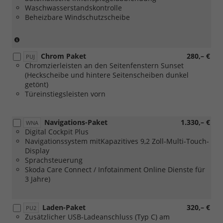
Waschwasserstandskontrolle
oder
Beheizbare Windschutzscheibe
[PLI]
Multifunktionslenkräder,
beheizbar)
(nur
mit
Chrom Paket
280,– €
[PLD]
PUJ
Chromzierleisten an den Seitenfenstern Sunset
oder
(Heckscheibe und hintere Seitenscheiben dunkel
[PLE]
getönt)
oder
Türeinstiegsleisten vorn
[PLH]
oder
[PLI]
Navigations-Paket
1.330,– €
Multifunktionslenkräder,
WNA
Digital Cockpit Plus
beheizbar)
Navigationssystem mitKapazitives 9,2 Zoll-Multi-Touch-
Display
Sprachsteuerung
Skoda Care Connect / Infotainment Online Dienste für
3 Jahre)
Laden-Paket
320,– €
PU2
Zusätzlicher USB-Ladeanschluss (Typ C) am