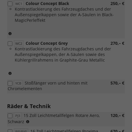
[WC2]
Grey)
Colour Concept Black
250,– €
WC1
Colour
Kontrastlackierung des Fahrzeugdaches und der
Concept
Außenspiegelkappen sowie der A-Säulen in Black-
Grey)
MagicPerleffekt
(nur
in
Colour Concept Grey
270,– €
Verbindung
WC2
Kontrastlackierung des Fahrzeugdaches und der
mit
Außenspiegelkappen, der A-Säulen sowie des
[PJ5]
Kühlergrillrahmens in Graphite-Grau Metallic
oder
[PX8]
Leichtmetallräder
(nur
in
in
Stoßfänger vorn und hinten mit
570,– €
Schwarz)
Verbindung
YCB
Chromelementen
mit
[PJ6]
oder
Räder & Technik
[PX9]
Leichtmetallräder
15 Zoll Leichtmetallfelgen Rotare Aero,
120,– €
PJ3
in
(nur
Schwarz
Grau)
in
nicht
16 Zoll Leichtmetallfelgen Proxima,
670,– €
PJ5/PX5