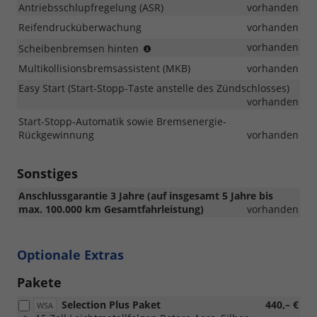
Antriebsschlupfregelung (ASR)
vorhanden
kW)
Reifendrucküberwachung
vorhanden
(nur
vorhanden
Scheibenbremsen hinten
in
Multikollisionsbremsassistent (MKB)
vorhanden
Verbindung
mit
Easy Start (Start-Stopp-Taste anstelle des Zündschlosses)
1.0
vorhanden
TSI
Start-Stopp-Automatik sowie Bremsenergie-
85
Rückgewinnung
vorhanden
kW
und
1.5
Sonstiges
TSI
110
Anschlussgarantie 3 Jahre (auf insgesamt 5 Jahre bis
kW)
max. 100.000 km Gesamtfahrleistung)
vorhanden
Optionale Extras
Pakete
Selection Plus Paket
440,– €
WSA