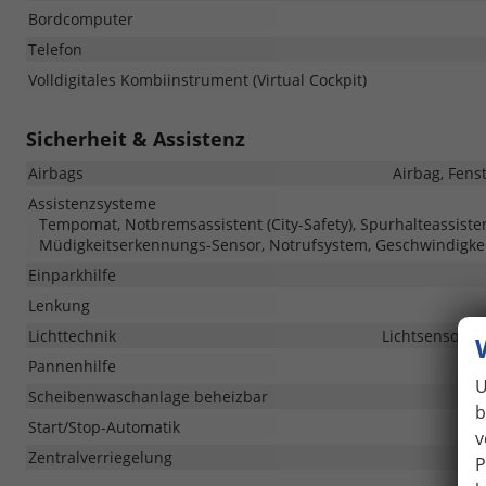
Bordcomputer
Telefon
Volldigitales Kombiinstrument (Virtual Cockpit)
Sicherheit & Assistenz
Airbags
Airbag, Fens
Assistenzsysteme
Tempomat, Notbremsassistent (City-Safety), Spurhalteassis
Müdigkeitserkennungs-Sensor, Notrufsystem, Geschwindigke
Einparkhilfe
Lenkung
Lichttechnik
Lichtsensor, 
Pannenhilfe
U
Scheibenwaschanlage beheizbar
b
Start/Stop-Automatik
v
Zentralverriegelung
P