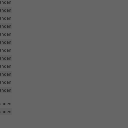
anden
anden
anden
anden
anden
anden
anden
anden
anden
anden
anden
anden
anden
anden