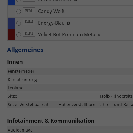
Candy-Weiß
9P9P
Energy-Blau
K4K4
Velvet-Rot Premium Metallic
K1K1
Allgemeines
Innen
Fensterheber
Klimatisierung
Lenkrad
Sitze
Isofix (Kindersit
Sitze: Verstellbarkeit
Höhenverstellbarer Fahrer- und Beifah
Infotainment & Kommunikation
Audioanlage