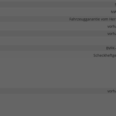
NW
Fahrzeuggarantie vom Hers
vorh
vorh
BVFK-
Scheckheftge
vorh