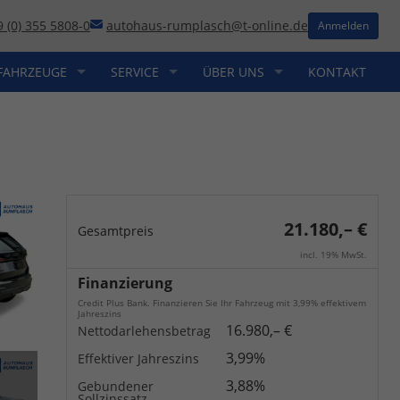
9 (0) 355 5808-0
autohaus-rumplasch@t-online.de
Anmelden
FAHRZEUGE
SERVICE
ÜBER UNS
KONTAKT
21.180,– €
Gesamtpreis
incl. 19% MwSt.
Finanzierung
Credit Plus Bank. Finanzieren Sie Ihr Fahrzeug mit 3,99% effektivem
Jahreszins
16.980,– €
Nettodarlehensbetrag
3,99%
Effektiver Jahreszins
3,88%
Gebundener
Sollzinssatz