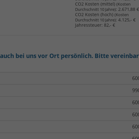
CO2 Kosten (mittel)
(Kosten
:
2.671,88 €
Durchschnitt 10 Jahre)
CO2 Kosten (hoch)
(Kosten
:
4.125,- €
Durchschnitt 10 Jahre)
Jahressteuer:
82,- €
uch bei uns vor Ort persönlich. Bitte vereinba
60
99
60
60
60
60