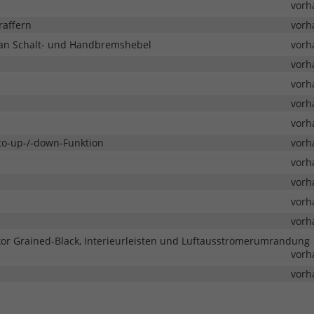
vorh
raffern
vorh
 an Schalt- und Handbremshebel
vorh
vorh
vorh
vorh
vorh
uto-up-/-down-Funktion
vorh
vorh
vorh
vorh
vorh
kor Grained-Black, Interieurleisten und Luftausströmerumrandung
vorh
vorh