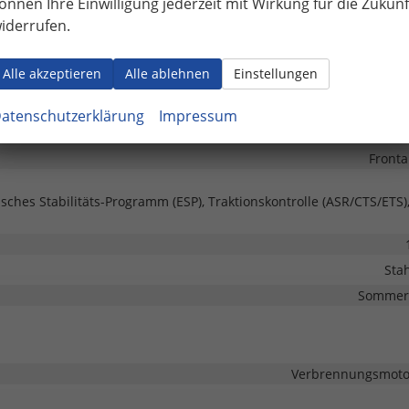
önnen Ihre Einwilligung jederzeit mit Wirkung für die Zukunf
iderrufen.
Außenspiegel beheizbar, Außenspiegel elektrisch verst
Alle akzeptieren
Alle ablehnen
Einstellungen
vorhanden, in S
atenschutzerklärung
Impressum
Fronta
isches Stabilitäts-Programm (ESP), Traktionskontrolle (ASR/CTS/ETS)
Stah
Sommerr
Verbrennungsmotor