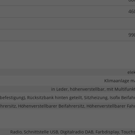
46
99
ele
Klimaanlage m
in Leder, höhenverstellbar, mit Multifunk
zbefestigung), Rücksitzbank hinten geteilt, Sitzheizung, Isofix Beifah
rersitz, Höhenverstellbarer Beifahrersitz, Höhenverstellbarer Fahr
Radio, Schnittstelle USB, Digitalradio DAB, Farbdisplay, Touch