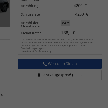
€
Anzahlung
€
Schlussrate
Anzahl der
Monatsraten
188,– €
Monatsraten
Bei einem Nettodarlehensbetrag von 5.000,- EUR erhalten zwei
Drittel der Kunden einen effektiven Jahreszins von 3,99% oder
günstiger (gebundener Sollzinssatz 3,88% p.a. inkl. eines
Bearbeitungsentgelts).
unverbindliche Berechnung
Wir rufen Sie an
Fahrzeugexposé (PDF)
ro