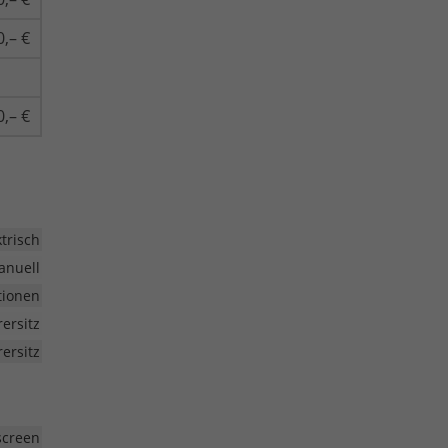
0,– €
0,– €
ktrisch
anuell
tionen
rersitz
ersitz
screen