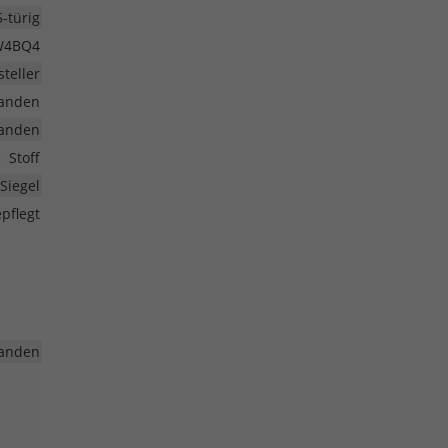
5-türig
4BQ4
teller
anden
anden
Stoff
Siegel
pflegt
anden