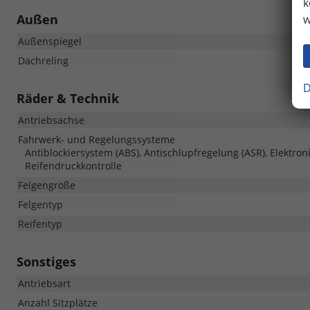
k
Außen
w
Außenspiegel
Dachreling
D
Räder & Technik
Antriebsachse
Fahrwerk- und Regelungssysteme
Antiblockiersystem (ABS), Antischlupfregelung (ASR), Elektron
Reifendruckkontrolle
Felgengröße
Felgentyp
Reifentyp
Sonstiges
Antriebsart
Anzahl Sitzplätze