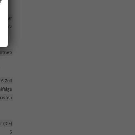
t
ellbar
chwarz
ntrieb
,
16 Zoll
lfelge
eifen
 (ICE)
5