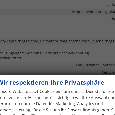
vorh
Freisprecheinrichtung, Blu
vorh
ter-/Kopfairbags Vorne, Beifahrerairbag abschaltbar, Seitenairbags
tent, Fußgängererkennung, Verkehrzeichenerkennung,
itsbegrenzer
Park Distance Control 
Servol
Nebelscheinwerfer, LED-Rückleuchten, LED-Scheinwerfer, LED-Tagfah
Wir respektieren Ihre Privatsphäre
Pan
nsere Website setzt Cookies ein, um unsere Dienste für Sie
vorh
ereitzustellen. Hierbei berücksichtigen wir Ihre Auswahl un
vorh
erarbeiten nur die Daten für Marketing, Analytics und
Zentralverriegelung, Zentralverriegelung mit Funkfernbed
ersonalisierung, für die Sie uns Ihr Einverständnis geben. Si