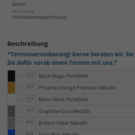
Benzin
KATEGORIE
SUV/Geländewagen/Pickup
Beschreibung
*Terminvereinbarung! Gerne beraten wir Sie a
Sie dafür vorab einen Termin mit uns.*
Black-Magic Perleffekt
1Z1Z
Phoenix-Orange Premium Metallic
2X2X
Moon-Weiß Perleffekt
2Y2Y
Graphite-Grau Metallic
5X5X
Brillant-Silber Metallic
8E8E
Race-Blau Metallic
8X8X