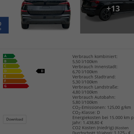
+13
Verbrauch kombiniert:
5,50 l/100km
Verbrauch Innenstadt:
6,70 l/100km
Verbrauch Stadtrand:
5,30 l/100km
Verbrauch Landstraße:
4,80 l/100km
Verbrauch Autobahn:
5,80 l/100km
CO
-Emissionen:
125,00 g/km
2
CO
-Klasse:
D
2
Energiekosten bei 15.000 km p
Download
Jahr:
1.438,80 €
CO2 Kosten (niedrig)
(Kosten
:
1.125,- €
Durchschnitt 10 Jahre)