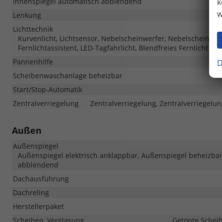
k
Innenspiegel automatisch abblendend
w
Lenkung
Lichttechnik
Kurvenlicht, Lichtsensor, Nebelscheinwerfer, Nebelscheinwer
Fernlichtassistent, LED-Tagfahrlicht, Blendfreies Fernlicht
Pannenhilfe
D
Scheibenwaschanlage beheizbar
Start/Stop-Automatik
Zentralverriegelung
Zentralverriegelung, Zentralverriegelu
Außen
Außenspiegel
Außenspiegel elektrisch anklappbar, Außenspiegel beheizbar,
abblendend
Dachausführung
Dachreling
Herstellerpaket
Scheiben, Verglasung
Getönte Scheib