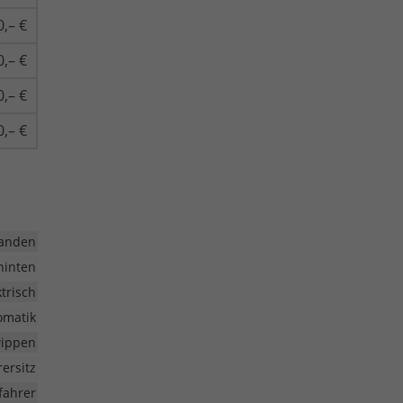
0,– €
0,– €
0,– €
0,– €
anden
hinten
ktrisch
omatik
wippen
rersitz
fahrer