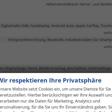
Höhenverstellbarer Fahrer- und Beifahr
, Digitalradio DAB, Farbdisplay, Android Auto, Apple CarPlay, Touch
vorh
Freisprecheinrichtung, Bluetooth, Induktionsladen für Smart
vorh
ter-/Kopfairbags Vorne, Beifahrerairbag abschaltbar, Seitenairbags
Wir respektieren Ihre Privatsphäre
rganfahrassistent, Spurhalteassistent, Fußgängererkennung,
trufsystem, Abstandswarner, Geschwindigkeitsbegrenzer
nsere Website setzt Cookies ein, um unsere Dienste für Sie
vorh
ereitzustellen. Hierbei berücksichtigen wir Ihre Auswahl un
rk Distance Control vorne, Park Distance Control hinten, Rückfahr
erarbeiten nur die Daten für Marketing, Analytics und
vorh
ersonalisierung, für die Sie uns Ihr Einverständnis geben. Si