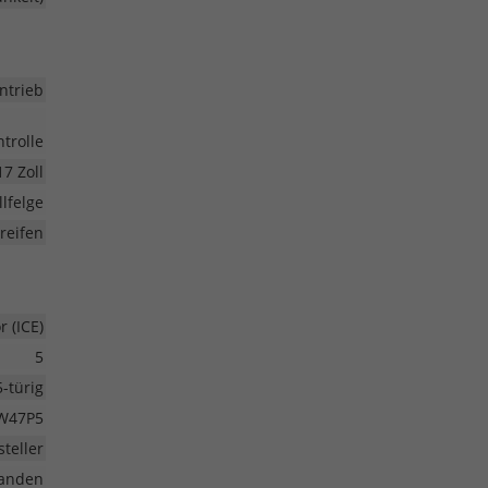
ntrieb
trolle
17 Zoll
lfelge
eifen
 (ICE)
5
5-türig
W47P5
teller
anden