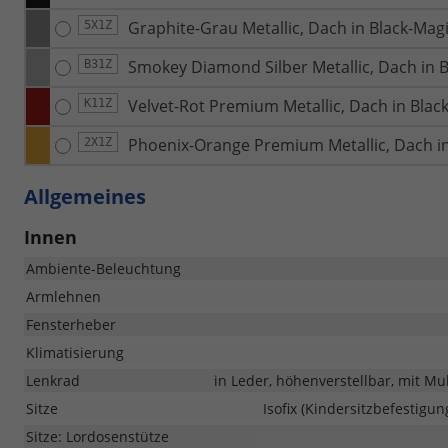
Graphite-Grau Metallic, Dach in Black-Magi
5X1Z
Smokey Diamond Silber Metallic, Dach in B
B31Z
Velvet-Rot Premium Metallic, Dach in Black
K11Z
Phoenix-Orange Premium Metallic, Dach in
2X1Z
Allgemeines
Innen
Ambiente-Beleuchtung
Armlehnen
Fensterheber
Klimatisierung
Lenkrad
in Leder, höhenverstellbar, mit Mu
Sitze
Isofix (Kindersitzbefestigung
Sitze: Lordosenstütze