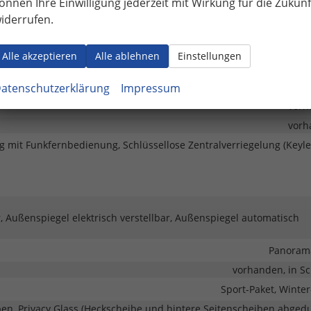
önnen Ihre Einwilligung jederzeit mit Wirkung für die Zukunf
vorh
iderrufen.
Servol
fer mit Kurvenlicht, LED-Rückleuchten, LED-Scheinwerfer,
Alle akzeptieren
Alle ablehnen
Einstellungen
Pan
atenschutzerklärung
Impressum
vorh
vorh
ng mit Funkfernbedienung, Schlüssellose Zentralverriegelung (Keyle
 Außenspiegel elektrisch verstellbar, Außenspiegel automatisch
Panoram
vorhanden, in S
Sport-Paket, Winter
en, Privacy Glass (Heckscheibe und hintere Seitenscheiben abgedu