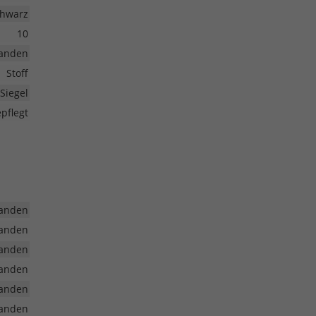
hwarz
10
anden
Stoff
Siegel
pflegt
anden
anden
anden
anden
anden
anden