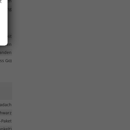
t
anden
enkung
nenkit
anden
anden
ss Go)
adach
chwarz
-Paket
nkelt)