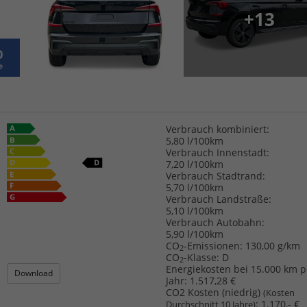
+13
Verbrauch kombiniert:
5,80 l/100km
Verbrauch Innenstadt:
7,20 l/100km
Verbrauch Stadtrand:
5,70 l/100km
Verbrauch Landstraße:
5,10 l/100km
Verbrauch Autobahn:
5,90 l/100km
CO
-Emissionen:
130,00 g/km
2
CO
-Klasse:
D
2
Energiekosten bei 15.000 km p
Download
Jahr:
1.517,28 €
CO2 Kosten (niedrig)
(Kosten
:
1.170,- €
Durchschnitt 10 Jahre)