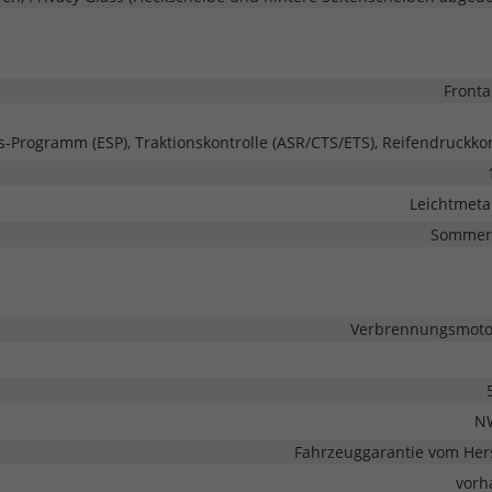
Fronta
ts-Programm (ESP), Traktionskontrolle (ASR/CTS/ETS), Reifendruckkon
Leichtmetal
Sommerr
Verbrennungsmotor
N
Fahrzeuggarantie vom Hers
vorh