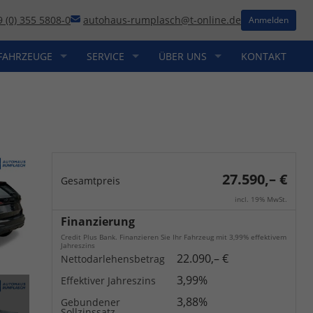
9 (0) 355 5808-0
autohaus-rumplasch@t-online.de
Anmelden
FAHRZEUGE
SERVICE
ÜBER UNS
KONTAKT
27.590,– €
Gesamtpreis
incl. 19% MwSt.
Finanzierung
Credit Plus Bank. Finanzieren Sie Ihr Fahrzeug mit 3,99% effektivem
Jahreszins
22.090,– €
Nettodarlehensbetrag
3,99%
Effektiver Jahreszins
3,88%
Gebundener
Sollzinssatz