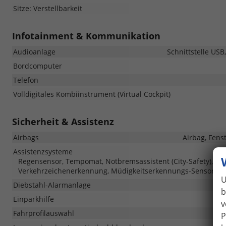
Sitze: Verstellbarkeit
Infotainment & Kommunikation
Audioanlage
Schnittstelle USB
Bordcomputer
Telefon
Volldigitales Kombiinstrument (Virtual Cockpit)
Sicherheit & Assistenz
Airbags
Airbag, Fens
Assistenzsysteme
Regensensor, Tempomat, Notbremsassistent (City-Safety), Be
Verkehrzeichenerkennung, Müdigkeitserkennungs-Sensor, No
U
Diebstahl-Alarmanlage
b
Einparkhilfe
Pa
v
Fahrprofilauswahl
P