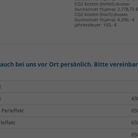
CO2 Kosten (mittel)
(Kosten
:
2.778,75 €
Durchschnitt 10 Jahre)
CO2 Kosten (hoch)
(Kosten
:
4.290,- €
Durchschnitt 10 Jahre)
Jahressteuer:
103,- €
uch bei uns vor Ort persönlich. Bitte vereinba
t
t
43
 Perleffekt
65
leffekt
65
65