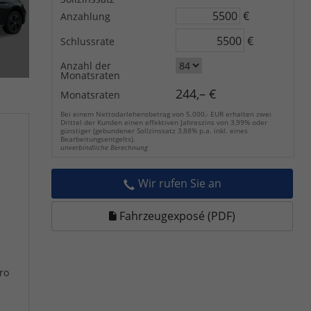
€
Anzahlung
€
Schlussrate
Anzahl der
Monatsraten
244,– €
Monatsraten
Bei einem Nettodarlehensbetrag von 5.000,- EUR erhalten zwei
Drittel der Kunden einen effektiven Jahreszins von 3,99% oder
günstiger (gebundener Sollzinssatz 3,88% p.a. inkl. eines
Bearbeitungsentgelts).
unverbindliche Berechnung
Wir rufen Sie an
Fahrzeugexposé (PDF)
ro