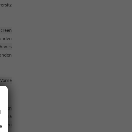
ersitz
screen
anden
phones
anden
 Vorne
anden
d
kamera
anden
e