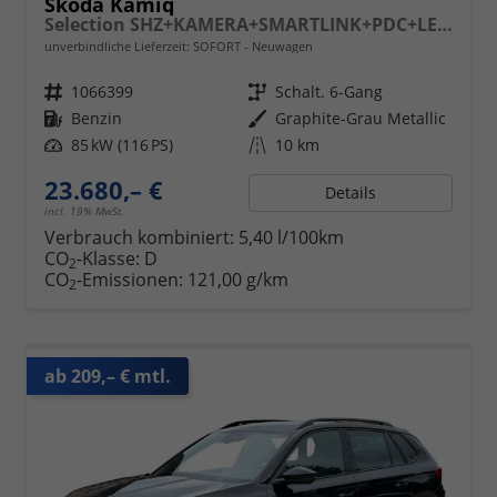
Skoda Kamiq
Selection SHZ+KAMERA+SMARTLINK+PDC+LED+16" ALU
unverbindliche Lieferzeit: SOFORT
Neuwagen
Fahrzeugnr.
1066399
Getriebe
Schalt. 6-Gang
Kraftstoff
Benzin
Außenfarbe
Graphite-Grau Metallic
Leistung
85 kW (116 PS)
Kilometerstand
10 km
23.680,– €
Details
incl. 19% MwSt.
Verbrauch kombiniert:
5,40 l/100km
CO
-Klasse:
D
2
CO
-Emissionen:
121,00 g/km
2
ab 209,– € mtl.