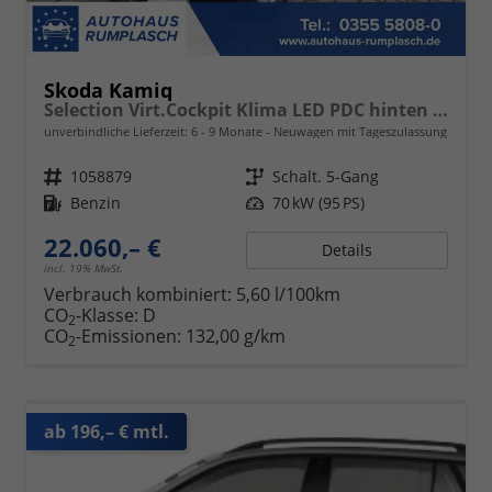
Skoda Kamiq
Selection Virt.Cockpit Klima LED PDC hinten Sitzheizung
unverbindliche Lieferzeit: 6 - 9 Monate
Neuwagen mit Tageszulassung
Fahrzeugnr.
1058879
Getriebe
Schalt. 5-Gang
Kraftstoff
Benzin
Leistung
70 kW (95 PS)
22.060,– €
Details
incl. 19% MwSt.
Verbrauch kombiniert:
5,60 l/100km
CO
-Klasse:
D
2
CO
-Emissionen:
132,00 g/km
2
ab 196,– € mtl.