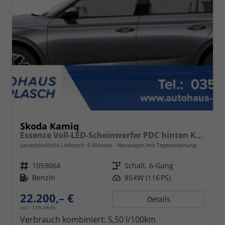
Skoda Kamiq
Essence Voll-LED-Scheinwerfer PDC hinten Klima
unverbindliche Lieferzeit:
6 Monate
Neuwagen mit Tageszulassung
Fahrzeugnr.
1059064
Getriebe
Schalt. 6-Gang
Kraftstoff
Benzin
Leistung
85 kW (116 PS)
22.200,– €
Details
incl. 19% MwSt.
Verbrauch kombiniert:
5,50 l/100km