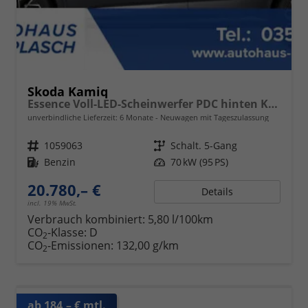
Skoda Kamiq
Essence Voll-LED-Scheinwerfer PDC hinten Klima
unverbindliche Lieferzeit:
6 Monate
Neuwagen mit Tageszulassung
Fahrzeugnr.
1059063
Getriebe
Schalt. 5-Gang
Kraftstoff
Benzin
Leistung
70 kW (95 PS)
20.780,– €
Details
incl. 19% MwSt.
Verbrauch kombiniert:
5,80 l/100km
CO
-Klasse:
D
2
CO
-Emissionen:
132,00 g/km
2
ab 184,– € mtl.