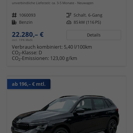
unverbindliche Lieferzeit: ca. 3-5 Monate
Neuwagen
Fahrzeugnr.
1060093
Getriebe
Schalt. 6-Gang
Kraftstoff
Benzin
Leistung
85 kW (116 PS)
22.280,– €
Details
incl. 19% MwSt.
Verbrauch kombiniert:
5,40 l/100km
CO
-Klasse:
D
2
CO
-Emissionen:
123,00 g/km
2
ab 196,– € mtl.