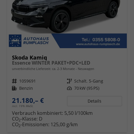
Skoda Kamiq
Essence WINTER PAKET+PDC+LED
unverbindliche Lieferzeit: ca. 2-3 Monate
Neuwagen
Fahrzeugnr.
1059691
Getriebe
Schalt. 5-Gang
Kraftstoff
Benzin
Leistung
70 kW (95 PS)
21.180,– €
Details
incl. 19% MwSt.
Verbrauch kombiniert:
5,50 l/100km
CO
-Klasse:
D
2
CO
-Emissionen:
125,00 g/km
2