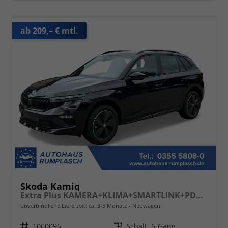
ab 209,– € mtl.
Skoda Kamiq
Extra Plus KAMERA+KLIMA+SMARTLINK+PDC+LED+TEMPOMAT
unverbindliche Lieferzeit: ca. 3-5 Monate
Neuwagen
Fahrzeugnr.
1060096
Getriebe
Schalt. 6-Gang