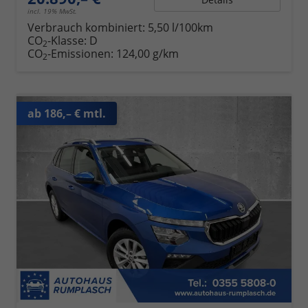
incl. 19% MwSt.
Verbrauch kombiniert:
5,50 l/100km
CO
-Klasse:
D
2
CO
-Emissionen:
124,00 g/km
2
ab 186,– € mtl.