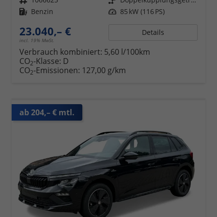
Kraftstoff
Benzin
Leistung
85 kW (116 PS)
23.040,– €
Details
incl. 19% MwSt.
Verbrauch kombiniert:
5,60 l/100km
CO
-Klasse:
D
2
CO
-Emissionen:
127,00 g/km
2
ab 204,– € mtl.