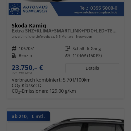
Skoda Kamiq
Extra SHZ+KLIMA+SMARTLINK+PDC+LED+TEMPOMAT
unverbindliche Lieferzeit: ca. 3-5 Monate
Neuwagen
Fahrzeugnr.
1067051
Getriebe
Schalt. 6-Gang
Kraftstoff
Benzin
Leistung
110 kW (150 PS)
23.750,– €
Details
incl. 19% MwSt.
Verbrauch kombiniert:
5,70 l/100km
CO
-Klasse:
D
2
CO
-Emissionen:
129,00 g/km
2
ab 210,– € mtl.