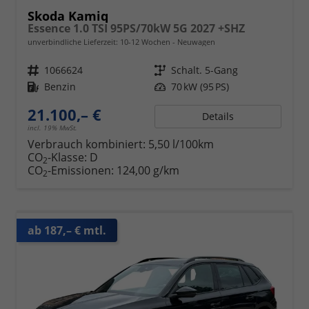
Skoda Kamiq
Essence 1.0 TSI 95PS/70kW 5G 2027 +SHZ
unverbindliche Lieferzeit: 10-12 Wochen
Neuwagen
Fahrzeugnr.
1066624
Getriebe
Schalt. 5-Gang
Kraftstoff
Benzin
Leistung
70 kW (95 PS)
21.100,– €
Details
incl. 19% MwSt.
Verbrauch kombiniert:
5,50 l/100km
CO
-Klasse:
D
2
CO
-Emissionen:
124,00 g/km
2
ab 187,– € mtl.