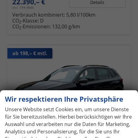
22.390,– €
Details
incl. 19% MwSt.
Verbrauch kombiniert:
5,80 l/100km
CO
-Klasse:
D
2
CO
-Emissionen:
132,00 g/km
2
ab 198,– € mtl.
Wir respektieren Ihre Privatsphäre
Unsere Website setzt Cookies ein, um unsere Dienste
für Sie bereitzustellen. Hierbei berücksichtigen wir Ihre
Auswahl und verarbeiten nur die Daten für Marketing,
Analytics und Personalisierung, für die Sie uns Ihr