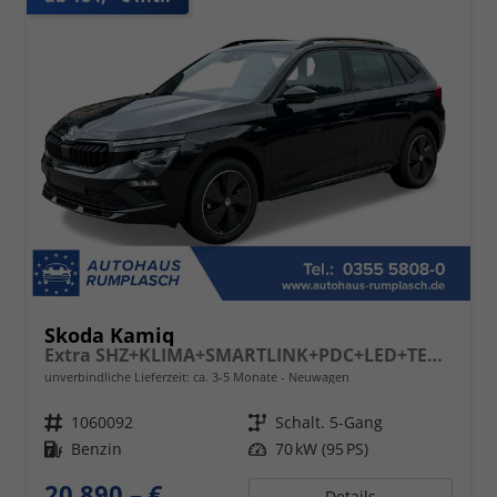
Skoda Kamiq
Extra SHZ+KLIMA+SMARTLINK+PDC+LED+TEMPOMAT
unverbindliche Lieferzeit: ca. 3-5 Monate
Neuwagen
Fahrzeugnr.
1060092
Getriebe
Schalt. 5-Gang
Kraftstoff
Benzin
Leistung
70 kW (95 PS)
20.890,– €
Details