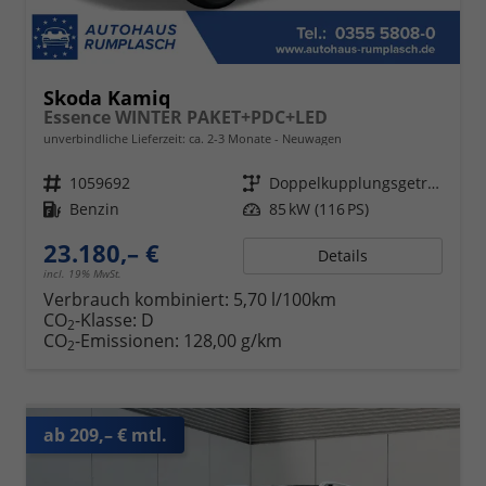
Skoda Kamiq
Essence WINTER PAKET+PDC+LED
unverbindliche Lieferzeit: ca. 2-3 Monate
Neuwagen
Fahrzeugnr.
1059692
Getriebe
Doppelkupplungsgetriebe (DSG)
Kraftstoff
Benzin
Leistung
85 kW (116 PS)
23.180,– €
Details
incl. 19% MwSt.
Verbrauch kombiniert:
5,70 l/100km
CO
-Klasse:
D
2
CO
-Emissionen:
128,00 g/km
2
ab 209,– € mtl.