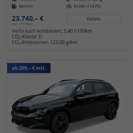
Kraftstoff
Benzin
Leistung
85 kW (116 PS)
23.740,– €
Details
incl. 19% MwSt.
Verbrauch kombiniert:
5,40 l/100km
CO
-Klasse:
D
2
CO
-Emissionen:
123,00 g/km
2
ab 209,– € mtl.