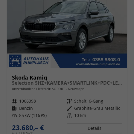
Skoda Kamiq
Selection SHZ+KAMERA+SMARTLINK+PDC+LED+16" ALU
unverbindliche Lieferzeit: SOFORT
Neuwagen
Fahrzeugnr.
1066398
Getriebe
Schalt. 6-Gang
Kraftstoff
Benzin
Außenfarbe
Graphite-Grau Metallic
Leistung
85 kW (116 PS)
Kilometerstand
10 km
23.680,– €
Details
incl. 19% MwSt.