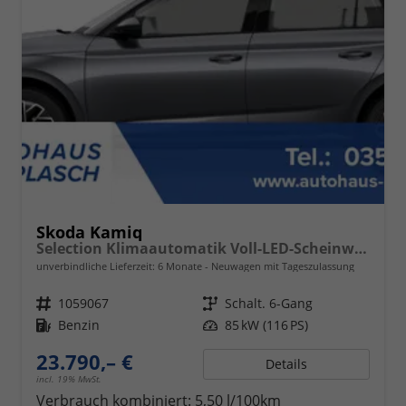
Skoda Kamiq
Selection Klimaautomatik Voll-LED-Scheinwerfer Tempomat
unverbindliche Lieferzeit:
6 Monate
Neuwagen mit Tageszulassung
Fahrzeugnr.
1059067
Getriebe
Schalt. 6-Gang
Kraftstoff
Benzin
Leistung
85 kW (116 PS)
23.790,– €
Details
incl. 19% MwSt.
Verbrauch kombiniert:
5,50 l/100km