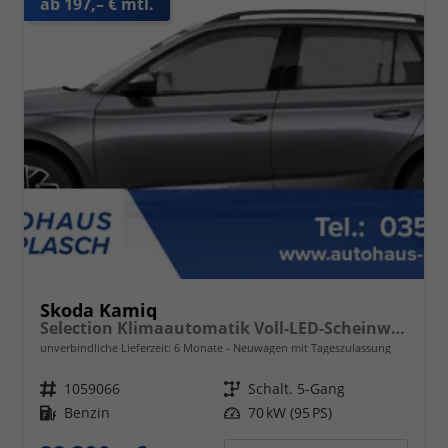
ab 197,– € mtl.
Skoda Kamiq
Selection Klimaautomatik Voll-LED-Scheinwerfer Tempomat
unverbindliche Lieferzeit:
6 Monate
Neuwagen mit Tageszulassung
Fahrzeugnr.
1059066
Getriebe
Schalt. 5-Gang
Kraftstoff
Benzin
Leistung
70 kW (95 PS)