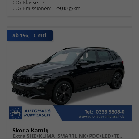
CO
-Klasse:
D
2
CO
-Emissionen:
129,00 g/km
2
ab 196,– € mtl.
Skoda Kamiq
Extra SHZ+KLIMA+SMARTLINK+PDC+LED+TEMPOMAT