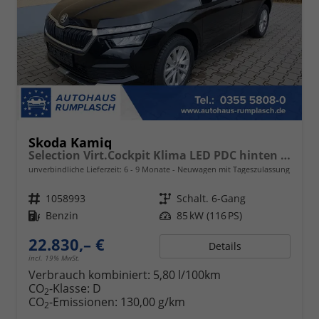
Skoda Kamiq
Selection Virt.Cockpit Klima LED PDC hinten Sitzheizung
unverbindliche Lieferzeit: 6 - 9 Monate
Neuwagen mit Tageszulassung
Fahrzeugnr.
1058993
Getriebe
Schalt. 6-Gang
Kraftstoff
Benzin
Leistung
85 kW (116 PS)
22.830,– €
Details
incl. 19% MwSt.
Verbrauch kombiniert:
5,80 l/100km
CO
-Klasse:
D
2
CO
-Emissionen:
130,00 g/km
2