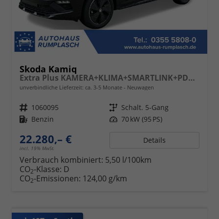
Skoda Kamiq
Extra Plus KAMERA+KLIMA+SMARTLINK+PDC+LED+TEMPOMAT
unverbindliche Lieferzeit: ca. 3-5 Monate
Neuwagen
Fahrzeugnr.
1060095
Getriebe
Schalt. 5-Gang
Kraftstoff
Benzin
Leistung
70 kW (95 PS)
22.280,– €
Details
incl. 19% MwSt.
Verbrauch kombiniert:
5,50 l/100km
CO
-Klasse:
D
2
CO
-Emissionen:
124,00 g/km
2