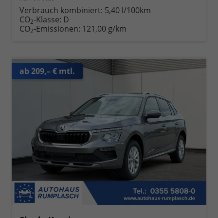
Verbrauch kombiniert:
5,40 l/100km
CO
-Klasse:
D
2
CO
-Emissionen:
121,00 g/km
2
ab 209,– € mtl.