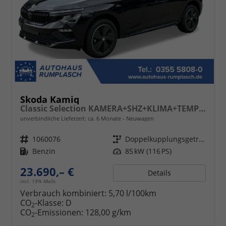
Skoda Kamiq
Classic Selection KAMERA+SHZ+KLIMA+TEMPOMAT+LED+16" LM
unverbindliche Lieferzeit: ca. 6 Monate
Neuwagen
Fahrzeugnr.
1060076
Getriebe
Doppelkupplungsgetriebe (DSG)
Kraftstoff
Benzin
Leistung
85 kW (116 PS)
23.690,– €
Details
incl. 19% MwSt.
Verbrauch kombiniert:
5,70 l/100km
CO
-Klasse:
D
2
CO
-Emissionen:
128,00 g/km
2