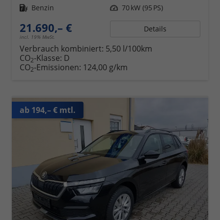
Kraftstoff
Benzin
Leistung
70 kW (95 PS)
21.690,– €
Details
incl. 19% MwSt.
Verbrauch kombiniert:
5,50 l/100km
CO
-Klasse:
D
2
CO
-Emissionen:
124,00 g/km
2
ab 194,– € mtl.