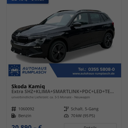
Skoda Kamiq
Extra SHZ+KLIMA+SMARTLINK+PDC+LED+TEMPOMAT
unverbindliche Lieferzeit: ca. 3-5 Monate
Neuwagen
Fahrzeugnr.
1060092
Getriebe
Schalt. 5-Gang
Kraftstoff
Benzin
Leistung
70 kW (95 PS)
20.890,– €
Details