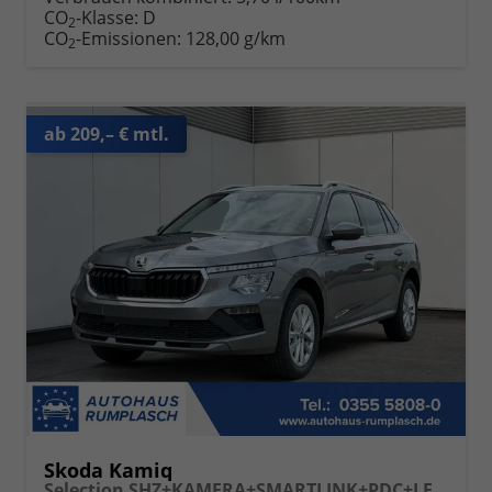
CO
-Klasse:
D
2
CO
-Emissionen:
128,00 g/km
2
ab 209,– € mtl.
Skoda Kamiq
Selection SHZ+KAMERA+SMARTLINK+PDC+LED+16" ALU