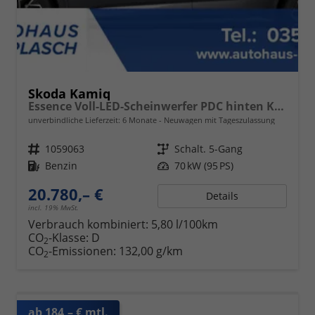
Skoda Kamiq
Essence Voll-LED-Scheinwerfer PDC hinten Klima
unverbindliche Lieferzeit:
6 Monate
Neuwagen mit Tageszulassung
Fahrzeugnr.
1059063
Getriebe
Schalt. 5-Gang
Kraftstoff
Benzin
Leistung
70 kW (95 PS)
20.780,– €
Details
incl. 19% MwSt.
Verbrauch kombiniert:
5,80 l/100km
CO
-Klasse:
D
2
CO
-Emissionen:
132,00 g/km
2
ab 184,– € mtl.