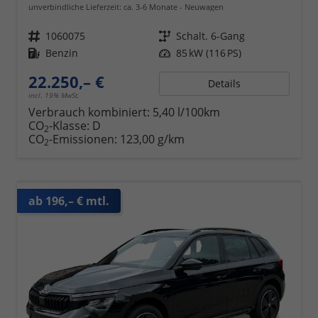
unverbindliche Lieferzeit: ca. 3-6 Monate
Neuwagen
Fahrzeugnr.
1060075
Getriebe
Schalt. 6-Gang
Kraftstoff
Benzin
Leistung
85 kW (116 PS)
22.250,– €
Details
incl. 19% MwSt.
Verbrauch kombiniert:
5,40 l/100km
CO
-Klasse:
D
2
CO
-Emissionen:
123,00 g/km
2
ab 196,– € mtl.