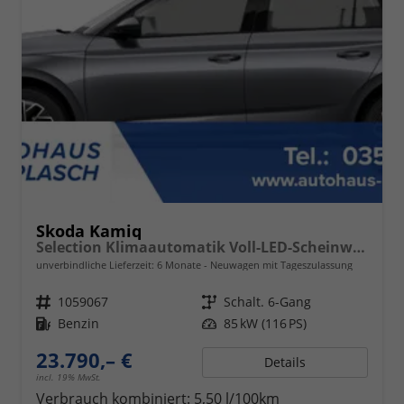
Skoda Kamiq
Selection Klimaautomatik Voll-LED-Scheinwerfer Tempomat
unverbindliche Lieferzeit:
6 Monate
Neuwagen mit Tageszulassung
Fahrzeugnr.
1059067
Getriebe
Schalt. 6-Gang
Kraftstoff
Benzin
Leistung
85 kW (116 PS)
23.790,– €
Details
incl. 19% MwSt.
Verbrauch kombiniert:
5,50 l/100km