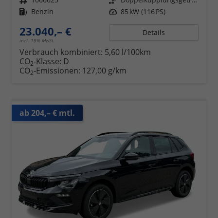
Kraftstoff
Benzin
Leistung
85 kW (116 PS)
23.040,– €
Details
incl. 19% MwSt.
Verbrauch kombiniert:
5,60 l/100km
CO
-Klasse:
D
2
CO
-Emissionen:
127,00 g/km
2
ab 204,– € mtl.