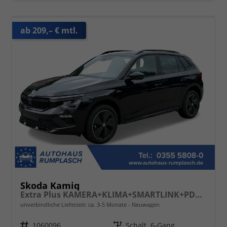
ab 209,– € mtl.
Skoda Kamiq
Extra Plus KAMERA+KLIMA+SMARTLINK+PDC+LED+TEMPOMAT
unverbindliche Lieferzeit: ca. 3-5 Monate
Neuwagen
Fahrzeugnr.
1060096
Getriebe
Schalt. 6-Gang