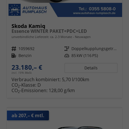
Skoda Kamiq
Essence WINTER PAKET+PDC+LED
unverbindliche Lieferzeit: ca. 2-3 Monate
Neuwagen
Fahrzeugnr.
1059692
Getriebe
Doppelkupplungsgetriebe (DSG)
Kraftstoff
Benzin
Leistung
85 kW (116 PS)
23.180,– €
Details
incl. 19% MwSt.
Verbrauch kombiniert:
5,70 l/100km
CO
-Klasse:
D
2
CO
-Emissionen:
128,00 g/km
2
ab 207,– € mtl.