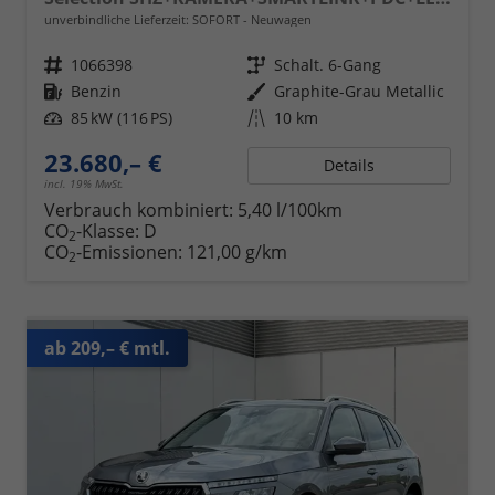
unverbindliche Lieferzeit: SOFORT
Neuwagen
Fahrzeugnr.
1066398
Getriebe
Schalt. 6-Gang
Kraftstoff
Benzin
Außenfarbe
Graphite-Grau Metallic
Leistung
85 kW (116 PS)
Kilometerstand
10 km
23.680,– €
Details
incl. 19% MwSt.
Verbrauch kombiniert:
5,40 l/100km
CO
-Klasse:
D
2
CO
-Emissionen:
121,00 g/km
2
ab 209,– € mtl.