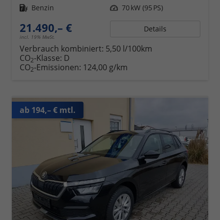
Kraftstoff
Benzin
Leistung
70 kW (95 PS)
21.490,– €
Details
incl. 19% MwSt.
Verbrauch kombiniert:
5,50 l/100km
CO
-Klasse:
D
2
CO
-Emissionen:
124,00 g/km
2
ab 194,– € mtl.