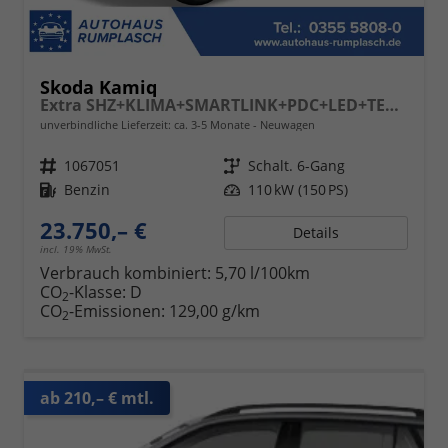
Skoda Kamiq
Extra SHZ+KLIMA+SMARTLINK+PDC+LED+TEMPOMAT
unverbindliche Lieferzeit: ca. 3-5 Monate
Neuwagen
Fahrzeugnr.
1067051
Getriebe
Schalt. 6-Gang
Kraftstoff
Benzin
Leistung
110 kW (150 PS)
23.750,– €
Details
incl. 19% MwSt.
Verbrauch kombiniert:
5,70 l/100km
CO
-Klasse:
D
2
CO
-Emissionen:
129,00 g/km
2
ab 210,– € mtl.