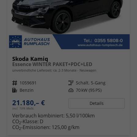
Skoda Kamiq
Essence WINTER PAKET+PDC+LED
unverbindliche Lieferzeit: ca. 2-3 Monate
Neuwagen
Fahrzeugnr.
1059691
Getriebe
Schalt. 5-Gang
Kraftstoff
Benzin
Leistung
70 kW (95 PS)
21.180,– €
Details
incl. 19% MwSt.
Verbrauch kombiniert:
5,50 l/100km
CO
-Klasse:
D
2
CO
-Emissionen:
125,00 g/km
2