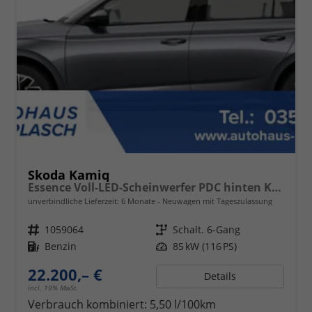
Skoda Kamiq
Essence Voll-LED-Scheinwerfer PDC hinten Klima
unverbindliche Lieferzeit:
6 Monate
Neuwagen mit Tageszulassung
Fahrzeugnr.
1059064
Getriebe
Schalt. 6-Gang
Kraftstoff
Benzin
Leistung
85 kW (116 PS)
22.200,– €
Details
incl. 19% MwSt.
Verbrauch kombiniert:
5,50 l/100km