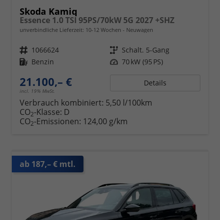
Skoda Kamiq
Essence 1.0 TSI 95PS/70kW 5G 2027 +SHZ
unverbindliche Lieferzeit: 10-12 Wochen
Neuwagen
Fahrzeugnr.
1066624
Getriebe
Schalt. 5-Gang
Kraftstoff
Benzin
Leistung
70 kW (95 PS)
21.100,– €
Details
incl. 19% MwSt.
Verbrauch kombiniert:
5,50 l/100km
CO
-Klasse:
D
2
CO
-Emissionen:
124,00 g/km
2
ab 187,– € mtl.