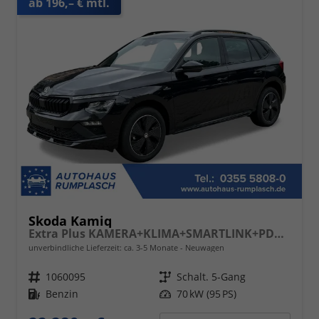
ab 196,– € mtl.
Skoda Kamiq
Extra Plus KAMERA+KLIMA+SMARTLINK+PDC+LED+TEMPOMAT
unverbindliche Lieferzeit: ca. 3-5 Monate
Neuwagen
Fahrzeugnr.
1060095
Getriebe
Schalt. 5-Gang
Kraftstoff
Benzin
Leistung
70 kW (95 PS)