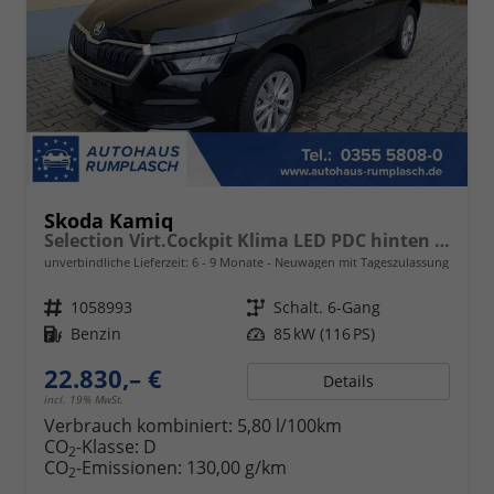
Skoda Kamiq
Selection Virt.Cockpit Klima LED PDC hinten Sitzheizung
unverbindliche Lieferzeit: 6 - 9 Monate
Neuwagen mit Tageszulassung
Fahrzeugnr.
1058993
Getriebe
Schalt. 6-Gang
Kraftstoff
Benzin
Leistung
85 kW (116 PS)
22.830,– €
Details
incl. 19% MwSt.
Verbrauch kombiniert:
5,80 l/100km
CO
-Klasse:
D
2
CO
-Emissionen:
130,00 g/km
2