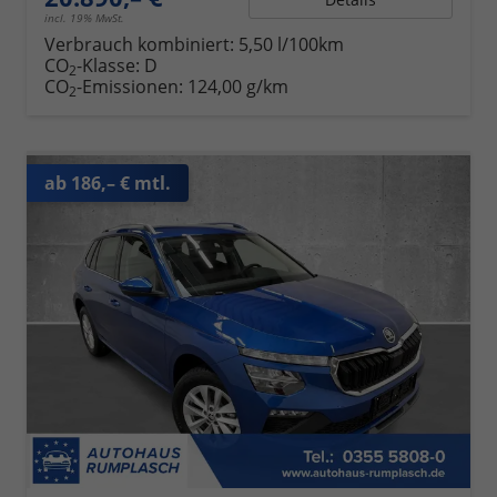
incl. 19% MwSt.
Verbrauch kombiniert:
5,50 l/100km
CO
-Klasse:
D
2
CO
-Emissionen:
124,00 g/km
2
ab 186,– € mtl.