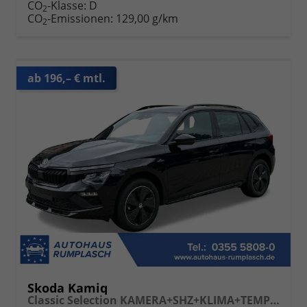
CO
-Klasse:
D
2
CO
-Emissionen:
129,00 g/km
2
ab 196,– € mtl.
Skoda Kamiq
Classic Selection KAMERA+SHZ+KLIMA+TEMPOMAT+LED+16" LM