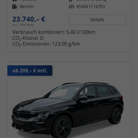
Kraftstoff
Benzin
Leistung
85 kW (116 PS)
23.740,– €
Details
incl. 19% MwSt.
Verbrauch kombiniert:
5,40 l/100km
CO
-Klasse:
D
2
CO
-Emissionen:
123,00 g/km
2
ab 209,– € mtl.