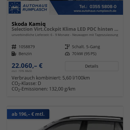
Skoda Kamiq
Selection Virt.Cockpit Klima LED PDC hinten Sitzheizung
unverbindliche Lieferzeit: 6 - 9 Monate
Neuwagen mit Tageszulassung
Fahrzeugnr.
1058879
Getriebe
Schalt. 5-Gang
Kraftstoff
Benzin
Leistung
70 kW (95 PS)
22.060,– €
Details
incl. 19% MwSt.
Verbrauch kombiniert:
5,60 l/100km
CO
-Klasse:
D
2
CO
-Emissionen:
132,00 g/km
2
ab 196,– € mtl.