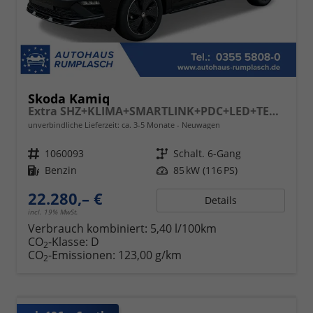
Skoda Kamiq
Extra SHZ+KLIMA+SMARTLINK+PDC+LED+TEMPOMAT
unverbindliche Lieferzeit: ca. 3-5 Monate
Neuwagen
Fahrzeugnr.
1060093
Getriebe
Schalt. 6-Gang
Kraftstoff
Benzin
Leistung
85 kW (116 PS)
22.280,– €
Details
incl. 19% MwSt.
Verbrauch kombiniert:
5,40 l/100km
CO
-Klasse:
D
2
CO
-Emissionen:
123,00 g/km
2