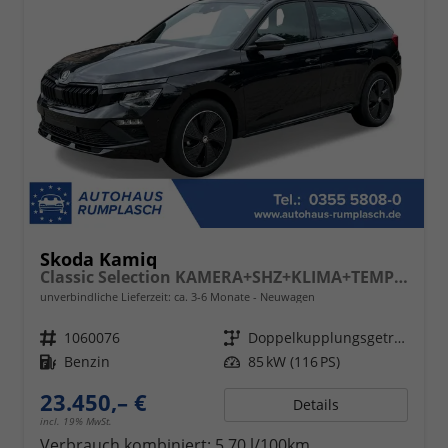
Skoda Kamiq
Classic Selection KAMERA+SHZ+KLIMA+TEMPOMAT+LED+16" LM
unverbindliche Lieferzeit: ca. 3-6 Monate
Neuwagen
Fahrzeugnr.
1060076
Getriebe
Doppelkupplungsgetriebe (DSG)
Kraftstoff
Benzin
Leistung
85 kW (116 PS)
23.450,– €
Details
incl. 19% MwSt.
Verbrauch kombiniert:
5,70 l/100km