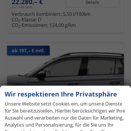
22.280,– €
Details
incl. 19% MwSt.
Verbrauch kombiniert:
5,50 l/100km
CO
-Klasse:
D
2
CO
-Emissionen:
124,00 g/km
2
ab 197,– € mtl.
Wir respektieren Ihre Privatsphäre
Unsere Website setzt Cookies ein, um unsere Dienste
für Sie bereitzustellen. Hierbei berücksichtigen wir Ihre
Auswahl und verarbeiten nur die Daten für Marketing,
Analytics und Personalisierung, für die Sie uns Ihr