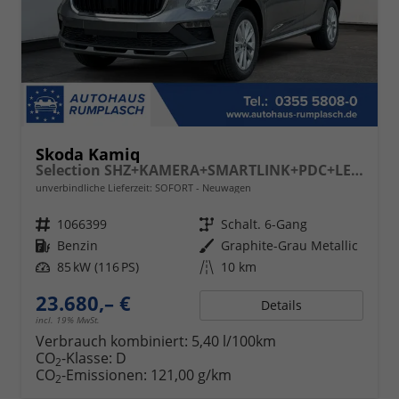
Skoda Kamiq
Selection SHZ+KAMERA+SMARTLINK+PDC+LED+16" ALU
unverbindliche Lieferzeit: SOFORT
Neuwagen
Fahrzeugnr.
1066399
Getriebe
Schalt. 6-Gang
Kraftstoff
Benzin
Außenfarbe
Graphite-Grau Metallic
Leistung
85 kW (116 PS)
Kilometerstand
10 km
23.680,– €
Details
incl. 19% MwSt.
Verbrauch kombiniert:
5,40 l/100km
CO
-Klasse:
D
2
CO
-Emissionen:
121,00 g/km
2