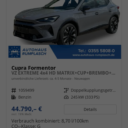
Cupra Formentor
VZ EXTREME 4x4 HD MATRIX+CUP+BREMBO+KAMERA+eHK+SENNHEISER+ACC
unverbindliche Lieferzeit: ca. 4-5 Monate
Neuwagen
Fahrzeugnr.
1059499
Getriebe
Doppelkupplungsgetriebe (DSG)
Kraftstoff
Benzin
Leistung
245 kW (333 PS)
44.790,– €
Details
incl. 19% MwSt.
Verbrauch kombiniert:
8,70 l/100km
CO
-Klasse:
G
2