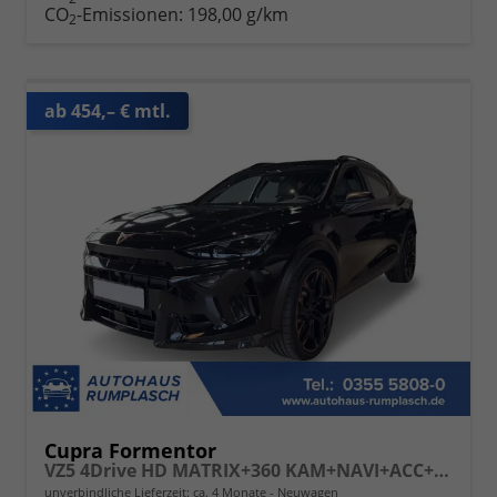
CO
-Emissionen:
198,00 g/km
2
ab 454,– € mtl.
Cupra Formentor
VZ5 4Drive HD MATRIX+360 KAM+NAVI+ACC+20"LM+SENNHEISER
unverbindliche Lieferzeit: ca. 4 Monate
Neuwagen