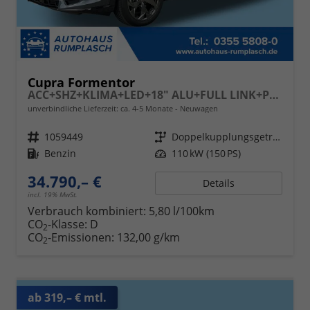
Cupra Formentor
ACC+SHZ+KLIMA+LED+18" ALU+FULL LINK+PDC
unverbindliche Lieferzeit: ca. 4-5 Monate
Neuwagen
Fahrzeugnr.
1059449
Getriebe
Doppelkupplungsgetriebe (DSG)
Kraftstoff
Benzin
Leistung
110 kW (150 PS)
34.790,– €
Details
incl. 19% MwSt.
Verbrauch kombiniert:
5,80 l/100km
CO
-Klasse:
D
2
CO
-Emissionen:
132,00 g/km
2
ab 319,– € mtl.