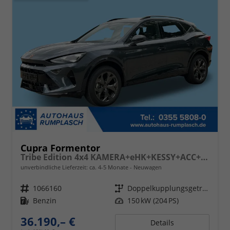
Cupra Formentor
Tribe Edition 4x4 KAMERA+eHK+KESSY+ACC+SHZ+19" ALU+LED+FULL LINK
unverbindliche Lieferzeit: ca. 4-5 Monate
Neuwagen
Fahrzeugnr.
1066160
Getriebe
Doppelkupplungsgetriebe (DSG)
Kraftstoff
Benzin
Leistung
150 kW (204 PS)
36.190,– €
Details