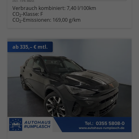
incl. 19% MwSt.
Verbrauch kombiniert:
7,40 l/100km
CO
-Klasse:
F
2
CO
-Emissionen:
169,00 g/km
2
ab 335,– € mtl.