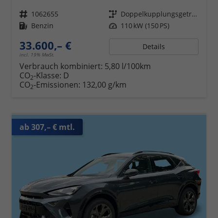
Fahrzeugnr.
1062655
Getriebe
Doppelkupplungsgetriebe (DSG)
Kraftstoff
Benzin
Leistung
110 kW (150 PS)
33.600,– €
Details
incl. 19% MwSt.
Verbrauch kombiniert:
5,80 l/100km
CO
-Klasse:
D
2
CO
-Emissionen:
132,00 g/km
2
ab 307,– € mtl.