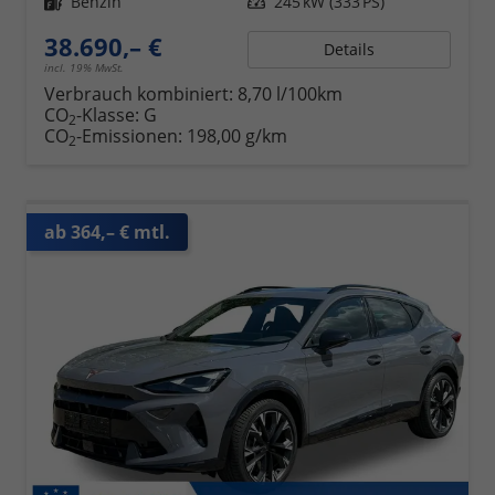
Kraftstoff
Benzin
Leistung
245 kW (333 PS)
38.690,– €
Details
incl. 19% MwSt.
Verbrauch kombiniert:
8,70 l/100km
CO
-Klasse:
G
2
CO
-Emissionen:
198,00 g/km
2
ab 364,– € mtl.