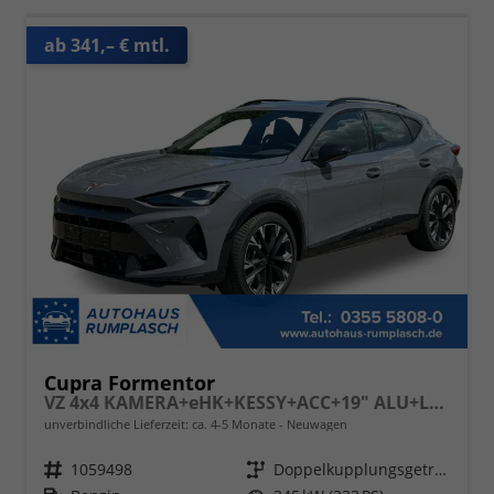
ab 341,– € mtl.
Cupra Formentor
VZ 4x4 KAMERA+eHK+KESSY+ACC+19" ALU+LED+FULL LINK
unverbindliche Lieferzeit: ca. 4-5 Monate
Neuwagen
Fahrzeugnr.
1059498
Getriebe
Doppelkupplungsgetriebe (DSG)