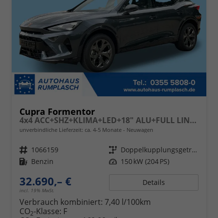
Cupra Formentor
4x4 ACC+SHZ+KLIMA+LED+18" ALU+FULL LINK+PDC
unverbindliche Lieferzeit: ca. 4-5 Monate
Neuwagen
Fahrzeugnr.
1066159
Getriebe
Doppelkupplungsgetriebe (DSG)
Kraftstoff
Benzin
Leistung
150 kW (204 PS)
32.690,– €
Details
incl. 19% MwSt.
Verbrauch kombiniert:
7,40 l/100km
CO
-Klasse:
F
2