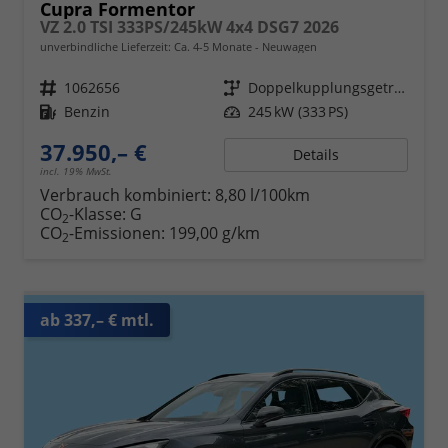
Cupra Formentor
VZ 2.0 TSI 333PS/245kW 4x4 DSG7 2026
unverbindliche Lieferzeit: Ca. 4-5 Monate
Neuwagen
Fahrzeugnr.
1062656
Getriebe
Doppelkupplungsgetriebe (DSG)
Kraftstoff
Benzin
Leistung
245 kW (333 PS)
37.950,– €
Details
incl. 19% MwSt.
Verbrauch kombiniert:
8,80 l/100km
CO
-Klasse:
G
2
CO
-Emissionen:
199,00 g/km
2
ab 337,– € mtl.