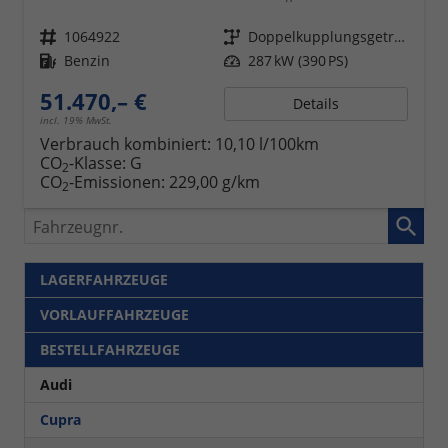
Fahrzeugnr.
1064922
Getriebe
Doppelkupplungsgetriebe (DSG)
Kraftstoff
Benzin
Leistung
287 kW (390 PS)
51.470,– €
Details
incl. 19% MwSt.
Verbrauch kombiniert:
10,10 l/100km
CO
-Klasse:
G
2
CO
-Emissionen:
229,00 g/km
2
Fahrzeugnr.
LAGERFAHRZEUGE
VORLAUFFAHRZEUGE
BESTELLFAHRZEUGE
Audi
Cupra