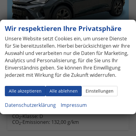
Wir respektieren Ihre Privatsphäre
Unsere Website setzt Cookies ein, um unsere Dienste
für Sie bereitzustellen. Hierbei berücksichtigen wir Ihre
Auswahl und verarbeiten nur die Daten für Marketing,
Cupra Formentor
Tribe Edition KAMERA+eHK+KESSY+ACC+SHZ+19" ALU+LED+FULL LINK
Analytics und Personalisierung, für die Sie uns Ihr
unverbindliche Lieferzeit: ca. 4-5 Monate
Neuwagen
Einverständnis geben. Sie können Ihre Einwilligung
jederzeit mit Wirkung für die Zukunft widerrufen.
Fahrzeugnr.
1060159
Getriebe
Doppelkupplungsgetriebe (DSG)
Kraftstoff
Benzin
Leistung
110 kW (150 PS)
Alle akzeptieren
Alle ablehnen
Einstellungen
38.280,– €
Details
incl. 19% MwSt.
Datenschutzerklärung
Impressum
Verbrauch kombiniert:
5,80 l/100km
CO
-Klasse:
D
2
CO
-Emissionen:
132,00 g/km
2