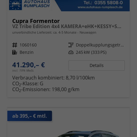
Cupra Formentor
VZ Tribe Edition 4x4 KAMERA+eHK+KESSY+SHZ+ACC+19" ALU+FULL LINK
unverbindliche Lieferzeit: ca. 4-5 Monate
Neuwagen
Fahrzeugnr.
1060160
Getriebe
Doppelkupplungsgetriebe (DSG)
Kraftstoff
Benzin
Leistung
245 kW (333 PS)
41.290,– €
Details
incl. 19% MwSt.
Verbrauch kombiniert:
8,70 l/100km
CO
-Klasse:
G
2
CO
-Emissionen:
198,00 g/km
2
ab 395,– € mtl.