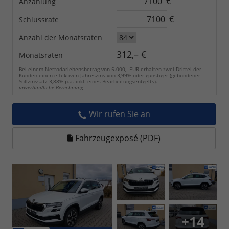
€
Anzahlung
€
Schlussrate
Anzahl der Monatsraten
312,– €
Monatsraten
Bei einem Nettodarlehensbetrag von 5.000,- EUR erhalten zwei Drittel der
Kunden einen effektiven Jahreszins von 3,99% oder günstiger (gebundener
Sollzinssatz 3,88% p.a. inkl. eines Bearbeitungsentgelts).
unverbindliche Berechnung
Wir rufen Sie an
Fahrzeugexposé (PDF)
+14