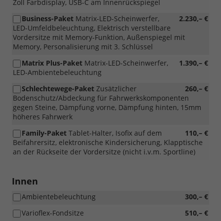
Zoll Farbdisplay, USB-C am Innenrückspiegel
Business-Paket
Matrix-LED-Scheinwerfer,
2.230,– €
LED-Umfeldbeleuchtung, Elektrisch verstellbare
Vordersitze mit Memory-Funktion, Außenspiegel mit
Memory, Personalisierung mit 3. Schlüssel
Matrix Plus-Paket
Matrix-LED-Scheinwerfer,
1.390,– €
LED-Ambientebeleuchtung
Schlechtewege-Paket
Zusätzlicher
260,– €
Bodenschutz/Abdeckung für Fahrwerkskomponenten
gegen Steine, Dämpfung vorne, Dämpfung hinten, 15mm
höheres Fahrwerk
Family-Paket
Tablet-Halter, Isofix auf dem
110,– €
Beifahrersitz, elektronische Kindersicherung, Klapptische
an der Rückseite der Vordersitze (nicht i.v.m. Sportline)
Innen
Ambientebeleuchtung
300,– €
Varioflex-Fondsitze
510,– €