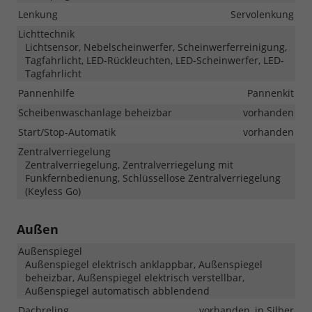
Lenkung
Servolenkung
Lichttechnik
Lichtsensor, Nebelscheinwerfer, Scheinwerferreinigung,
Tagfahrlicht, LED-Rückleuchten, LED-Scheinwerfer, LED-
Tagfahrlicht
Pannenhilfe
Pannenkit
Scheibenwaschanlage beheizbar
vorhanden
Start/Stop-Automatik
vorhanden
Zentralverriegelung
Zentralverriegelung, Zentralverriegelung mit
Funkfernbedienung, Schlüssellose Zentralverriegelung
(Keyless Go)
Außen
Außenspiegel
Außenspiegel elektrisch anklappbar, Außenspiegel
beheizbar, Außenspiegel elektrisch verstellbar,
Außenspiegel automatisch abblendend
Dachreling
vorhanden, in Silber