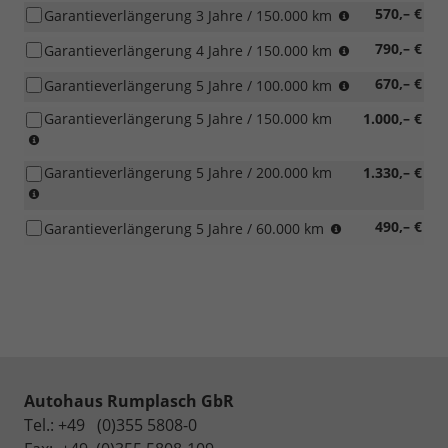
(was
570,– €
Garantieverlängerung 3 Jahre / 150.000 km
zuerst
(was
790,– €
Garantieverlängerung 4 Jahre / 150.000 km
eintritt)
zuerst
(was
670,– €
Garantieverlängerung 5 Jahre / 100.000 km
eintritt)
zuerst
Garantieverlängerung 5 Jahre / 150.000 km
1.000,– €
eintritt)
(was
zuerst
Garantieverlängerung 5 Jahre / 200.000 km
1.330,– €
eintritt)
(was
zuerst
(was
490,– €
Garantieverlängerung 5 Jahre / 60.000 km
eintritt)
zuerst
eintritt)
Autohaus Rumplasch GbR
Tel.: +49 (0)355 5808-0