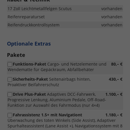
17 Zoll Leichtmetallfelgen Scutus
vorhanden
Reifenreparaturset
vorhanden
Reifendruckkontrollsystem
vorhanden
Optionale Extras
Pakete
Funktions-Paket
Cargo- und Netzelemente und
80,– €
Wendematte für Gepäckraum, Abfallbehäter
Sicherheits-Paket
Seitenairbags hinten,
430,– €
Proaktiver Beifahrerschutz
Drive Plus-Paket
Adaptives DCC-Fahrwerk,
1.100,– €
Progressive Lenkung, Aluminium Pedale, Off-Road-
Funktion zur Auswahl des Fahrmodus (nur 4×4)
Fahrassistenz 1.5+ mit Navigationt
1.180,– €
Überwachung des toten Winkels (Side Assist), Adaptiver
Spurhalteassistent (Lane Assist +), Navigationssystem mit 8