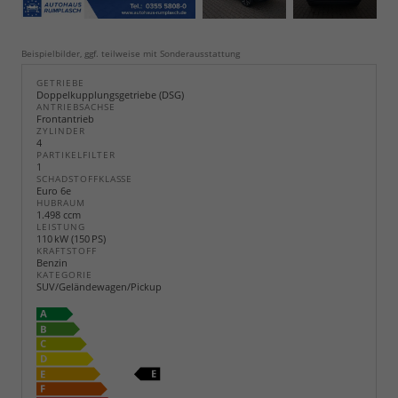
Beispielbilder, ggf. teilweise mit Sonderausstattung
GETRIEBE
Doppelkupplungsgetriebe (DSG)
ANTRIEBSACHSE
Frontantrieb
ZYLINDER
4
PARTIKELFILTER
1
SCHADSTOFFKLASSE
Euro 6e
HUBRAUM
1.498 ccm
LEISTUNG
110 kW (150 PS)
KRAFTSTOFF
Benzin
KATEGORIE
SUV/Geländewagen/Pickup