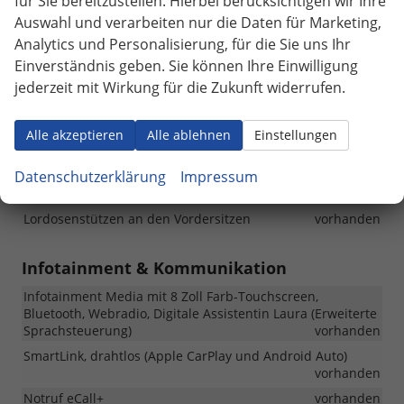
für Sie bereitzustellen. Hierbei berücksichtigen wir Ihre
Auswahl und verarbeiten nur die Daten für Marketing,
12V-Steckdose vorn und im Fond
vorhanden
Analytics und Personalisierung, für die Sie uns Ihr
Armlehne hinten
vorhanden
Einverständnis geben. Sie können Ihre Einwilligung
Sitzheizung, vorn und hinten
vorhanden
jederzeit mit Wirkung für die Zukunft widerrufen.
Lenkrad, beheizbar
vorhanden
Induktionsladegerät für Smartphones
vorhanden
Alle akzeptieren
Alle ablehnen
Einstellungen
Rücksitzbank ungeteilt, Rückenlehne geteilt und
umklappbar
vorhanden
Datenschutzerklärung
Impressum
Variables Gepäckraumkonzept
vorhanden
Lordosenstützen an den Vordersitzen
vorhanden
Infotainment & Kommunikation
Infotainment Media mit 8 Zoll Farb-Touchscreen,
Bluetooth, Webradio, Digitale Assistentin Laura (Erweiterte
Sprachsteuerung)
vorhanden
SmartLink, drahtlos (Apple CarPlay und Android Auto)
vorhanden
Notruf eCall+
vorhanden