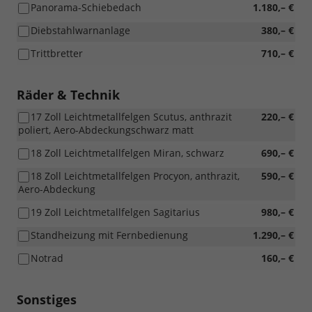
Panorama-Schiebedach
1.180,– €
Diebstahlwarnanlage
380,– €
Trittbretter
710,– €
Räder & Technik
17 Zoll Leichtmetallfelgen Scutus, anthrazit
220,– €
poliert, Aero-Abdeckungschwarz matt
18 Zoll Leichtmetallfelgen Miran, schwarz
690,– €
18 Zoll Leichtmetallfelgen Procyon, anthrazit,
590,– €
Aero-Abdeckung
19 Zoll Leichtmetallfelgen Sagitarius
980,– €
Standheizung mit Fernbedienung
1.290,– €
Notrad
160,– €
Sonstiges