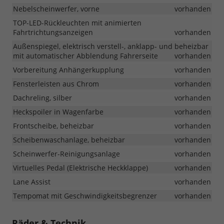
Nebelscheinwerfer, vorne
vorhanden
TOP-LED-Rückleuchten mit animierten
Fahrtrichtungsanzeigen
vorhanden
Außenspiegel, elektrisch verstell-, anklapp- und beheizbar
mit automatischer Abblendung Fahrerseite
vorhanden
Vorbereitung Anhängerkupplung
vorhanden
Fensterleisten aus Chrom
vorhanden
Dachreling, silber
vorhanden
Heckspoiler in Wagenfarbe
vorhanden
Frontscheibe, beheizbar
vorhanden
Scheibenwaschanlage, beheizbar
vorhanden
Scheinwerfer-Reinigungsanlage
vorhanden
Virtuelles Pedal (Elektrische Heckklappe)
vorhanden
Lane Assist
vorhanden
Tempomat mit Geschwindigkeitsbegrenzer
vorhanden
Räder & Technik