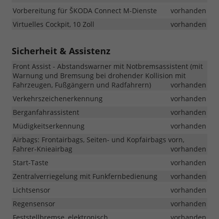
Vorbereitung für ŠKODA Connect M-Dienste
vorhanden
Virtuelles Cockpit, 10 Zoll
vorhanden
Sicherheit & Assistenz
Front Assist - Abstandswarner mit Notbremsassistent (mit
Warnung und Bremsung bei drohender Kollision mit
Fahrzeugen, Fußgängern und Radfahrern)
vorhanden
Verkehrszeichenerkennung
vorhanden
Berganfahrassistent
vorhanden
Müdigkeitserkennung
vorhanden
Airbags: Frontairbags, Seiten- und Kopfairbags vorn,
Fahrer-Knieairbag
vorhanden
Start-Taste
vorhanden
Zentralverriegelung mit Funkfernbedienung
vorhanden
Lichtsensor
vorhanden
Regensensor
vorhanden
Feststellbremse, elektronisch
vorhanden