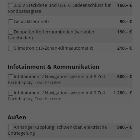
230 V Steckdose und USB-C-Ladeanschluss für
150,– €
Fondpassagiere
Gepäcktrennnetz
90,– €
Doppelter Kofferraumboden (variabler
190,– €
Ladeboden)
Climatronic (3-Zonen-Klimaautomatik)
210,– €
Infotainment & Kommunikation
Infotainment / Navigationssystem mit 8 Zoll
500,– €
Farbdisplay, Touchscreen
Infotainment / Navigationssystem mit 9 Zoll
1.280,– €
Farbdisplay, Touchscreen
Außen
Anhängerkupplung, schwenkbar, elektrische
980,– €
Entriegelung