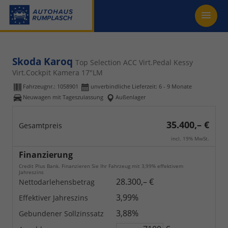
Skoda Karoq
Top Selection ACC Virt.Pedal Kessy
Virt.Cockpit Kamera 17"LM
Fahrzeugnr.:
1058901
unverbindliche Lieferzeit: 6 - 9 Monate
Neuwagen mit Tageszulassung
Außenlager
35.400,– €
Gesamtpreis
incl. 19% MwSt.
Finanzierung
Credit Plus Bank. Finanzieren Sie Ihr Fahrzeug mit 3,99% effektivem
Jahreszins
28.300,– €
Nettodarlehensbetrag
3,99%
Effektiver Jahreszins
3,88%
Gebundener Sollzinssatz