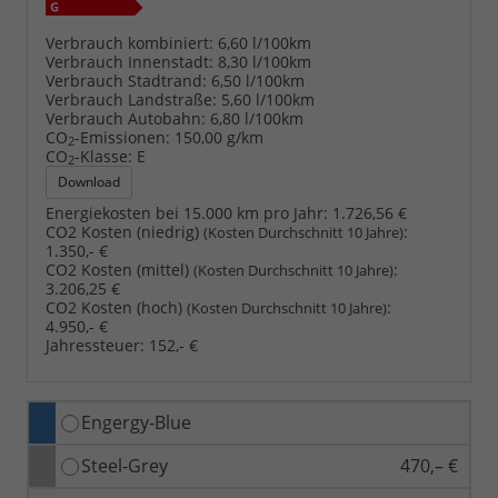
Verbrauch kombiniert:
6,60 l/100km
Verbrauch Innenstadt:
8,30 l/100km
Verbrauch Stadtrand:
6,50 l/100km
Verbrauch Landstraße:
5,60 l/100km
Verbrauch Autobahn:
6,80 l/100km
CO
-Emissionen:
150,00 g/km
2
CO
-Klasse:
E
2
Download
Energiekosten bei 15.000 km pro Jahr:
1.726,56 €
CO2 Kosten (niedrig)
:
(Kosten Durchschnitt 10 Jahre)
1.350,- €
CO2 Kosten (mittel)
:
(Kosten Durchschnitt 10 Jahre)
3.206,25 €
CO2 Kosten (hoch)
:
(Kosten Durchschnitt 10 Jahre)
4.950,- €
Jahressteuer:
152,- €
Engergy-Blue
Steel-Grey
470,– €