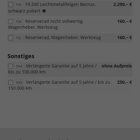
19 Zoll Leichtmetallfelgen Becrux,
2.290,– €
PJ8
mit
nicht
schwarz poliert
s3FU/PFA/Loft
möglich
Reserverad nicht vollwertig,
160,– €
PJA
mit
Wagenheber, Werkzeug
s3FU/PFA/Loft
Reserverad, Wagenheber, Werkzeug
160,– €
PJC
Sonstiges
Verlängerte Garantie auf 5 Jahre /
ohne Aufpreis
EA4
bis zu 100.000 km
Verlängerte Garantie auf 5 Jahre / bis zu
250,– €
EA9
150.000 km