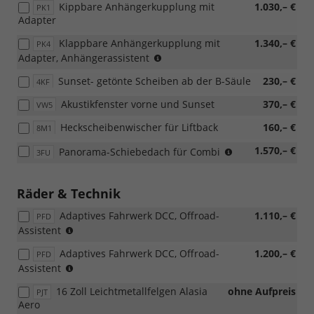
Kippbare Anhängerkupplung mit
1.030,– €
PK1
Adapter
Klappbare Anhängerkupplung mit
1.340,– €
PK4
(nicht
Adapter, Anhängerassistent
möglich
Sunset- getönte Scheiben ab der B-Säule
230,– €
4KF
mit
Loft,
Akustikfenster vorne und Sunset
370,– €
VW5
nur
möglich
Heckscheibenwischer für Liftback
160,– €
8M1
mit
PAW/PAP,
nicht
1.570,– €
Panorama-Schiebedach für Combi
3FU
PLL/WLM/PLN/PYE/PYR/PYS/PYT)
möglich
mit
Loft
Räder & Technik
Adaptives Fahrwerk DCC, Offroad-
1.110,– €
PFD
(nur
Assistent
für
Adaptives Fahrwerk DCC, Offroad-
1.200,– €
PFD
4x4)
(nur
Assistent
(nur
für
für
16 Zoll Leichtmetallfelgen Alasia
ohne Aufpreis
PJT
4x4)
110
Aero
(nur
kW,