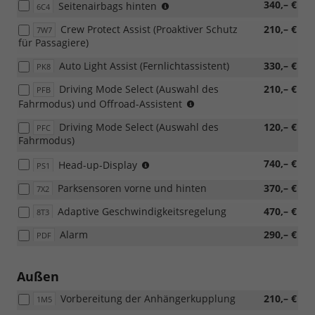
(nur
340,– €
Seitenairbags hinten
PTB/PTC/PAP/PAW
6C4
mit
möglich)
Crew Protect Assist (Proaktiver Schutz
210,– €
7W7
7W7
für Passagiere)
möglich)
Auto Light Assist (Fernlichtassistent)
330,– €
PK8
Driving Mode Select (Auswahl des
210,– €
PFB
(nur
Fahrmodus) und Offroad-Assistent
für
Driving Mode Select (Auswahl des
120,– €
PFC
4x4)
Fahrmodus)
nur
740,– €
Head-up-Display
PS1
mit
Parksensoren vorne und hinten
370,– €
7X2
PAW/PAP
möglich,
Adaptive Geschwindigkeitsregelung
470,– €
8T3
nicht
mit
Alarm
290,– €
PDF
Loft
möglich)
Außen
Vorbereitung der Anhängerkupplung
210,– €
1M5