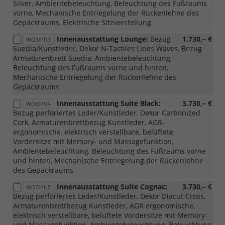
Silver, Ambientebeleuchtung, Beleuchtung des Fußraums
vorne, Mechanische Entriegelung der Rückenlehne des
Gepäckraums, Elektrische Sitzverstellung
Innenausstattung Lounge:
Bezug
1.730,– €
WD3/PD3
Suedia/Kunstleder, Dekor N-Tactiles Lines Waves, Bezug
Armaturenbrett Suedia, Ambientebeleuchtung,
Beleuchtung des Fußraums vorne und hinten,
Mechanische Entriegelung der Rückenlehne des
Gepäckraums
Innenausstattung Suite Black:
3.730,– €
WD6/PU4
Bezug perforiertes Leder/Kunstleder, Dekor Carbonized
Cork, Armaturenbrettbezug Kunstleder, AGR-
ergonomische, elektrisch verstellbare, belüftete
Vordersitze mit Memory- und Massagefunktion,
Ambientebeleuchtung, Beleuchtung des Fußraums vorne
und hinten, Mechanische Entriegelung der Rückenlehne
des Gepäckraums
Innenausstattung Suite Cognac:
3.730,– €
WD7/PU5
Bezug perforiertes Leder/Kunstleder, Dekor Diacut Cross,
Armaturenbrettbezug Kunstleder, AGR ergonomische,
elektrisch verstellbare, belüftete Vordersitze mit Memory-
und Massagefunktion, Ambientebeleuchtung, Beleuchtung