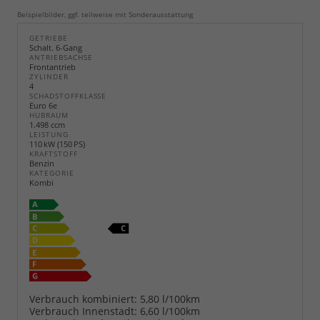
Beispielbilder, ggf. teilweise mit Sonderausstattung
GETRIEBE
Schalt. 6-Gang
ANTRIEBSACHSE
Frontantrieb
ZYLINDER
4
SCHADSTOFFKLASSE
Euro 6e
HUBRAUM
1.498 ccm
LEISTUNG
110 kW (150 PS)
KRAFTSTOFF
Benzin
KATEGORIE
Kombi
Verbrauch kombiniert:
5,80 l/100km
Verbrauch Innenstadt:
6,60 l/100km