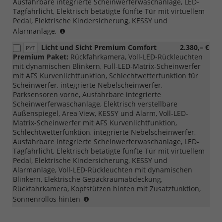
Ausfahrbare integrierte Scheinwerferwaschanlage, LED-
Tagfahrlicht, Elektrisch betätigte fünfte Tür mit virtuellem
Pedal, Elektrische Kindersicherung, KESSY und
(nur
Alarmanlage,
mit
Licht und Sicht Premium Comfort
2.380,– €
PYT
PTB/PTC/PAW/PAP
Premium Paket:
Rückfahrkamera, Voll-LED-Rückleuchten
möglich,
mit dynamischen Blinkern, Full-LED-Matrix-Scheinwerfer
nicht
mit AFS Kurvenlichtfunktion, Schlechtwetterfunktion für
mit
Scheinwerfer, integrierte Nebelscheinwerfer,
Loft,
Parksensoren vorne, Ausfahrbare integrierte
Liftback/Combi
Scheinwerferwaschanlage, Elektrisch verstellbare
möglich)
Außenspiegel, Area View, KESSY und Alarm, Voll-LED-
Matrix-Scheinwerfer mit AFS Kurvenlichtfunktion,
Schlechtwetterfunktion, integrierte Nebelscheinwerfer,
Ausfahrbare integrierte Scheinwerferwaschanlage, LED-
Tagfahrlicht, Elektrisch betätigte fünfte Tür mit virtuellem
Pedal, Elektrische Kindersicherung, KESSY und
Alarmanlage, Voll-LED-Rückleuchten mit dynamischen
Blinkern, Elektrische Gepäckraumabdeckung,
Rückfahrkamera, Kopfstützen hinten mit Zusatzfunktion,
(nur
Sonnenrollos hinten
mit
PTB/PTC/PAW/PAP