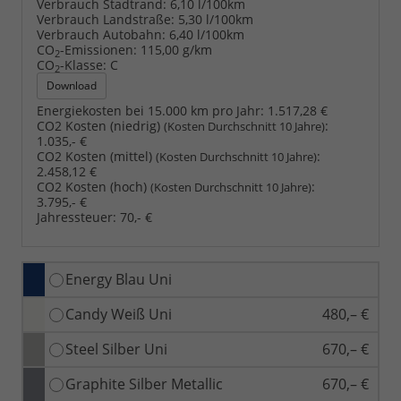
Verbrauch Stadtrand:
6,10 l/100km
Verbrauch Landstraße:
5,30 l/100km
Verbrauch Autobahn:
6,40 l/100km
CO
-Emissionen:
115,00 g/km
2
CO
-Klasse:
C
2
Download
Energiekosten bei 15.000 km pro Jahr:
1.517,28 €
CO2 Kosten (niedrig)
:
(Kosten Durchschnitt 10 Jahre)
1.035,- €
CO2 Kosten (mittel)
:
(Kosten Durchschnitt 10 Jahre)
2.458,12 €
CO2 Kosten (hoch)
:
(Kosten Durchschnitt 10 Jahre)
3.795,- €
Jahressteuer:
70,- €
Energy Blau Uni
Candy Weiß Uni
480,– €
Steel Silber Uni
670,– €
Graphite Silber Metallic
670,– €