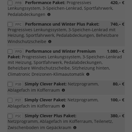
Performance Paket:
Progressives
420,– €
PPB
Loft
Lenkungssystem, 3-Speichen-Lenkrad, Sportfahrwerk,
mögli
(nicht
Pedalabdeckungen
möglich
Performance und Winter Plus Paket:
740,– €
PPC
mit
Progressives Lenkungssystem, 3-Speichen-Lenkrad mit
PWM/PWN,
Heizung, Sportfahrwerk, Pedalabdeckungen, Beheizbare
Loft)
(nicht
Windschutzscheibe
mit
Performance und Winter Premium
1.080,– €
PPD
Loft
Paket:
Progressives Lenkungssystem, 3-Speichen-Lenkrad
möglich)
mit Heizung, Sportfahrwerk, Pedalabdeckungen,
Beheizbare Windschutzscheibe, Sitzheizung hinten,
(nicht
Climatronic Dreizonen-Klimaautomatik
mit
Simply Clever Paket:
Netzprogramm,
80,– €
PSB
Loft
(nur
Ablagefach im Kofferraum
möglich)
für
Simply Clever Paket:
Netzprogramm,
100,– €
PST
m-
(nicht
Ablagefach im Kofferraum
HEV,
möglich
mit
Simply Clever Plus Paket:
380,– €
PSC
für
PWC/WD4/WD5)
Netzprogramm, Ablagefach im Kofferraum, Teilenetz,
m-
(nur
Zwischenboden im Gepäckraum
HEV,