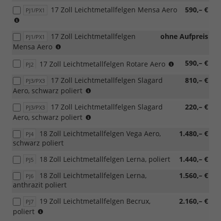
für
für
17 Zoll Leichtmetallfelgen Mensa Aero
590,– €
PJ1/PX1
110
4x4/außer
(außer
kW,
4x4)
4x4)
für
17 Zoll Leichtmetallfelgen
ohne Aufpreis
PJ1/PX1
4x4/außer
(nur
Mensa Aero
4x4)
4x4)
(außer
590,– €
17 Zoll Leichtmetallfelgen Rotare Aero
PJ2
4x4)
17 Zoll Leichtmetallfelgen Slagard
810,– €
PJ3/PX3
(außer
Aero, schwarz poliert
4x4)
17 Zoll Leichtmetallfelgen Slagard
220,– €
PJ3/PX3
(nur
Aero, schwarz poliert
4x4)
18 Zoll Leichtmetallfelgen Vega Aero,
1.480,– €
PJ4
schwarz poliert
18 Zoll Leichtmetallfelgen Lerna, poliert
1.440,– €
PJ5
18 Zoll Leichtmetallfelgen Lerna,
1.560,– €
PJ6
anthrazit poliert
19 Zoll Leichtmetallfelgen Becrux,
2.160,– €
PJ7
nicht
poliert
möglich