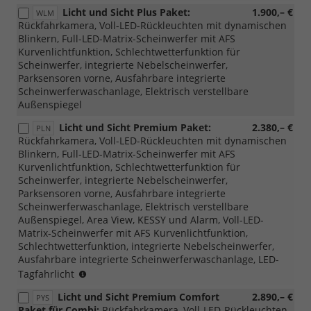
mit
Licht und Sicht Plus Paket:
1.900,– €
WLM
3N3
Rückfahrkamera, Voll-LED-Rückleuchten mit dynamischen
möglich)
Blinkern, Full-LED-Matrix-Scheinwerfer mit AFS
Kurvenlichtfunktion, Schlechtwetterfunktion für
Scheinwerfer, integrierte Nebelscheinwerfer,
Parksensoren vorne, Ausfahrbare integrierte
Scheinwerferwaschanlage, Elektrisch verstellbare
Außenspiegel
Licht und Sicht Premium Paket:
2.380,– €
PLN
Rückfahrkamera, Voll-LED-Rückleuchten mit dynamischen
Blinkern, Full-LED-Matrix-Scheinwerfer mit AFS
Kurvenlichtfunktion, Schlechtwetterfunktion für
Scheinwerfer, integrierte Nebelscheinwerfer,
Parksensoren vorne, Ausfahrbare integrierte
Scheinwerferwaschanlage, Elektrisch verstellbare
Außenspiegel, Area View, KESSY und Alarm, Voll-LED-
Matrix-Scheinwerfer mit AFS Kurvenlichtfunktion,
Schlechtwetterfunktion, integrierte Nebelscheinwerfer,
Ausfahrbare integrierte Scheinwerferwaschanlage, LED-
(nur
Tagfahrlicht
mit
Licht und Sicht Premium Comfort
2.890,– €
PYS
PTB/PTC/PAW/PAP
Paket für Combi:
Rückfahrkamera, Voll-LED-Rückleuchten