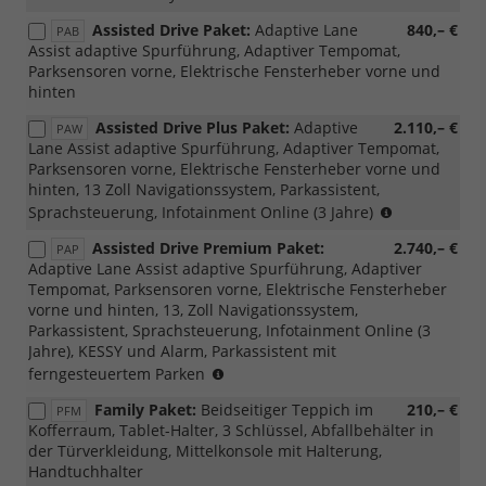
Assisted Drive Paket:
Adaptive Lane
840,– €
PAB
Assist adaptive Spurführung, Adaptiver Tempomat,
Parksensoren vorne, Elektrische Fensterheber vorne und
hinten
Assisted Drive Plus Paket:
Adaptive
2.110,– €
PAW
Lane Assist adaptive Spurführung, Adaptiver Tempomat,
Parksensoren vorne, Elektrische Fensterheber vorne und
hinten, 13 Zoll Navigationssystem, Parkassistent,
(Nicht
Sprachsteuerung, Infotainment Online (3 Jahre)
mit
Assisted Drive Premium Paket:
2.740,– €
PAP
Loft
Adaptive Lane Assist adaptive Spurführung, Adaptiver
kombinierba
Tempomat, Parksensoren vorne, Elektrische Fensterheber
vorne und hinten, 13, Zoll Navigationssystem,
Parkassistent, Sprachsteuerung, Infotainment Online (3
Jahre), KESSY und Alarm, Parkassistent mit
(Nicht
ferngesteuertem Parken
mit
Family Paket:
Beidseitiger Teppich im
210,– €
PFM
Loft
Kofferraum, Tablet-Halter, 3 Schlüssel, Abfallbehälter in
kombinierbar,
der Türverkleidung, Mittelkonsole mit Halterung,
nur
Handtuchhalter
für