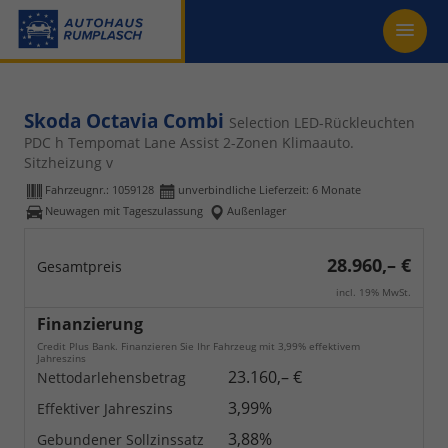
Skoda Octavia Combi
Selection LED-Rückleuchten
PDC h Tempomat Lane Assist 2-Zonen Klimaauto.
Sitzheizung v
Fahrzeugnr.:
1059128
unverbindliche Lieferzeit:
6 Monate
Neuwagen mit Tageszulassung
Außenlager
28.960,– €
Gesamtpreis
incl. 19% MwSt.
Finanzierung
Credit Plus Bank. Finanzieren Sie Ihr Fahrzeug mit 3,99% effektivem
Jahreszins
23.160,– €
Nettodarlehensbetrag
3,99%
Effektiver Jahreszins
3,88%
Gebundener Sollzinssatz