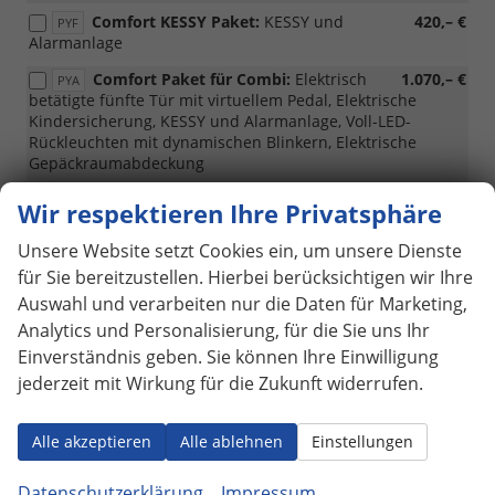
AP)
Comfort KESSY Paket:
KESSY und
420,– €
PYF
Alarmanlage
Comfort Paket für Combi:
Elektrisch
1.070,– €
PYA
betätigte fünfte Tür mit virtuellem Pedal, Elektrische
Kindersicherung, KESSY und Alarmanlage, Voll-LED-
Rückleuchten mit dynamischen Blinkern, Elektrische
Gepäckraumabdeckung
Comfort Paket für Liftback:
Elektrisch
1.020,– €
PYA
Wir respektieren Ihre Privatsphäre
betätigte fünfte Tür mit virtuellem Pedal, Elektrische
Kindersicherung, KESSY und Alarmanlage, Voll-LED-
Unsere Website setzt Cookies ein, um unsere Dienste
Rückleuchten mit dynamischen Blinkern
für Sie bereitzustellen. Hierbei berücksichtigen wir Ihre
Comfort Plus Paket für Combi:
1.360,– €
Auswahl und verarbeiten nur die Daten für Marketing,
PYE
Elektrisch betätigte fünfte Tür mit virtuellem Pedal,
Analytics und Personalisierung, für die Sie uns Ihr
Elektrische Kindersicherung, KESSY und Alarmanlage, Voll-
Einverständnis geben. Sie können Ihre Einwilligung
LED-Rückleuchten mit dynamischen Blinkern, Elektrische
jederzeit mit Wirkung für die Zukunft widerrufen.
Gepäckraumabdeckung, Rückfahrkamera
Comfort Plus Paket für Liftback:
1.310,– €
PYE
Elektrisch betätigte fünfte Tür mit virtuellem Pedal,
Alle akzeptieren
Alle ablehnen
Einstellungen
Elektrische Kindersicherung, KESSY und Alarmanlage, Voll-
LED-Rückleuchten mit dynamischen Blinkern,
Datenschutzerklärung
Impressum