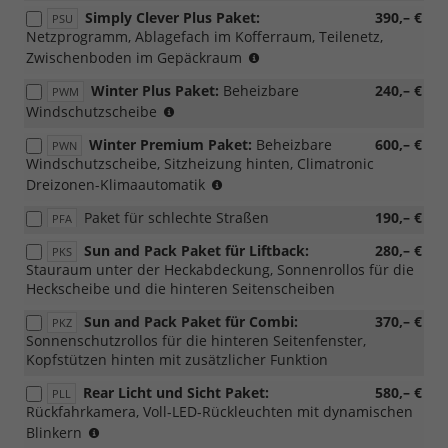
für
mit
Simply Clever Plus Paket:
390,– €
PSU
m-
PWC/WD4/WD5)
Netzprogramm, Ablagefach im Kofferraum, Teilenetz,
HEV,
(nicht
Zwischenboden im Gepäckraum
mit
möglich
PWC/WD4/WD5)
Winter Plus Paket:
Beheizbare
240,– €
PWM
für
(nur
Windschutzscheibe
m-
mit
HEV,
Winter Premium Paket:
Beheizbare
600,– €
PWN
PLC/PL4/PLF/PL9
mit
Windschutzscheibe, Sitzheizung hinten, Climatronic 
möglich)
PWC/WD4/WD5)
(nur
Dreizonen-Klimaautomatik
mit
Paket für schlechte Straßen
190,– €
PFA
PLC/PL4/PLF/PL9
möglich)
Sun and Pack Paket für Liftback:
280,– €
PKS
Stauraum unter der Heckabdeckung, Sonnenrollos für die
Heckscheibe und die hinteren Seitenscheiben
Sun and Pack Paket für Combi:
370,– €
PKZ
Sonnenschutzrollos für die hinteren Seitenfenster,
Kopfstützen hinten mit zusätzlicher Funktion
Rear Licht und Sicht Paket:
580,– €
PLL
Rückfahrkamera, Voll-LED-Rückleuchten mit dynamischen
(nur
Blinkern