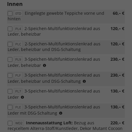
möglich,
Innen
nicht
Eingelegte gewebte Teppiche vorne und
60,– €
mit
0TD
hinten
Loft
möglich,
2-Speichen-Multifunktionslenkrad aus
120,– €
PL4
nur
Leder, beheizbar
für
Combi)
2-Speichen-Multifunktionslenkrad aus
120,– €
PLC
Leder, beheizbar und DSG-Schaltung
3-Speichen-Multifunktionslenkrad aus
230,– €
PL9
(nur
Leder, beheizbar
mit
3-Speichen-Multifunktionslenkrad aus
230,– €
PLF
PWM/PWN
(nur
Leder, beheizbar und DSG-Schaltung
möglich,
mit
nicht
3-Speichen-Multifunktionslenkrad aus
130,– €
PL7
PWM/PWN
mit
(nicht
Leder
möglich,
Loft
mit
nicht
möglich)
3-Speichen-Multifunktionslenkrad aus
130,– €
PLE
Loft
mit
(nicht
Leder mit DSG-Schaltung
kombinierbar)
Loft
mit
möglich)
Innenausstattung Loft:
Bezug aus
220,– €
WD2
Loft
recyceltem Alterra-Stoff/Kunstleder, Dekor Mutant Cocoon
kombinierbar)