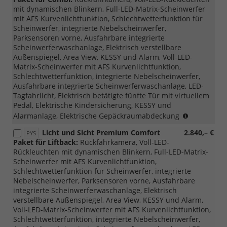
möglich,nicht
mit dynamischen Blinkern, Full-LED-Matrix-Scheinwerfer
mit
mit AFS Kurvenlichtfunktion, Schlechtwetterfunktion für
Loft
Scheinwerfer, integrierte Nebelscheinwerfer,
möglich)
Parksensoren vorne, Ausfahrbare integrierte
Scheinwerferwaschanlage, Elektrisch verstellbare
Außenspiegel, Area View, KESSY und Alarm, Voll-LED-
Matrix-Scheinwerfer mit AFS Kurvenlichtfunktion,
Schlechtwetterfunktion, integrierte Nebelscheinwerfer,
Ausfahrbare integrierte Scheinwerferwaschanlage, LED-
Tagfahrlicht, Elektrisch betätigte fünfte Tür mit virtuellem
Pedal, Elektrische Kindersicherung, KESSY und
(nur
Alarmanlage, Elektrische Gepäckraumabdeckung
mit
Licht und Sicht Premium Comfort
2.840,– €
PYS
PTB/PTC/P
Paket für Liftback:
Rückfahrkamera, Voll-LED-
möglich,
Rückleuchten mit dynamischen Blinkern, Full-LED-Matrix-
nicht
Scheinwerfer mit AFS Kurvenlichtfunktion,
mit
Schlechtwetterfunktion für Scheinwerfer, integrierte
Loft,
Nebelscheinwerfer, Parksensoren vorne, Ausfahrbare
Liftback/C
integrierte Scheinwerferwaschanlage, Elektrisch
möglich)
verstellbare Außenspiegel, Area View, KESSY und Alarm,
Voll-LED-Matrix-Scheinwerfer mit AFS Kurvenlichtfunktion,
Schlechtwetterfunktion, integrierte Nebelscheinwerfer,