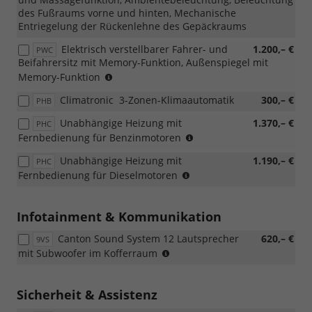
des Fußraums vorne und hinten, Mechanische
Entriegelung der Rückenlehne des Gepäckraums
Elektrisch verstellbarer Fahrer- und
1.200,– €
PWC
Beifahrersitz mit Memory-Funktion, Außenspiegel mit
(nicht
Memory-Funktion
mit
Climatronic  3-Zonen-Klimaautomatik
300,– €
PHB
PST/PSU
kombinierbar,
Unabhängige Heizung mit
1.370,– €
PHC
nur
nicht
Fernbedienung für Benzinmotoren
mit
möglich
Lodge/Lounge/Sportline
Unabhängige Heizung mit
1.190,– €
PHC
mit
kombinierbar)
nicht
Fernbedienung für Dieselmotoren
Loft
möglich
mit
Loft
Infotainment & Kommunikation
Canton Sound System 12 Lautsprecher
620,– €
9VS
(nur
mit Subwoofer im Kofferraum
mit
PJC,
PYA/PYE,
Sicherheit & Assistenz
PYR/PYS/PYT,