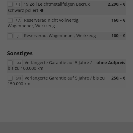
19 Zoll Leichtmetallfelgen Becrux,
2.290,– €
PJ8
mit
nicht
schwarz poliert
s3FU/PFA/Loft
möglich
Reserverad nicht vollwertig,
160,– €
PJA
mit
Wagenheber, Werkzeug
s3FU/PFA/Loft
Reserverad, Wagenheber, Werkzeug
160,– €
PJC
Sonstiges
Verlängerte Garantie auf 5 Jahre /
ohne Aufpreis
EA4
bis zu 100.000 km
Verlängerte Garantie auf 5 Jahre / bis zu
250,– €
EA9
150.000 km