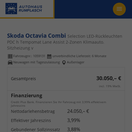
Skoda Octavia Combi
Selection LED-Rückleuchten
PDC h Tempomat Lane Assist 2-Zonen Klimaauto.
Sitzheizung v
Fahrzeugnr.:
1059131
unverbindliche Lieferzeit:
6 Monate
Neuwagen mit Tageszulassung
Außenlager
30.050,– €
Gesamtpreis
incl. 19% MwSt.
Finanzierung
Credit Plus Bank. Finanzieren Sie Ihr Fahrzeug mit 3,99% effektivem
Jahreszins
24.050,– €
Nettodarlehensbetrag
3,99%
Effektiver Jahreszins
3,88%
Gebundener Sollzinssatz