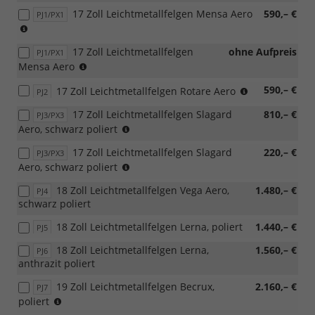
für
für
17 Zoll Leichtmetallfelgen Mensa Aero
590,– €
PJ1/PX1
110
4x4/außer
(außer
kW,
4x4)
4x4)
für
17 Zoll Leichtmetallfelgen
ohne Aufpreis
PJ1/PX1
4x4/außer
(nur
Mensa Aero
4x4)
4x4)
(außer
590,– €
17 Zoll Leichtmetallfelgen Rotare Aero
PJ2
4x4)
17 Zoll Leichtmetallfelgen Slagard
810,– €
PJ3/PX3
(außer
Aero, schwarz poliert
4x4)
17 Zoll Leichtmetallfelgen Slagard
220,– €
PJ3/PX3
(nur
Aero, schwarz poliert
4x4)
18 Zoll Leichtmetallfelgen Vega Aero,
1.480,– €
PJ4
schwarz poliert
18 Zoll Leichtmetallfelgen Lerna, poliert
1.440,– €
PJ5
18 Zoll Leichtmetallfelgen Lerna,
1.560,– €
PJ6
anthrazit poliert
19 Zoll Leichtmetallfelgen Becrux,
2.160,– €
PJ7
nicht
poliert
möglich