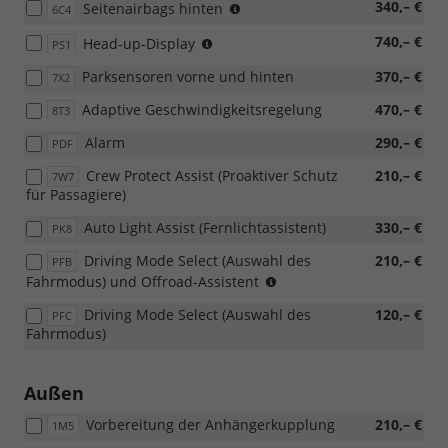
(nur
340,– €
Seitenairbags hinten
PTB/PTC/PAP/PAW
6C4
mit
möglich)
nur
740,– €
Head-up-Display
7W7
PS1
mit
möglich)
Parksensoren vorne und hinten
370,– €
7X2
PAW/PAP
möglich,
Adaptive Geschwindigkeitsregelung
470,– €
8T3
nicht
mit
Alarm
290,– €
PDF
Loft
möglich)
Crew Protect Assist (Proaktiver Schutz
210,– €
7W7
für Passagiere)
Auto Light Assist (Fernlichtassistent)
330,– €
PK8
Driving Mode Select (Auswahl des
210,– €
PFB
(nur
Fahrmodus) und Offroad-Assistent
für
Driving Mode Select (Auswahl des
120,– €
PFC
4x4)
Fahrmodus)
Außen
Vorbereitung der Anhängerkupplung
210,– €
1M5