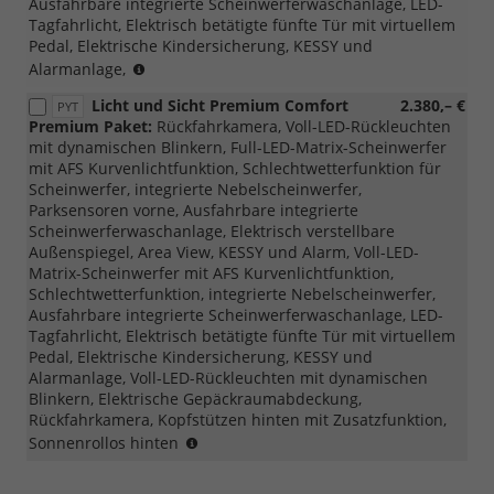
Ausfahrbare integrierte Scheinwerferwaschanlage, LED-
Tagfahrlicht, Elektrisch betätigte fünfte Tür mit virtuellem
Pedal, Elektrische Kindersicherung, KESSY und
(nur
Alarmanlage,
mit
Licht und Sicht Premium Comfort
2.380,– €
PYT
PTB/PTC/PAW/PAP
Premium Paket:
Rückfahrkamera, Voll-LED-Rückleuchten
möglich,
mit dynamischen Blinkern, Full-LED-Matrix-Scheinwerfer
nicht
mit AFS Kurvenlichtfunktion, Schlechtwetterfunktion für
mit
Scheinwerfer, integrierte Nebelscheinwerfer,
Loft,
Parksensoren vorne, Ausfahrbare integrierte
Liftback/Combi
Scheinwerferwaschanlage, Elektrisch verstellbare
möglich)
Außenspiegel, Area View, KESSY und Alarm, Voll-LED-
Matrix-Scheinwerfer mit AFS Kurvenlichtfunktion,
Schlechtwetterfunktion, integrierte Nebelscheinwerfer,
Ausfahrbare integrierte Scheinwerferwaschanlage, LED-
Tagfahrlicht, Elektrisch betätigte fünfte Tür mit virtuellem
Pedal, Elektrische Kindersicherung, KESSY und
Alarmanlage, Voll-LED-Rückleuchten mit dynamischen
Blinkern, Elektrische Gepäckraumabdeckung,
Rückfahrkamera, Kopfstützen hinten mit Zusatzfunktion,
(nur
Sonnenrollos hinten
mit
PTB/PTC/PAW/PAP