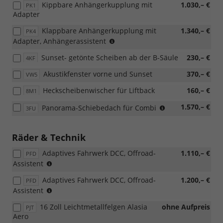
Kippbare Anhängerkupplung mit
1.030,– €
PK1
Adapter
Klappbare Anhängerkupplung mit
1.340,– €
PK4
(nicht
Adapter, Anhängerassistent
möglich
Sunset- getönte Scheiben ab der B-Säule
230,– €
4KF
mit
Loft,
Akustikfenster vorne und Sunset
370,– €
VW5
nur
möglich
Heckscheibenwischer für Liftback
160,– €
8M1
mit
PAW/PAP,
nicht
1.570,– €
Panorama-Schiebedach für Combi
3FU
PLL/WLM/PLN/PYE/PYR/PYS/PYT)
möglich
mit
Loft
Räder & Technik
Adaptives Fahrwerk DCC, Offroad-
1.110,– €
PFD
(nur
Assistent
für
Adaptives Fahrwerk DCC, Offroad-
1.200,– €
PFD
4x4)
(nur
Assistent
(nur
für
für
16 Zoll Leichtmetallfelgen Alasia
ohne Aufpreis
PJT
4x4)
110
Aero
(nur
kW,