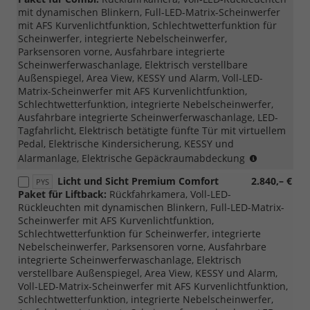
möglich,nicht
mit dynamischen Blinkern, Full-LED-Matrix-Scheinwerfer
mit
mit AFS Kurvenlichtfunktion, Schlechtwetterfunktion für
Loft
Scheinwerfer, integrierte Nebelscheinwerfer,
möglich)
Parksensoren vorne, Ausfahrbare integrierte
Scheinwerferwaschanlage, Elektrisch verstellbare
Außenspiegel, Area View, KESSY und Alarm, Voll-LED-
Matrix-Scheinwerfer mit AFS Kurvenlichtfunktion,
Schlechtwetterfunktion, integrierte Nebelscheinwerfer,
Ausfahrbare integrierte Scheinwerferwaschanlage, LED-
Tagfahrlicht, Elektrisch betätigte fünfte Tür mit virtuellem
Pedal, Elektrische Kindersicherung, KESSY und
(nur
Alarmanlage, Elektrische Gepäckraumabdeckung
mit
Licht und Sicht Premium Comfort
2.840,– €
PYS
PTB/PTC/P
Paket für Liftback:
Rückfahrkamera, Voll-LED-
möglich,
Rückleuchten mit dynamischen Blinkern, Full-LED-Matrix-
nicht
Scheinwerfer mit AFS Kurvenlichtfunktion,
mit
Schlechtwetterfunktion für Scheinwerfer, integrierte
Loft,
Nebelscheinwerfer, Parksensoren vorne, Ausfahrbare
Liftback/C
integrierte Scheinwerferwaschanlage, Elektrisch
möglich)
verstellbare Außenspiegel, Area View, KESSY und Alarm,
Voll-LED-Matrix-Scheinwerfer mit AFS Kurvenlichtfunktion,
Schlechtwetterfunktion, integrierte Nebelscheinwerfer,