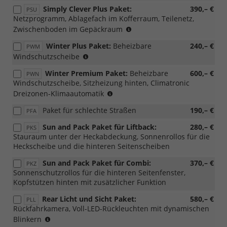
für
mit
Simply Clever Plus Paket:
390,– €
PSU
m-
PWC/WD4/WD5)
Netzprogramm, Ablagefach im Kofferraum, Teilenetz,
HEV,
(nicht
Zwischenboden im Gepäckraum
mit
möglich
PWC/WD4/WD5)
Winter Plus Paket:
Beheizbare
240,– €
PWM
für
(nur
Windschutzscheibe
m-
mit
HEV,
Winter Premium Paket:
Beheizbare
600,– €
PWN
PLC/PL4/PLF/PL9
mit
Windschutzscheibe, Sitzheizung hinten, Climatronic 
möglich)
PWC/WD4/WD5)
(nur
Dreizonen-Klimaautomatik
mit
Paket für schlechte Straßen
190,– €
PFA
PLC/PL4/PLF/PL9
möglich)
Sun and Pack Paket für Liftback:
280,– €
PKS
Stauraum unter der Heckabdeckung, Sonnenrollos für die
Heckscheibe und die hinteren Seitenscheiben
Sun and Pack Paket für Combi:
370,– €
PKZ
Sonnenschutzrollos für die hinteren Seitenfenster,
Kopfstützen hinten mit zusätzlicher Funktion
Rear Licht und Sicht Paket:
580,– €
PLL
Rückfahrkamera, Voll-LED-Rückleuchten mit dynamischen
(nur
Blinkern