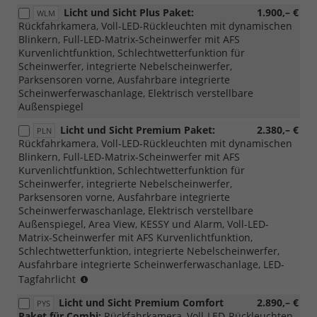
mit
Licht und Sicht Plus Paket:
1.900,– €
WLM
3N3
Rückfahrkamera, Voll-LED-Rückleuchten mit dynamischen
möglich)
Blinkern, Full-LED-Matrix-Scheinwerfer mit AFS
Kurvenlichtfunktion, Schlechtwetterfunktion für
Scheinwerfer, integrierte Nebelscheinwerfer,
Parksensoren vorne, Ausfahrbare integrierte
Scheinwerferwaschanlage, Elektrisch verstellbare
Außenspiegel
Licht und Sicht Premium Paket:
2.380,– €
PLN
Rückfahrkamera, Voll-LED-Rückleuchten mit dynamischen
Blinkern, Full-LED-Matrix-Scheinwerfer mit AFS
Kurvenlichtfunktion, Schlechtwetterfunktion für
Scheinwerfer, integrierte Nebelscheinwerfer,
Parksensoren vorne, Ausfahrbare integrierte
Scheinwerferwaschanlage, Elektrisch verstellbare
Außenspiegel, Area View, KESSY und Alarm, Voll-LED-
Matrix-Scheinwerfer mit AFS Kurvenlichtfunktion,
Schlechtwetterfunktion, integrierte Nebelscheinwerfer,
Ausfahrbare integrierte Scheinwerferwaschanlage, LED-
(nur
Tagfahrlicht
mit
Licht und Sicht Premium Comfort
2.890,– €
PYS
PTB/PTC/PAW/PAP
Paket für Combi:
Rückfahrkamera, Voll-LED-Rückleuchten