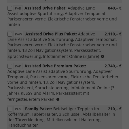
Assisted Drive Paket:
Adaptive Lane
840,– €
PAB
Assist adaptive Spurführung, Adaptiver Tempomat,
Parksensoren vorne, Elektrische Fensterheber vorne und
hinten
Assisted Drive Plus Paket:
Adaptive
2.110,– €
PAW
Lane Assist adaptive Spurführung, Adaptiver Tempomat,
Parksensoren vorne, Elektrische Fensterheber vorne und
hinten, 13 Zoll Navigationssystem, Parkassistent,
(Nicht
Sprachsteuerung, Infotainment Online (3 Jahre)
mit
Assisted Drive Premium Paket:
2.740,– €
PAP
Loft
Adaptive Lane Assist adaptive Spurführung, Adaptiver
kombinierba
Tempomat, Parksensoren vorne, Elektrische Fensterheber
vorne und hinten, 13, Zoll Navigationssystem,
Parkassistent, Sprachsteuerung, Infotainment Online (3
Jahre), KESSY und Alarm, Parkassistent mit
(Nicht
ferngesteuertem Parken
mit
Family Paket:
Beidseitiger Teppich im
210,– €
PFM
Loft
Kofferraum, Tablet-Halter, 3 Schlüssel, Abfallbehälter in
kombinierbar,
der Türverkleidung, Mittelkonsole mit Halterung,
nur
Handtuchhalter
für