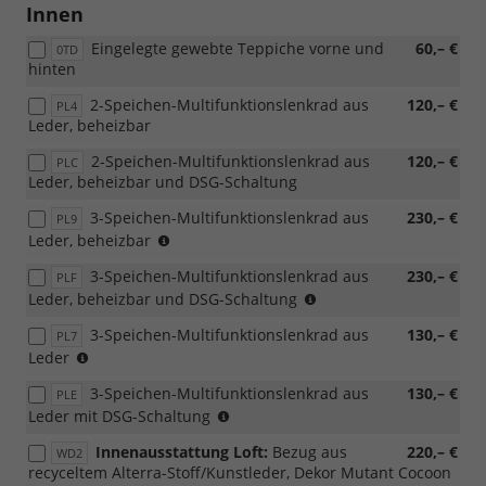
möglich,
Innen
nicht
Eingelegte gewebte Teppiche vorne und
60,– €
mit
0TD
hinten
Loft
möglich,
2-Speichen-Multifunktionslenkrad aus
120,– €
PL4
nur
Leder, beheizbar
für
Combi)
2-Speichen-Multifunktionslenkrad aus
120,– €
PLC
Leder, beheizbar und DSG-Schaltung
3-Speichen-Multifunktionslenkrad aus
230,– €
PL9
(nur
Leder, beheizbar
mit
3-Speichen-Multifunktionslenkrad aus
230,– €
PLF
PWM/PWN
(nur
Leder, beheizbar und DSG-Schaltung
möglich,
mit
nicht
3-Speichen-Multifunktionslenkrad aus
130,– €
PL7
PWM/PWN
mit
(nicht
Leder
möglich,
Loft
mit
nicht
möglich)
3-Speichen-Multifunktionslenkrad aus
130,– €
PLE
Loft
mit
(nicht
Leder mit DSG-Schaltung
kombinierbar)
Loft
mit
möglich)
Innenausstattung Loft:
Bezug aus
220,– €
WD2
Loft
recyceltem Alterra-Stoff/Kunstleder, Dekor Mutant Cocoon
kombinierbar)