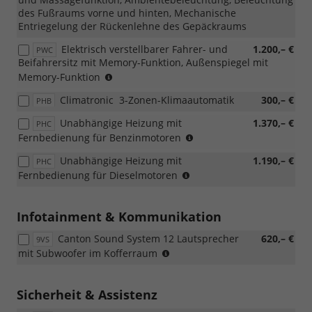
des Fußraums vorne und hinten, Mechanische
Entriegelung der Rückenlehne des Gepäckraums
Elektrisch verstellbarer Fahrer- und
1.200,– €
PWC
Beifahrersitz mit Memory-Funktion, Außenspiegel mit
(nicht
Memory-Funktion
mit
Climatronic  3-Zonen-Klimaautomatik
300,– €
PHB
PST/PSU
kombinierbar,
Unabhängige Heizung mit
1.370,– €
PHC
nur
nicht
Fernbedienung für Benzinmotoren
mit
möglich
Lodge/Lounge/Sportline
Unabhängige Heizung mit
1.190,– €
PHC
mit
kombinierbar)
nicht
Fernbedienung für Dieselmotoren
Loft
möglich
mit
Loft
Infotainment & Kommunikation
Canton Sound System 12 Lautsprecher
620,– €
9VS
(nur
mit Subwoofer im Kofferraum
mit
PJC,
PYA/PYE,
Sicherheit & Assistenz
PYR/PYS/PYT,