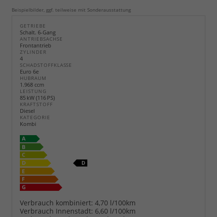
Beispielbilder, ggf. teilweise mit Sonderausstattung
GETRIEBE
Schalt. 6-Gang
ANTRIEBSACHSE
Frontantrieb
ZYLINDER
4
SCHADSTOFFKLASSE
Euro 6e
HUBRAUM
1.968 ccm
LEISTUNG
85 kW (116 PS)
KRAFTSTOFF
Diesel
KATEGORIE
Kombi
Verbrauch kombiniert:
4,70 l/100km
Verbrauch Innenstadt:
6,60 l/100km