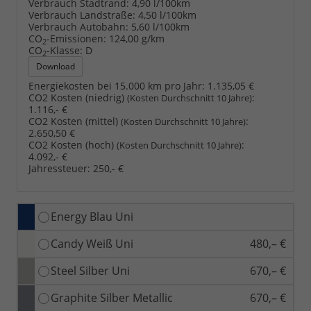
Verbrauch Stadtrand:
4,90 l/100km
Verbrauch Landstraße:
4,50 l/100km
Verbrauch Autobahn:
5,60 l/100km
CO
-Emissionen:
124,00 g/km
2
CO
-Klasse:
D
2
Download
Energiekosten bei 15.000 km pro Jahr:
1.135,05 €
CO2 Kosten (niedrig)
:
(Kosten Durchschnitt 10 Jahre)
1.116,- €
CO2 Kosten (mittel)
:
(Kosten Durchschnitt 10 Jahre)
2.650,50 €
CO2 Kosten (hoch)
:
(Kosten Durchschnitt 10 Jahre)
4.092,- €
Jahressteuer:
250,- €
Energy Blau Uni
Candy Weiß Uni
480,– €
Steel Silber Uni
670,– €
Graphite Silber Metallic
670,– €