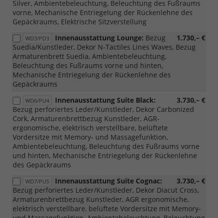
Silver, Ambientebeleuchtung, Beleuchtung des Fußraums
vorne, Mechanische Entriegelung der Rückenlehne des
Gepäckraums, Elektrische Sitzverstellung
Innenausstattung Lounge:
Bezug
1.730,– €
WD3/PD3
Suedia/Kunstleder, Dekor N-Tactiles Lines Waves, Bezug
Armaturenbrett Suedia, Ambientebeleuchtung,
Beleuchtung des Fußraums vorne und hinten,
Mechanische Entriegelung der Rückenlehne des
Gepäckraums
Innenausstattung Suite Black:
3.730,– €
WD6/PU4
Bezug perforiertes Leder/Kunstleder, Dekor Carbonized
Cork, Armaturenbrettbezug Kunstleder, AGR-
ergonomische, elektrisch verstellbare, belüftete
Vordersitze mit Memory- und Massagefunktion,
Ambientebeleuchtung, Beleuchtung des Fußraums vorne
und hinten, Mechanische Entriegelung der Rückenlehne
des Gepäckraums
Innenausstattung Suite Cognac:
3.730,– €
WD7/PU5
Bezug perforiertes Leder/Kunstleder, Dekor Diacut Cross,
Armaturenbrettbezug Kunstleder, AGR ergonomische,
elektrisch verstellbare, belüftete Vordersitze mit Memory-
und Massagefunktion, Ambientebeleuchtung, Beleuchtung