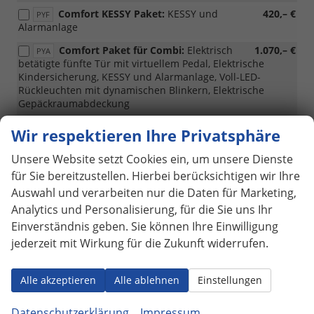
AP)
Comfort KESSY Paket:
KESSY und
420,– €
PYF
Alarmanlage
Comfort Paket für Combi:
Elektrisch
1.070,– €
PYA
betätigte fünfte Tür mit virtuellem Pedal, Elektrische
Kindersicherung, KESSY und Alarmanlage, Voll-LED-
Rückleuchten mit dynamischen Blinkern, Elektrische
Gepäckraumabdeckung
Comfort Paket für Liftback:
Elektrisch
1.020,– €
PYA
Wir respektieren Ihre Privatsphäre
betätigte fünfte Tür mit virtuellem Pedal, Elektrische
Kindersicherung, KESSY und Alarmanlage, Voll-LED-
Unsere Website setzt Cookies ein, um unsere Dienste
Rückleuchten mit dynamischen Blinkern
für Sie bereitzustellen. Hierbei berücksichtigen wir Ihre
Comfort Plus Paket für Combi:
1.360,– €
Auswahl und verarbeiten nur die Daten für Marketing,
PYE
Elektrisch betätigte fünfte Tür mit virtuellem Pedal,
Analytics und Personalisierung, für die Sie uns Ihr
Elektrische Kindersicherung, KESSY und Alarmanlage, Voll-
Einverständnis geben. Sie können Ihre Einwilligung
LED-Rückleuchten mit dynamischen Blinkern, Elektrische
jederzeit mit Wirkung für die Zukunft widerrufen.
Gepäckraumabdeckung, Rückfahrkamera
Comfort Plus Paket für Liftback:
1.310,– €
PYE
Elektrisch betätigte fünfte Tür mit virtuellem Pedal,
Alle akzeptieren
Alle ablehnen
Einstellungen
Elektrische Kindersicherung, KESSY und Alarmanlage, Voll-
LED-Rückleuchten mit dynamischen Blinkern,
Datenschutzerklärung
Impressum