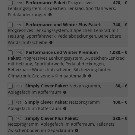
Performance Paket:
Progressives
420,– €
PPB
Loft
Lenkungssystem, 3-Speichen-Lenkrad, Sportfahrwerk,
mögli
(nicht
Pedalabdeckungen
möglich
Performance und Winter Plus Paket:
740,– €
PPC
mit
Progressives Lenkungssystem, 3-Speichen-Lenkrad mit
PWM/PWN,
Heizung, Sportfahrwerk, Pedalabdeckungen, Beheizbare
Loft)
(nicht
Windschutzscheibe
mit
Performance und Winter Premium
1.080,– €
PPD
Loft
Paket:
Progressives Lenkungssystem, 3-Speichen-Lenkrad
möglich)
mit Heizung, Sportfahrwerk, Pedalabdeckungen,
Beheizbare Windschutzscheibe, Sitzheizung hinten,
(nicht
Climatronic Dreizonen-Klimaautomatik
mit
Simply Clever Paket:
Netzprogramm,
80,– €
PSB
Loft
(nur
Ablagefach im Kofferraum
möglich)
für
Simply Clever Paket:
Netzprogramm,
100,– €
PST
m-
(nicht
Ablagefach im Kofferraum
HEV,
möglich
mit
Simply Clever Plus Paket:
380,– €
PSC
für
PWC/WD4/WD5)
Netzprogramm, Ablagefach im Kofferraum, Teilenetz,
m-
(nur
Zwischenboden im Gepäckraum
HEV,