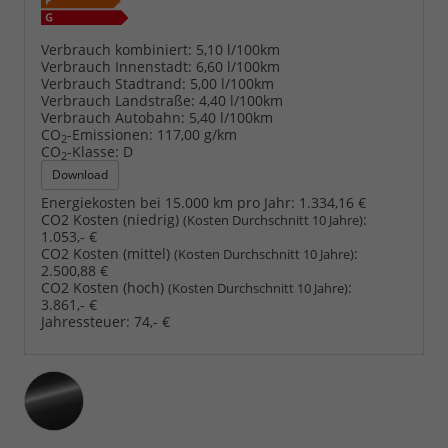
Verbrauch kombiniert:
5,10 l/100km
Verbrauch Innenstadt:
6,60 l/100km
Verbrauch Stadtrand:
5,00 l/100km
Verbrauch Landstraße:
4,40 l/100km
Verbrauch Autobahn:
5,40 l/100km
CO
-Emissionen:
117,00 g/km
2
CO
-Klasse:
D
2
Download
Energiekosten bei 15.000 km pro Jahr:
1.334,16 €
CO2 Kosten (niedrig)
:
(Kosten Durchschnitt 10 Jahre)
1.053,- €
CO2 Kosten (mittel)
:
(Kosten Durchschnitt 10 Jahre)
2.500,88 €
CO2 Kosten (hoch)
:
(Kosten Durchschnitt 10 Jahre)
3.861,- €
Jahressteuer:
74,- €