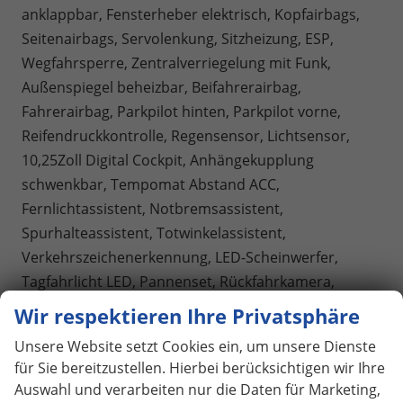
anklappbar, Fensterheber elektrisch, Kopfairbags,
Seitenairbags, Servolenkung, Sitzheizung, ESP,
Wegfahrsperre, Zentralverriegelung mit Funk,
Außenspiegel beheizbar, Beifahrerairbag,
Fahrerairbag, Parkpilot hinten, Parkpilot vorne,
Reifendruckkontrolle, Regensensor, Lichtsensor,
10,25Zoll Digital Cockpit, Anhängekupplung
schwenkbar, Tempomat Abstand ACC,
Fernlichtassistent, Notbremsassistent,
Spurhalteassistent, Totwinkelassistent,
Verkehrszeichenerkennung, LED-Scheinwerfer,
Tagfahrlicht LED, Pannenset, Rückfahrkamera,
StartStopSystem, Innenspiegel automatisch abbl.,
Wir respektieren Ihre Privatsphäre
Berganfahrassistent, Müdigkeitswarnsystem,
Unsere Website setzt Cookies ein, um unsere Dienste
Notrufsystem, Schaltwippen, Klimaautomatik 2-
für Sie bereitzustellen. Hierbei berücksichtigen wir Ihre
Zonen, Geschwindigkeitsbegrenzer, Android Auto,
Auswahl und verarbeiten nur die Daten für Marketing,
Apple Carplay, Freisprecheinrichtung,