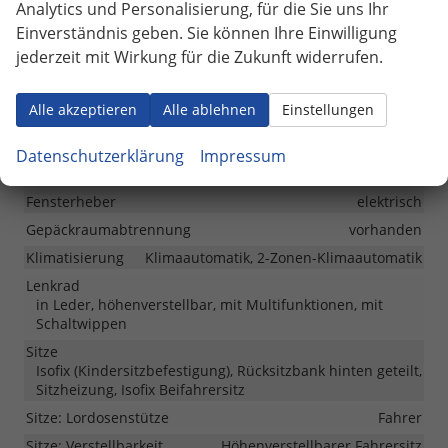
Analytics und Personalisierung, für die Sie uns Ihr
Induktionsladestation, USB, Radio, Radio DAB,
Einverständnis geben. Sie können Ihre Einwilligung
Bluetooth, 10 Zoll Bordcomputer, SmartLink, LED-
jederzeit mit Wirkung für die Zukunft widerrufen.
Rückleuchten, Emergency Assist,
Alle akzeptieren
Alle ablehnen
Einstellungen
Innen
Ambiente-Beleuchtung
vorhanden
Datenschutzerklärung
Impressum
Armlehnen
Mittelarmlehne
Fensterheber
elektrisch
Gepäckraumabtrennung
vorhanden
Klimatisierung
Klimaautomatik, 2-Zonen-Klimaautomatik
Lenkrad
in Leder, höhenverstellbar, mit Multifunktionen, mit
Schaltwippen
Sitze
Isofix (Kindersitzbefestigung), Rücksitzbank hinten geteilt,
Sitzheizung, Isofix Beifahrersitz
Sitze: Lordosenstütze
Fahrer
Sitze: Verstellbarkeit
Höhenverstellbarer Fahrersitz