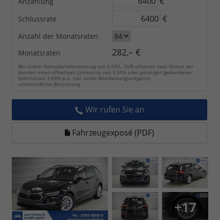
€
Anzahlung
€
Schlussrate
Anzahl der Monatsraten
282,– €
Monatsraten
Bei einem Nettodarlehensbetrag von 5.000,- EUR erhalten zwei Drittel der
Kunden einen effektiven Jahreszins von 3,99% oder günstiger (gebundener
Sollzinssatz 3,88% p.a. inkl. eines Bearbeitungsentgelts).
unverbindliche Berechnung
Wir rufen Sie an
Fahrzeugexposé (PDF)
+17