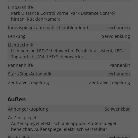
Einparkhilfe
Park Distance Control vorne, Park Distance Control
hinten, Rückfahrkamera
Innenspiegel automatisch abblendend
vorhanden
Lenkung
Servolenkung
Lichttechnik
Lichtsensor, LED-Scheinwerfer, Fernlichtassistent, LED-
Tagfahrlicht, Voll-LED Scheinwerfer
Pannenhilfe
Pannenkit
Start/Stop-Automatik
vorhanden
Zentralverriegelung
Zentralverriegelung
Außen
Anhängerkupplung
Schwenkbar
Außenspiegel
Außenspiegel elektrisch anklappbar, Außenspiegel
beheizbar, Außenspiegel elektrisch verstellbar
Dachreling
vorhanden