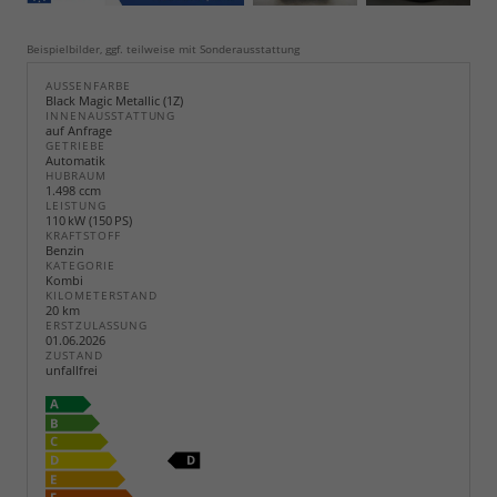
Beispielbilder, ggf. teilweise mit Sonderausstattung
AUSSENFARBE
Black Magic Metallic (1Z)
INNENAUSSTATTUNG
auf Anfrage
GETRIEBE
Automatik
HUBRAUM
1.498 ccm
LEISTUNG
110 kW (150 PS)
KRAFTSTOFF
Benzin
KATEGORIE
Kombi
KILOMETERSTAND
20 km
ERSTZULASSUNG
01.06.2026
ZUSTAND
unfallfrei