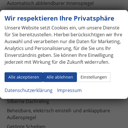
Automatisch abblendbarer Innenspiegel
Elektrische Heckklappe mit Virtual-Pedal-Funktion
Wir respektieren Ihre Privatsphäre
Elektrische Fensterheber vorne und hinten
Unsere Website setzt Cookies ein, um unsere Dienste
Zweispeichen-Leder-Multifunktionslenkrad
für Sie bereitzustellen. Hierbei berücksichtigen wir Ihre
Zentralverriegelung mit Funkfernbedienung
Auswahl und verarbeiten nur die Daten für Marketing,
Analytics und Personalisierung, für die Sie uns Ihr
Geschwindigkeitsregelanlage
Einverständnis geben. Sie können Ihre Einwilligung
Parksensoren vorne und hinten mit
jederzeit mit Wirkung für die Zukunft widerrufen.
Manövrierassistent
Beheizbare Vordersitze
Alle akzeptieren
Alle ablehnen
Einstellungen
Manuelle Höhenverstellung für beide Vordersitze
Datenschutzerklärung
Impressum
Höhen- und tiefenverstellbares Lenkrad
Silberne Dachreling
Beheizbare, elektrisch einstell- und anklappbare
Außenspiegel
Getönte Scheiben