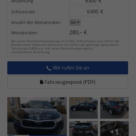
€
Anzahlung
€
Schlussrate
Anzahl der Monatsraten
280,– €
Monatsraten
Bei einem Nettodarlehensbetrag von 5.000,- EUR erhalten zwei Drittel der
Kunden einen effektiven Jahreszins von 3,99% oder günstiger (gebundener
Sollzinssatz 3,88% p.a. inkl. eines Bearbeitungsentgelts).
unverbindliche Berechnung
Wir rufen Sie an
Fahrzeugexposé (PDF)
+1