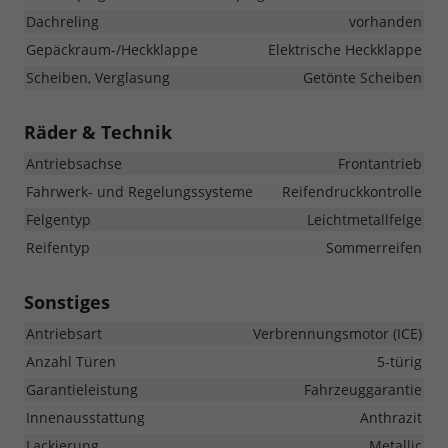
Dachreling
vorhanden
Gepäckraum-/Heckklappe
Elektrische Heckklappe
Scheiben, Verglasung
Getönte Scheiben
Räder & Technik
Antriebsachse
Frontantrieb
Fahrwerk- und Regelungssysteme
Reifendruckkontrolle
Felgentyp
Leichtmetallfelge
Reifentyp
Sommerreifen
Sonstiges
Antriebsart
Verbrennungsmotor (ICE)
Anzahl Türen
5-türig
Garantieleistung
Fahrzeuggarantie
Innenausstattung
Anthrazit
Lackierung
Metallic