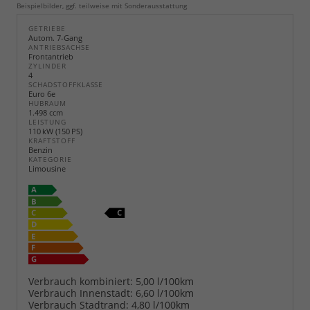
Beispielbilder, ggf. teilweise mit Sonderausstattung
GETRIEBE
Autom. 7-Gang
ANTRIEBSACHSE
Frontantrieb
ZYLINDER
4
SCHADSTOFFKLASSE
Euro 6e
HUBRAUM
1.498 ccm
LEISTUNG
110 kW (150 PS)
KRAFTSTOFF
Benzin
KATEGORIE
Limousine
Verbrauch kombiniert:
5,00 l/100km
Verbrauch Innenstadt:
6,60 l/100km
Verbrauch Stadtrand:
4,80 l/100km