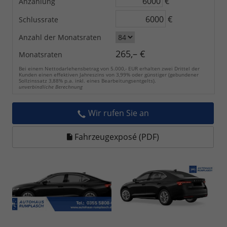
€
Anzahlung
€
Schlussrate
Anzahl der Monatsraten
265,– €
Monatsraten
Bei einem Nettodarlehensbetrag von 5.000,- EUR erhalten zwei Drittel der
Kunden einen effektiven Jahreszins von 3,99% oder günstiger (gebundener
Sollzinssatz 3,88% p.a. inkl. eines Bearbeitungsentgelts).
unverbindliche Berechnung
Wir rufen Sie an
Fahrzeugexposé (PDF)