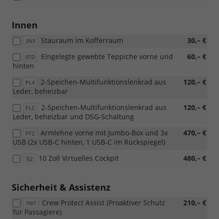
mit
PWC/WD4/WD5)
Innen
Stauraum im Kofferraum
30,– €
3N3
Eingelegte gewebte Teppiche vorne und
60,– €
0TD
hinten
2-Speichen-Multifunktionslenkrad aus
120,– €
PL4
Leder, beheizbar
2-Speichen-Multifunktionslenkrad aus
120,– €
PLC
Leder, beheizbar und DSG-Schaltung
Armlehne vorne mit Jumbo-Box und 3x
470,– €
PFZ
USB (2x USB-C hinten, 1 USB-C im Rückspiegel)
10 Zoll Virtuelles Cockpit
480,– €
7J2
Sicherheit & Assistenz
Crew Protect Assist (Proaktiver Schutz
210,– €
7W7
für Passagiere)