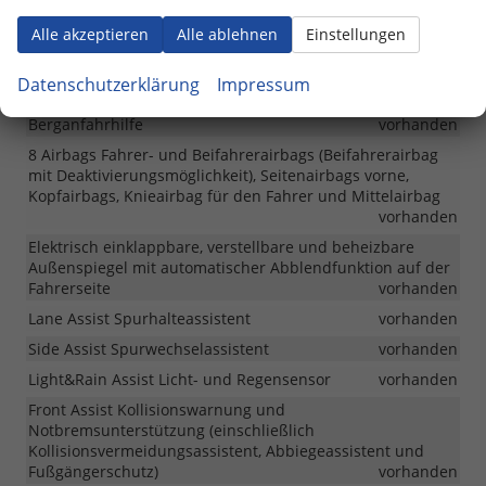
Sicherheit & Assistenz
Alle akzeptieren
Alle ablehnen
Einstellungen
Reifendruckkontrollsystem (TPM+)
vorhanden
ESC einschließlich ABS, EBD, MSR, ASR, EDL, HBA, DSR, RBS,
Datenschutzerklärung
Impressum
ESBS, MKB, TSA, XDS+
vorhanden
Berganfahrhilfe
vorhanden
8 Airbags Fahrer- und Beifahrerairbags (Beifahrerairbag
mit Deaktivierungsmöglichkeit), Seitenairbags vorne,
Kopfairbags, Knieairbag für den Fahrer und Mittelairbag
vorhanden
Elektrisch einklappbare, verstellbare und beheizbare
Außenspiegel mit automatischer Abblendfunktion auf der
Fahrerseite
vorhanden
Lane Assist Spurhalteassistent
vorhanden
Side Assist Spurwechselassistent
vorhanden
Light&Rain Assist Licht- und Regensensor
vorhanden
Front Assist Kollisionswarnung und
Notbremsunterstützung (einschließlich
Kollisionsvermeidungsassistent, Abbiegeassistent und
Fußgängerschutz)
vorhanden