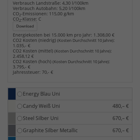
Verbrauch Landstraße:
4,30 l/100km
Verbrauch Autobahn:
5,20 l/100km
CO
-Emissionen:
115,00 g/km
2
CO
-Klasse:
C
2
Download
Energiekosten bei 15.000 km pro Jahr:
1.308,00 €
CO2 Kosten (niedrig)
:
(Kosten Durchschnitt 10 Jahre)
1.035,- €
CO2 Kosten (mittel)
:
(Kosten Durchschnitt 10 Jahre)
2.458,12 €
CO2 Kosten (hoch)
:
(Kosten Durchschnitt 10 Jahre)
3.795,- €
Jahressteuer:
70,- €
Energy Blau Uni
Candy Weiß Uni
480,– €
Steel Silber Uni
670,– €
Graphite Silber Metallic
670,– €