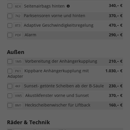
(nur
340,– €
Seitenairbags hinten
6C4
mit
Parksensoren vorne und hinten
370,– €
7X2
7W7
möglich)
Adaptive Geschwindigkeitsregelung
470,– €
8T3
Alarm
290,– €
PDF
Außen
Vorbereitung der Anhängerkupplung
210,– €
1M5
Kippbare Anhängerkupplung mit
1.030,– €
PK1
Adapter
Sunset- getönte Scheiben ab der B-Säule
230,– €
4KF
Akustikfenster vorne und Sunset
370,– €
VW5
Heckscheibenwischer für Liftback
160,– €
8M1
Räder & Technik