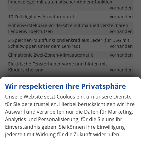
Innenspiegel mit automatischer Abblendfunktion
vorhanden
10 Zoll digitales Armaturenbrett
vorhanden
Höhenverstellbare Vordersitze mit manuell verstellbaren
Lendenwirbelstützen
vorhanden
2-Speichen-Multifunktionslenkrad aus Leder (für DSG mit
Schaltwippen unter dem Lenkrad)
vorhanden
Climatronic Zwei-Zonen-Klimaautomatik
vorhanden
Elektrische Fensterheber vorne und hinten mit
Kindersicherung
vorhanden
Zusatzheizung (nur für Dieselmotoren)
vorhanden
Wir respektieren Ihre Privatsphäre
12-V-Steckdose im Kofferraum
vorhanden
Unsere Website setzt Cookies ein, um unsere Dienste
für Sie bereitzustellen. Hierbei berücksichtigen wir Ihre
Infotainment & Kommunikation
Auswahl und verarbeiten nur die Daten für Marketing,
Infotainment mit 10-Zoll-Display, 2xUSB-C, 8
Analytics und Personalisierung, für die Sie uns Ihr
Lautsprechern, Bluetooth, kabellosem Smartlink
Einverständnis geben. Sie können Ihre Einwilligung
vorhanden
jederzeit mit Wirkung für die Zukunft widerrufen.