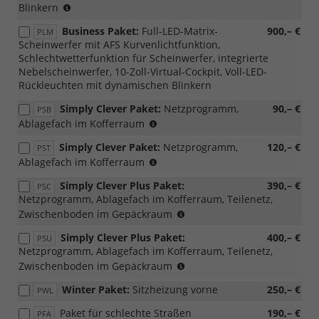
(nur
Blinkern
mit
Business Paket:
Full-LED-Matrix-
900,– €
PLM
3N3
Scheinwerfer mit AFS Kurvenlichtfunktion,
möglich)
Schlechtwetterfunktion für Scheinwerfer, integrierte
Nebelscheinwerfer, 10-Zoll-Virtual-Cockpit, Voll-LED-
Rückleuchten mit dynamischen Blinkern
Simply Clever Paket:
Netzprogramm,
90,– €
PSB
(nur
Ablagefach im Kofferraum
für
Simply Clever Paket:
Netzprogramm,
120,– €
PST
m-
(nicht
Ablagefach im Kofferraum
HEV,
möglich
mit
Simply Clever Plus Paket:
390,– €
PSC
für
PWC/WD4/WD5)
Netzprogramm, Ablagefach im Kofferraum, Teilenetz,
m-
(nur
Zwischenboden im Gepäckraum
HEV,
für
mit
Simply Clever Plus Paket:
400,– €
PSU
m-
PWC/WD4/WD5)
Netzprogramm, Ablagefach im Kofferraum, Teilenetz,
HEV,
(nicht
Zwischenboden im Gepäckraum
mit
möglich
PWC/WD4/WD5)
Winter Paket:
Sitzheizung vorne
250,– €
PWL
für
m-
Paket für schlechte Straßen
190,– €
PFA
HEV,