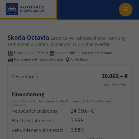
Skoda Octavia
Essence Verkehrszeichenerkennung
Tempomat 2-Zonen Klimaauto. LED-Scheinwerfer
Fahrzeugnr.:
1059410
unverbindliche Lieferzeit:
6 Monate
Neuwagen mit Tageszulassung
Außenlager
30.060,– €
Gesamtpreis
incl. 19% MwSt.
Finanzierung
Credit Plus Bank. Finanzieren Sie Ihr Fahrzeug mit 3,99% effektivem
Jahreszins
24.060,– €
Nettodarlehensbetrag
3,99%
Effektiver Jahreszins
3,88%
Gebundener Sollzinssatz