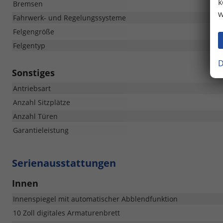
k
Bremsen
w
Fahrwerk- und Regelungssysteme
Felgengröße
Felgentyp
D
Sonstiges
Antriebsart
Anzahl Sitzplätze
Anzahl Türen
Garantieleistung
Serienausstattungen
Innen
Innenspiegel mit automatischer Abblendfunktion
10 Zoll digitales Armaturenbrett