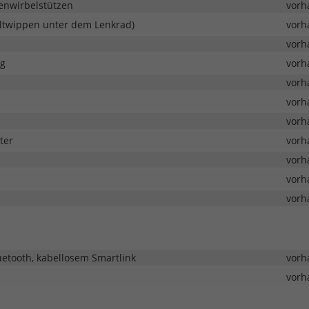
denwirbelstützen
vorh
altwippen unter dem Lenkrad)
vorh
vorh
ng
vorh
vorh
vorh
vorh
ter
vorh
vorh
vorh
vorh
uetooth, kabellosem Smartlink
vorh
vorh