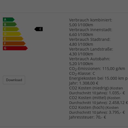
Verbrauch kombiniert:
5,00 l/100km
Verbrauch Innenstadt:
6,60 l/100km
Verbrauch Stadtrand:
4,80 l/100km
Verbrauch Landstraße:
4,30 l/100km
Verbrauch Autobahn:
5,20 l/100km
CO
-Emissionen:
115,00 g/km
2
CO
-Klasse:
C
2
Energiekosten bei 15.000 km p
Download
Jahr:
1.308,00 €
CO2 Kosten (niedrig)
(Kosten
:
1.035,- €
Durchschnitt 10 Jahre)
CO2 Kosten (mittel)
(Kosten
:
2.458,12 €
Durchschnitt 10 Jahre)
CO2 Kosten (hoch)
(Kosten
:
3.795,- €
Durchschnitt 10 Jahre)
Jahressteuer:
70,- €