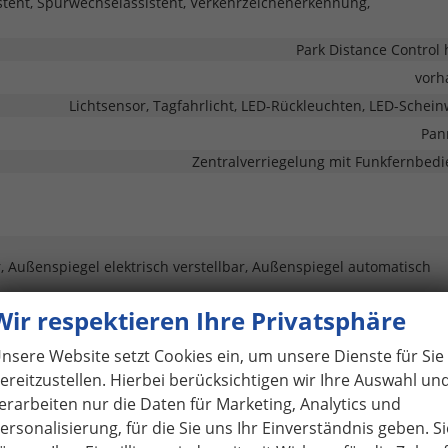
stent, Spurwechselassistent, Verkehrzeichenerkennung,
Park Distance Control 
vorh
Lichtsensor, Tagfahrlicht, LED-Rückleuchten, LED-Schein
Pan
Zentralverriegelung mit Funkfernbed
 Außenspiegel elektrisch verstellbar, Außenspiegel automatisch
Wir respektieren Ihre Privatsphäre
vorh
Getönte Sc
nsere Website setzt Cookies ein, um unsere Dienste für Sie
ereitzustellen. Hierbei berücksichtigen wir Ihre Auswahl un
erarbeiten nur die Daten für Marketing, Analytics und
ersonalisierung, für die Sie uns Ihr Einverständnis geben. Si
Fronta