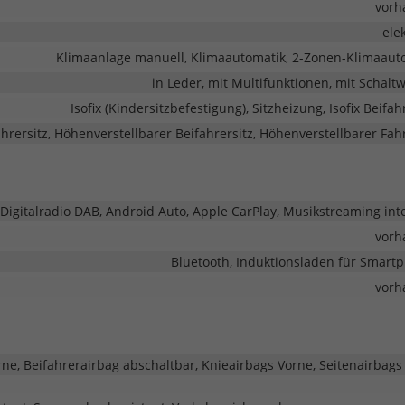
vorh
ele
Klimaanlage manuell, Klimaautomatik, 2-Zonen-Klimaaut
in Leder, mit Multifunktionen, mit Schalt
Isofix (Kindersitzbefestigung), Sitzheizung, Isofix Beifah
rersitz, Höhenverstellbarer Beifahrersitz, Höhenverstellbarer Fahr
, Digitalradio DAB, Android Auto, Apple CarPlay, Musikstreaming inte
vorh
Bluetooth, Induktionsladen für Smart
vorh
rne, Beifahrerairbag abschaltbar, Knieairbags Vorne, Seitenairbags