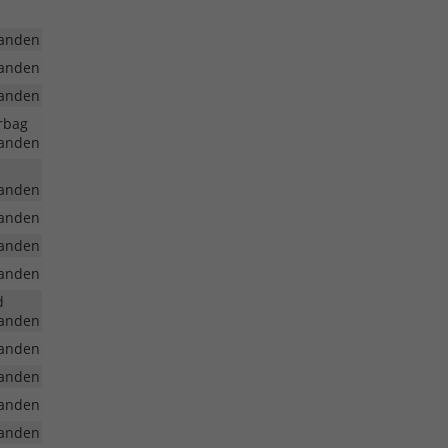
anden
anden
anden
irbag
anden
anden
anden
anden
anden
d
anden
anden
anden
anden
anden