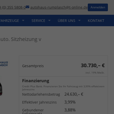
9 (0) 355 5808-0
autohaus-rumplasch@t-online.de
Anmelden
FAHRZEUGE
SERVICE
ÜBER UNS
KONTAKT
to. Sitzheizung v
30.730,– €
Gesamtpreis
incl. 19% MwSt.
Finanzierung
Credit Plus Bank. Finanzieren Sie Ihr Fahrzeug mit 3,99% effektivem
Jahreszins
24.630,– €
Nettodarlehensbetrag
3,99%
Effektiver Jahreszins
3,88%
Gebundener
Sollzinssatz