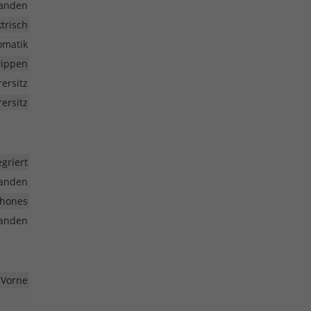
anden
ktrisch
omatik
wippen
rersitz
ersitz
griert
anden
phones
anden
 Vorne