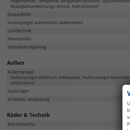
Regensensor, Tempomat, Berganfahrassistent, Spurhalteassi
Müdigkeitserkennungs-Sensor, Notrufsystem
Einparkhilfe
Innenspiegel automatisch abblendend
Lichttechnik
Pannenhilfe
Zentralverriegelung
Außen
Außenspiegel
Außenspiegel elektrisch anklappbar, Außenspiegel beheizbar,
abblendend
Dachträger
Scheiben, Verglasung
U
b
Räder & Technik
v
P
Antriebsachse