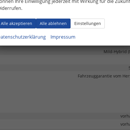
önnen Ihre Einwilligung jederzeit mit Wirkung für die Zukunf
Elektronische Park
iderrufen.
Antiblockiersystem (ABS), Antischlupfregelung (ASR), Reifendruckkon
Alle akzeptieren
Alle ablehnen
Einstellungen
Leichtmetal
atenschutzerklärung
Impressum
Mild-Hybrid 
Fahrzeuggarantie vom Hers
vorh
vorh