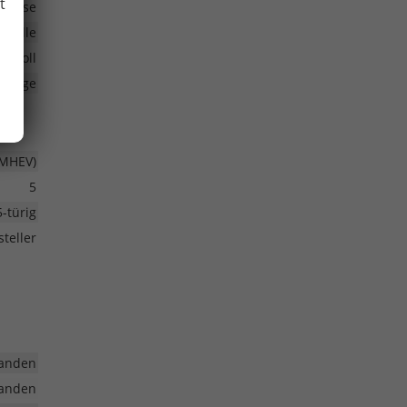
t
bremse
trolle
17 Zoll
lfelge
(MHEV)
5
5-türig
teller
anden
anden