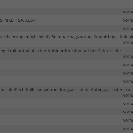
vorh
BS, MKB, TSA, XDS+
vorh
vorh
aktivierungsmöglichkeit), Seitenairbags vorne, Kopfairbags, Kniea
vorh
iegel mit automatischer Abblendfunktion auf der Fahrerseite
vorh
vorh
vorh
vorh
nschließlich Kollisionsvermeidungsassistent, Abbiegeassistent un
vorh
vorh
vorh
vorh
vorh