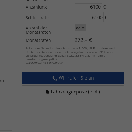
€
Anzahlung
€
Schlussrate
Anzahl der
Monatsraten
272,– €
Monatsraten
Bei einem Nettodarlehensbetrag von 5.000,- EUR erhalten zwei
Drittel der Kunden einen effektiven Jahreszins von 3,99% oder
günstiger (gebundener Sollzinssatz 3,88% p.a. inkl. eines
Bearbeitungsentgelts).
unverbindliche Berechnung
Wir rufen Sie an
ro
Fahrzeugexposé (PDF)