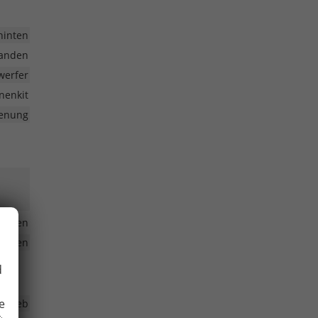
hinten
anden
werfer
nenkit
ienung
anden
heiben
d
e
ntrieb