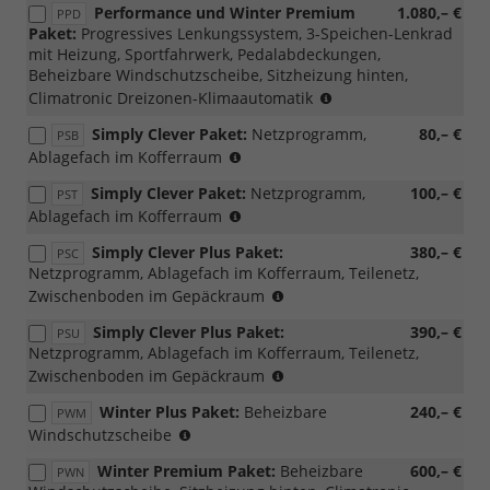
Performance und Winter Premium
1.080,– €
PPD
Loft
Paket:
Progressives Lenkungssystem, 3-Speichen-Lenkrad
möglich)
mit Heizung, Sportfahrwerk, Pedalabdeckungen,
Beheizbare Windschutzscheibe, Sitzheizung hinten,
(nicht
Climatronic Dreizonen-Klimaautomatik
mit
Simply Clever Paket:
Netzprogramm,
80,– €
PSB
Loft
(nur
Ablagefach im Kofferraum
möglich)
für
Simply Clever Paket:
Netzprogramm,
100,– €
PST
m-
(nicht
Ablagefach im Kofferraum
HEV,
möglich
mit
Simply Clever Plus Paket:
380,– €
PSC
für
PWC/WD4/WD5)
Netzprogramm, Ablagefach im Kofferraum, Teilenetz,
m-
(nur
Zwischenboden im Gepäckraum
HEV,
für
mit
Simply Clever Plus Paket:
390,– €
PSU
m-
PWC/WD4/WD5)
Netzprogramm, Ablagefach im Kofferraum, Teilenetz,
HEV,
(nicht
Zwischenboden im Gepäckraum
mit
möglich
PWC/WD4/WD5)
Winter Plus Paket:
Beheizbare
240,– €
PWM
für
(nur
Windschutzscheibe
m-
mit
HEV,
Winter Premium Paket:
Beheizbare
600,– €
PWN
PLC/PL4/PLF/PL9
mit