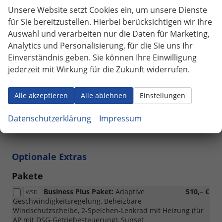
Verchromte Fensterleisten
vorhanden
Unsere Website setzt Cookies ein, um unsere Dienste
für Sie bereitzustellen. Hierbei berücksichtigen wir Ihre
Räder & Technik
Auswahl und verarbeiten nur die Daten für Marketing,
Analytics und Personalisierung, für die Sie uns Ihr
Reifenreparaturset
vorhanden
Einverständnis geben. Sie können Ihre Einwilligung
17 Zoll Leichtmetallfelgen Rotare
vorhanden
jederzeit mit Wirkung für die Zukunft widerrufen.
Sonstiges
Alle akzeptieren
Alle ablehnen
Einstellungen
Verlängerte Garantie auf 5 Jahre/100.000 km (Es gilt
diejenige Bedingung, die zuerst eintritt, die ersten 2 Jahre
Datenschutzerklärung
Impressum
ohne Kilometerbegrenzung)
vorhanden
Optionale Extras
Pakete
Business Plus Paket:
Adaptive
510,– €
WSD
Geschwindigkeitsregelung, Beheizbare
Windschutzscheibe, 2-Speichen-Lenkrad mit Heizung (für
AP mit DSG-Getriebesteuerung), Sunset