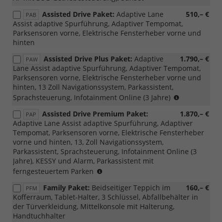
Assisted Drive Paket:
Adaptive Lane
510,– €
PAB
Assist adaptive Spurführung, Adaptiver Tempomat,
Parksensoren vorne, Elektrische Fensterheber vorne und
hinten
Assisted Drive Plus Paket:
Adaptive
1.790,– €
PAW
Lane Assist adaptive Spurführung, Adaptiver Tempomat,
Parksensoren vorne, Elektrische Fensterheber vorne und
hinten, 13 Zoll Navigationssystem, Parkassistent,
(Nicht
Sprachsteuerung, Infotainment Online (3 Jahre)
mit
Assisted Drive Premium Paket:
1.870,– €
PAP
Loft
Adaptive Lane Assist adaptive Spurführung, Adaptiver
kombinierba
Tempomat, Parksensoren vorne, Elektrische Fensterheber
vorne und hinten, 13, Zoll Navigationssystem,
Parkassistent, Sprachsteuerung, Infotainment Online (3
Jahre), KESSY und Alarm, Parkassistent mit
(Nicht
ferngesteuertem Parken
mit
Family Paket:
Beidseitiger Teppich im
160,– €
PFM
Loft
Kofferraum, Tablet-Halter, 3 Schlüssel, Abfallbehälter in
kombinierbar,
der Türverkleidung, Mittelkonsole mit Halterung,
nur
Handtuchhalter
für