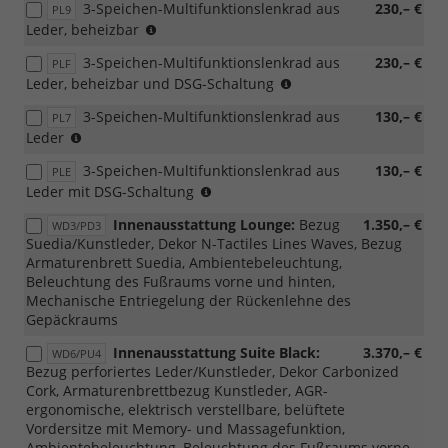
Combi)
3-Speichen-Multifunktionslenkrad aus
230,– €
PL9
(nur
Leder, beheizbar
mit
3-Speichen-Multifunktionslenkrad aus
230,– €
PLF
PWM/PWN
(nur
Leder, beheizbar und DSG-Schaltung
möglich,
mit
nicht
3-Speichen-Multifunktionslenkrad aus
130,– €
PL7
PWM/PWN
mit
(nicht
Leder
möglich,
Loft
mit
nicht
möglich)
3-Speichen-Multifunktionslenkrad aus
130,– €
PLE
Loft
mit
(nicht
Leder mit DSG-Schaltung
kombinierbar)
Loft
mit
möglich)
Innenausstattung Lounge:
Bezug
1.350,– €
WD3/PD3
Loft
Suedia/Kunstleder, Dekor N-Tactiles Lines Waves, Bezug
kombinierbar)
Armaturenbrett Suedia, Ambientebeleuchtung,
Beleuchtung des Fußraums vorne und hinten,
Mechanische Entriegelung der Rückenlehne des
Gepäckraums
Innenausstattung Suite Black:
3.370,– €
WD6/PU4
Bezug perforiertes Leder/Kunstleder, Dekor Carbonized
Cork, Armaturenbrettbezug Kunstleder, AGR-
ergonomische, elektrisch verstellbare, belüftete
Vordersitze mit Memory- und Massagefunktion,
Ambientebeleuchtung, Beleuchtung des Fußraums vorne