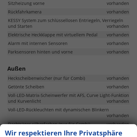
Sitzheizung vorne
vorhanden
Rückfahrkamera
vorhanden
KESSY System zum schlüssellosen Entriegeln, Verriegeln
und Starten
vorhanden
Elektrische Heckklappe mit virtuellem Pedal
vorhanden
Alarm mit internen Sensoren
vorhanden
Parksensoren hinten und vorne
vorhanden
Außen
Heckscheibenwischer (nur für Combi)
vorhanden
Getönte Scheiben
vorhanden
Voll-LED-Matrix-Scheinwerfer mit AFS, Curve Light-Funktion
und Kurvenlicht
vorhanden
Voll-LED-Rückleuchten mit dynamischen Blinkern
vorhanden
Dachträger silberfarben (nur für Combi)
vorhanden
Wir respektieren Ihre Privatsphäre
Zierleisten für die Vordertüren
vorhanden