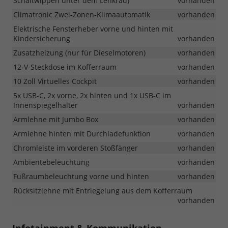
Schaltwippen unter dem Lenkrad)
vorhanden
Climatronic Zwei-Zonen-Klimaautomatik
vorhanden
Elektrische Fensterheber vorne und hinten mit
Kindersicherung
vorhanden
Zusatzheizung (nur für Dieselmotoren)
vorhanden
12-V-Steckdose im Kofferraum
vorhanden
10 Zoll Virtuelles Cockpit
vorhanden
5x USB-C, 2x vorne, 2x hinten und 1x USB-C im
Innenspiegelhalter
vorhanden
Armlehne mit Jumbo Box
vorhanden
Armlehne hinten mit Durchladefunktion
vorhanden
Chromleiste im vorderen Stoßfänger
vorhanden
Ambientebeleuchtung
vorhanden
Fußraumbeleuchtung vorne und hinten
vorhanden
Rücksitzlehne mit Entriegelung aus dem Kofferraum
vorhanden