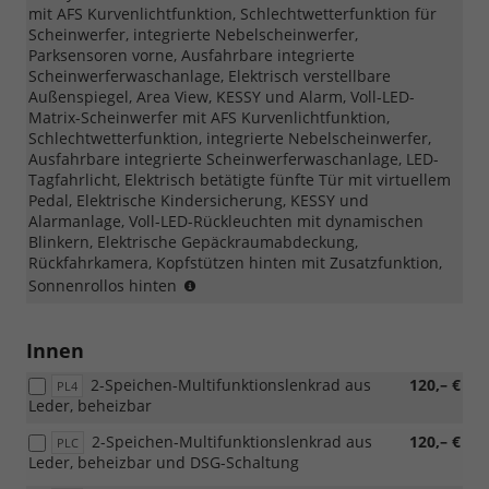
mit AFS Kurvenlichtfunktion, Schlechtwetterfunktion für
Loft
Scheinwerfer, integrierte Nebelscheinwerfer,
möglich)
Parksensoren vorne, Ausfahrbare integrierte
Scheinwerferwaschanlage, Elektrisch verstellbare
Außenspiegel, Area View, KESSY und Alarm, Voll-LED-
Matrix-Scheinwerfer mit AFS Kurvenlichtfunktion,
Schlechtwetterfunktion, integrierte Nebelscheinwerfer,
Ausfahrbare integrierte Scheinwerferwaschanlage, LED-
Tagfahrlicht, Elektrisch betätigte fünfte Tür mit virtuellem
Pedal, Elektrische Kindersicherung, KESSY und
Alarmanlage, Voll-LED-Rückleuchten mit dynamischen
Blinkern, Elektrische Gepäckraumabdeckung,
Rückfahrkamera, Kopfstützen hinten mit Zusatzfunktion,
(nur
Sonnenrollos hinten
mit
PTB/PTC/PAW/PAP
möglich,
Innen
nicht
2-Speichen-Multifunktionslenkrad aus
120,– €
mit
PL4
Leder, beheizbar
Loft
möglich,
2-Speichen-Multifunktionslenkrad aus
120,– €
PLC
nur
Leder, beheizbar und DSG-Schaltung
für