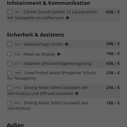
Loft
Infotainment & Kommunikation
Canton Sound System 12 Lautsprecher
620,– €
9VS
(nur
mit Subwoofer im Kofferraum
mit
PJC,
PYA/PYE,
Sicherheit & Assistenz
PYR/PYS/PYT,
(nur
340,– €
Seitenairbags hinten
PTB/PTC/PAP/PAW
6C4
mit
möglich)
nur
740,– €
Head-up-Display
7W7
PS1
mit
möglich)
Adaptive Geschwindigkeitsregelung
470,– €
8T3
PAW/PAP
möglich,
Crew Protect Assist (Proaktiver Schutz
210,– €
7W7
nicht
für Passagiere)
mit
Loft
Driving Mode Select (Auswahl des
210,– €
PFB
möglich)
(nur
Fahrmodus) und Offroad-Assistent
für
Driving Mode Select (Auswahl des
120,– €
PFC
4x4)
Fahrmodus)
Außen