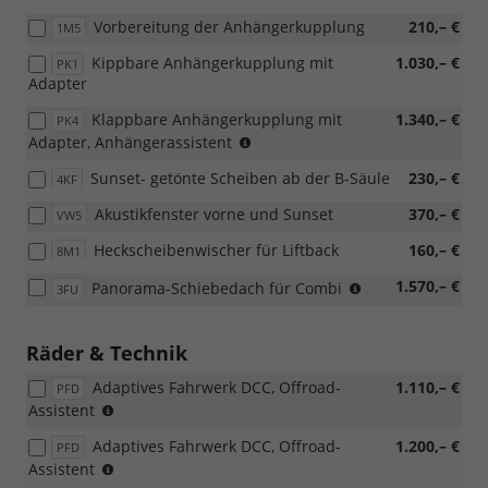
Vorbereitung der Anhängerkupplung
210,– €
1M5
Kippbare Anhängerkupplung mit
1.030,– €
PK1
Adapter
Klappbare Anhängerkupplung mit
1.340,– €
PK4
(nicht
Adapter, Anhängerassistent
möglich
Sunset- getönte Scheiben ab der B-Säule
230,– €
4KF
mit
Loft,
Akustikfenster vorne und Sunset
370,– €
VW5
nur
möglich
Heckscheibenwischer für Liftback
160,– €
8M1
mit
PAW/PAP,
nicht
1.570,– €
Panorama-Schiebedach für Combi
3FU
PLL/WLM/PLN/PYE/PYR/PYS/PYT)
möglich
mit
Loft
Räder & Technik
Adaptives Fahrwerk DCC, Offroad-
1.110,– €
PFD
(nur
Assistent
für
Adaptives Fahrwerk DCC, Offroad-
1.200,– €
PFD
4x4)
(nur
Assistent
(nur
für