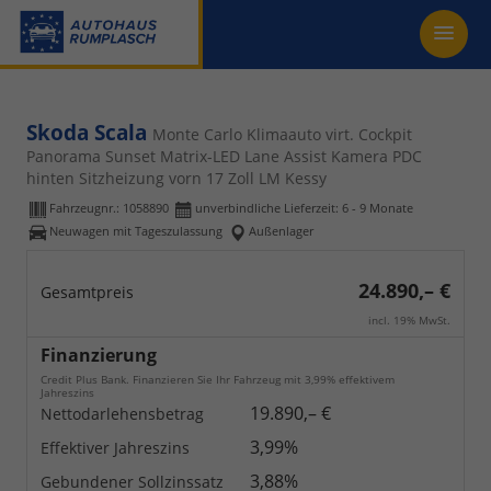
Skoda Scala
Monte Carlo Klimaauto virt. Cockpit
Panorama Sunset Matrix-LED Lane Assist Kamera PDC
hinten Sitzheizung vorn 17 Zoll LM Kessy
Fahrzeugnr.:
1058890
unverbindliche Lieferzeit: 6 - 9 Monate
Neuwagen mit Tageszulassung
Außenlager
24.890,– €
Gesamtpreis
incl. 19% MwSt.
Finanzierung
Credit Plus Bank. Finanzieren Sie Ihr Fahrzeug mit 3,99% effektivem
Jahreszins
19.890,– €
Nettodarlehensbetrag
3,99%
Effektiver Jahreszins
3,88%
Gebundener Sollzinssatz