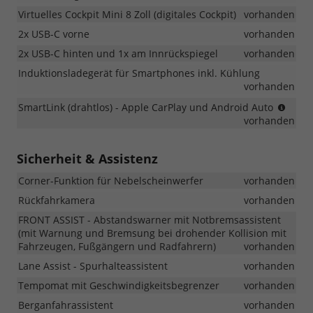
Virtuelles Cockpit Mini 8 Zoll (digitales Cockpit)
vorhanden
2x USB-C vorne
vorhanden
2x USB-C hinten und 1x am Innrückspiegel
vorhanden
Induktionsladegerät für Smartphones inkl. Kühlung
vorhanden
(Mus
SmartLink (drahtlos) - Apple CarPlay und Android Auto
integr
vorhanden
Andr
Auto,
Sicherheit & Assistenz
Appe
Carpl
Corner-Funktion für Nebelscheinwerfer
vorhanden
Rückfahrkamera
vorhanden
FRONT ASSIST - Abstandswarner mit Notbremsassistent
(mit Warnung und Bremsung bei drohender Kollision mit
Fahrzeugen, Fußgängern und Radfahrern)
vorhanden
Lane Assist - Spurhalteassistent
vorhanden
Tempomat mit Geschwindigkeitsbegrenzer
vorhanden
Berganfahrassistent
vorhanden