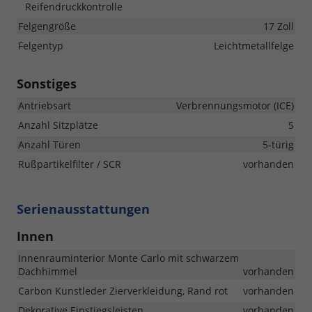
Reifendruckkontrolle
Felgengröße
17 Zoll
Felgentyp
Leichtmetallfelge
Sonstiges
Antriebsart
Verbrennungsmotor (ICE)
Anzahl Sitzplätze
5
Anzahl Türen
5-türig
Rußpartikelfilter / SCR
vorhanden
Serienausstattungen
Innen
Innenrauminterior Monte Carlo mit schwarzem
Dachhimmel
vorhanden
Carbon Kunstleder Zierverkleidung, Rand rot
vorhanden
Dekorative Einstiegsleisten
vorhanden