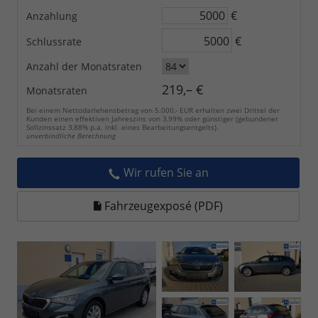
€
Anzahlung
€
Schlussrate
Anzahl der Monatsraten
219,– €
Monatsraten
Bei einem Nettodarlehensbetrag von 5.000,- EUR erhalten zwei Drittel der
Kunden einen effektiven Jahreszins von 3,99% oder günstiger (gebundener
Sollzinssatz 3,88% p.a. inkl. eines Bearbeitungsentgelts).
unverbindliche Berechnung
Wir rufen Sie an
Fahrzeugexposé (PDF)