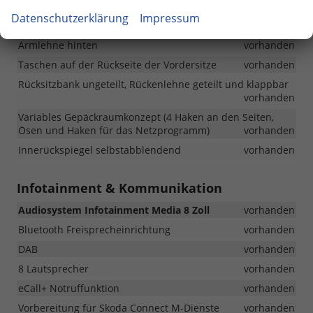
Mittelkonsole mit Getränkehalter
vorhanden
Datenschutzerklärung
Impressum
Armlehne mit Jumbo Box vorne
vorhanden
Armlehne hinten
vorhanden
Taschen auf der Rückseite der Vordersitze
vorhanden
Rücksitzbank ungeteilt, Rückenlehne geteilt und klappbar
vorhanden
Variables Gepäckraumkonzept (4 Haken an den Seiten,
Ösen und Haken für das Netzprogramm)
vorhanden
Innerückspiegel selbstabblendend
vorhanden
Infotainment & Kommunikation
Audiosystem Infotainment Media 8 Zoll
vorhanden
Bluetooth Freisprecheinrichtung
vorhanden
DAB
vorhanden
8 Lautsprecher
vorhanden
eCall+ Notruffunktion
vorhanden
Vorbereitung für Skoda Connect M-Dienste
vorhanden