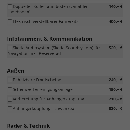
Doppelter Kofferraumboden (variabler
140,– €
Ladeboden)
Elektrisch verstellbarer Fahrersitz
400,– €
Infotainment & Kommunikation
Skoda Audiosystem (Skoda-Soundsystem) für
520,– €
Navigation inkl. Reserverad
Außen
Beheizbare Frontscheibe
240,– €
Scheinwerferreinigungsanlage
150,– €
Vorbereitung für Anhängerkupplung
210,– €
Anhängerkupplung, schwenkbar
830,– €
Räder & Technik