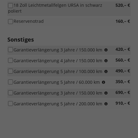
18 Zoll Leichtmetallfelgen URSA in schwarz
520,– €
poliert
Reservenotrad
160,– €
Sonstiges
was
420,– €
Garantieverlängerung 3 Jahre / 150.000 km
zuerst
was
560,– €
Garantieverlängerung 4 Jahre / 150.000 km
eintritt
zuerst
was
490,– €
Garantieverlängerung 5 Jahre / 100.000 km
eintritt
zuerst
was
350,– €
Garantieverlängerung 5 Jahre / 60.000 km
eintritt
zuerst
was
690,– €
Garantieverlängerung 3 Jahre / 150.000 km
eintritt
zuerst
was
910,– €
Garantieverlängerung 5 Jahre / 200.000 km
eintritt
zuerst
eintritt