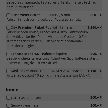
Gepäckraumteppich, Tablet- und Telefonhalter, Fach auf
dem Mitteltunnel
Sicherheits-Paket
Seitenairbags hinten,
600,– €
Fahrer-Knieairbag, proaktiver Passagierschutz
City Premium-Paket
Rückfahrkamera,
1.260,– €
Parksensoren vorne, KESSY mit Alarm, Fahrmodus-
Auswahl, virtuelles Pedal, virtuelles Cockpit 10 Zoll,
automatisches Parken , Fahrwerk mit optionaler
Dämpfersteifigkeit
Fahrassistenz 1.5+ Paket
Adaptive
800,– €
Geschwindigkeitsregelung, Adaptiver Spurhalteassistent,
Überwachung des toten Winkels
Navi-Paket
Infotainment Navi 9.2, Webradio,
1.110,– €
virtuelles Cockpit 10 Zoll, digitale Assistentin LAURA
Innen
Sitzheizung hinten
200,– €
Gepäcktrennnetz
100,– €