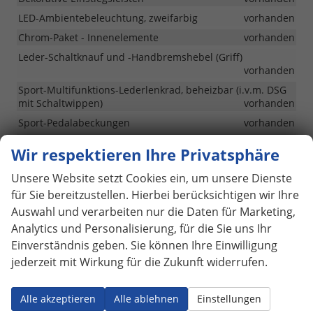
LED-Ambientebeleuchtung, zweifarbig
vorhanden
Chrom-Paket - Innenelemente
vorhanden
Leder-Schaltknauf und -Handbremshebel (Griff)
vorhanden
Sport-Multifunktions-Lederlenkrad, beheizbar (i.v.m. DSG
mit Schaltwippen)
vorhanden
Sport-Pedalabeckungen
vorhanden
Höhenverstellbarer Sitz für Fahrer und Beifahrer
Wir respektieren Ihre Privatsphäre
vorhanden
Sitzheizung vorne
vorhanden
Unsere Website setzt Cookies ein, um unsere Dienste
für Sie bereitzustellen. Hierbei berücksichtigen wir Ihre
Lordosenstützen an den Vordersitzen, manuell
vorhanden
Auswahl und verarbeiten nur die Daten für Marketing,
Analytics und Personalisierung, für die Sie uns Ihr
2-Zonen-Klimaautomatik (CLIMATRONIC)
vorhanden
Einverständnis geben. Sie können Ihre Einwilligung
ISOFIX Kinderbefestigung auf dem Beifahrersitz und den
äußeren Rücksitzen und Top Tether
vorhanden
jederzeit mit Wirkung für die Zukunft widerrufen.
Elektrische Fensterheber vorne und hinten
vorhanden
Alle akzeptieren
Alle ablehnen
Einstellungen
12V-Steckdose vorne und im Gepäckraum
vorhanden