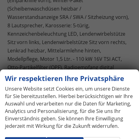
(Einparkhilfe vorn), Winter-Paket
(Scheibenwaschdüsen heizbar /
Wasserstandsanzeige SRA / SWA / Sitzheizung vorn),
8 Lautsprecher, Karosserie: 5-türig,
Kennzeichenbeleuchtung LED, Lendenwirbelstütze
Sitz vorn links, Lendenwirbelstütze Sitz vorn rechts,
Lenkrad heizbar, Mittelarmlehne hinten,
Modellpflege, Motor 1,5 Ltr. - 110 kW 16V TSI ACT,
Otto-Partikelfilter (OPF), Radioempfang digital
(DAB+), Schalt-/Wählhebelgriff Leder, Sitz vorn links
Wir respektieren Ihre Privatsphäre
höhenverstellbar, Sitz vorn rechts höhenverstellbar,
Unsere Website setzt Cookies ein, um unsere Dienste
Steckdose (12V-Anschluß) im Koffer-/Laderaum, USB-
für Sie bereitzustellen. Hierbei berücksichtigen wir Ihre
Schnittstelle vorn (2-fach, Typ C), Anti-Blockier-
Auswahl und verarbeiten nur die Daten für Marketing,
System (ABS), Bremsassistent, Elektron. Stabilitäts-
Analytics und Personalisierung, für die Sie uns Ihr
Programm (ESP), Getriebe 7-Gang -
Einverständnis geben. Sie können Ihre Einwilligung
jederzeit mit Wirkung für die Zukunft widerrufen.
Doppelkupplungsgetriebe DSG, Klimaanlage
Climatronic 2-Zonen, Airbag Beifahrerseite