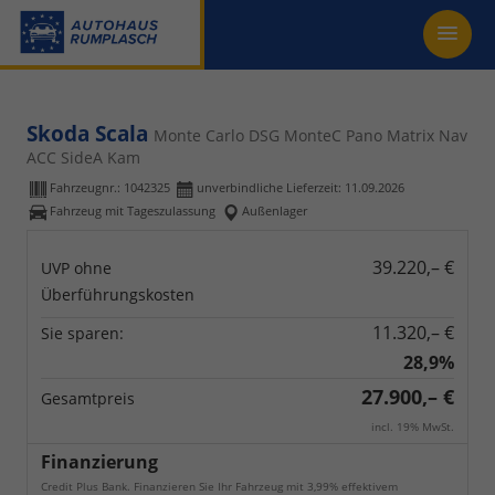
Skoda Scala
Monte Carlo DSG MonteC Pano Matrix Nav
ACC SideA Kam
Fahrzeugnr.:
1042325
unverbindliche Lieferzeit:
11.09.2026
Fahrzeug mit Tageszulassung
Außenlager
39.220,– €
UVP ohne
Überführungskosten
11.320,– €
Sie sparen:
28,9%
27.900,– €
Gesamtpreis
incl. 19% MwSt.
Finanzierung
Credit Plus Bank. Finanzieren Sie Ihr Fahrzeug mit 3,99% effektivem