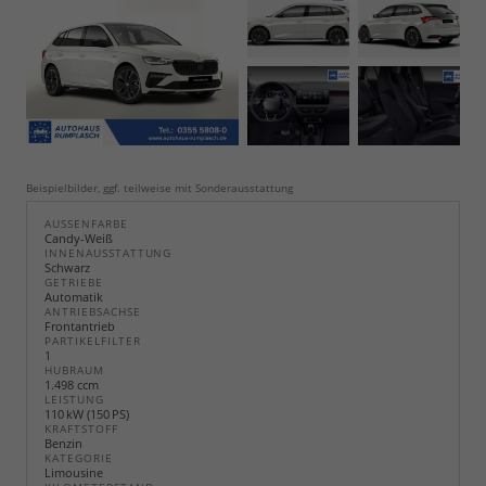
Beispielbilder, ggf. teilweise mit Sonderausstattung
AUSSENFARBE
Candy-Weiß
INNENAUSSTATTUNG
Schwarz
GETRIEBE
Automatik
ANTRIEBSACHSE
Frontantrieb
PARTIKELFILTER
1
HUBRAUM
1.498 ccm
LEISTUNG
110 kW (150 PS)
KRAFTSTOFF
Benzin
KATEGORIE
Limousine