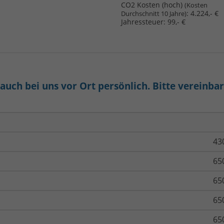
CO2 Kosten (hoch)
(Kosten
:
4.224,- €
Durchschnitt 10 Jahre)
Jahressteuer:
99,- €
uch bei uns vor Ort persönlich. Bitte vereinba
43
65
65
65
65