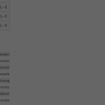
0,– €
0,– €
0,– €
anden
hinten
ktrisch
omatik
eizung
rersitz
fahrer
ersitz