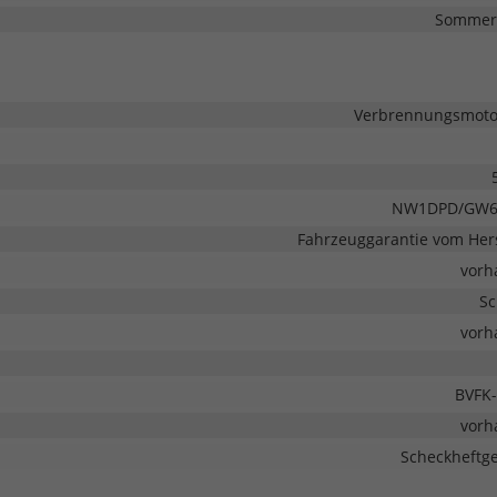
Sommerr
Verbrennungsmotor
NW1DPD/GW
Fahrzeuggarantie vom Hers
vorh
Sc
vorh
BVFK-
vorh
Scheckheftge