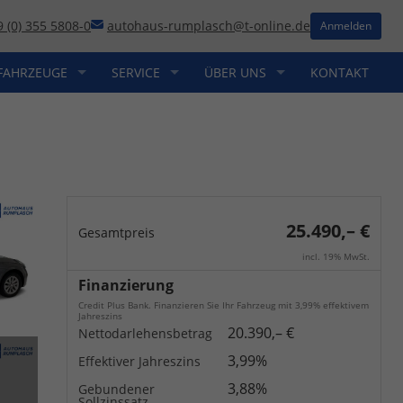
9 (0) 355 5808-0
autohaus-rumplasch@t-online.de
Anmelden
FAHRZEUGE
SERVICE
ÜBER UNS
KONTAKT
25.490,– €
Gesamtpreis
incl. 19% MwSt.
Finanzierung
Credit Plus Bank. Finanzieren Sie Ihr Fahrzeug mit 3,99% effektivem
Jahreszins
20.390,– €
Nettodarlehensbetrag
3,99%
Effektiver Jahreszins
3,88%
Gebundener
Sollzinssatz