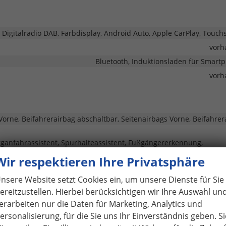
, Digitalradio DAB, Farbdisplay, Android Auto, Apple CarPlay, Touch
vorh
Bluetooth, Induktionsladen für Smart
vorh
Vorne, Beifahrerairbag abschaltbar, Seitenairbags Vorne, Beifahrer
rganfahrassistent, Spurhalteassistent, Fußgängererkennung,
trufsystem, Abstandswarner, Geschwindigkeitsbegrenzer
Wir respektieren Ihre Privatsphäre
Park Distance Control 
nsere Website setzt Cookies ein, um unsere Dienste für Sie
vorh
ereitzustellen. Hierbei berücksichtigen wir Ihre Auswahl un
Servol
erarbeiten nur die Daten für Marketing, Analytics und
ersonalisierung, für die Sie uns Ihr Einverständnis geben. Si
fer mit Kurvenlicht, LED-Rückleuchten, LED-Scheinwerfer, LED-