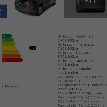
+11
Verbrauch kombiniert:
5,70 l/100km
Verbrauch Innenstadt:
7,20 l/100km
Verbrauch Stadtrand:
5,70 l/100km
Verbrauch Landstraße:
5,00 l/100km
Verbrauch Autobahn:
5,70 l/100km
CO
-Emissionen:
128,00 g/km
2
CO
-Klasse:
D
2
Energiekosten bei 15.000 km p
Download
Jahr:
1.491,12 €
CO2 Kosten (niedrig)
(Kosten
:
1.152,- €
Durchschnitt 10 Jahre)
CO2 Kosten (mittel)
(Kosten
:
2.736,- €
Durchschnitt 10 Jahre)