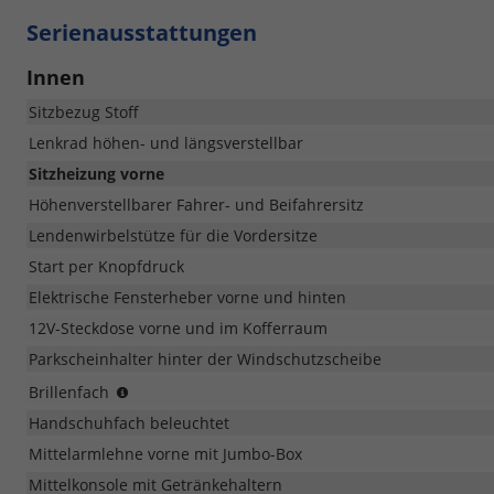
Serienausstattungen
Innen
Sitzbezug Stoff
Lenkrad höhen- und längsverstellbar
Sitzheizung vorne
Höhenverstellbarer Fahrer- und Beifahrersitz
Lendenwirbelstütze für die Vordersitze
Start per Knopfdruck
Elektrische Fensterheber vorne und hinten
12V-Steckdose vorne und im Kofferraum
Parkscheinhalter hinter der Windschutzscheibe
Entfällt
Brillenfach
bei
Handschuhfach beleuchtet
der
Wahl
Mittelarmlehne vorne mit Jumbo-Box
des
Mittelkonsole mit Getränkehaltern