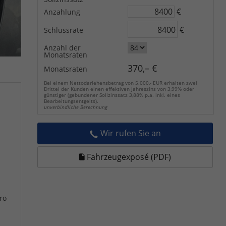
€
Anzahlung
€
Schlussrate
Anzahl der
Monatsraten
370,– €
Monatsraten
Bei einem Nettodarlehensbetrag von 5.000,- EUR erhalten zwei
Drittel der Kunden einen effektiven Jahreszins von 3,99% oder
günstiger (gebundener Sollzinssatz 3,88% p.a. inkl. eines
Bearbeitungsentgelts).
unverbindliche Berechnung
Wir rufen Sie an
Fahrzeugexposé (PDF)
ro