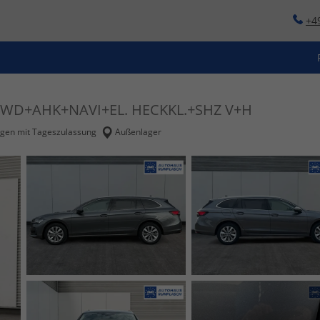
+4
+4WD+AHK+NAVI+EL. HECKKL.+SHZ V+H
en mit Tageszulassung
Außenlager