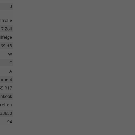
B
trolle
17 Zoll
lfelge
69 dB
W
C
A
rime 4
55 R17
nkook
eifen
33650
94