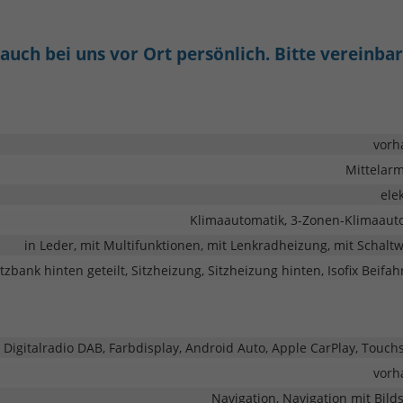
uch bei uns vor Ort persönlich. Bitte vereinba
vorh
Mittelar
ele
Klimaautomatik, 3-Zonen-Klimaaut
in Leder, mit Multifunktionen, mit Lenkradheizung, mit Schalt
tzbank hinten geteilt, Sitzheizung, Sitzheizung hinten, Isofix Beifah
, Digitalradio DAB, Farbdisplay, Android Auto, Apple CarPlay, Touch
vorh
Navigation, Navigation mit Bild