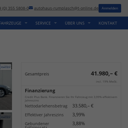
9 (0) 355 5808-0
autohaus-rumplasch@t-online.de
Anmelden
FAHRZEUGE
SERVICE
ÜBER UNS
KONTAKT
41.980,– €
Gesamtpreis
incl. 19% MwSt.
Finanzierung
Credit Plus Bank. Finanzieren Sie Ihr Fahrzeug mit 3,99% effektivem
Jahreszins
33.580,– €
Nettodarlehensbetrag
3,99%
Effektiver Jahreszins
3,88%
Gebundener
Sollzinssatz