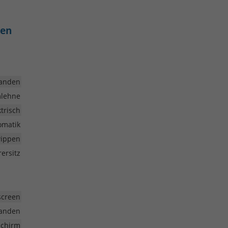
ren
anden
mlehne
ktrisch
omatik
wippen
rersitz
screen
anden
schirm