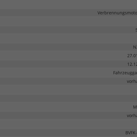
Verbrennungsmotor
N
27.0
12.1
Fahrzeugga
vorh
M
vorh
BVFK-