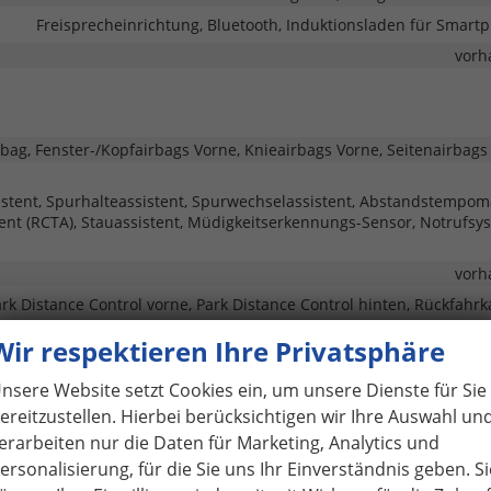
Freisprecheinrichtung, Bluetooth, Induktionsladen für Smart
vorh
rbag, Fenster-/Kopfairbags Vorne, Knieairbags Vorne, Seitenairbags
istent, Spurhalteassistent, Spurwechselassistent, Abstandstempom
ent (RCTA), Stauassistent, Müdigkeitserkennungs-Sensor, Notrufsy
vorh
rk Distance Control vorne, Park Distance Control hinten, Rückfahr
vorh
Wir respektieren Ihre Privatsphäre
Servol
nsere Website setzt Cookies ein, um unsere Dienste für Sie
LED-Rückleuchten, LED-Scheinwerfer, Fernlichtassistent, LED-Tagfah
ereitzustellen. Hierbei berücksichtigen wir Ihre Auswahl un
Pan
erarbeiten nur die Daten für Marketing, Analytics und
vorh
ersonalisierung, für die Sie uns Ihr Einverständnis geben. Si
vorh