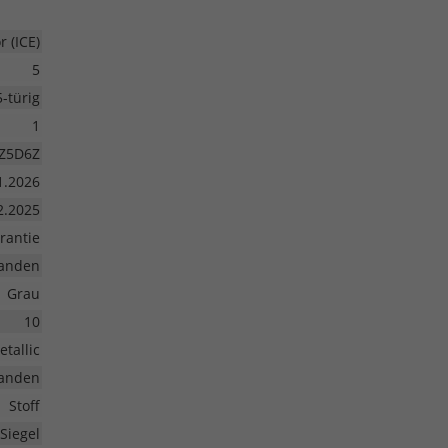
 (ICE)
5
5-türig
1
Z5D6Z
1.2026
2.2025
rantie
anden
Grau
10
etallic
anden
Stoff
Siegel