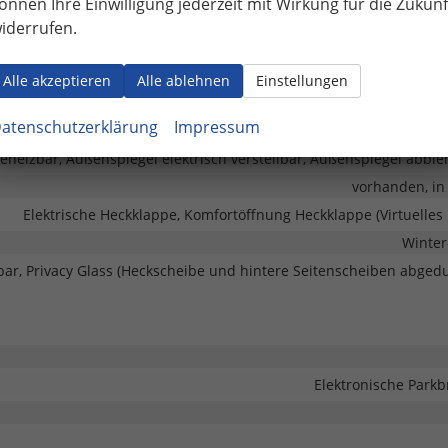
önnen Ihre Einwilligung jederzeit mit Wirkung für die Zukunf
ng mit Funkfernbedienung, Schlüssellose Zentralverriegelung (Keyle
iderrufen.
Alle akzeptieren
Alle ablehnen
Einstellungen
Schwe
atenschutzerklärung
Impressum
eheizbar, Außenspiegel elektrisch verstellbar, Außenspiegel abbl
vorhanden, in 
Elektrische Heckklappe, Komfortöffnung Heckklappe (Virtuelles 
Winter
ar, Privacy Glass (Heckscheibe und hintere Seitenscheiben abgedu
Elektronische Park