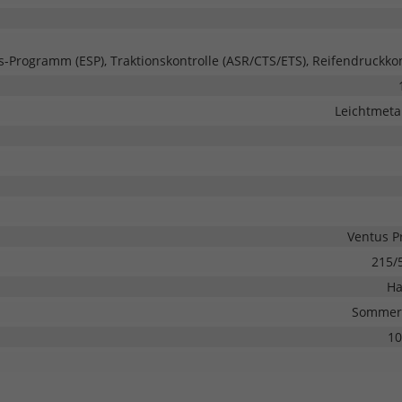
ts-Programm (ESP), Traktionskontrolle (ASR/CTS/ETS), Reifendruckkon
Leichtmetal
Ventus P
215/
Ha
Sommerr
10