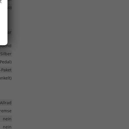
t
ss Go)
nkbar
endend
Silber
Pedal)
-Paket
nkelt)
Allrad
bremse
nein
nein