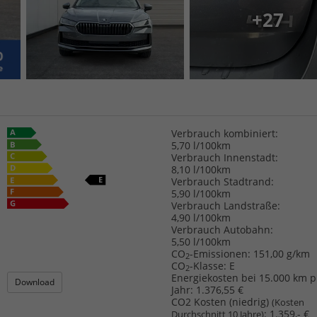
+27
Verbrauch kombiniert:
5,70 l/100km
Verbrauch Innenstadt:
8,10 l/100km
Verbrauch Stadtrand:
5,90 l/100km
Verbrauch Landstraße:
4,90 l/100km
Verbrauch Autobahn:
5,50 l/100km
CO
-Emissionen:
151,00 g/km
2
CO
-Klasse:
E
2
Energiekosten bei 15.000 km p
Download
Jahr:
1.376,55 €
CO2 Kosten (niedrig)
(Kosten
:
1.359,- €
Durchschnitt 10 Jahre)