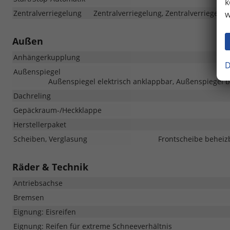
k
Zentralverriegelung
Zentralverriegelung, Zentralverriegelu
w
Außen
Anhängerkupplung
D
Außenspiegel
Außenspiegel elektrisch anklappbar, Außenspiegel b
Dachreling
Gepäckraum-/Heckklappe
Herstellerpaket
Scheiben, Verglasung
Frontscheibe beheizb
Räder & Technik
Antriebsachse
Bremsen
Eignung: Eisreifen
Eignung: Reifen für extreme Schneeverhältnis