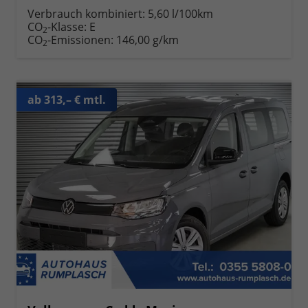
Verbrauch kombiniert:
5,60 l/100km
CO
-Klasse:
E
2
CO
-Emissionen:
146,00 g/km
2
ab 313,– € mtl.