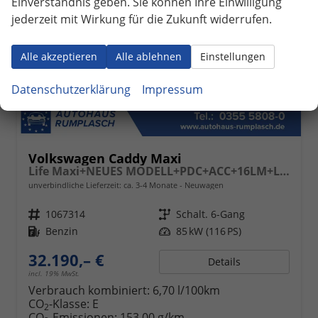
Einverständnis geben. Sie können Ihre Einwilligung
jederzeit mit Wirkung für die Zukunft widerrufen.
Alle akzeptieren
Alle ablehnen
Einstellungen
Datenschutzerklärung
Impressum
Volkswagen Caddy Maxi
Life Maxi+NEUES MODELL+PDC+ACC+16LM+LANE ASSIST
unverbindliche Lieferzeit: ca. 3-4 Monate
Neuwagen
Fahrzeugnr.
1067314
Getriebe
Schalt. 6-Gang
Kraftstoff
Benzin
Leistung
85 kW (116 PS)
32.190,– €
Details
incl. 19% MwSt.
Verbrauch kombiniert:
6,70 l/100km
CO
-Klasse:
E
2
CO
-Emissionen:
153,00 g/km