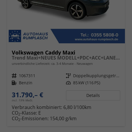
Volkswagen Caddy Maxi
Trend Maxi+NEUES MODELL+PDC+ACC+LANE ASSIST
unverbindliche Lieferzeit: ca. 3-4 Monate
Neuwagen
Fahrzeugnr.
1067311
Getriebe
Doppelkupplungsgetriebe (DSG)
Kraftstoff
Benzin
Leistung
85 kW (116 PS)
31.790,– €
Details
incl. 19% MwSt.
Verbrauch kombiniert:
6,80 l/100km
CO
-Klasse:
E
2
CO
-Emissionen:
154,00 g/km
2