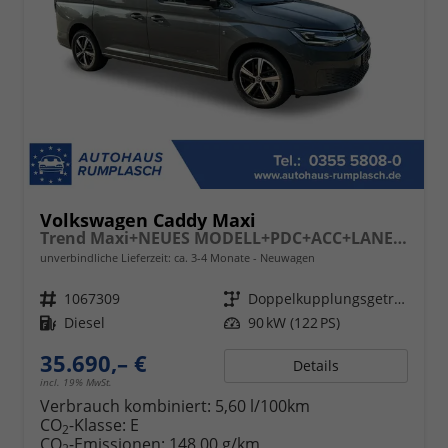
Volkswagen Caddy Maxi
Trend Maxi+NEUES MODELL+PDC+ACC+LANE ASSIST
unverbindliche Lieferzeit: ca. 3-4 Monate
Neuwagen
Fahrzeugnr.
1067309
Getriebe
Doppelkupplungsgetriebe (DSG)
Kraftstoff
Diesel
Leistung
90 kW (122 PS)
35.690,– €
Details
incl. 19% MwSt.
Verbrauch kombiniert:
5,60 l/100km
CO
-Klasse:
E
2
CO
-Emissionen:
148,00 g/km