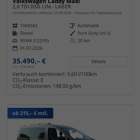
Volkswagen Caddy Maxi
2,0 TDI DSG Life - LAGER
unverbindliche Lieferzeit:
20.08.2026
Fahrzeug mit Tageszulassung
Fahrzeugnr.
1068343
Getriebe
Automatik
Kraftstoff
Diesel
Außenfarbe
Pure Grey Uni ()
Leistung
90 kW (122 PS)
Kilometerstand
20 km
01.07.2026
35.490,– €
Details
incl. 19% MwSt.
Verbrauch kombiniert:
5,60 l/100km
CO
-Klasse:
E
2
CO
-Emissionen:
148,00 g/km
2
ab 315,– € mtl.