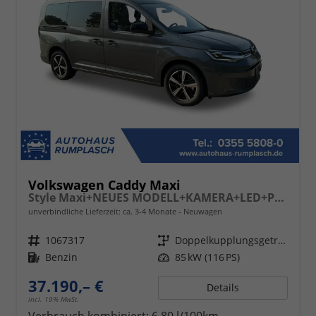
Volkswagen Caddy Maxi
Style Maxi+NEUES MODELL+KAMERA+LED+PDC+SHZ+17LM
unverbindliche Lieferzeit: ca. 3-4 Monate
Neuwagen
Fahrzeugnr.
1067317
Getriebe
Doppelkupplungsgetriebe (DSG)
Kraftstoff
Benzin
Leistung
85 kW (116 PS)
37.190,– €
Details
incl. 19% MwSt.