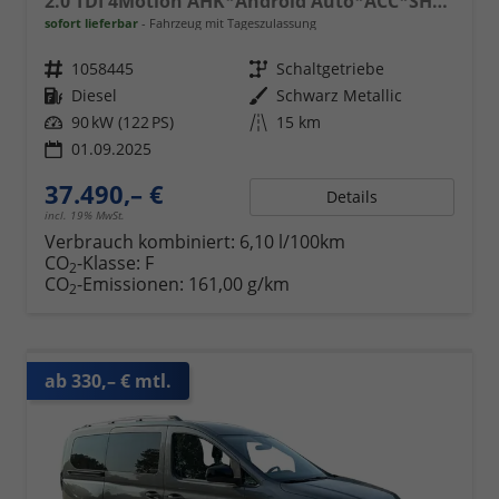
2.0 TDI 4Motion AHK*Android Auto*ACC*SHZ*KAMERA*PDC*Klimaauto
sofort lieferbar
Fahrzeug mit Tageszulassung
Fahrzeugnr.
1058445
Getriebe
Schaltgetriebe
Kraftstoff
Diesel
Außenfarbe
Schwarz Metallic
Leistung
90 kW (122 PS)
Kilometerstand
15 km
01.09.2025
37.490,– €
Details
incl. 19% MwSt.
Verbrauch kombiniert:
6,10 l/100km
CO
-Klasse:
F
2
CO
-Emissionen:
161,00 g/km
2
ab 330,– € mtl.