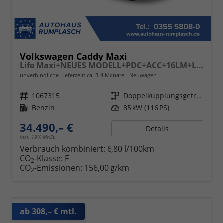
Volkswagen Caddy Maxi
Life Maxi+NEUES MODELL+PDC+ACC+16LM+LANE ASSIST
unverbindliche Lieferzeit: ca. 3-4 Monate
Neuwagen
Fahrzeugnr.
1067315
Getriebe
Doppelkupplungsgetriebe (DSG)
Kraftstoff
Benzin
Leistung
85 kW (116 PS)
34.490,– €
Details
incl. 19% MwSt.
Verbrauch kombiniert:
6,80 l/100km
CO
-Klasse:
F
2
CO
-Emissionen:
156,00 g/km
2
ab 308,– € mtl.