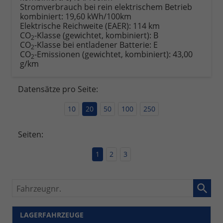
Stromverbrauch bei rein elektrischem Betrieb
kombiniert:
19,60 kWh/100km
Elektrische Reichweite (EAER):
114 km
CO
-Klasse (gewichtet, kombiniert):
B
2
CO
-Klasse bei entladener Batterie:
E
2
CO
-Emissionen (gewichtet, kombiniert):
43,00
2
g/km
Datensätze pro Seite:
10
20
50
100
250
Seiten:
1
2
3
Fahrzeugnr.
LAGERFAHRZEUGE