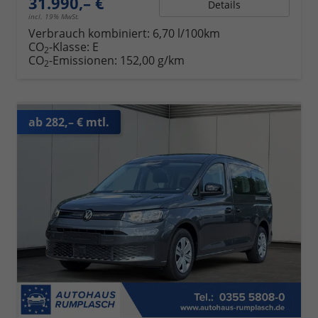
31.990,– €
Details
incl. 19% MwSt.
Verbrauch kombiniert:
6,70 l/100km
CO
-Klasse:
E
2
CO
-Emissionen:
152,00 g/km
2
ab 282,– € mtl.