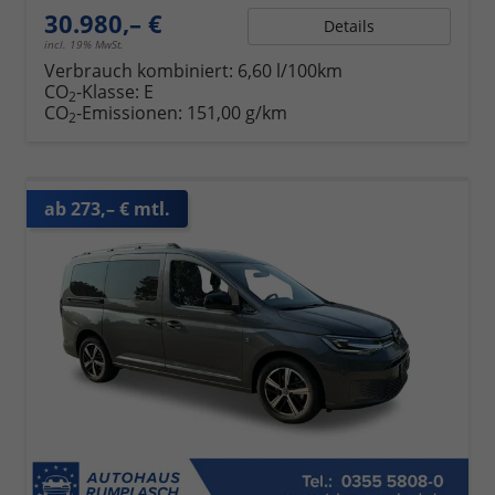
30.980,– €
Details
incl. 19% MwSt.
Verbrauch kombiniert:
6,60 l/100km
CO
-Klasse:
E
2
CO
-Emissionen:
151,00 g/km
2
ab 273,– € mtl.