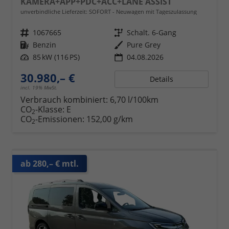
KAMERA+APP+PDC+ACC+LANE ASSIST
unverbindliche Lieferzeit: SOFORT
Neuwagen mit Tageszulassung
Fahrzeugnr.
1067665
Getriebe
Schalt. 6-Gang
Kraftstoff
Benzin
Außenfarbe
Pure Grey
Leistung
85 kW (116 PS)
04.08.2026
30.980,– €
Details
incl. 19% MwSt.
Verbrauch kombiniert:
6,70 l/100km
CO
-Klasse:
E
2
CO
-Emissionen:
152,00 g/km
2
ab 280,– € mtl.