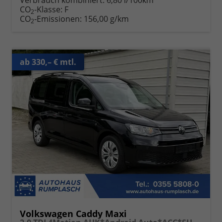
Verbrauch kombiniert:
6,80 l/100km
CO
-Klasse:
F
2
CO
-Emissionen:
156,00 g/km
2
ab 330,– € mtl.
Volkswagen Caddy Maxi