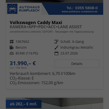
Volkswagen Caddy Maxi
KAMERA+APP+PDC+ACC+LANE ASSIST
unverbindliche Lieferzeit: SOFORT
Neuwagen mit Tageszulassung
Fahrzeugnr.
1067662
Getriebe
Schalt. 6-Gang
Kraftstoff
Benzin
Außenfarbe
Indiumgrau Metallic
Leistung
85 kW (116 PS)
23.07.2026
31.990,– €
Details
incl. 19% MwSt.
Verbrauch kombiniert:
6,70 l/100km
CO
-Klasse:
E
2
CO
-Emissionen:
152,00 g/km
2
ab 282,– € mtl.