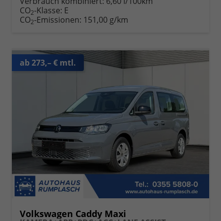
Verbrauch kombiniert:
6,60 l/100km
CO
-Klasse:
E
2
CO
-Emissionen:
151,00 g/km
2
ab 273,– € mtl.
Volkswagen Caddy Maxi