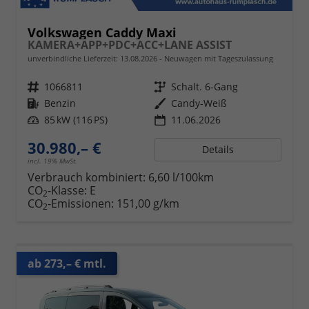
Volkswagen Caddy Maxi
KAMERA+APP+PDC+ACC+LANE ASSIST
unverbindliche Lieferzeit:
13.08.2026
Neuwagen mit Tageszulassung
Fahrzeugnr.
1066811
Getriebe
Schalt. 6-Gang
Kraftstoff
Benzin
Außenfarbe
Candy-Weiß
Leistung
85 kW (116 PS)
11.06.2026
30.980,– €
Details
incl. 19% MwSt.
Verbrauch kombiniert:
6,60 l/100km
CO
-Klasse:
E
2
CO
-Emissionen:
151,00 g/km
2
ab 273,– € mtl.