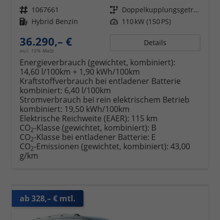
Fahrzeugnr.
1067661
Getriebe
Doppelkupplungsgetriebe (DSG)
Kraftstoff
Hybrid Benzin
Leistung
110 kW (150 PS)
36.290,– €
Details
incl. 19% MwSt.
Energieverbrauch (gewichtet, kombiniert):
14,60 l/100km + 1,90 kWh/100km
Kraftstoffverbrauch bei entladener Batterie
kombiniert:
6,40 l/100km
Stromverbrauch bei rein elektrischem Betrieb
kombiniert:
19,50 kWh/100km
Elektrische Reichweite (EAER):
115 km
CO
-Klasse (gewichtet, kombiniert):
B
2
CO
-Klasse bei entladener Batterie:
E
2
CO
-Emissionen (gewichtet, kombiniert):
43,00
2
g/km
ab 328,– € mtl.