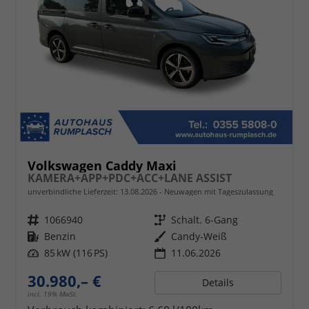
Volkswagen Caddy Maxi
KAMERA+APP+PDC+ACC+LANE ASSIST
unverbindliche Lieferzeit:
13.08.2026
Neuwagen mit Tageszulassung
Fahrzeugnr.
1066940
Getriebe
Schalt. 6-Gang
Kraftstoff
Benzin
Außenfarbe
Candy-Weiß
Leistung
85 kW (116 PS)
11.06.2026
30.980,– €
Details
incl. 19% MwSt.