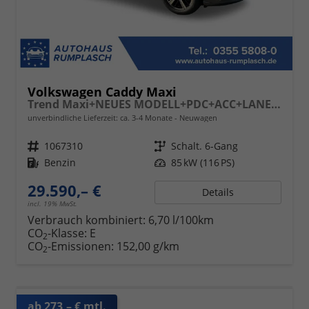
Volkswagen Caddy Maxi
Trend Maxi+NEUES MODELL+PDC+ACC+LANE ASSIST
unverbindliche Lieferzeit: ca. 3-4 Monate
Neuwagen
Fahrzeugnr.
1067310
Getriebe
Schalt. 6-Gang
Kraftstoff
Benzin
Leistung
85 kW (116 PS)
29.590,– €
Details
incl. 19% MwSt.
Verbrauch kombiniert:
6,70 l/100km
CO
-Klasse:
E
2
CO
-Emissionen:
152,00 g/km
2
ab 273,– € mtl.