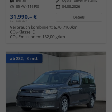
Kraftstoff
Benzin
Außenfarbe
Oyster Silver Metallic
Leistung
85 kW (116 PS)
04.08.2026
31.990,– €
Details
incl. 19% MwSt.
Verbrauch kombiniert:
6,70 l/100km
CO
-Klasse:
E
2
CO
-Emissionen:
152,00 g/km
2
ab 282,– € mtl.