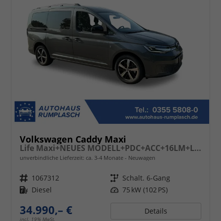
Volkswagen Caddy Maxi
Life Maxi+NEUES MODELL+PDC+ACC+16LM+LANE ASSIST
unverbindliche Lieferzeit: ca. 3-4 Monate
Neuwagen
Fahrzeugnr.
1067312
Getriebe
Schalt. 6-Gang
Kraftstoff
Diesel
Leistung
75 kW (102 PS)
34.990,– €
Details
incl. 19% MwSt.