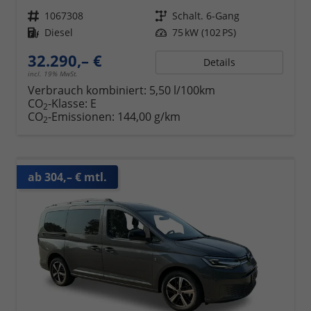
Fahrzeugnr.
1067308
Getriebe
Schalt. 6-Gang
Kraftstoff
Diesel
Leistung
75 kW (102 PS)
32.290,– €
Details
incl. 19% MwSt.
Verbrauch kombiniert:
5,50 l/100km
CO
-Klasse:
E
2
CO
-Emissionen:
144,00 g/km
2
ab 304,– € mtl.