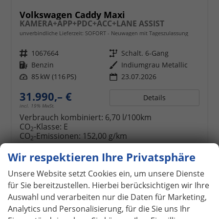
Volkswagen Caddy Maxi
KAMERA+APP+PDC+ACC+LANE ASSIST
unverbindliche Lieferzeit: SOFORT
Neuwagen mit Tageszulassung
Fahrzeugnr.
1067664
Getriebe
Schalt. 6-Gang
Kraftstoff
Benzin
Außenfarbe
Indiumgrau Metallic
Leistung
85 kW (116 PS)
23.07.2026
31.990,– €
Details
incl. 19% MwSt.
Verbrauch kombiniert:
6,70 l/100km
CO
-Klasse:
E
2
CO
-Emissionen:
152,00 g/km
2
Wir respektieren Ihre Privatsphäre
Unsere Website setzt Cookies ein, um unsere Dienste
ab 284,– € mtl.
für Sie bereitzustellen. Hierbei berücksichtigen wir Ihre
Auswahl und verarbeiten nur die Daten für Marketing,
Analytics und Personalisierung, für die Sie uns Ihr