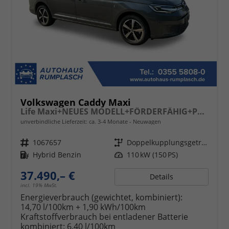
Volkswagen Caddy Maxi
Life Maxi+NEUES MODELL+FÖRDERFÄHIG+PDC+ACC+16LM+LANE ASSIST
unverbindliche Lieferzeit: ca. 3-4 Monate
Neuwagen
Fahrzeugnr.
1067657
Getriebe
Doppelkupplungsgetriebe (DSG)
Kraftstoff
Hybrid Benzin
Leistung
110 kW (150 PS)
37.490,– €
Details
incl. 19% MwSt.
Energieverbrauch (gewichtet, kombiniert):
14,70 l/100km + 1,90 kWh/100km
Kraftstoffverbrauch bei entladener Batterie
kombiniert:
6,40 l/100km