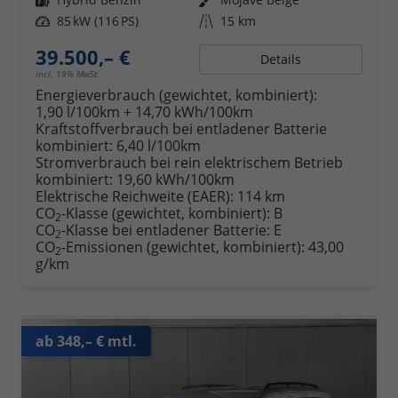
Leistung
85 kW (116 PS)
Kilometerstand
15 km
39.500,– €
Details
incl. 19% MwSt.
Energieverbrauch (gewichtet, kombiniert):
1,90 l/100km + 14,70 kWh/100km
Kraftstoffverbrauch bei entladener Batterie
kombiniert:
6,40 l/100km
Stromverbrauch bei rein elektrischem Betrieb
kombiniert:
19,60 kWh/100km
Elektrische Reichweite (EAER):
114 km
CO
-Klasse (gewichtet, kombiniert):
B
2
CO
-Klasse bei entladener Batterie:
E
2
CO
-Emissionen (gewichtet, kombiniert):
43,00
2
g/km
ab 348,– € mtl.