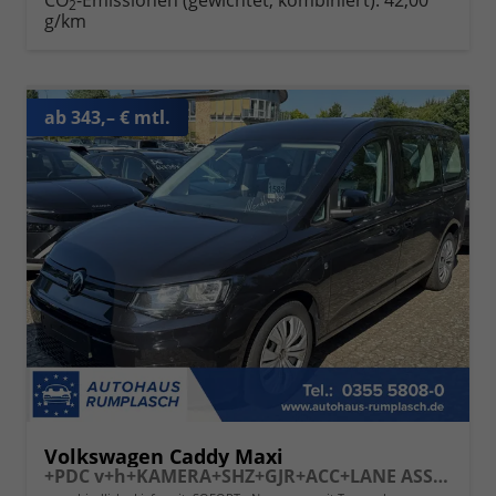
CO
-Emissionen (gewichtet, kombiniert):
42,00
2
g/km
ab 343,– € mtl.
Volkswagen Caddy Maxi
+PDC v+h+KAMERA+SHZ+GJR+ACC+LANE ASSIST