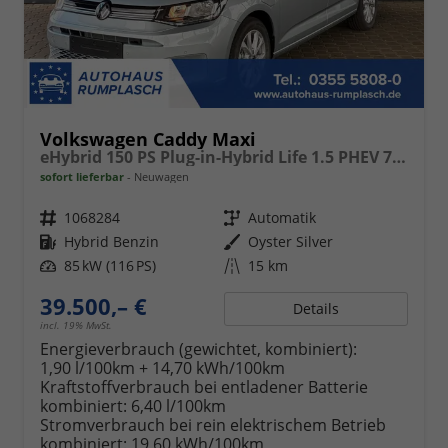
Volkswagen Caddy Maxi
eHybrid 150 PS Plug-in-Hybrid Life 1.5 PHEV 7 Sitze DSG
sofort lieferbar
Neuwagen
Fahrzeugnr.
1068284
Getriebe
Automatik
Kraftstoff
Hybrid Benzin
Außenfarbe
Oyster Silver
Leistung
85 kW (116 PS)
Kilometerstand
15 km
39.500,– €
Details
incl. 19% MwSt.
Energieverbrauch (gewichtet, kombiniert):
1,90 l/100km + 14,70 kWh/100km
Kraftstoffverbrauch bei entladener Batterie
kombiniert:
6,40 l/100km
Stromverbrauch bei rein elektrischem Betrieb
kombiniert:
19,60 kWh/100km