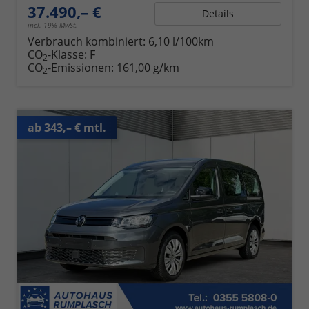
37.490,– €
Details
incl. 19% MwSt.
Verbrauch kombiniert:
6,10 l/100km
CO
-Klasse:
F
2
CO
-Emissionen:
161,00 g/km
2
ab 343,– € mtl.