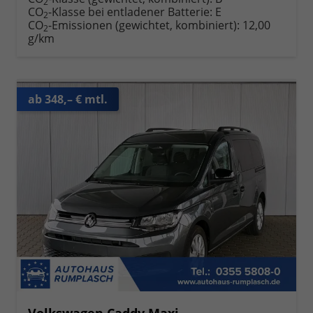
2
CO
-Klasse bei entladener Batterie:
E
2
CO
-Emissionen (gewichtet, kombiniert):
12,00
2
g/km
ab 348,– € mtl.