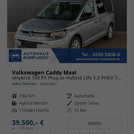
Volkswagen Caddy Maxi
eHybrid 150 PS Plug-in-Hybrid Life 1.5 PHEV 7 Sitze DSG
sofort lieferbar
Neuwagen
Fahrzeugnr.
1067471
Getriebe
Automatik
Kraftstoff
Hybrid Benzin
Außenfarbe
Oyster Silver
Leistung
110 kW (150 PS)
Kilometerstand
15 km
39.500,– €
Details
incl. 19% MwSt.