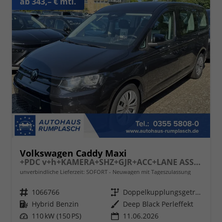
ab 343,– € mtl.
Volkswagen Caddy Maxi
+PDC v+h+KAMERA+SHZ+GJR+ACC+LANE ASSIST
unverbindliche Lieferzeit: SOFORT
Neuwagen mit Tageszulassung
Fahrzeugnr.
1066766
Getriebe
Doppelkupplungsgetriebe (DSG)
Kraftstoff
Hybrid Benzin
Außenfarbe
Deep Black Perleffekt
Leistung
110 kW (150 PS)
11.06.2026