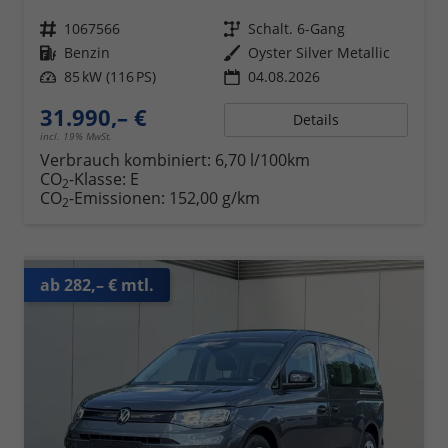
Fahrzeugnr.
1067566
Getriebe
Schalt. 6-Gang
Kraftstoff
Benzin
Außenfarbe
Oyster Silver Metallic
Leistung
85 kW (116 PS)
04.08.2026
31.990,– €
Details
incl. 19% MwSt.
Verbrauch kombiniert:
6,70 l/100km
CO
-Klasse:
E
2
CO
-Emissionen:
152,00 g/km
2
ab 282,– € mtl.