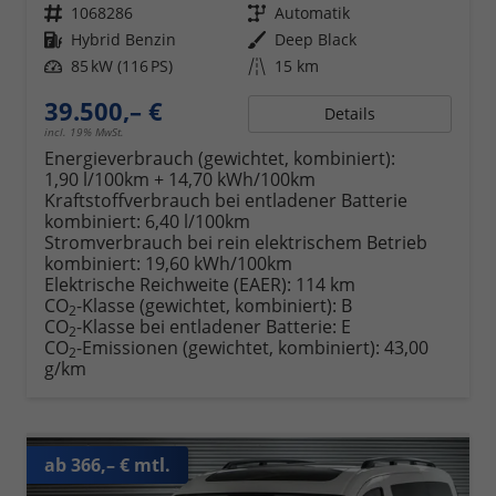
Fahrzeugnr.
1068286
Getriebe
Automatik
Kraftstoff
Hybrid Benzin
Außenfarbe
Deep Black
Leistung
85 kW (116 PS)
Kilometerstand
15 km
39.500,– €
Details
incl. 19% MwSt.
Energieverbrauch (gewichtet, kombiniert):
1,90 l/100km + 14,70 kWh/100km
Kraftstoffverbrauch bei entladener Batterie
kombiniert:
6,40 l/100km
Stromverbrauch bei rein elektrischem Betrieb
kombiniert:
19,60 kWh/100km
Elektrische Reichweite (EAER):
114 km
CO
-Klasse (gewichtet, kombiniert):
B
2
CO
-Klasse bei entladener Batterie:
E
2
CO
-Emissionen (gewichtet, kombiniert):
43,00
2
g/km
ab 366,– € mtl.