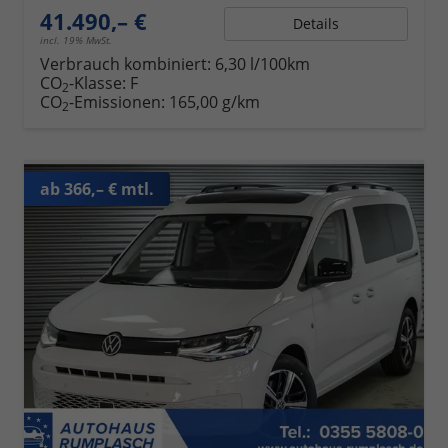
41.490,– €
Details
incl. 19% MwSt.
Verbrauch kombiniert:
6,30 l/100km
CO
-Klasse:
F
2
CO
-Emissionen:
165,00 g/km
2
ab 366,– € mtl.