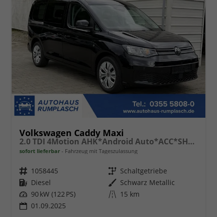
Volkswagen Caddy Maxi
2.0 TDI 4Motion AHK*Android Auto*ACC*SHZ*KAMERA*PDC*Klimaauto
sofort lieferbar
Fahrzeug mit Tageszulassung
Fahrzeugnr.
1058445
Getriebe
Schaltgetriebe
Kraftstoff
Diesel
Außenfarbe
Schwarz Metallic
Leistung
90 kW (122 PS)
Kilometerstand
15 km
01.09.2025