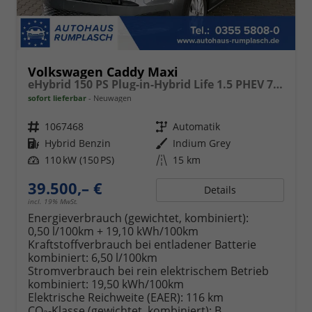
Volkswagen Caddy Maxi
eHybrid 150 PS Plug-in-Hybrid Life 1.5 PHEV 7 Sitze DSG
sofort lieferbar
Neuwagen
Fahrzeugnr.
1067468
Getriebe
Automatik
Kraftstoff
Hybrid Benzin
Außenfarbe
Indium Grey
Leistung
110 kW (150 PS)
Kilometerstand
15 km
39.500,– €
Details
incl. 19% MwSt.
Energieverbrauch (gewichtet, kombiniert):
0,50 l/100km + 19,10 kWh/100km
Kraftstoffverbrauch bei entladener Batterie
kombiniert:
6,50 l/100km
Stromverbrauch bei rein elektrischem Betrieb
kombiniert:
19,50 kWh/100km
Elektrische Reichweite (EAER):
116 km
CO
-Klasse (gewichtet, kombiniert):
B