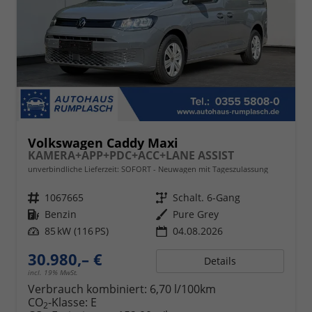
Volkswagen Caddy Maxi
KAMERA+APP+PDC+ACC+LANE ASSIST
unverbindliche Lieferzeit: SOFORT
Neuwagen mit Tageszulassung
Fahrzeugnr.
1067665
Getriebe
Schalt. 6-Gang
Kraftstoff
Benzin
Außenfarbe
Pure Grey
Leistung
85 kW (116 PS)
04.08.2026
30.980,– €
Details
incl. 19% MwSt.
Verbrauch kombiniert:
6,70 l/100km
CO
-Klasse:
E
2