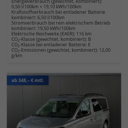
Energieverbrauch (gewichtet, kombiniert):
0,50 l/100km + 19,10 kWh/100km
Kraftstoffverbrauch bei entladener Batterie
kombiniert:
6,50 l/100km
Stromverbrauch bei rein elektrischem Betrieb
kombiniert:
19,50 kWh/100km
Elektrische Reichweite (EAER):
116 km
CO
-Klasse (gewichtet, kombiniert):
B
2
CO
-Klasse bei entladener Batterie:
E
2
CO
-Emissionen (gewichtet, kombiniert):
12,00
2
g/km
ab 348,– € mtl.