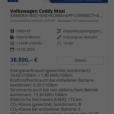
Volkswagen Caddy Maxi
KAMERA+ACC+SHZ+KLIMA+APP-CONNECT+GJR+PDC
unverbindliche Lieferzeit: SOFORT
Neuwagen mit Tageszulassung
Fahrzeugnr.
1065147
Getriebe
Doppelkupplungsgetriebe (DSG)
Kraftstoff
Hybrid Benzin
Außenfarbe
Indiumgrau Metallic
Leistung
110 kW (150 PS)
Kilometerstand
10 km
13.05.2026
38.890,– €
Details
incl. 19% MwSt.
Energieverbrauch (gewichtet, kombiniert):
14,60 l/100km + 1,90 kWh/100km
Kraftstoffverbrauch bei entladener Batterie
kombiniert:
6,30 l/100km
Stromverbrauch bei rein elektrischem Betrieb
kombiniert:
19,30 kWh/100km
Elektrische Reichweite (EAER):
115 km
CO
-Klasse (gewichtet, kombiniert):
B
2
CO
-Klasse bei entladener Batterie:
E
2