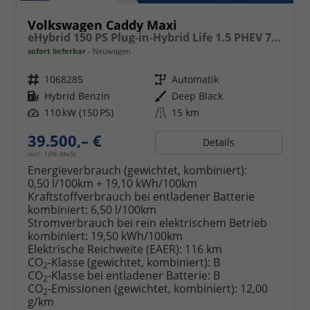
Volkswagen Caddy Maxi
eHybrid 150 PS Plug-in-Hybrid Life 1.5 PHEV 7 Sitze DSG
sofort lieferbar
Neuwagen
Fahrzeugnr.
1068285
Getriebe
Automatik
Kraftstoff
Hybrid Benzin
Außenfarbe
Deep Black
Leistung
110 kW (150 PS)
Kilometerstand
15 km
39.500,– €
Details
incl. 19% MwSt.
Energieverbrauch (gewichtet, kombiniert):
0,50 l/100km + 19,10 kWh/100km
Kraftstoffverbrauch bei entladener Batterie
kombiniert:
6,50 l/100km
Stromverbrauch bei rein elektrischem Betrieb
kombiniert:
19,50 kWh/100km
Elektrische Reichweite (EAER):
116 km
CO
-Klasse (gewichtet, kombiniert):
B
2
CO
-Klasse bei entladener Batterie:
B
2
CO
-Emissionen (gewichtet, kombiniert):
12,00
2
g/km