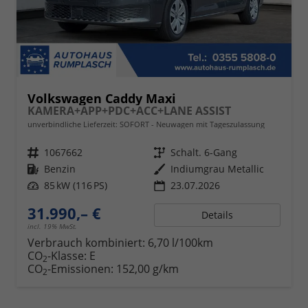
Volkswagen Caddy Maxi
KAMERA+APP+PDC+ACC+LANE ASSIST
unverbindliche Lieferzeit: SOFORT
Neuwagen mit Tageszulassung
Fahrzeugnr.
1067662
Getriebe
Schalt. 6-Gang
Kraftstoff
Benzin
Außenfarbe
Indiumgrau Metallic
Leistung
85 kW (116 PS)
23.07.2026
31.990,– €
Details
incl. 19% MwSt.
Verbrauch kombiniert:
6,70 l/100km
CO
-Klasse:
E
2
CO
-Emissionen:
152,00 g/km
2