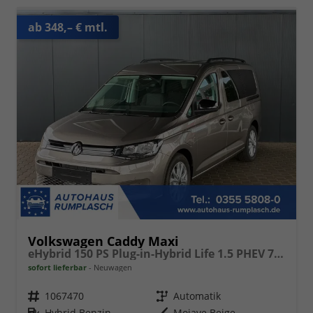
ab 348,– € mtl.
Volkswagen Caddy Maxi
eHybrid 150 PS Plug-in-Hybrid Life 1.5 PHEV 7 Sitze DSG
sofort lieferbar
Neuwagen
Fahrzeugnr.
1067470
Getriebe
Automatik
Kraftstoff
Hybrid Benzin
Außenfarbe
Mojave Beige