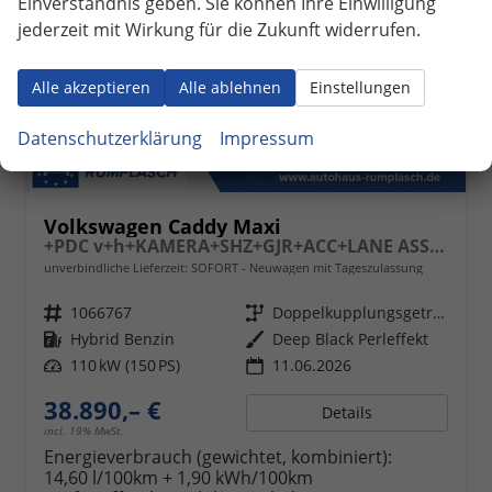
Einverständnis geben. Sie können Ihre Einwilligung
jederzeit mit Wirkung für die Zukunft widerrufen.
Alle akzeptieren
Alle ablehnen
Einstellungen
Datenschutzerklärung
Impressum
Volkswagen Caddy Maxi
+PDC v+h+KAMERA+SHZ+GJR+ACC+LANE ASSIST
unverbindliche Lieferzeit: SOFORT
Neuwagen mit Tageszulassung
Fahrzeugnr.
1066767
Getriebe
Doppelkupplungsgetriebe (DSG)
Kraftstoff
Hybrid Benzin
Außenfarbe
Deep Black Perleffekt
Leistung
110 kW (150 PS)
11.06.2026
38.890,– €
Details
incl. 19% MwSt.
Energieverbrauch (gewichtet, kombiniert):
14,60 l/100km + 1,90 kWh/100km