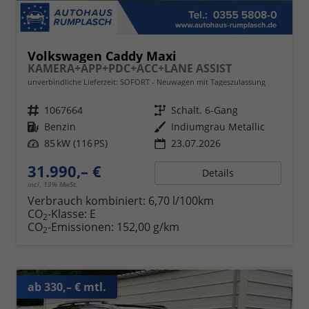
Volkswagen Caddy Maxi
KAMERA+APP+PDC+ACC+LANE ASSIST
unverbindliche Lieferzeit: SOFORT
Neuwagen mit Tageszulassung
Fahrzeugnr.
1067664
Getriebe
Schalt. 6-Gang
Kraftstoff
Benzin
Außenfarbe
Indiumgrau Metallic
Leistung
85 kW (116 PS)
23.07.2026
31.990,– €
Details
incl. 19% MwSt.
Verbrauch kombiniert:
6,70 l/100km
CO
-Klasse:
E
2
CO
-Emissionen:
152,00 g/km
2
ab 330,– € mtl.