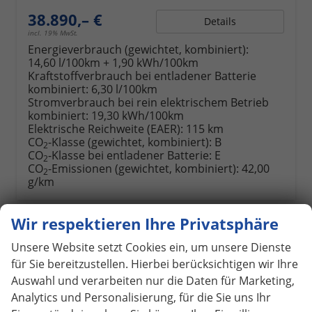
38.890,– €
Details
incl. 19% MwSt.
Energieverbrauch (gewichtet, kombiniert):
14,60 l/100km + 1,90 kWh/100km
Kraftstoffverbrauch bei entladener Batterie
kombiniert:
6,30 l/100km
Stromverbrauch bei rein elektrischem Betrieb
kombiniert:
19,30 kWh/100km
Elektrische Reichweite (EAER):
115 km
CO
-Klasse (gewichtet, kombiniert):
B
2
CO
-Klasse bei entladener Batterie:
E
2
CO
-Emissionen (gewichtet, kombiniert):
42,00
2
g/km
Wir respektieren Ihre Privatsphäre
ab 343,– € mtl.
Unsere Website setzt Cookies ein, um unsere Dienste
für Sie bereitzustellen. Hierbei berücksichtigen wir Ihre
Auswahl und verarbeiten nur die Daten für Marketing,
Analytics und Personalisierung, für die Sie uns Ihr