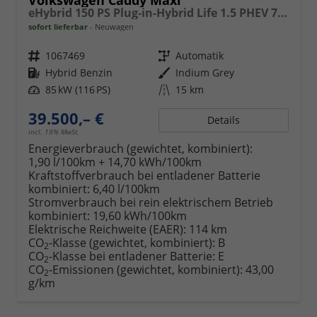
Volkswagen Caddy Maxi
eHybrid 150 PS Plug-in-Hybrid Life 1.5 PHEV 7 Sitze DSG
sofort lieferbar
Neuwagen
Fahrzeugnr.
1067469
Getriebe
Automatik
Kraftstoff
Hybrid Benzin
Außenfarbe
Indium Grey
Leistung
85 kW (116 PS)
Kilometerstand
15 km
39.500,– €
Details
incl. 19% MwSt.
Energieverbrauch (gewichtet, kombiniert):
1,90 l/100km + 14,70 kWh/100km
Kraftstoffverbrauch bei entladener Batterie
kombiniert:
6,40 l/100km
Stromverbrauch bei rein elektrischem Betrieb
kombiniert:
19,60 kWh/100km
Elektrische Reichweite (EAER):
114 km
CO
-Klasse (gewichtet, kombiniert):
B
2
CO
-Klasse bei entladener Batterie:
E
2
CO
-Emissionen (gewichtet, kombiniert):
43,00
2
g/km