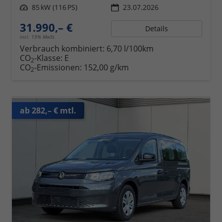
Leistung
85 kW (116 PS)
23.07.2026
31.990,– €
Details
incl. 19% MwSt.
Verbrauch kombiniert:
6,70 l/100km
CO
-Klasse:
E
2
CO
-Emissionen:
152,00 g/km
2
ab 282,– € mtl.