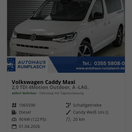
Volkswagen Caddy Maxi
2,0 TDI 4Motion Outdoor, A -LAG.
sofort lieferbar
Fahrzeug mit Tageszulassung
Fahrzeugnr.
1065590
Getriebe
Schaltgetriebe
Kraftstoff
Diesel
Außenfarbe
Candy Weiß Uni ()
Leistung
90 kW (122 PS)
Kilometerstand
20 km
01.04.2026