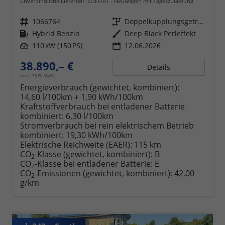
unverbindliche Lieferzeit: SOFORT
Neuwagen mit Tageszulassung
Fahrzeugnr.
1066764
Getriebe
Doppelkupplungsgetriebe (DSG)
Kraftstoff
Hybrid Benzin
Außenfarbe
Deep Black Perleffekt
Leistung
110 kW (150 PS)
12.06.2026
38.890,– €
Details
incl. 19% MwSt.
Energieverbrauch (gewichtet, kombiniert):
14,60 l/100km + 1,90 kWh/100km
Kraftstoffverbrauch bei entladener Batterie
kombiniert:
6,30 l/100km
Stromverbrauch bei rein elektrischem Betrieb
kombiniert:
19,30 kWh/100km
Elektrische Reichweite (EAER):
115 km
CO
-Klasse (gewichtet, kombiniert):
B
2
CO
-Klasse bei entladener Batterie:
E
2
CO
-Emissionen (gewichtet, kombiniert):
42,00
2
g/km