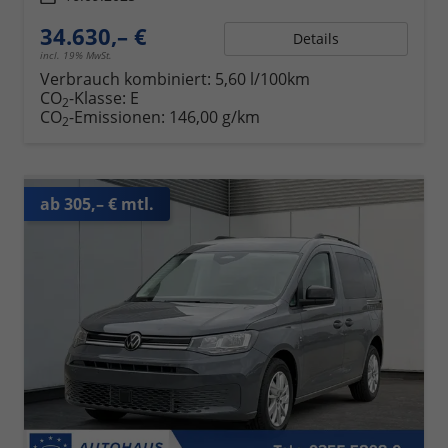
34.630,– €
Details
incl. 19% MwSt.
Verbrauch kombiniert:
5,60 l/100km
CO
-Klasse:
E
2
CO
-Emissionen:
146,00 g/km
2
ab 305,– € mtl.