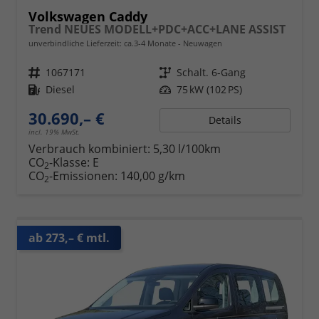
Volkswagen Caddy
Trend NEUES MODELL+PDC+ACC+LANE ASSIST
unverbindliche Lieferzeit: ca.3-4 Monate
Neuwagen
Fahrzeugnr.
1067171
Getriebe
Schalt. 6-Gang
Kraftstoff
Diesel
Leistung
75 kW (102 PS)
30.690,– €
Details
incl. 19% MwSt.
Verbrauch kombiniert:
5,30 l/100km
CO
-Klasse:
E
2
CO
-Emissionen:
140,00 g/km
2
ab 273,– € mtl.