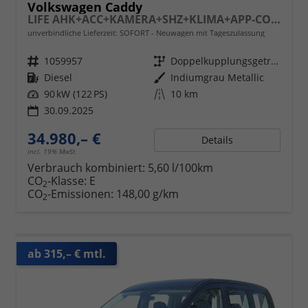
Volkswagen Caddy
LIFE AHK+ACC+KAMERA+SHZ+KLIMA+APP-CONNECT
unverbindliche Lieferzeit: SOFORT
Neuwagen mit Tageszulassung
Fahrzeugnr.
1059957
Getriebe
Doppelkupplungsgetriebe (DSG)
Kraftstoff
Diesel
Außenfarbe
Indiumgrau Metallic
Leistung
90 kW (122 PS)
Kilometerstand
10 km
30.09.2025
34.980,– €
Details
incl. 19% MwSt.
Verbrauch kombiniert:
5,60 l/100km
CO
-Klasse:
E
2
CO
-Emissionen:
148,00 g/km
2
ab 315,– € mtl.