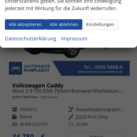
Einverständnis geben. Sie können Ihre Einwilligung
jederzeit mit Wirkung für die Zukunft widerrufen.
Alle akzeptieren
Alle ablehnen
Einstellungen
Datenschutzerklärung
Impressum
Volkswagen Caddy
Maxi 2.0 TDI DSG 7Sitze+Kamera+Sitzheizung+PDC vo+hi+ACC+Climatronic
sofort lieferbar
Neuwagen
Fahrzeugnr.
1065473
Getriebe
Doppelkupplungsgetriebe (DSG)
Kraftstoff
Diesel
Außenfarbe
[J2J2] Pure Grey
Leistung
90 kW (122 PS)
Kilometerstand
20 km
34.780,– €