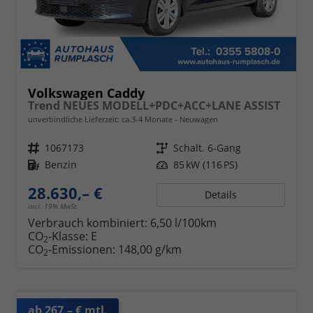
Volkswagen Caddy
Trend NEUES MODELL+PDC+ACC+LANE ASSIST
unverbindliche Lieferzeit: ca.3-4 Monate
Neuwagen
Fahrzeugnr.
1067173
Getriebe
Schalt. 6-Gang
Kraftstoff
Benzin
Leistung
85 kW (116 PS)
28.630,– €
Details
incl. 19% MwSt.
Verbrauch kombiniert:
6,50 l/100km
CO
-Klasse:
E
2
CO
-Emissionen:
148,00 g/km
2
ab 267,– € mtl.