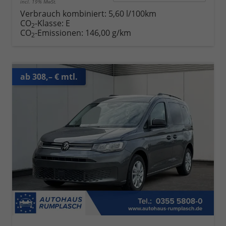
incl. 19% MwSt.
Verbrauch kombiniert:
5,60 l/100km
CO
-Klasse:
E
2
CO
-Emissionen:
146,00 g/km
2
ab 308,– € mtl.