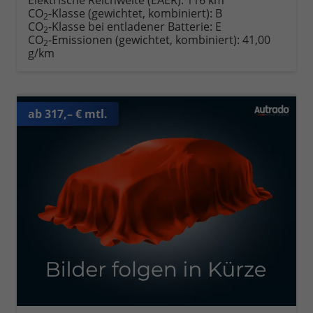
Elektrische Reichweite (EAER):
116 km
CO
-Klasse (gewichtet, kombiniert):
B
2
CO
-Klasse bei entladener Batterie:
E
2
CO
-Emissionen (gewichtet, kombiniert):
41,00
2
g/km
ab 317,– € mtl.