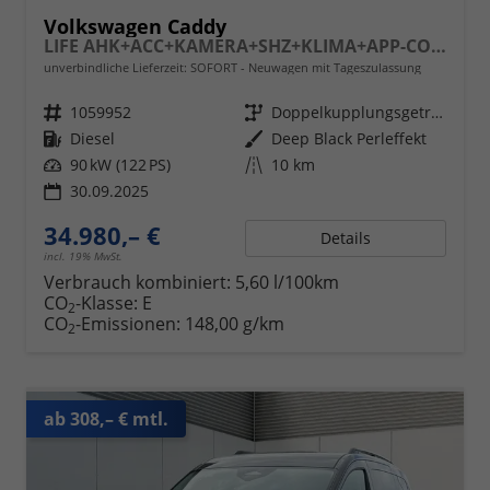
Volkswagen Caddy
LIFE AHK+ACC+KAMERA+SHZ+KLIMA+APP-CONNECT
unverbindliche Lieferzeit: SOFORT
Neuwagen mit Tageszulassung
Fahrzeugnr.
1059952
Getriebe
Doppelkupplungsgetriebe (DSG)
Kraftstoff
Diesel
Außenfarbe
Deep Black Perleffekt
Leistung
90 kW (122 PS)
Kilometerstand
10 km
30.09.2025
34.980,– €
Details
incl. 19% MwSt.
Verbrauch kombiniert:
5,60 l/100km
CO
-Klasse:
E
2
CO
-Emissionen:
148,00 g/km
2
ab 308,– € mtl.