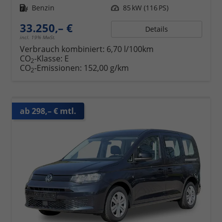
Kraftstoff
Benzin
Leistung
85 kW (116 PS)
33.250,– €
Details
incl. 19% MwSt.
Verbrauch kombiniert:
6,70 l/100km
CO
-Klasse:
E
2
CO
-Emissionen:
152,00 g/km
2
ab 298,– € mtl.