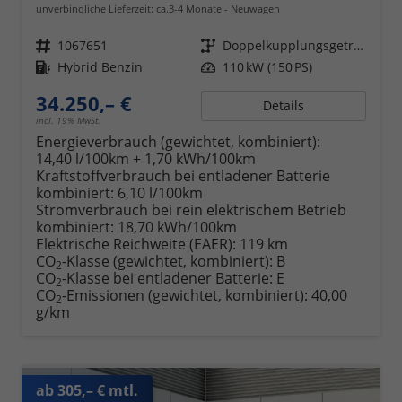
unverbindliche Lieferzeit: ca.3-4 Monate
Neuwagen
Fahrzeugnr.
1067651
Getriebe
Doppelkupplungsgetriebe (DSG)
Kraftstoff
Hybrid Benzin
Leistung
110 kW (150 PS)
34.250,– €
Details
incl. 19% MwSt.
Energieverbrauch (gewichtet, kombiniert):
14,40 l/100km + 1,70 kWh/100km
Kraftstoffverbrauch bei entladener Batterie
kombiniert:
6,10 l/100km
Stromverbrauch bei rein elektrischem Betrieb
kombiniert:
18,70 kWh/100km
Elektrische Reichweite (EAER):
119 km
CO
-Klasse (gewichtet, kombiniert):
B
2
CO
-Klasse bei entladener Batterie:
E
2
CO
-Emissionen (gewichtet, kombiniert):
40,00
2
g/km
ab 305,– € mtl.