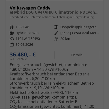
Volkswagen Caddy
eHybrid DSG GV4+AHK+Climatronic+PDCvohi+Cam+Regensens.+AppConnect
unverbindliche Lieferzeit:
6 Wochen
Fahrzeug mit Tageszulassung
Fahrzeugnr.
1068048
Getriebe
Doppelkupplungsgetriebe (DSG)
Kraftstoff
Hybrid Benzin
Außenfarbe
[3K3K] Costa Azul Metallic
Leistung
110 kW (150 PS)
Kilometerstand
20 km
30.06.2026
36.480,– €
Details
incl. 19% MwSt.
Energieverbrauch (gewichtet, kombiniert):
1,80 l/100km + 14,50 kWh/100km
Kraftstoffverbrauch bei entladener Batterie
kombiniert:
6,20 l/100km
Stromverbrauch bei rein elektrischem Betrieb
kombiniert:
19,10 kWh/100km
Elektrische Reichweite (EAER):
116 km
CO
-Klasse (gewichtet, kombiniert):
B
2
CO
-Klasse bei entladener Batterie:
E
2
CO
-Emissionen (gewichtet, kombiniert):
41,00
2