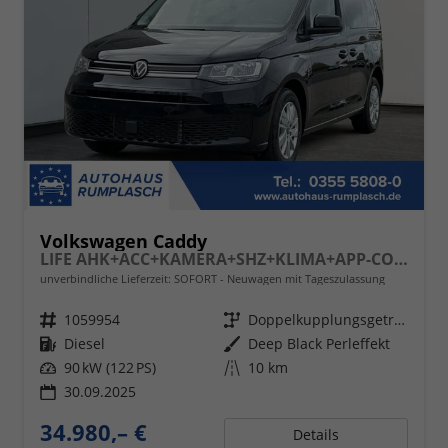
Volkswagen Caddy
LIFE AHK+ACC+KAMERA+SHZ+KLIMA+APP-CONNECT
unverbindliche Lieferzeit: SOFORT
Neuwagen mit Tageszulassung
Fahrzeugnr.
1059954
Getriebe
Doppelkupplungsgetriebe (DSG)
Kraftstoff
Diesel
Außenfarbe
Deep Black Perleffekt
Leistung
90 kW (122 PS)
Kilometerstand
10 km
30.09.2025
34.980,– €
Details