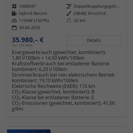
Fahrzeugnr.
1068047
Getriebe
Doppelkupplungsgetriebe (DSG)
Kraftstoff
Hybrid Benzin
Außenfarbe
[4B4B] Kirschrot
Leistung
110 kW (150 PS)
Kilometerstand
20 km
30.06.2026
35.980,– €
Details
incl. 19% MwSt.
Energieverbrauch (gewichtet, kombiniert):
1,80 l/100km + 14,50 kWh/100km
Kraftstoffverbrauch bei entladener Batterie
kombiniert:
6,20 l/100km
Stromverbrauch bei rein elektrischem Betrieb
kombiniert:
19,10 kWh/100km
Elektrische Reichweite (EAER):
116 km
CO
-Klasse (gewichtet, kombiniert):
B
2
CO
-Klasse bei entladener Batterie:
E
2
CO
-Emissionen (gewichtet, kombiniert):
41,00
2
g/km