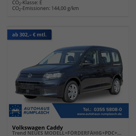
CO
-Klasse:
E
2
CO
-Emissionen:
144,00 g/km
2
ab 302,– € mtl.
Volkswagen Caddy
Trend NEUES MODELL+FÖRDERFÄHIG+PDC+ACC+LANE ASSIST