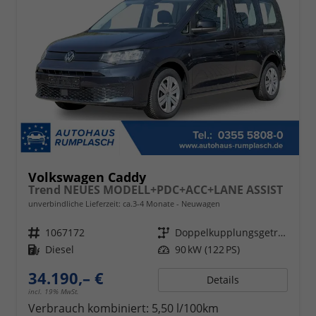
Volkswagen Caddy
Trend NEUES MODELL+PDC+ACC+LANE ASSIST
unverbindliche Lieferzeit: ca.3-4 Monate
Neuwagen
Fahrzeugnr.
1067172
Getriebe
Doppelkupplungsgetriebe (DSG)
Kraftstoff
Diesel
Leistung
90 kW (122 PS)
34.190,– €
Details
incl. 19% MwSt.
Verbrauch kombiniert:
5,50 l/100km