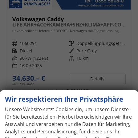
Volkswagen Caddy
LIFE AHK+ACC+KAMERA+SHZ+KLIMA+APP-CONNECT
unverbindliche Lieferzeit: SOFORT
Neuwagen mit Tageszulassung
Fahrzeugnr.
1060291
Getriebe
Doppelkupplungsgetriebe (DSG)
Kraftstoff
Diesel
Außenfarbe
Pure Grey
Leistung
90 kW (122 PS)
Kilometerstand
10 km
16.09.2025
34.630,– €
Details
incl. 19% MwSt.
Verbrauch kombiniert:
5,60 l/100km
CO
-Klasse:
E
Wir respektieren Ihre Privatsphäre
2
CO
-Emissionen:
146,00 g/km
2
Unsere Website setzt Cookies ein, um unsere Dienste
für Sie bereitzustellen. Hierbei berücksichtigen wir Ihre
Auswahl und verarbeiten nur die Daten für Marketing,
ab 307,– € mtl.
Analytics und Personalisierung, für die Sie uns Ihr