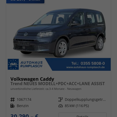
Volkswagen Caddy
Trend NEUES MODELL+PDC+ACC+LANE ASSIST
unverbindliche Lieferzeit: ca.3-4 Monate
Neuwagen
Fahrzeugnr.
1067174
Getriebe
Doppelkupplungsgetriebe (DSG)
Kraftstoff
Benzin
Leistung
85 kW (116 PS)
30.290,– €
Details