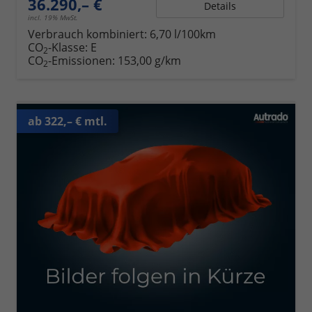
36.290,– €
Details
incl. 19% MwSt.
Verbrauch kombiniert:
6,70 l/100km
CO
-Klasse:
E
2
CO
-Emissionen:
153,00 g/km
2
ab 322,– € mtl.