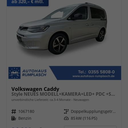
ab 320,– € mtl.
Volkswagen Caddy
Style NEUES MODELL+KAMERA+LED+ PDC +SHZ+ 17 LM
unverbindliche Lieferzeit: ca.3-4 Monate
Neuwagen
Fahrzeugnr.
1067180
Getriebe
Doppelkupplungsgetriebe (DSG)
Kraftstoff
Benzin
Leistung
85 kW (116 PS)