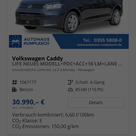
Volkswagen Caddy
LIFE NEUES MODELL+PDC+ACC+16 LM+LANE ASSIST
unverbindliche Lieferzeit: ca.3-4 Monate
Neuwagen
Fahrzeugnr.
1067177
Getriebe
Schalt. 6-Gang
Kraftstoff
Benzin
Leistung
85 kW (116 PS)
30.990,– €
Details
incl. 19% MwSt.
Verbrauch kombiniert:
6,60 l/100km
CO
-Klasse:
E
2
CO
-Emissionen:
150,00 g/km
2