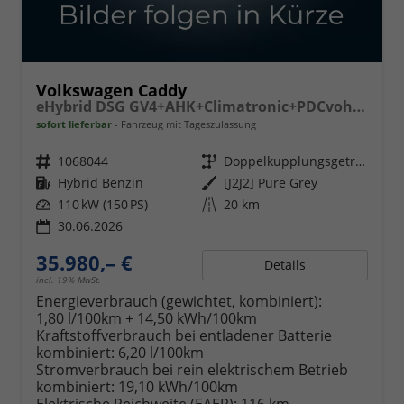
Volkswagen Caddy
eHybrid DSG GV4+AHK+Climatronic+PDCvohi+Cam+Regensens.+AppConnect
sofort lieferbar
Fahrzeug mit Tageszulassung
Fahrzeugnr.
1068044
Getriebe
Doppelkupplungsgetriebe (DSG)
Kraftstoff
Hybrid Benzin
Außenfarbe
[J2J2] Pure Grey
Leistung
110 kW (150 PS)
Kilometerstand
20 km
30.06.2026
35.980,– €
Details
incl. 19% MwSt.
Energieverbrauch (gewichtet, kombiniert):
1,80 l/100km + 14,50 kWh/100km
Kraftstoffverbrauch bei entladener Batterie
kombiniert:
6,20 l/100km
Stromverbrauch bei rein elektrischem Betrieb
kombiniert:
19,10 kWh/100km