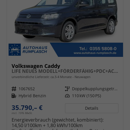
Volkswagen Caddy
LIFE NEUES MODELL+FÖRDERFÄHIG+PDC+ACC+16 LM+LANE ASSIST
unverbindliche Lieferzeit: ca.3-4 Monate
Neuwagen
Fahrzeugnr.
1067652
Getriebe
Doppelkupplungsgetriebe (DSG)
Kraftstoff
Hybrid Benzin
Leistung
110 kW (150 PS)
35.790,– €
Details
incl. 19% MwSt.
Energieverbrauch (gewichtet, kombiniert):
14,50 l/100km + 1,80 kWh/100km