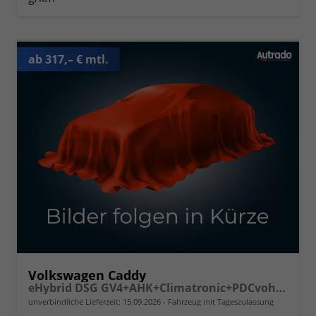
ab 317,– € mtl.
Volkswagen Caddy
eHybrid DSG GV4+AHK+Climatronic+PDCvohi+Cam+Regensens.+AppConnect
unverbindliche Lieferzeit:
15.09.2026
Fahrzeug mit Tageszulassung