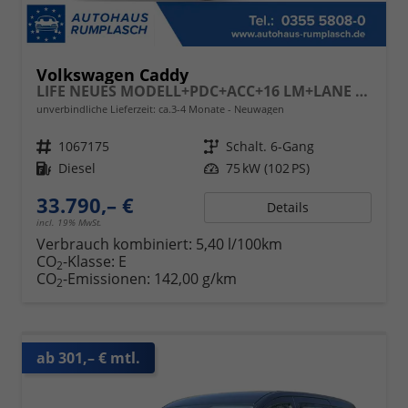
Volkswagen Caddy
LIFE NEUES MODELL+PDC+ACC+16 LM+LANE ASSIST
unverbindliche Lieferzeit: ca.3-4 Monate
Neuwagen
Fahrzeugnr.
1067175
Getriebe
Schalt. 6-Gang
Kraftstoff
Diesel
Leistung
75 kW (102 PS)
33.790,– €
Details
incl. 19% MwSt.
Verbrauch kombiniert:
5,40 l/100km
CO
-Klasse:
E
2
CO
-Emissionen:
142,00 g/km
2
ab 301,– € mtl.