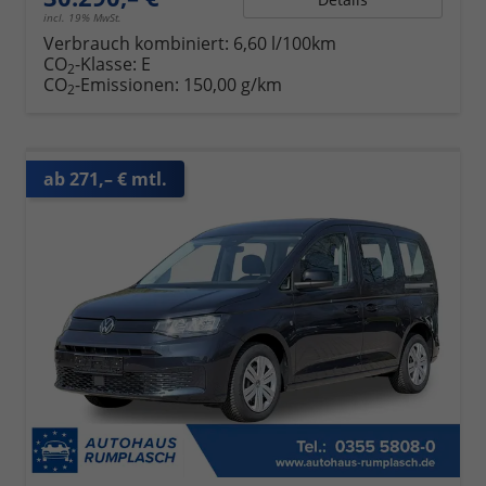
incl. 19% MwSt.
Verbrauch kombiniert:
6,60 l/100km
CO
-Klasse:
E
2
CO
-Emissionen:
150,00 g/km
2
ab 271,– € mtl.