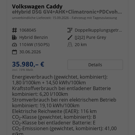
Volkswagen Caddy
eHybrid DSG GV4+AHK+Climatronic+PDCvohi+Cam+Regensens.+AppConnect
unverbindliche Lieferzeit:
15.09.2026
Fahrzeug mit Tageszulassung
Fahrzeugnr.
1068045
Getriebe
Doppelkupplungsgetriebe (DSG)
Kraftstoff
Hybrid Benzin
Außenfarbe
[J2J2] Pure Grey
Leistung
110 kW (150 PS)
Kilometerstand
20 km
30.06.2026
35.980,– €
Details
incl. 19% MwSt.
Energieverbrauch (gewichtet, kombiniert):
1,80 l/100km + 14,50 kWh/100km
Kraftstoffverbrauch bei entladener Batterie
kombiniert:
6,20 l/100km
Stromverbrauch bei rein elektrischem Betrieb
kombiniert:
19,10 kWh/100km
Elektrische Reichweite (EAER):
116 km
CO
-Klasse (gewichtet, kombiniert):
B
2
CO
-Klasse bei entladener Batterie:
E
2
CO
-Emissionen (gewichtet, kombiniert):
41,00
2
g/km