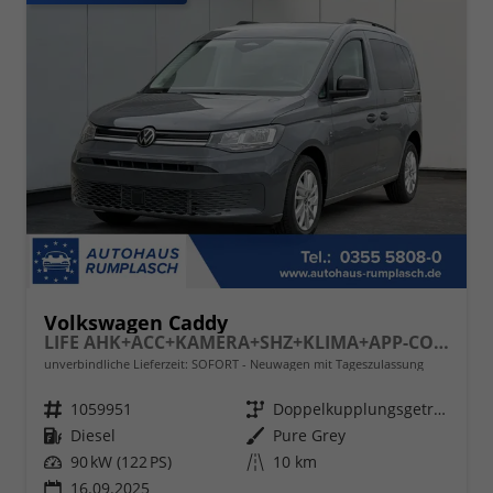
Volkswagen Caddy
LIFE AHK+ACC+KAMERA+SHZ+KLIMA+APP-CONNECT
unverbindliche Lieferzeit: SOFORT
Neuwagen mit Tageszulassung
Fahrzeugnr.
1059951
Getriebe
Doppelkupplungsgetriebe (DSG)
Kraftstoff
Diesel
Außenfarbe
Pure Grey
Leistung
90 kW (122 PS)
Kilometerstand
10 km
16.09.2025