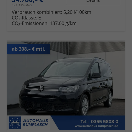
Details
incl. 19% MwSt.
Verbrauch kombiniert:
5,20 l/100km
CO
-Klasse:
E
2
CO
-Emissionen:
137,00 g/km
2
ab 308,– € mtl.