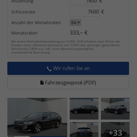
€
Anzahlung
€
Schlussrate
Anzahl der Monatsraten
333,– €
Monatsraten
Bei einem Nettodarlehensbetrag von 5.000,- EUR erhalten zwei Drittel der
Kunden einen effektiven Jahreszins von 3,99% oder günstiger (gebundener
Sollzinssatz 3,88% p.a. inkl. eines Bearbeitungsentgelts).
unverbindliche Berechnung
Wir rufen Sie an
Fahrzeugexposé (PDF)
+33