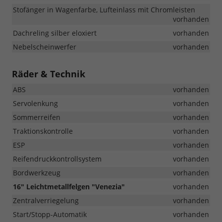
Stofänger in Wagenfarbe, Lufteinlass mit Chromleisten
vorhanden
Dachreling silber eloxiert
vorhanden
Nebelscheinwerfer
vorhanden
Räder & Technik
ABS
vorhanden
Servolenkung
vorhanden
Sommerreifen
vorhanden
Traktionskontrolle
vorhanden
ESP
vorhanden
Reifendruckkontrollsystem
vorhanden
Bordwerkzeug
vorhanden
16" Leichtmetallfelgen "Venezia"
vorhanden
Zentralverriegelung
vorhanden
Start/Stopp-Automatik
vorhanden