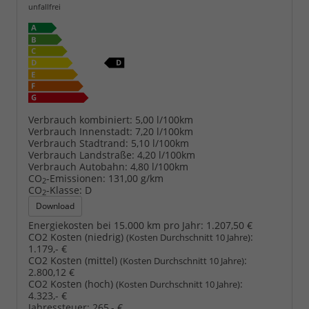
unfallfrei
Verbrauch kombiniert:
5,00 l/100km
Verbrauch Innenstadt:
7,20 l/100km
Verbrauch Stadtrand:
5,10 l/100km
Verbrauch Landstraße:
4,20 l/100km
Verbrauch Autobahn:
4,80 l/100km
CO
-Emissionen:
131,00 g/km
2
CO
-Klasse:
D
2
Download
Energiekosten bei 15.000 km pro Jahr:
1.207,50 €
CO2 Kosten (niedrig)
:
(Kosten Durchschnitt 10 Jahre)
1.179,- €
CO2 Kosten (mittel)
:
(Kosten Durchschnitt 10 Jahre)
2.800,12 €
CO2 Kosten (hoch)
:
(Kosten Durchschnitt 10 Jahre)
4.323,- €
Jahressteuer:
265,- €