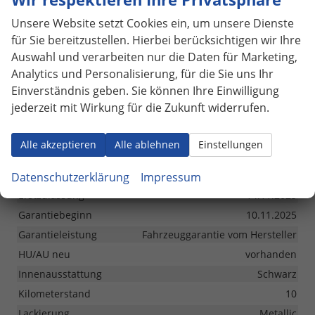
Tragfähigkeitsindex
94
Unsere Website setzt Cookies ein, um unsere Dienste
für Sie bereitzustellen. Hierbei berücksichtigen wir Ihre
Sonstiges
Auswahl und verarbeiten nur die Daten für Marketing,
Analytics und Personalisierung, für die Sie uns Ihr
Antriebsart
Verbrennungsmotor (ICE)
Einverständnis geben. Sie können Ihre Einwilligung
Anzahl Sitzplätze
5
jederzeit mit Wirkung für die Zukunft widerrufen.
Anzahl Türen
5-türig
Anzahl Vorbesitzer
1
Alle akzeptieren
Alle ablehnen
Einstellungen
Baujahr
2025
Codes: Hersteller-Code
CJ534Z
Datenschutzerklärung
Impressum
Erstzulassung
14.11.2025
Garantiebeginn
10.11.2025
Garantieleistung
Fahrzeuggarantie vom Hersteller
HU/AU neu
vorhanden
Innenausstattung
Schwarz
Kilometerstand
10
Lackierung
Metallic