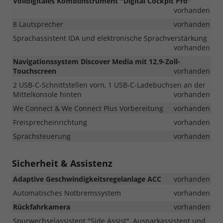
Volldigitales Kombiinstrument "Digital Cockpit Pro"
vorhanden
8 Lautsprecher
vorhanden
Sprachassistent IDA und elektronische Sprachverstärkung
vorhanden
Navigationssystem Discover Media mit 12,9-Zoll-
Touchscreen
vorhanden
2 USB-C-Schnittstellen vorn, 1 USB-C-Ladebuchsen an der
Mittelkonsole hinten
vorhanden
We Connect & We Connect Plus Vorbereitung
vorhanden
Freisprecheinrichtung
vorhanden
Sprachsteuerung
vorhanden
Sicherheit & Assistenz
Adaptive Geschwindigkeitsregelanlage ACC
vorhanden
Automatisches Notbremssystem
vorhanden
Rückfahrkamera
vorhanden
Spurwechselassistent "Side Assist", Ausparkassistent und