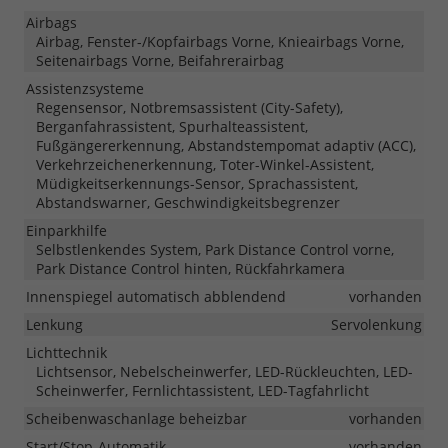
Airbags
Airbag, Fenster-/Kopfairbags Vorne, Knieairbags Vorne,
Seitenairbags Vorne, Beifahrerairbag
Assistenzsysteme
Regensensor, Notbremsassistent (City-Safety),
Berganfahrassistent, Spurhalteassistent,
Fußgängererkennung, Abstandstempomat adaptiv (ACC),
Verkehrzeichenerkennung, Toter-Winkel-Assistent,
Müdigkeitserkennungs-Sensor, Sprachassistent,
Abstandswarner, Geschwindigkeitsbegrenzer
Einparkhilfe
Selbstlenkendes System, Park Distance Control vorne,
Park Distance Control hinten, Rückfahrkamera
Innenspiegel automatisch abblendend
vorhanden
Lenkung
Servolenkung
Lichttechnik
Lichtsensor, Nebelscheinwerfer, LED-Rückleuchten, LED-
Scheinwerfer, Fernlichtassistent, LED-Tagfahrlicht
Scheibenwaschanlage beheizbar
vorhanden
Start/Stop-Automatik
vorhanden