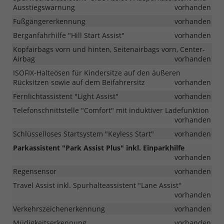
Ausstiegswarnung
vorhanden
Fußgängererkennung
vorhanden
Berganfahrhilfe "Hill Start Assist"
vorhanden
Kopfairbags vorn und hinten, Seitenairbags vorn, Center-
Airbag
vorhanden
ISOFIX-Halteösen für Kindersitze auf den äußeren
Rücksitzen sowie auf dem Beifahrersitz
vorhanden
Fernlichtassistent "Light Assist"
vorhanden
Telefonschnittstelle "Comfort" mit induktiver Ladefunktion
vorhanden
Schlüsselloses Startsystem "Keyless Start"
vorhanden
Parkassistent "Park Assist Plus" inkl. Einparkhilfe
vorhanden
Regensensor
vorhanden
Travel Assist inkl. Spurhalteassistent "Lane Assist"
vorhanden
Verkehrszeichenerkennung
vorhanden
Müdigkeitserkennung
vorhanden