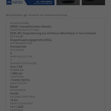
Beispielbilder, ggf. teilweise mit Sonderausstattung
AUSSENFARBE
0E0E
Grenadillschwarz Metallic
INNENAUSSTATTUNG
N7K-AP
Sitzpolsterung aus ArtVelour-Mikrofleece in Soul-Schwarz
GETRIEBE
Doppelkupplungsgetriebe (DSG)
ANTRIEBSACHSE
Frontantrieb
ZYLINDER
4
PARTIKELFILTER
1
SCHADSTOFFKLASSE
Euro 6 EB
HUBRAUM
1.968 ccm
LEISTUNG
110 kW (150 PS)
KRAFTSTOFF
Diesel
KATEGORIE
Kombi
KILOMETERSTAND
10 km
ERSTZULASSUNG
14.11.2025
ZUSTAND