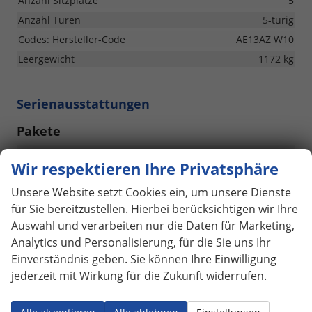
Anzahl Sitzplätze
5
Anzahl Türen
5-türig
Codes: Hersteller-Code
AE13AZ W10
Leergewicht
1172 kg
Serienausstattungen
Pakete
Chrompaket
vorhanden
Wir respektieren Ihre Privatsphäre
Innen
Unsere Website setzt Cookies ein, um unsere Dienste
für Sie bereitzustellen. Hierbei berücksichtigen wir Ihre
Klimaanlage, Climatic
vorhanden
Auswahl und verarbeiten nur die Daten für Marketing,
Multifunktionslederlenkrad
vorhanden
Analytics und Personalisierung, für die Sie uns Ihr
Schaltknauf in Leder
vorhanden
Einverständnis geben. Sie können Ihre Einwilligung
Standardsitze
vorhanden
jederzeit mit Wirkung für die Zukunft widerrufen.
Taschen an den Rückseiten der Vordersitze
vorhanden
Ungeteilte Rücksitzbank, die Rückenlehne ist