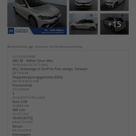
+15
Beispielbilder, ggf. teilweise mit Sonderausstattung
AUSSENFARBE
8E
8E - Reflex Silver Met.
INNENAUSSTATTUNG
EL
Sitzbezüge in Stoff im Polo design, Schwarz
GETRIEBE
Doppelkupplungsgetriebe (DSG)
ANTRIEBSACHSE
Frontantrieb
ZYLINDER
3
SCHADSTOFFKLASSE
Euro 6 EB
HUBRAUM
999 ccm
LEISTUNG
70 kW (95 PS)
KRAFTSTOFF
Benzin
KATEGORIE
Kleinwagen