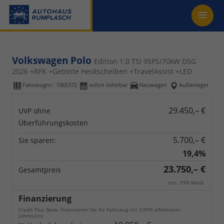
Volkswagen Polo
Edition 1.0 TSI 95PS/70kW DSG
2026 +RFK +Getönte Heckscheiben +TravelAssist +LED
Fahrzeugnr.:
1065372
sofort lieferbar
Neuwagen
Außenlager
29.450,– €
UVP ohne
Überführungskosten
5.700,– €
Sie sparen:
19,4%
23.750,– €
Gesamtpreis
incl. 19% MwSt.
Finanzierung
Credit Plus Bank. Finanzieren Sie Ihr Fahrzeug mit 3,99% effektivem
Jahreszins