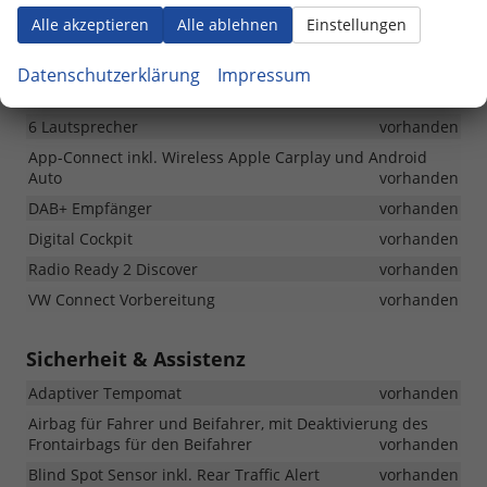
Warndreieck
vorhanden
Alle akzeptieren
Alle ablehnen
Einstellungen
Wärmedämmende Frontscheibe
vorhanden
Datenschutzerklärung
Impressum
Infotainment & Kommunikation
6 Lautsprecher
vorhanden
App-Connect inkl. Wireless Apple Carplay und Android
Auto
vorhanden
DAB+ Empfänger
vorhanden
Digital Cockpit
vorhanden
Radio Ready 2 Discover
vorhanden
VW Connect Vorbereitung
vorhanden
Sicherheit & Assistenz
Adaptiver Tempomat
vorhanden
Airbag für Fahrer und Beifahrer, mit Deaktivierung des
Frontairbags für den Beifahrer
vorhanden
Blind Spot Sensor inkl. Rear Traffic Alert
vorhanden