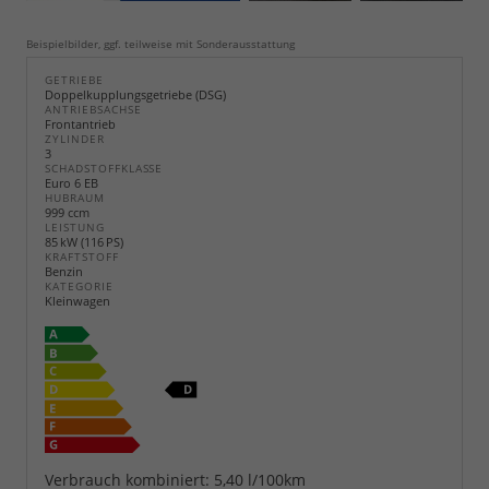
Beispielbilder, ggf. teilweise mit Sonderausstattung
GETRIEBE
Doppelkupplungsgetriebe (DSG)
ANTRIEBSACHSE
Frontantrieb
ZYLINDER
3
SCHADSTOFFKLASSE
Euro 6 EB
HUBRAUM
999 ccm
LEISTUNG
85 kW (116 PS)
KRAFTSTOFF
Benzin
KATEGORIE
Kleinwagen
Verbrauch kombiniert:
5,40 l/100km