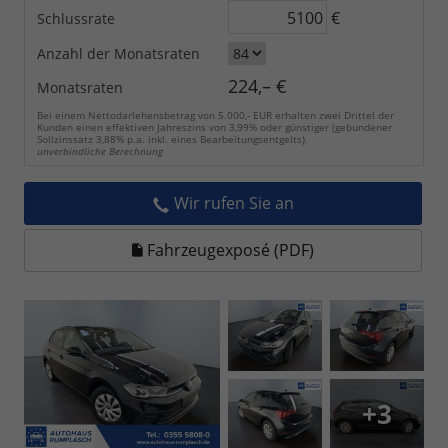
€
Schlussrate
Anzahl der Monatsraten
224,– €
Monatsraten
Bei einem Nettodarlehensbetrag von 5.000,- EUR erhalten zwei Drittel der
Kunden einen effektiven Jahreszins von 3,99% oder günstiger (gebundener
Sollzinssatz 3,88% p.a. inkl. eines Bearbeitungsentgelts).
unverbindliche Berechnung
Wir rufen Sie an
Fahrzeugexposé (PDF)
+3