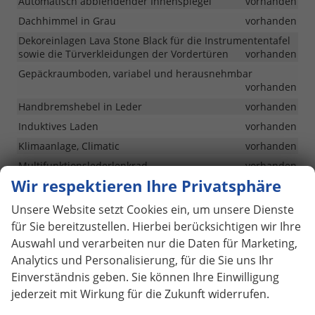
Automatisch abblendender Innenspiegel
vorhanden
Dachhimmel in Grau
vorhanden
Dekoreinlagen Lava Stone Black für die Instrumententafel
sowie die Türverkleidungen der Vordertüren
vorhanden
Gepäckraumboden, variabel und herausnehmbar
vorhanden
Handbremshebel in Leder
vorhanden
Induktives Laden
vorhanden
Klimaanlage, Climatic
vorhanden
Multifunktionslederlenkrad
vorhanden
Wir respektieren Ihre Privatsphäre
Schaltknauf in Leder
vorhanden
Standardsitze
vorhanden
Unsere Website setzt Cookies ein, um unsere Dienste
Taschen an den Rückseiten der Vordersitze
vorhanden
für Sie bereitzustellen. Hierbei berücksichtigen wir Ihre
Auswahl und verarbeiten nur die Daten für Marketing,
Ungeteilte Rücksitzbank, die Rückenlehne ist
asymmetrisch geteilt umklappbar
vorhanden
Analytics und Personalisierung, für die Sie uns Ihr
Einverständnis geben. Sie können Ihre Einwilligung
Vordersitze mit Höheneinstellung
vorhanden
jederzeit mit Wirkung für die Zukunft widerrufen.
Vordersitze mit Sitzheizung
vorhanden