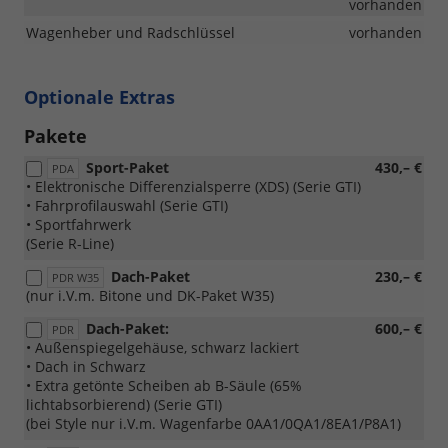
vorhanden
Wagenheber und Radschlüssel
vorhanden
Optionale Extras
Pakete
Sport-Paket
430,– €
PDA
• Elektronische Differenzialsperre (XDS) (Serie GTI)
• Fahrprofilauswahl (Serie GTI)
• Sportfahrwerk
(Serie R-Line)
Dach-Paket
230,– €
PDR W35
(nur i.V.m. Bitone und DK-Paket W35)
Dach-Paket:
600,– €
PDR
• Außenspiegelgehäuse, schwarz lackiert
• Dach in Schwarz
• Extra getönte Scheiben ab B-Säule (65%
lichtabsorbierend) (Serie GTI)
(bei Style nur i.V.m. Wagenfarbe 0AA1/0QA1/8EA1/P8A1)