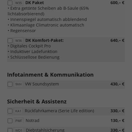
DK Paket
600,– €
W35
• Extra getönte Scheiben ab B-Säule (65%
lichtabsorbierend)
• Innenspiegel automatisch abblendend
• Klimaanlage Climatronic automatisch
• Regensensor
DK Komfort-Paket:
640,– €
W36
• Digitales Cockpit Pro
• Induktiver Ladefunktion
• Schlüssellose Bedienung
Infotainment & Kommunikation
VW Soundsystem
430,– €
9VH
Sicherheit & Assistenz
Rückfahrkamera (Serie Life edition)
330,– €
KA1
Notrad
130,– €
PWF
Diebstahlsicherung
330,– €
WD1