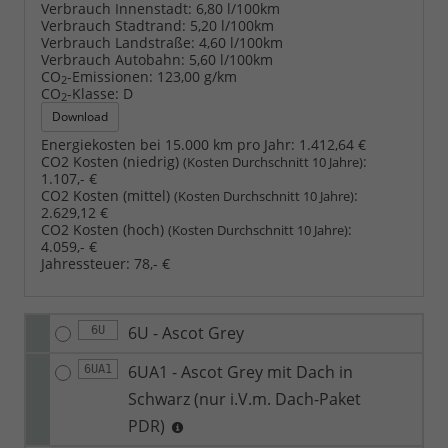
Verbrauch Innenstadt:
6,80 l/100km
Verbrauch Stadtrand:
5,20 l/100km
Verbrauch Landstraße:
4,60 l/100km
Verbrauch Autobahn:
5,60 l/100km
CO
-Emissionen:
123,00 g/km
2
CO
-Klasse:
D
2
Download
Energiekosten bei 15.000 km pro Jahr:
1.412,64 €
CO2 Kosten (niedrig)
:
(Kosten Durchschnitt 10 Jahre)
1.107,- €
CO2 Kosten (mittel)
:
(Kosten Durchschnitt 10 Jahre)
2.629,12 €
CO2 Kosten (hoch)
:
(Kosten Durchschnitt 10 Jahre)
4.059,- €
Jahressteuer:
78,- €
6U - Ascot Grey
6U
6UA1 - Ascot Grey mit Dach in
6UA1
Schwarz (nur i.V.m. Dach-Paket
PDR)