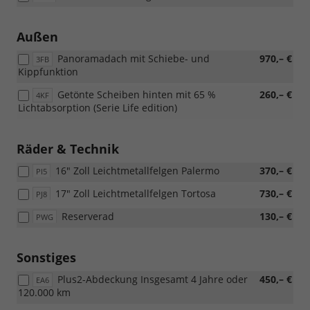
Außen
Panoramadach mit Schiebe- und
970,– €
3FB
Kippfunktion
Getönte Scheiben hinten mit 65 %
260,– €
4KF
Lichtabsorption (Serie Life edition)
Räder & Technik
16" Zoll Leichtmetallfelgen Palermo
370,– €
PI5
17" Zoll Leichtmetallfelgen Tortosa
730,– €
PJ8
Reserverad
130,– €
PWG
Sonstiges
Plus2-Abdeckung Insgesamt 4 Jahre oder
450,– €
EA6
120.000 km