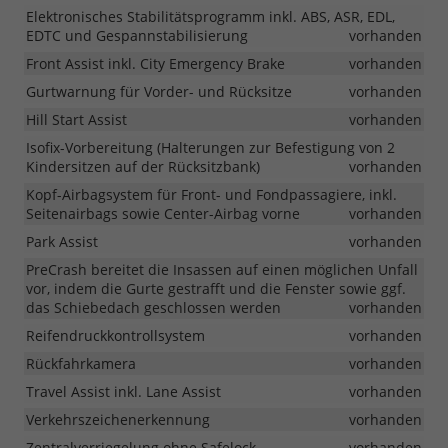
Elektronisches Stabilitätsprogramm inkl. ABS, ASR, EDL,
EDTC und Gespannstabilisierung
vorhanden
Front Assist inkl. City Emergency Brake
vorhanden
Gurtwarnung für Vorder- und Rücksitze
vorhanden
Hill Start Assist
vorhanden
Isofix-Vorbereitung (Halterungen zur Befestigung von 2
Kindersitzen auf der Rücksitzbank)
vorhanden
Kopf-Airbagsystem für Front- und Fondpassagiere, inkl.
Seitenairbags sowie Center-Airbag vorne
vorhanden
Park Assist
vorhanden
PreCrash bereitet die Insassen auf einen möglichen Unfall
vor, indem die Gurte gestrafft und die Fenster sowie ggf.
das Schiebedach geschlossen werden
vorhanden
Reifendruckkontrollsystem
vorhanden
Rückfahrkamera
vorhanden
Travel Assist inkl. Lane Assist
vorhanden
Verkehrszeichenerkennung
vorhanden
Zentralverriegelung ohne Safelock
vorhanden