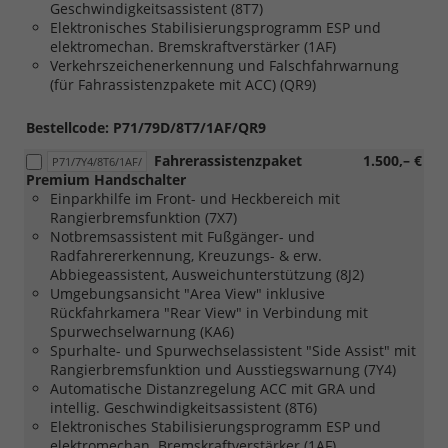
Geschwindigkeitsassistent (8T7)
und
Elektronisches Stabilisierungsprogramm ESP und
Sitzheizung
elektromechan. Bremskraftverstärker (1AF)
und
Verkehrszeichenerkennung und Falschfahrwarnung
[4ZH]
(für Fahrassistenzpakete mit ACC) (QR9)
Einstiegleiste
Schiebetür
Metall,
Bestellcode: P71/79D/8T7/1AF/QR9
beleuchtet,
Fahrerassistenzpaket
1.500,– €
mit
P71/7Y4/8T6/1AF/
Premium Handschalter
Schriftzug
Einparkhilfe im Front- und Heckbereich mit
"PanAmericana"
Rangierbremsfunktion (7X7)
und
Notbremsassistent mit Fußgänger- und
[7m9]
Radfahrererkennung, Kreuzungs- & erw.
Einstiegleiste
Abbiegeassistent, Ausweichunterstützung (8J2)
vorn
Umgebungsansicht "Area View" inklusive
Metall,
Rückfahrkamera "Rear View" in Verbindung mit
beleuchtet
Spurwechselwarnung (KA6)
sowie
Spurhalte- und Spurwechselassistent "Side Assist" mit
Schriftzug
Rangierbremsfunktion und Ausstiegswarnung (7Y4)
"PanAmericana"
Automatische Distanzregelung ACC mit GRA und
intellig. Geschwindigkeitsassistent (8T6)
Elektronisches Stabilisierungsprogramm ESP und
elektromechan. Bremskraftverstärker (1AF)