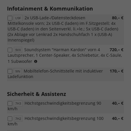
mit
Infotainment & Kommunikation
1-
DIN-
2x USB-Lade-/Datensteckdosen
80,– €
U9F
Fach
Mittelkonsole vorn; 2x USB-C (laden) im F.Sitzgestell; 4x
z.
USB-C (laden) in den Seitenverkl. li.+le.; 5x USB-C (laden)
B.
(2x Ablage vor Lenkrad 2x Handschuhfach 1 x (USB-A)
für
Innenspiegel)
Fahrtenschreiber
/
Soundsystem "Harman Kardon" vorn 4
720,– €
9VX
Tachograph
Lautsprecher, 1 Center-Speaker, 4x Schiebetür, 4x C-Säule,
und
(nur
1 Subwoofer
[J0B]
in
Mobiltelefon-Schnittstelle mit induktiver
170,– €
AGM-
9IN
Verbindung
Ladefunktion
Fahrzeugbatterie
mit
95
[4F2]
AH
Zentralverriegelung
Sicherheit & Assistenz
oder
mit
[8FB]
schlüssellosem
Höchstgeschwindigkeitsbegrenzung 90
40,– €
7H3
2.
Schließ-
km/h
Batterie
und
(80
Startsystem
Höchstgeschwindigkeitsbegrenzung 100
40,– €
7H2
Ah,
"Keyless
km/h
AGM))
Access"