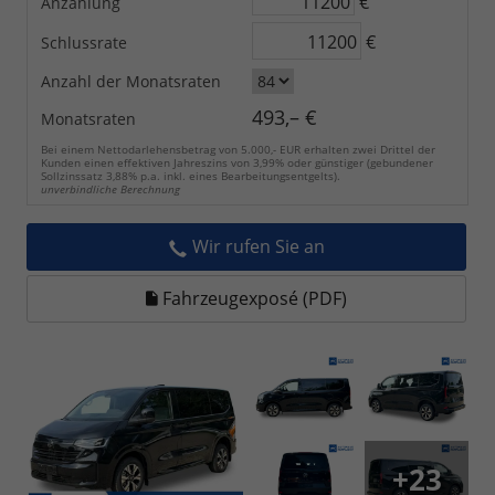
€
Anzahlung
€
Schlussrate
Anzahl der Monatsraten
493,– €
Monatsraten
Bei einem Nettodarlehensbetrag von 5.000,- EUR erhalten zwei Drittel der
Kunden einen effektiven Jahreszins von 3,99% oder günstiger (gebundener
Sollzinssatz 3,88% p.a. inkl. eines Bearbeitungsentgelts).
unverbindliche Berechnung
Wir rufen Sie an
Fahrzeugexposé (PDF)
+23