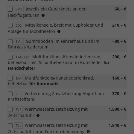
Jeweils ein Gepäcknetz an den
60,– €
6M3
(nur
Heckflügeltüren
in
Mittelkonsole, breit mit Cupholder und
210,– €
3D2
Verbindung
(nur
Ablage für Mobiltelefon
mit
in
[3RE]
Gummiboden im Fahrerhaus und im
−80,– €
3ML
Verbindung
Heckflügeltüren
Fahrgast-/Laderaum
mit
(bei
[IA1]
Hochdach
Multifunktions-Kunstlederlenkrad,
200,– €
1XA/6Q2
Fixierpunkt
in
beheizbar inkl. Schalthebelknauf in Kunstleder
für
nach
dachhoher
Handschalter
AMPS-
Ausführung)
Standard
)
Multifunktions-Kunstlederlenkrad,
160,– €
1XA
an
beheizbar
für Automatik
der
Mittelkonsole)
Vorbereitung Zusatzheizung Abgriff am
370,– €
7E1
Kraftstofftank
Warmwasserzusatzheizung mit
1.500,– €
7VF
(nur
Zeitschaltuhr
in
Warmwasserzusatzheizung mit
1.840,– €
7VL
Verbindung
(nur
Zeitschaltuhr und Funkfernbedienung
mit