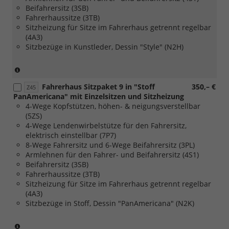
Beifahrersitz (3SB)
Fahrerhaussitze (3TB)
Sitzheizung für Sitze im Fahrerhaus getrennt regelbar
(4A3)
Sitzbezüge in Kunstleder, Dessin "Style" (N2H)
(nur
in
Fahrerhaus Sitzpaket 9 in "Stoff
350,– €
Verbindung
Z45
PanAmericana" mit Einzelsitzen und Sitzheizung
mit
4-Wege Kopfstützen, höhen- & neigungsverstellbar
[FM7]
(5ZS)
Trmlevel
4-Wege Lendenwirbelstütze für den Fahrersitz,
Style
elektrisch einstellbar (7P7)
für
8-Wege Fahrersitz und 6-Wege Beifahrersitz (3PL)
Caravelle
Armlehnen für den Fahrer- und Beifahrersitz (4S1)
Life)
Beifahrersitz (3SB)
Fahrerhaussitze (3TB)
Sitzheizung für Sitze im Fahrerhaus getrennt regelbar
(4A3)
Sitzbezüge in Stoff, Dessin "PanAmericana" (N2K)
(nur