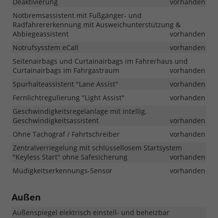
Deaktivierung
vorhanden
Notbremsassistent mit Fußgänger- und
Radfahrererkennung mit Ausweichunterstützung &
Abbiegeassistent
vorhanden
Notrufsysstem eCall
vorhanden
Seitenairbags und Curtainairbags im Fahrerhaus und
Curtainairbags im Fahrgastraum
vorhanden
Spurhalteassistent "Lane Assist"
vorhanden
Fernlichtregulierung "Light Assist"
vorhanden
Geschwindigkeitsregelanlage mit intellig.
Geschwindigkeitsassistent
vorhanden
Ohne Tachograf / Fahrtschreiber
vorhanden
Zentralverriegelung mit schlüssellosem Startsystem
"Keyless Start" ohne Safesicherung
vorhanden
Müdigkeitserkennungs-Sensor
vorhanden
Außen
Außenspiegel elektrisch einstell- und beheizbar