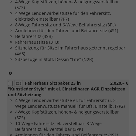
4-Wege Kopfstützen, höhen- & neigungsverstellbar
[FM7]
(5ZS)
Trmlevel
4-Wege Lendenwirbelstütze für den Fahrersitz,
Style
elektrisch einstellbar (7P7)
für
8-Wege Fahrersitz und 6-Wege Beifahrersitz (3PL)
Caravelle
Armlehnen für den Fahrer- und Beifahrersitz (4S1)
Life)
Beifahrersitz (3SB)
Fahrerhaussitze (3TB)
Sitzheizung für Sitze im Fahrerhaus getrennt regelbar
(4A3)
Sitzbezüge in Stoff, Dessin "Life" (N2R)
(nur
in
Fahrerhaus Sitzpaket 23 in
2.020,– €
Verbindung
Z29
"Kunstleder Style" mit el. Einstellbaren AGR Einzelsitzen
mit
und Sitzheizung
[FM7]
4-Wege Lendenwirbelstütze el. für Fahrersitz u. 2-
Trmlevel
Wege Lendenw.stütze manuell für Bfs. Einstellb. (7P2)
Style
4-Wege Kopfstützen, höhen- & neigungsverstellbar
für
(5ZS)
Caravelle
10-Wege Fahrersitz, el. verstellbar, 8-Wege
Life)
Beifahrersitz, el. Verstellbar (3PK)
Armlehnen für den Fahrer- und Beifahrersitz (4S1)