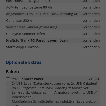
elektronische Wegfahrsperre
vorhanden
AGM-Fahrzeugbatterie 80 Ah
vorhanden
Abgasnorm Euro 6e EB mit Pkw-Zulassung M1
vorhanden
Generator 230 A
vorhanden
Vollständige Fahrzeugzulassung
vorhanden
Goodyear Sommerreifen
vorhanden
Kraftstofftank 70l Fassungsvermögen
vorhanden
Start/Stopp Funktion
vorhanden
Optionale Extras
Pakete
Connect Paket
210,– €
Z58
2x USB-Lade-/Datensteckdosen vorn; 2x USB-C (laden)
im F.-Sitzgesstell; 5x USB-C (laden)(2x Ablage vor
Lenkrad, 2x Ablagefach im Armaturenbrett, 1x (USB-A)
Innenspiegel)
Mobiltelefon-Schnittstelle mit induktiver Ladefunktion
(9IN)