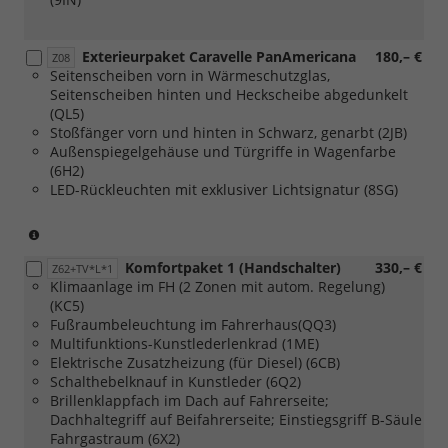
Exterieurpaket Caravelle PanAmericana
180,– €
Z08
Seitenscheiben vorn in Wärmeschutzglas,
Seitenscheiben hinten und Heckscheibe abgedunkelt
(QL5)
Stoßfänger vorn und hinten in Schwarz, genarbt (2JB)
Außenspiegelgehäuse und Türgriffe in Wagenfarbe
(6H2)
LED-Rückleuchten mit exklusiver Lichtsignatur (8SG)
(nur
in
Komfortpaket 1 (Handschalter)
330,– €
Verbindung
Z62+TV*L*1
Klimaanlage im FH (2 Zonen mit autom. Regelung)
mit
(KC5)
[40Q]
Fußraumbeleuchtung im Fahrerhaus(QQ3)
Leichtmetallräder
Multifunktions-Kunstlederlenkrad (1ME)
"Monte
Elektrische Zusatzheizung (für Diesel) (6CB)
Carlo"
Schalthebelknauf in Kunstleder (6Q2)
in
Brillenklappfach im Dach auf Fahrerseite;
Schwarz,
Dachhaltegriff auf Beifahrerseite; Einstiegsgriff B-Säule
Oberfläche
Fahrgastraum (6X2)
glanzgedreht