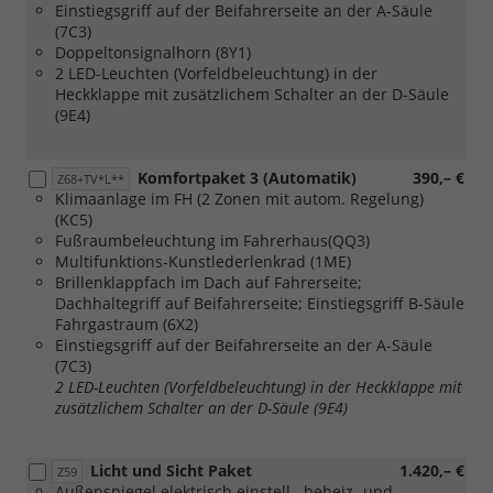
Einstiegsgriff auf der Beifahrerseite an der A-Säule
oder
(7C3)
[41H]
Doppeltonsignalhorn (8Y1)
Leichtmetallräder
2 LED-Leuchten (Vorfeldbeleuchtung) in der
"Monte
Heckklappe mit zusätzlichem Schalter an der D-Säule
Carlo"in
(9E4)
Grau
Metallic,
Oberfläche
Komfortpaket 3 (Automatik)
390,– €
Z68+TV*L**
glanzgedreht
Klimaanlage im FH (2 Zonen mit autom. Regelung)
oder
(KC5)
[53N]
Fußraumbeleuchtung im Fahrerhaus(QQ3)
Leichtmetallräder
Multifunktions-Kunstlederlenkrad (1ME)
"Indianapolis"
Brillenklappfach im Dach auf Fahrerseite;
in
Dachhaltegriff auf Beifahrerseite; Einstiegsgriff B-Säule
Schwarz,
Fahrgastraum (6X2)
Oberfläche
Einstiegsgriff auf der Beifahrerseite an der A-Säule
glanzgedreht
(7C3)
oder
2 LED-Leuchten (Vorfeldbeleuchtung) in der Heckklappe mit
[53P]
zusätzlichem Schalter an der D-Säule (9E4)
Leichtmetallräder
"Indianapolis"
in
Licht und Sicht Paket
1.420,– €
Z59
Anthrazit,
Außenspiegel elektrisch einstell-, beheiz- und