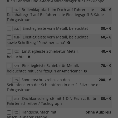
für 1 Fahrrad und 4-fach-Fahrradträger für Heckklappe
Brillenklappfach im Dach auf Fahrerseite
20,– €
6X2
Dachhaltegriff auf Beifahrerseite Einstiegsgriff B-Säule
Fahrgastraum
Einstiegleiste vorn Metall, beleuchtet
30,– €
7M7
Einstiegleiste vorn Metall, beleuchtet
60,– €
7M9
(nur
sowie Schriftzug "PanAmericana"
in
Einstiegleiste Schiebetür Metall,
40,– €
4ZC
Verbindung
(nur
beleuchtet
mit
in
[Z08]
Einstiegleiste Schiebetür Metall,
70,– €
4ZH
Verbindung
Exterieurpaket
(nur
beleuchtet, mit Schriftzug "PanAmericana"
mit
''PanAmericana'')
in
[FM7]
Sonnenschutzrollos an den
200,– €
3Y4
Verbindung
Trimlevel
Seitenfenstern der Schiebtüren in der 2. Sitzreihe des
mit
Style
Fahrgastraums
[Z08]
für
Exterieurpaket
Caravelle
Dachkonsole, groß mit 1-DIN-Fach z. B. für
80,– €
7N3
''PanAmericana'')
Life)
Fahrtenschreiber / Tachograph
Handschuhfach mit
ohne Aufpreis
4Z2
abschließbarer Klappe