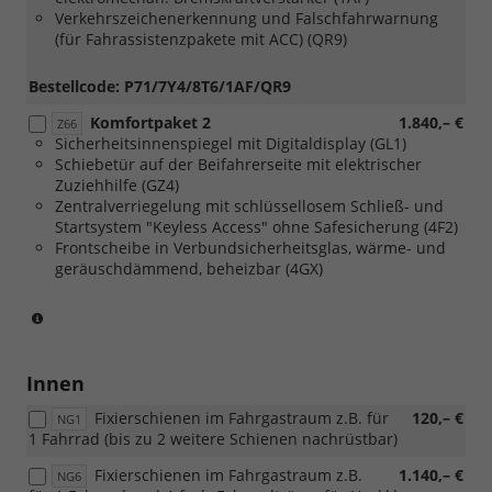
Verkehrszeichenerkennung und Falschfahrwarnung
(für Fahrassistenzpakete mit ACC) (QR9)
Bestellcode: P71/7Y4/8T6/1AF/QR9
Komfortpaket 2
1.840,– €
Z66
Sicherheitsinnenspiegel mit Digitaldisplay (GL1)
Schiebetür auf der Beifahrerseite mit elektrischer
Zuziehhilfe (GZ4)
Zentralverriegelung mit schlüssellosem Schließ- und
Startsystem "Keyless Access" ohne Safesicherung (4F2)
Frontscheibe in Verbundsicherheitsglas, wärme- und
geräuschdämmend, beheizbar (4GX)
(nur
in
Verbindung
mit
Innen
[Z59]
Fixierschienen im Fahrgastraum z.B. für
120,– €
Licht
NG1
1 Fahrrad (bis zu 2 weitere Schienen nachrüstbar)
und
Sicht
Fixierschienen im Fahrgastraum z.B.
1.140,– €
NG6
Paket)