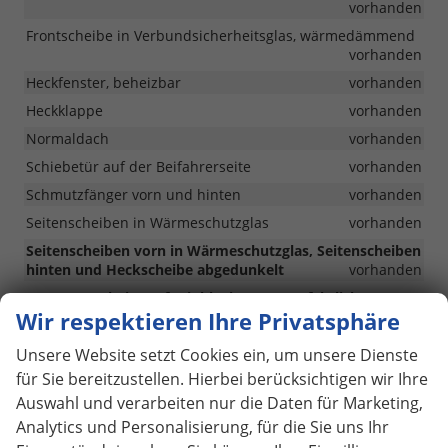
vorhanden
Frontscheibe in Verbundsicherheitsglas, wärmedämmend
vorhanden
Heckfenster, beheizbar
vorhanden
Heckklappe
vorhanden
Normaldach
vorhanden
Schiebetür auf der Beifahrerseite
vorhanden
Schmutzfänger vorn und hinten
vorhanden
Seitenscheiben in Wärmeschutzglas
vorhanden
Seitenscheiben vorn in Wärmeschutzglas, Seitenscheiben
hinten und Heckscheibe abgedunkelt
vorhanden
LED Frontscheinwerfer inklusive LED Tagfahrlicht
Wir respektieren Ihre Privatsphäre
vorhanden
LED-Rückleuchten
vorhanden
Unsere Website setzt Cookies ein, um unsere Dienste
Heckwischer mit Heckscheiben-Wischwaschanlage
für Sie bereitzustellen. Hierbei berücksichtigen wir Ihre
vorhanden
Auswahl und verarbeiten nur die Daten für Marketing,
Verkehrszeichenerkennung und Falschfahrwarnung
Analytics und Personalisierung, für die Sie uns Ihr
vorhanden