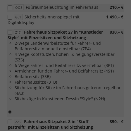
in
[8FB]
Fußraumbeleuchtung im Fahrerhaus
210,– €
QQ3
Verbindung
2.
mit
Batterie
Sicherheitsinnenspiegel mit
1.490,– €
GL1
[8FB]
80
Digitaldisplay
2.
Ah,
Batterie
AGM)
Fahrerhaus Sitzpaket 27 in "Kunstleder
830,– €
Z17
80
Style" mit Einzelsitzen und Sitzheizung
Ah,
2-Wege Lendenwirbelstütze für Fahrer- und
AGM)
Beifahrersitz, manuell einstellbar (7P4)
4-Wege Kopfstützen, höhen- & neigungsverstellbar
(5ZS)
6-Wege Fahrer- und Beifahrersitz, verstellbar (3PT)
Armlehnen für den Fahrer- und Beifahrersitz (4S1)
Beifahrersitz (3SB)
Fahrerhaussitze (3TB)
Sitzheizung für Sitze im Fahrerhaus getrennt regelbar
(4A3)
Sitzbezüge in Kunstleder, Dessin "Style" (N2H)
(nur
in
Fahrerhaus Sitzpaket 8 in "Stoff
350,– €
Verbindung
Z25
gestreift" mit Einzelsitzen und Sitzheizung
mit