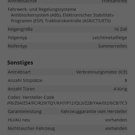
Antriebsachse
Frontantrieb
Fahrwerk- und Regelungssysteme
Antiblockiersystem (ABS), Elektronisches Stabilitäts-
Programm (ESP), Traktionskontrolle (ASR/CTS/ETS)
Felgengröße
16 Zoll
Felgentyp
Leichtmetallfelge
Reifentyp
Sommerreifen
Sonstiges
Antriebsart
Verbrennungsmotor (ICE)
Anzahl Sitzplätze
8
Anzahl Türen
4-türig
Codes: Hersteller-Code
1/WF8/Z04/Z54/FC/R29/7Q1/KH7/P12/QL5/Z28/YAA/0I2/6CB/7C3
Garantieleistung
Fahrzeuggarantie vom Hersteller
HU/AU neu
vorhanden
Nichtraucher-Fahrzeug
vorhanden