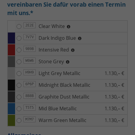
vereinbaren Sie dafür vorab einen Termin
mit uns.*
Clear White
2E2E
Dark Indigo Blue
7V7V
Intensive Red
9B9B
Stone Grey
W6W6
Light Grey Metallic
1.130,– €
H9H9
Midnight Black Metallic
1.130,– €
6P6P
Graphite Dust Metallic
1.130,– €
8B8B
Mid Blue Metallic
1.130,– €
T5T5
Warm Green Metallic
1.130,– €
M7M7