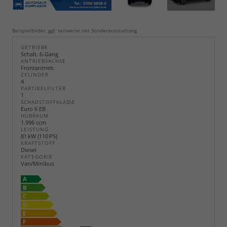
Beispielbilder, ggf. teilweise mit Sonderausstattung
GETRIEBE
Schalt. 6-Gang
ANTRIEBSACHSE
Frontantrieb
ZYLINDER
4
PARTIKELFILTER
1
SCHADSTOFFKLASSE
Euro 6 EB
HUBRAUM
1.996 ccm
LEISTUNG
81 kW (110 PS)
KRAFTSTOFF
Diesel
KATEGORIE
Van/Minibus