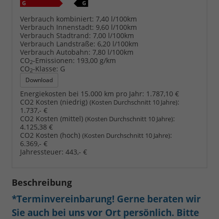
Verbrauch kombiniert:
7,40 l/100km
Verbrauch Innenstadt:
9,60 l/100km
Verbrauch Stadtrand:
7,00 l/100km
Verbrauch Landstraße:
6,20 l/100km
Verbrauch Autobahn:
7,80 l/100km
CO
-Emissionen:
193,00 g/km
2
CO
-Klasse:
G
2
Download
Energiekosten bei 15.000 km pro Jahr:
1.787,10 €
CO2 Kosten (niedrig)
:
(Kosten Durchschnitt 10 Jahre)
1.737,- €
CO2 Kosten (mittel)
:
(Kosten Durchschnitt 10 Jahre)
4.125,38 €
CO2 Kosten (hoch)
:
(Kosten Durchschnitt 10 Jahre)
6.369,- €
Jahressteuer:
443,- €
Beschreibung
*Terminvereinbarung! Gerne beraten wir
Sie auch bei uns vor Ort persönlich. Bitte