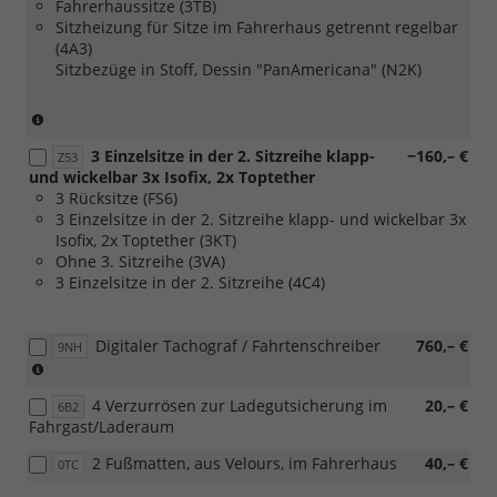
Fahrerhaussitze (3TB)
Sitzheizung für Sitze im Fahrerhaus getrennt regelbar
(4A3)
Sitzbezüge in Stoff, Dessin "PanAmericana" (N2K)
(nur
in
3 Einzelsitze in der 2. Sitzreihe klapp-
−160,– €
Verbindung
Z53
und wickelbar 3x Isofix, 2x Toptether
mit
3 Rücksitze (FS6)
[Z08]
3 Einzelsitze in der 2. Sitzreihe klapp- und wickelbar 3x
Exterieurpaket
Isofix, 2x Toptether (3KT)
''PanAmericana'')
Ohne 3. Sitzreihe (3VA)
3 Einzelsitze in der 2. Sitzreihe (4C4)
Digitaler Tachograf / Fahrtenschreiber
760,– €
9NH
(nur
in
4 Verzurrösen zur Ladegutsicherung im
20,– €
Verbindung
6B2
Fahrgast/Laderaum
mit
[7N3]
2 Fußmatten, aus Velours, im Fahrerhaus
40,– €
0TC
Dachkonsole,
groß