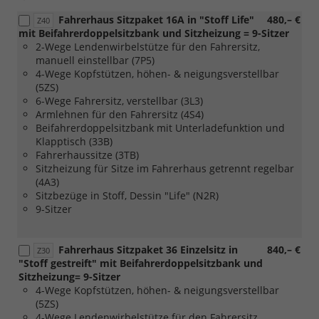
in
Fahrerhaus Sitzpaket 16A in "Stoff Life"
480,– €
Verbindung
Z40
mit Beifahrerdoppelsitzbank und Sitzheizung = 9-Sitzer
mit
2-Wege Lendenwirbelstütze für den Fahrersitz,
[Z08]
manuell einstellbar (7P5)
Exterieurpaket
4-Wege Kopfstützen, höhen- & neigungsverstellbar
''PanAmericana'')
(5ZS)
6-Wege Fahrersitz, verstellbar (3L3)
Armlehnen für den Fahrersitz (4S4)
Beifahrerdoppelsitzbank mit Unterladefunktion und
Klapptisch (33B)
Fahrerhaussitze (3TB)
Sitzheizung für Sitze im Fahrerhaus getrennt regelbar
(4A3)
Sitzbezüge in Stoff, Dessin "Life" (N2R)
9-Sitzer
Fahrerhaus Sitzpaket 36 Einzelsitz in
840,– €
Z30
"Stoff gestreift" mit Beifahrerdoppelsitzbank und
Sitzheizung= 9-Sitzer
4-Wege Kopfstützen, höhen- & neigungsverstellbar
(5ZS)
4-Wege Lendenwirbelstütze für den Fahrersitz,