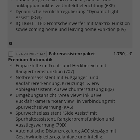
Oberfläche
anklappbar, inklusive Umfeldbeleuchtung (6XP)
glanzgedreht
Dynamische Fernlichtregulierung "Dynamic Light
und
Assist" (8G3)
[Z45]
IQ.LIGHT - LED Frontscheinwerfer mit Maxtrix-Funktion
Fahrerhaus
sowie coming home und leaving home Funktion (8IV)
Sitzpaket
9
in
(nur
"Stoff
in
Fahrerassistenzpaket
1.730,– €
PanAmericana"
Verbindung
P71/79D/8T7/1AF/
Premium Automatik
mit
mit
Einparkhilfe im Front- und Heckbereich mit
Einzelsitzen
[Z66]
Rangierbremsfunktion (7X7)
und
Komfortpaket
Notbremsassistent mit Fußgänger- und
Sitzheizung
2)
Radfahrererkennung, Kreuzungs- & erw.
oder
Abbiegeassistent, Ausweichunterstützung (8J2)
[Z46]
Umgebungsansicht "Area View" inklusive
Fahrerhaus
Rückfahrkamera "Rear View" in Verbindung mit
Sitzpaket
Spurwechselwarnung (KA6)
37
Spurwechselassistent "Side Assist" mit
in
Spurhalteassistent, Rangierbremsfunktion und
"Stoff
Ausstiegswarnung (79D)
PanAmericana"
Automatische Distanzregelung ACC stop&go mit
mit
Geschwindigkeitsregelanlage und intellig.
Beifahrerdoppelsitzbank