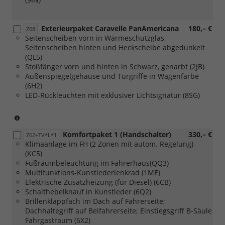
Exterieurpaket Caravelle PanAmericana
180,– €
Z08
Seitenscheiben vorn in Wärmeschutzglas,
Seitenscheiben hinten und Heckscheibe abgedunkelt
(QL5)
Stoßfänger vorn und hinten in Schwarz, genarbt (2JB)
Außenspiegelgehäuse und Türgriffe in Wagenfarbe
(6H2)
LED-Rückleuchten mit exklusiver Lichtsignatur (8SG)
(nur
in
Komfortpaket 1 (Handschalter)
330,– €
Verbindung
Z62+TV*L*1
Klimaanlage im FH (2 Zonen mit autom. Regelung)
mit
(KC5)
[40Q]
Fußraumbeleuchtung im Fahrerhaus(QQ3)
Leichtmetallräder
Multifunktions-Kunstlederlenkrad (1ME)
"Monte
Elektrische Zusatzheizung (für Diesel) (6CB)
Carlo"
Schalthebelknauf in Kunstleder (6Q2)
in
Brillenklappfach im Dach auf Fahrerseite;
Schwarz,
Dachhaltegriff auf Beifahrerseite; Einstiegsgriff B-Säule
Oberfläche
Fahrgastraum (6X2)
glanzgedreht