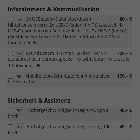
mit
Infotainment & Kommunikation
1-
DIN-
2x USB-Lade-/Datensteckdosen
80,– €
U9F
Fach
Mittelkonsole vorn; 2x USB-C (laden) im F.Sitzgestell; 4x
z.
USB-C (laden) in den Seitenverkl. li.+le.; 5x USB-C (laden)
B.
(2x Ablage vor Lenkrad 2x Handschuhfach 1 x (USB-A)
für
Innenspiegel)
Fahrtenschreiber
/
Soundsystem "Harman Kardon" vorn 4
720,– €
9VX
Tachograph
Lautsprecher, 1 Center-Speaker, 4x Schiebetür, 4x C-Säule,
und
(nur
1 Subwoofer
[J0B]
in
Mobiltelefon-Schnittstelle mit induktiver
170,– €
AGM-
9IN
Verbindung
Ladefunktion
Fahrzeugbatterie
mit
95
[4F2]
AH
Zentralverriegelung
Sicherheit & Assistenz
oder
mit
[8FB]
schlüssellosem
Höchstgeschwindigkeitsbegrenzung 90
40,– €
7H3
2.
Schließ-
km/h
Batterie
und
(80
Startsystem
Höchstgeschwindigkeitsbegrenzung 100
40,– €
7H2
Ah,
"Keyless
km/h
AGM))
Access"