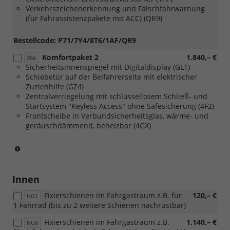
Verkehrszeichenerkennung und Falschfahrwarnung
(für Fahrassistenzpakete mit ACC) (QR9)
Bestellcode: P71/7Y4/8T6/1AF/QR9
Komfortpaket 2
1.840,– €
Z66
Sicherheitsinnenspiegel mit Digitaldisplay (GL1)
Schiebetür auf der Beifahrerseite mit elektrischer
Zuziehhilfe (GZ4)
Zentralverriegelung mit schlüssellosem Schließ- und
Startsystem "Keyless Access" ohne Safesicherung (4F2)
Frontscheibe in Verbundsicherheitsglas, wärme- und
geräuschdämmend, beheizbar (4GX)
(nur
in
Verbindung
mit
Innen
[Z59]
Fixierschienen im Fahrgastraum z.B. für
120,– €
Licht
NG1
1 Fahrrad (bis zu 2 weitere Schienen nachrüstbar)
und
Sicht
Fixierschienen im Fahrgastraum z.B.
1.140,– €
NG6
Paket)