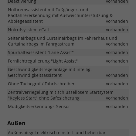
Deaktivierung
vorhanden
Notbremsassistent mit Fußgänger- und
Radfahrererkennung mit Ausweichunterstützung &
Abbiegeassistent
vorhanden
Notrufsysstem eCall
vorhanden
Seitenairbags und Curtainairbags im Fahrerhaus und
Curtainairbags im Fahrgastraum
vorhanden
Spurhalteassistent "Lane Assist"
vorhanden
Fernlichtregulierung "Light Assist"
vorhanden
Geschwindigkeitsregelanlage mit intellig.
Geschwindigkeitsassistent
vorhanden
Ohne Tachograf / Fahrtschreiber
vorhanden
Zentralverriegelung mit schlüssellosem Startsystem
"Keyless Start" ohne Safesicherung
vorhanden
Müdigkeitserkennungs-Sensor
vorhanden
Außen
Außenspiegel elektrisch einstell- und beheizbar