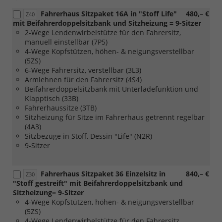
in
Fahrerhaus Sitzpaket 16A in "Stoff Life"
480,– €
Verbindung
Z40
mit Beifahrerdoppelsitzbank und Sitzheizung = 9-Sitzer
mit
2-Wege Lendenwirbelstütze für den Fahrersitz,
[Z08]
manuell einstellbar (7P5)
Exterieurpaket
4-Wege Kopfstützen, höhen- & neigungsverstellbar
''PanAmericana'')
(5ZS)
6-Wege Fahrersitz, verstellbar (3L3)
Armlehnen für den Fahrersitz (4S4)
Beifahrerdoppelsitzbank mit Unterladefunktion und
Klapptisch (33B)
Fahrerhaussitze (3TB)
Sitzheizung für Sitze im Fahrerhaus getrennt regelbar
(4A3)
Sitzbezüge in Stoff, Dessin "Life" (N2R)
9-Sitzer
Fahrerhaus Sitzpaket 36 Einzelsitz in
840,– €
Z30
"Stoff gestreift" mit Beifahrerdoppelsitzbank und
Sitzheizung= 9-Sitzer
4-Wege Kopfstützen, höhen- & neigungsverstellbar
(5ZS)
4-Wege Lendenwirbelstütze für den Fahrersitz,