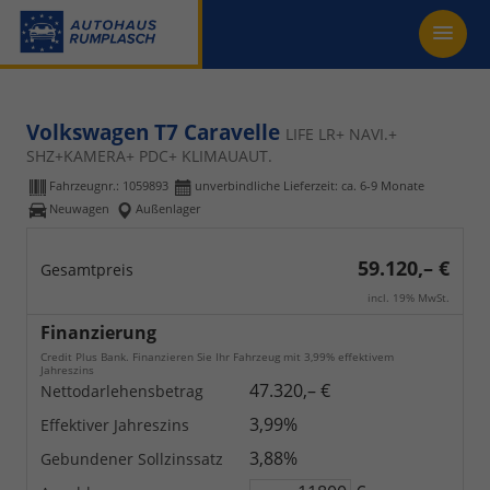
Volkswagen T7 Caravelle
LIFE LR+ NAVI.+
SHZ+KAMERA+ PDC+ KLIMAUAUT.
Fahrzeugnr.:
1059893
unverbindliche Lieferzeit: ca. 6-9 Monate
Neuwagen
Außenlager
59.120,– €
Gesamtpreis
incl. 19% MwSt.
Finanzierung
Credit Plus Bank. Finanzieren Sie Ihr Fahrzeug mit 3,99% effektivem
Jahreszins
47.320,– €
Nettodarlehensbetrag
3,99%
Effektiver Jahreszins
3,88%
Gebundener Sollzinssatz