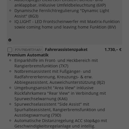
Oberfläche
anklappbar, inklusive Umfeldbeleuchtung (6XP)
glanzgedreht
Dynamische Fernlichtregulierung "Dynamic Light
und
Assist" (8G3)
[Z45]
IQ.LIGHT - LED Frontscheinwerfer mit Maxtrix-Funktion
Fahrerhaus
sowie coming home und leaving home Funktion (8IV)
Sitzpaket
9
in
(nur
"Stoff
in
Fahrerassistenzpaket
1.730,– €
PanAmericana"
Verbindung
P71/79D/8T7/1AF/
Premium Automatik
mit
mit
Einparkhilfe im Front- und Heckbereich mit
Einzelsitzen
[Z66]
Rangierbremsfunktion (7X7)
und
Komfortpaket
Notbremsassistent mit Fußgänger- und
Sitzheizung
2)
Radfahrererkennung, Kreuzungs- & erw.
oder
Abbiegeassistent, Ausweichunterstützung (8J2)
[Z46]
Umgebungsansicht "Area View" inklusive
Fahrerhaus
Rückfahrkamera "Rear View" in Verbindung mit
Sitzpaket
Spurwechselwarnung (KA6)
37
Spurwechselassistent "Side Assist" mit
in
Spurhalteassistent, Rangierbremsfunktion und
"Stoff
Ausstiegswarnung (79D)
PanAmericana"
Automatische Distanzregelung ACC stop&go mit
mit
Geschwindigkeitsregelanlage und intellig.
Beifahrerdoppelsitzbank