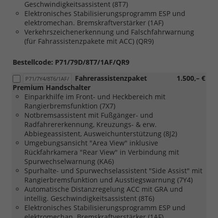
Geschwindigkeitsassistent (8T7)
und
Elektronisches Stabilisierungsprogramm ESP und
Sitzheizung
elektromechan. Bremskraftverstärker (1AF)
und
Verkehrszeichenerkennung und Falschfahrwarnung
[4ZH]
(für Fahrassistenzpakete mit ACC) (QR9)
Einstiegleiste
Schiebetür
Metall,
Bestellcode: P71/79D/8T7/1AF/QR9
beleuchtet,
Fahrerassistenzpaket
1.500,– €
mit
P71/7Y4/8T6/1AF/
Premium Handschalter
Schriftzug
Einparkhilfe im Front- und Heckbereich mit
"PanAmericana"
Rangierbremsfunktion (7X7)
und
Notbremsassistent mit Fußgänger- und
[7m9]
Radfahrererkennung, Kreuzungs- & erw.
Einstiegleiste
Abbiegeassistent, Ausweichunterstützung (8J2)
vorn
Umgebungsansicht "Area View" inklusive
Metall,
Rückfahrkamera "Rear View" in Verbindung mit
beleuchtet
Spurwechselwarnung (KA6)
sowie
Spurhalte- und Spurwechselassistent "Side Assist" mit
Schriftzug
Rangierbremsfunktion und Ausstiegswarnung (7Y4)
"PanAmericana"
Automatische Distanzregelung ACC mit GRA und
intellig. Geschwindigkeitsassistent (8T6)
Elektronisches Stabilisierungsprogramm ESP und
elektromechan. Bremskraftverstärker (1AF)