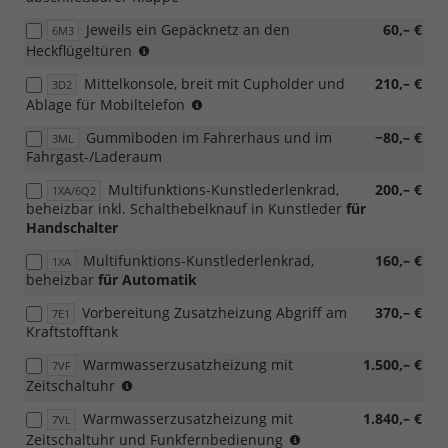
Jeweils ein Gepäcknetz an den
60,– €
6M3
(nur
Heckflügeltüren
in
Mittelkonsole, breit mit Cupholder und
210,– €
3D2
Verbindung
(nur
Ablage für Mobiltelefon
mit
in
[3RE]
Gummiboden im Fahrerhaus und im
−80,– €
3ML
Verbindung
Heckflügeltüren
Fahrgast-/Laderaum
mit
(bei
[IA1]
Hochdach
Multifunktions-Kunstlederlenkrad,
200,– €
1XA/6Q2
Fixierpunkt
in
beheizbar inkl. Schalthebelknauf in Kunstleder
für
nach
dachhoher
Handschalter
AMPS-
Ausführung)
Standard
)
Multifunktions-Kunstlederlenkrad,
160,– €
1XA
an
beheizbar
für Automatik
der
Mittelkonsole)
Vorbereitung Zusatzheizung Abgriff am
370,– €
7E1
Kraftstofftank
Warmwasserzusatzheizung mit
1.500,– €
7VF
(nur
Zeitschaltuhr
in
Warmwasserzusatzheizung mit
1.840,– €
7VL
Verbindung
(nur
Zeitschaltuhr und Funkfernbedienung
mit