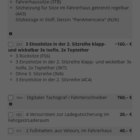
Fahrerhaussitze (3TB)
Sitzheizung für Sitze im Fahrerhaus getrennt regelbar
(4A3)
Sitzbezüge in Stoff, Dessin "PanAmericana" (N2K)
(nur
in
3 Einzelsitze in der 2. Sitzreihe klapp-
−160,– €
Verbindung
Z53
und wickelbar 3x Isofix, 2x Toptether
mit
3 Rücksitze (FS6)
[Z08]
3 Einzelsitze in der 2. Sitzreihe klapp- und wickelbar 3x
Exterieurpaket
Isofix, 2x Toptether (3KT)
''PanAmericana'')
Ohne 3. Sitzreihe (3VA)
3 Einzelsitze in der 2. Sitzreihe (4C4)
Digitaler Tachograf / Fahrtenschreiber
760,– €
9NH
(nur
in
4 Verzurrösen zur Ladegutsicherung im
20,– €
Verbindung
6B2
Fahrgast/Laderaum
mit
[7N3]
2 Fußmatten, aus Velours, im Fahrerhaus
40,– €
0TC
Dachkonsole,
groß