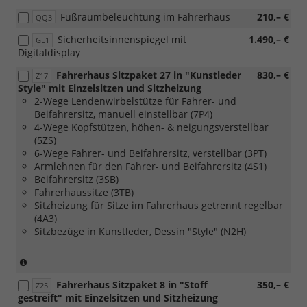
in
[8FB]
Fußraumbeleuchtung im Fahrerhaus
210,– €
QQ3
Verbindung
2.
mit
Batterie
Sicherheitsinnenspiegel mit
1.490,– €
GL1
[8FB]
80
Digitaldisplay
2.
Ah,
Batterie
AGM)
Fahrerhaus Sitzpaket 27 in "Kunstleder
830,– €
Z17
80
Style" mit Einzelsitzen und Sitzheizung
Ah,
2-Wege Lendenwirbelstütze für Fahrer- und
AGM)
Beifahrersitz, manuell einstellbar (7P4)
4-Wege Kopfstützen, höhen- & neigungsverstellbar
(5ZS)
6-Wege Fahrer- und Beifahrersitz, verstellbar (3PT)
Armlehnen für den Fahrer- und Beifahrersitz (4S1)
Beifahrersitz (3SB)
Fahrerhaussitze (3TB)
Sitzheizung für Sitze im Fahrerhaus getrennt regelbar
(4A3)
Sitzbezüge in Kunstleder, Dessin "Style" (N2H)
(nur
in
Fahrerhaus Sitzpaket 8 in "Stoff
350,– €
Verbindung
Z25
gestreift" mit Einzelsitzen und Sitzheizung
mit