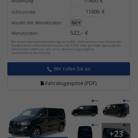
€
Anzahlung
€
Schlussrate
Anzahl der Monatsraten
522,– €
Monatsraten
Bei einem Nettodarlehensbetrag von 5.000,- EUR erhalten zwei Drittel der
Kunden einen effektiven Jahreszins von 3,99% oder günstiger (gebundener
Sollzinssatz 3,88% p.a. inkl. eines Bearbeitungsentgelts).
unverbindliche Berechnung
Wir rufen Sie an
Fahrzeugexposé (PDF)
+23