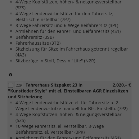
4-Wege Kopfstützen, höhen- & neigungsverstellbar
[FM7]
(5ZS)
Trmlevel
4-Wege Lendenwirbelstütze für den Fahrersitz,
Style
elektrisch einstellbar (7P7)
für
8-Wege Fahrersitz und 6-Wege Beifahrersitz (3PL)
Caravelle
Armlehnen für den Fahrer- und Beifahrersitz (4S1)
Life)
Beifahrersitz (3SB)
Fahrerhaussitze (3TB)
Sitzheizung für Sitze im Fahrerhaus getrennt regelbar
(4A3)
Sitzbezüge in Stoff, Dessin "Life" (N2R)
(nur
in
Fahrerhaus Sitzpaket 23 in
2.020,– €
Verbindung
Z29
"Kunstleder Style" mit el. Einstellbaren AGR Einzelsitzen
mit
und Sitzheizung
[FM7]
4-Wege Lendenwirbelstütze el. für Fahrersitz u. 2-
Trmlevel
Wege Lendenw.stütze manuell für Bfs. Einstellb. (7P2)
Style
4-Wege Kopfstützen, höhen- & neigungsverstellbar
für
(5ZS)
Caravelle
10-Wege Fahrersitz, el. verstellbar, 8-Wege
Life)
Beifahrersitz, el. Verstellbar (3PK)
Armlehnen für den Fahrer- und Beifahrersitz (4S1)