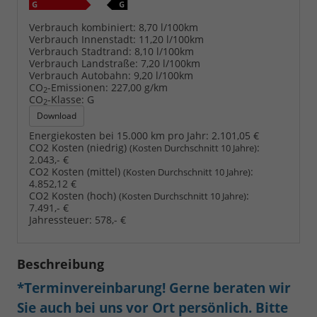
Verbrauch kombiniert:
8,70 l/100km
Verbrauch Innenstadt:
11,20 l/100km
Verbrauch Stadtrand:
8,10 l/100km
Verbrauch Landstraße:
7,20 l/100km
Verbrauch Autobahn:
9,20 l/100km
CO
-Emissionen:
227,00 g/km
2
CO
-Klasse:
G
2
Download
Energiekosten bei 15.000 km pro Jahr:
2.101,05 €
CO2 Kosten (niedrig)
:
(Kosten Durchschnitt 10 Jahre)
2.043,- €
CO2 Kosten (mittel)
:
(Kosten Durchschnitt 10 Jahre)
4.852,12 €
CO2 Kosten (hoch)
:
(Kosten Durchschnitt 10 Jahre)
7.491,- €
Jahressteuer:
578,- €
Beschreibung
*Terminvereinbarung! Gerne beraten wir
Sie auch bei uns vor Ort persönlich. Bitte