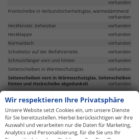
vorhanden
Frontscheibe in Verbundsicherheitsglas, wärmedämmend
vorhanden
Heckfenster, beheizbar
vorhanden
Heckklappe
vorhanden
Normaldach
vorhanden
Schiebetür auf der Beifahrerseite
vorhanden
Schmutzfänger vorn und hinten
vorhanden
Seitenscheiben in Wärmeschutzglas
vorhanden
Seitenscheiben vorn in Wärmeschutzglas, Seitenscheiben
hinten und Heckscheibe abgedunkelt
vorhanden
LED Frontscheinwerfer inklusive LED Tagfahrlicht
Wir respektieren Ihre Privatsphäre
vorhanden
LED-Rückleuchten
vorhanden
Unsere Website setzt Cookies ein, um unsere Dienste
Heckwischer mit Heckscheiben-Wischwaschanlage
für Sie bereitzustellen. Hierbei berücksichtigen wir Ihre
vorhanden
Auswahl und verarbeiten nur die Daten für Marketing,
Verkehrszeichenerkennung und Falschfahrwarnung
Analytics und Personalisierung, für die Sie uns Ihr
vorhanden