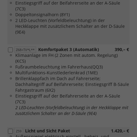
Einstiegsgriff auf der Beifahrerseite an der A-Säule
oder
(7C3)
[41H]
Doppeltonsignalhorn (8Y1)
Leichtmetallräder
2 LED-Leuchten (Vorfeldbeleuchtung) in der
"Monte
Heckklappe mit zusätzlichem Schalter an der D-Säule
Carlo"in
(9E4)
Grau
Metallic,
Oberfläche
Komfortpaket 3 (Automatik)
390,– €
Z68+TV*L**
glanzgedreht
Klimaanlage im FH (2 Zonen mit autom. Regelung)
oder
(KC5)
[53N]
Fußraumbeleuchtung im Fahrerhaus(QQ3)
Leichtmetallräder
Multifunktions-Kunstlederlenkrad (1ME)
"Indianapolis"
Brillenklappfach im Dach auf Fahrerseite;
in
Dachhaltegriff auf Beifahrerseite; Einstiegsgriff B-Säule
Schwarz,
Fahrgastraum (6X2)
Oberfläche
Einstiegsgriff auf der Beifahrerseite an der A-Säule
glanzgedreht
(7C3)
oder
2 LED-Leuchten (Vorfeldbeleuchtung) in der Heckklappe mit
[53P]
zusätzlichem Schalter an der D-Säule (9E4)
Leichtmetallräder
"Indianapolis"
in
Licht und Sicht Paket
1.420,– €
Z59
Anthrazit,
Außenspiegel elektrisch einstell-, beheiz- und