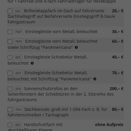
für 1 Fahrrad und 4-fach-Fahrradträger für Heckklappe
Brillenklappfach im Dach auf Fahrerseite
20,– €
6X2
Dachhaltegriff auf Beifahrerseite Einstiegsgriff B-Säule
Fahrgastraum
Einstiegleiste vorn Metall, beleuchtet
30,– €
7M7
Einstiegleiste vorn Metall, beleuchtet
60,– €
7M9
(nur
sowie Schriftzug "PanAmericana"
in
Einstiegleiste Schiebetür Metall,
40,– €
4ZC
Verbindung
(nur
beleuchtet
mit
in
[Z08]
Einstiegleiste Schiebetür Metall,
70,– €
4ZH
Verbindung
Exterieurpaket
(nur
beleuchtet, mit Schriftzug "PanAmericana"
mit
''PanAmericana'')
in
[FM7]
Sonnenschutzrollos an den
200,– €
3Y4
Verbindung
Trimlevel
Seitenfenstern der Schiebtüren in der 2. Sitzreihe des
mit
Style
Fahrgastraums
[Z08]
für
Exterieurpaket
Caravelle
Dachkonsole, groß mit 1-DIN-Fach z. B. für
80,– €
7N3
''PanAmericana'')
Life)
Fahrtenschreiber / Tachograph
Handschuhfach mit
ohne Aufpreis
4Z2
abschließbarer Klappe