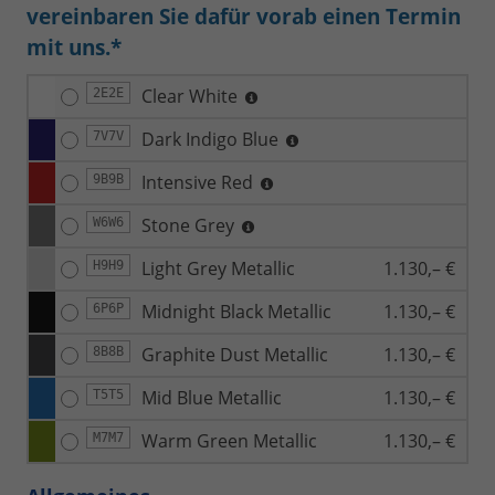
vereinbaren Sie dafür vorab einen Termin
mit uns.*
Clear White
2E2E
Dark Indigo Blue
7V7V
Intensive Red
9B9B
Stone Grey
W6W6
Light Grey Metallic
1.130,– €
H9H9
Midnight Black Metallic
1.130,– €
6P6P
Graphite Dust Metallic
1.130,– €
8B8B
Mid Blue Metallic
1.130,– €
T5T5
Warm Green Metallic
1.130,– €
M7M7