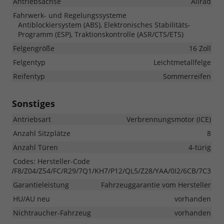
Antriebsachse
Allrad
Fahrwerk- und Regelungssysteme
Antiblockiersystem (ABS), Elektronisches Stabilitäts-
Programm (ESP), Traktionskontrolle (ASR/CTS/ETS)
Felgengröße
16 Zoll
Felgentyp
Leichtmetallfelge
Reifentyp
Sommerreifen
Sonstiges
Antriebsart
Verbrennungsmotor (ICE)
Anzahl Sitzplätze
8
Anzahl Türen
4-türig
Codes: Hersteller-Code
7/WF8/Z04/Z54/FC/R29/7Q1/KH7/P12/QL5/Z28/YAA/0I2/6CB/7C3
Garantieleistung
Fahrzeuggarantie vom Hersteller
HU/AU neu
vorhanden
Nichtraucher-Fahrzeug
vorhanden