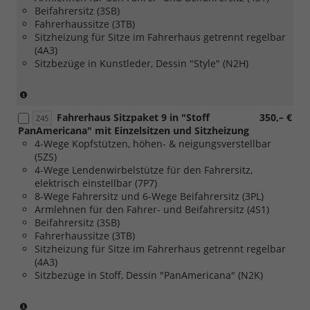
Beifahrersitz (3SB)
Fahrerhaussitze (3TB)
Sitzheizung für Sitze im Fahrerhaus getrennt regelbar
(4A3)
Sitzbezüge in Kunstleder, Dessin "Style" (N2H)
(nur
in
Fahrerhaus Sitzpaket 9 in "Stoff
350,– €
Verbindung
Z45
PanAmericana" mit Einzelsitzen und Sitzheizung
mit
4-Wege Kopfstützen, höhen- & neigungsverstellbar
[FM7]
(5ZS)
Trmlevel
4-Wege Lendenwirbelstütze für den Fahrersitz,
Style
elektrisch einstellbar (7P7)
für
8-Wege Fahrersitz und 6-Wege Beifahrersitz (3PL)
Caravelle
Armlehnen für den Fahrer- und Beifahrersitz (4S1)
Life)
Beifahrersitz (3SB)
Fahrerhaussitze (3TB)
Sitzheizung für Sitze im Fahrerhaus getrennt regelbar
(4A3)
Sitzbezüge in Stoff, Dessin "PanAmericana" (N2K)
(nur