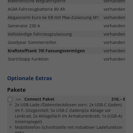
elektronische Wegfahrsperre
vorhanden
AGM-Fahrzeugbatterie 80 Ah
vorhanden
Abgasnorm Euro 6e EB mit Pkw-Zulassung M1
vorhanden
Generator 230 A
vorhanden
Vollständige Fahrzeugzulassung
vorhanden
Goodyear Sommerreifen
vorhanden
Kraftstofftank 70l Fassungsvermögen
vorhanden
Start/Stopp Funktion
vorhanden
Optionale Extras
Pakete
Connect Paket
210,– €
Z58
2x USB-Lade-/Datensteckdosen vorn; 2x USB-C (laden)
im F.-Sitzgesstell; 5x USB-C (laden)(2x Ablage vor
Lenkrad, 2x Ablagefach im Armaturenbrett, 1x (USB-A)
Innenspiegel)
Mobiltelefon-Schnittstelle mit induktiver Ladefunktion
(9IN)